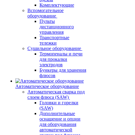
Комплектующие
Вспомогательное
оборудование
Пульты
дистанционного
управления
Транспортные
тележки
Сушильное оборудование
Термопеналы и печи
для прокалки
электродов
Бункеры для хранения
флюсов
Автоматическое оборудование
Автоматическая сварка под
слоем флюса (SAW)
Головки и горелки
(SAW)
Дополнительные
оснащение и опции
для оборудования
автоматической