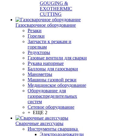
GOUGING &
EXOTHERMIC
CUTTING
Газосварочное оборудование
Резаки
Горелки
Запчасти к резакам и
горелкам
Редукторы
Газовые вентили для сварки
Рукава напорные
Баллоны для газосварки
Манометры
Машины газовой резки
Медицинское оборудование
Оборудование для
газораспределительных
систем
Сетевое оборудование
+ ЕЩЕ 2
Сварочные аксессуары
Инструменты сварщика
Электрододержатели