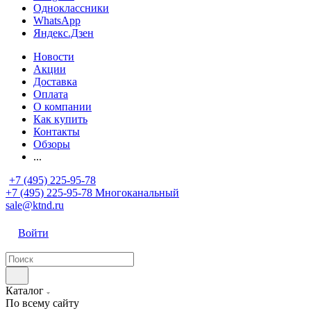
Одноклассники
WhatsApp
Яндекс.Дзен
Новости
Акции
Доставка
Оплата
О компании
Как купить
Контакты
Обзоры
...
+7 (495) 225-95-78
+7 (495) 225-95-78
Многоканальный
sale@ktnd.ru
Войти
Каталог
По всему сайту