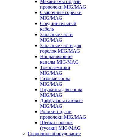
Механизмы подачи
проволоки MIG/MAG
Сварочные горелки
MIG/MAG
Соединительный
кабель
Запасные части
MIG/MAG
Запасные части для
горелок MIG/MAG
Направляющие
каналы MIG/MAG
Токосъемники
MIG/MAG
Газовые сопла
MIG/MAG
Пружины для сопла
MIG/MAG
Диффузоры газовые
MIG/MAG
Ролики подачи
проволоки MIG/MAG
Шейки горелок
(гусаки) MIG/MAG
Сварочное оборудование