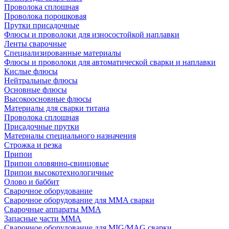
Проволока сплошная
Проволока порошковая
Прутки присадочные
Флюсы и проволоки для износостойкой наплавки
Ленты сварочные
Специализированные материалы
Флюсы и проволоки для автоматической сварки и наплавки
Кислые флюсы
Нейтральные флюсы
Основные флюсы
Высокоосновные флюсы
Материалы для сварки титана
Проволока сплошная
Присадочные прутки
Материалы специального назначения
Строжка и резка
Припои
Припои оловянно-свинцовые
Припои высокотехнологичные
Олово и баббит
Сварочное оборудование
Сварочное оборудование для MMA сварки
Сварочные аппараты MMA
Запасные части MMA
Сварочное оборудование для MIG/MAG сварки