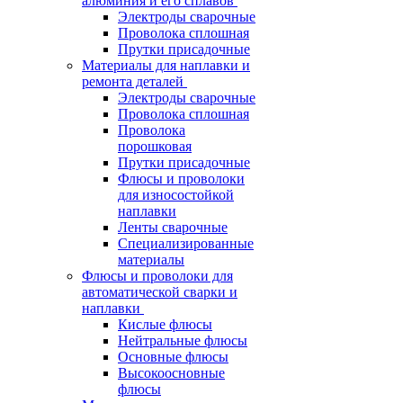
алюминия и его сплавов
Электроды сварочные
Проволока сплошная
Прутки присадочные
Материалы для наплавки и
ремонта деталей
Электроды сварочные
Проволока сплошная
Проволока
порошковая
Прутки присадочные
Флюсы и проволоки
для износостойкой
наплавки
Ленты сварочные
Специализированные
материалы
Флюсы и проволоки для
автоматической сварки и
наплавки
Кислые флюсы
Нейтральные флюсы
Основные флюсы
Высокоосновные
флюсы