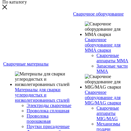
По каталогу
Сварочное оборудование
Сварочное
оборудование для
MMA сварки
Сварочные
аппараты MMA
Сварочные материалы
Запасные части
MMA
Материалы для сварки
Сварочное
углеродистых и
оборудование для
низколегированных сталей
MIG/MAG сварки
Электроды сварочные
Сварочные
Проволока сплошная
аппараты
Проволока
MIG/MAG
порошковая
Механизмы
Прутки присадочные
подачи