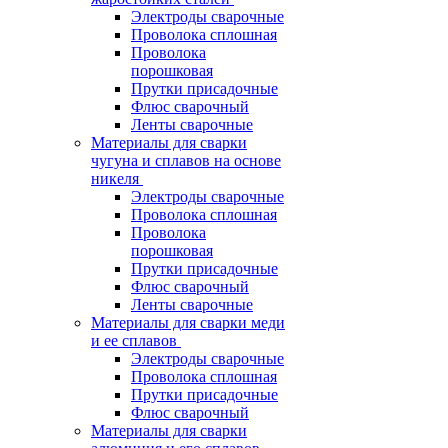
Электроды сварочные
Проволока сплошная
Проволока
порошковая
Прутки присадочные
Флюс сварочный
Ленты сварочные
Материалы для сварки
чугуна и сплавов на основе
никеля
Электроды сварочные
Проволока сплошная
Проволока
порошковая
Прутки присадочные
Флюс сварочный
Ленты сварочные
Материалы для сварки меди
и ее сплавов
Электроды сварочные
Проволока сплошная
Прутки присадочные
Флюс сварочный
Материалы для сварки