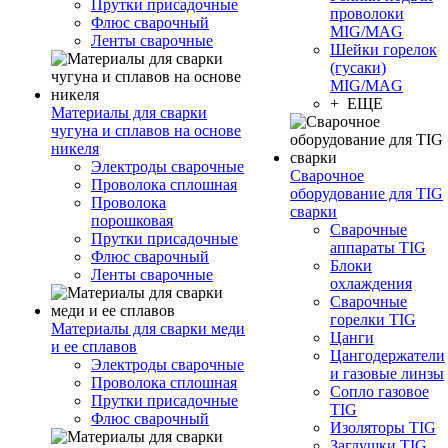
Прутки присадочные
проволоки
Флюс сварочный
MIG/MAG
Ленты сварочные
Шейки горелок
(гусаки)
MIG/MAG
+ ЕЩЕ
Материалы для сварки
чугуна и сплавов на основе
никеля
Электроды сварочные
Сварочное
Проволока сплошная
оборудование для TIG
Проволока
сварки
порошковая
Сварочные
Прутки присадочные
аппараты TIG
Флюс сварочный
Блоки
Ленты сварочные
охлаждения
Сварочные
горелки TIG
Материалы для сварки меди
Цанги
и ее сплавов
Цангодержатели
Электроды сварочные
и газовые линзы
Проволока сплошная
Сопло газовое
Прутки присадочные
TIG
Флюс сварочный
Изоляторы TIG
Заглушки TIG