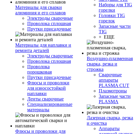
Наборы для TIG
Материалы для сварки
горелки
алюминия и его сплавов
Головки TIG
Электроды сварочные
горелок
Проволока сплошная
Запасные части
Прутки присадочные
TIG
+ ЕЩЕ
Материалы для наплавки и
ремонта деталей
Электроды сварочные
Воздушно-плазменная
Проволока сплошная
сварка, резка и
Проволока
строжка
порошковая
Сварочные
Прутки присадочные
аппараты
Флюсы и проволоки
PLASMA CUT
для износостойкой
Плазмотроны
наплавки
Запасные части
Ленты сварочные
PLASMA
Специализированные
материалы
Лазерная сварка, резка
и очистка
Аппараты
Флюсы и проволоки для
лазерной сварки