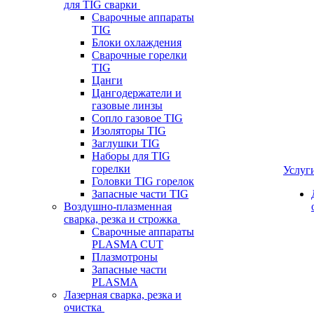
для TIG сварки
Сварочные аппараты
TIG
Блоки охлаждения
Сварочные горелки
TIG
Цанги
Цангодержатели и
газовые линзы
Сопло газовое TIG
Изоляторы TIG
Заглушки TIG
Наборы для TIG
горелки
Услуг
Головки TIG горелок
Запасные части TIG
Воздушно-плазменная
сварка, резка и строжка
Сварочные аппараты
PLASMA CUT
Плазмотроны
Запасные части
PLASMA
Лазерная сварка, резка и
очистка