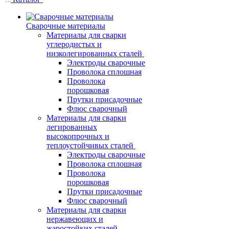
Сварочные материалы
Материалы для сварки
углеродистых и
низколегированных сталей
Электроды сварочные
Проволока сплошная
Проволока
порошковая
Прутки присадочные
Флюс сварочный
Материалы для сварки
легированных
высокопрочных и
теплоустойчивых сталей
Электроды сварочные
Проволока сплошная
Проволока
порошковая
Прутки присадочные
Флюс сварочный
Материалы для сварки
нержавеющих и
жаростойких сталей