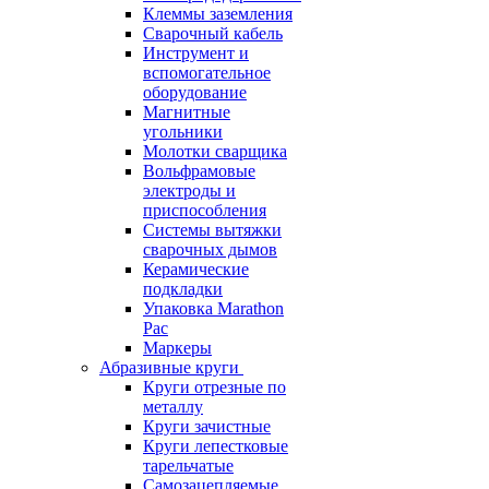
Клеммы заземления
Сварочный кабель
Инструмент и
вспомогательное
оборудование
Магнитные
угольники
Молотки сварщика
Вольфрамовые
электроды и
приспособления
Системы вытяжки
сварочных дымов
Керамические
подкладки
Упаковка Marathon
Pac
Маркеры
Абразивные круги
Круги отрезные по
металлу
Круги зачистные
Круги лепестковые
тарельчатые
Самозацепляемые