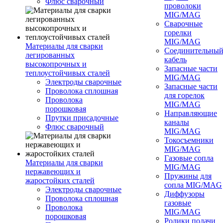
Флюс сварочный
проволоки
MIG/MAG
Сварочные
горелки
MIG/MAG
Материалы для сварки
Соединительны
легированных
кабель
высокопрочных и
Запасные части
теплоустойчивых сталей
MIG/MAG
Электроды сварочные
Запасные части
Проволока сплошная
для горелок
Проволока
MIG/MAG
порошковая
Направляющие
Прутки присадочные
каналы
Флюс сварочный
MIG/MAG
Токосъемники
MIG/MAG
Газовые сопла
Материалы для сварки
MIG/MAG
нержавеющих и
Пружины для
жаростойких сталей
сопла MIG/MAG
Электроды сварочные
Диффузоры
Проволока сплошная
газовые
Проволока
MIG/MAG
порошковая
Ролики подачи