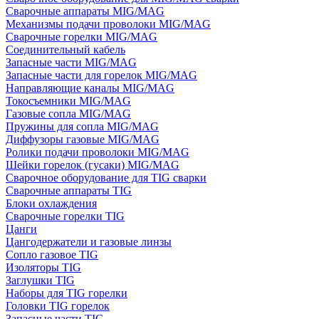
Сварочные аппараты MIG/MAG
Механизмы подачи проволоки MIG/MAG
Сварочные горелки MIG/MAG
Соединительный кабель
Запасные части MIG/MAG
Запасные части для горелок MIG/MAG
Направляющие каналы MIG/MAG
Токосъемники MIG/MAG
Газовые сопла MIG/MAG
Пружины для сопла MIG/MAG
Диффузоры газовые MIG/MAG
Ролики подачи проволоки MIG/MAG
Шейки горелок (гусаки) MIG/MAG
Сварочное оборудование для TIG сварки
Сварочные аппараты TIG
Блоки охлаждения
Сварочные горелки TIG
Цанги
Цангодержатели и газовые линзы
Сопло газовое TIG
Изоляторы TIG
Заглушки TIG
Наборы для TIG горелки
Головки TIG горелок
Запасные части TIG