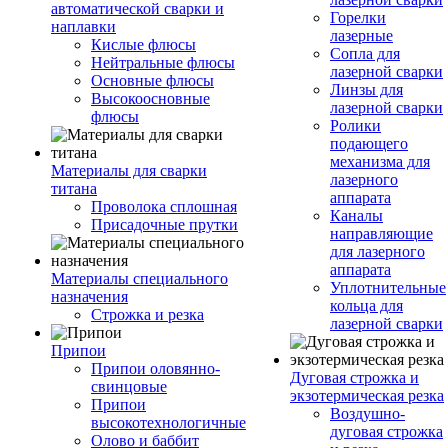
автоматической сварки и
Горелки
наплавки
лазерные
Кислые флюсы
Сопла для
Нейтральные флюсы
лазерной сварки
Основные флюсы
Линзы для
Высокоосновные
лазерной сварки
флюсы
Ролики
подающего
механизма для
Материалы для сварки
лазерного
титана
аппарата
Проволока сплошная
Каналы
Присадочные прутки
направляющие
для лазерного
аппарата
Материалы специального
Уплотнительные
назначения
кольца для
Строжка и резка
лазерной сварки
Припои
Припои оловянно-
Дуговая строжка и
свинцовые
экзотермическая резка
Припои
Воздушно-
высокотехнологичные
дуговая строжка
Олово и баббит