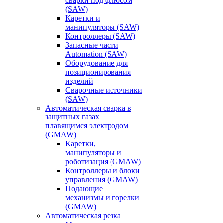
сварки под флюсом
(SAW)
Каретки и
манипуляторы (SAW)
Контроллеры (SAW)
Запасные части
Automation (SAW)
Оборудование для
позиционирования
изделий
Сварочные источники
(SAW)
Автоматическая сварка в
защитных газах
плавящимся электродом
(GMAW)
Каретки,
манипуляторы и
роботизация (GMAW)
Контроллеры и блоки
управления (GMAW)
Подающие
механизмы и горелки
(GMAW)
Автоматическая резка