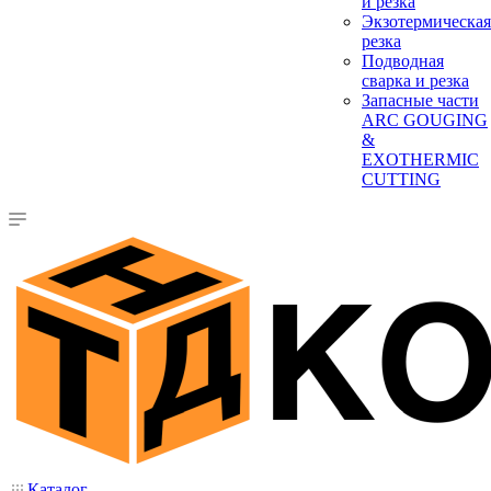
и резка
Экзотермическая
резка
Подводная
сварка и резка
Запасные части
ARC GOUGING
&
EXOTHERMIC
CUTTING
Каталог