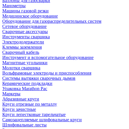
Баллоны для газосварки
Манометры
Машины газовой резки
Медицинское оборудование
Оборудование для газораспределительных систем
Сетевое оборудование
Сварочные аксессуары
Инструменты сварщика
Электрододержатели
Клеммы заземления
Сварочный кабель
Инструмент и вспомогательное оборудование
Магнитные угольники
Молотки сварщика
Вольфрамовые электроды и приспособления
Системы вытяжки сварочных дымов
Керамические подкладки
Упаковка Marathon Pac
Маркеры
Абразивные круги
Круги отрезные по металлу
Круги зачистные
Круги лепестковые тарельчатые
Самозацепляемые шлифовальные круги
Шлифовальные листы