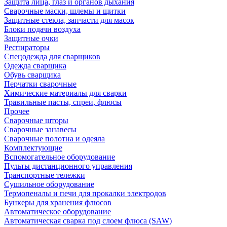
Защита лица, глаз и органов дыхания
Сварочные маски, шлемы и щитки
Защитные стекла, запчасти для масок
Блоки подачи воздуха
Защитные очки
Респираторы
Спецодежда для сварщиков
Одежда сварщика
Обувь сварщика
Перчатки сварочные
Химические материалы для сварки
Травильные пасты, спреи, флюсы
Прочее
Сварочные шторы
Сварочные занавесы
Сварочные полотна и одеяла
Комплектующие
Вспомогательное оборудование
Пульты дистанционного управления
Транспортные тележки
Сушильное оборудование
Термопеналы и печи для прокалки электродов
Бункеры для хранения флюсов
Автоматическое оборудование
Автоматическая сварка под слоем флюса (SAW)