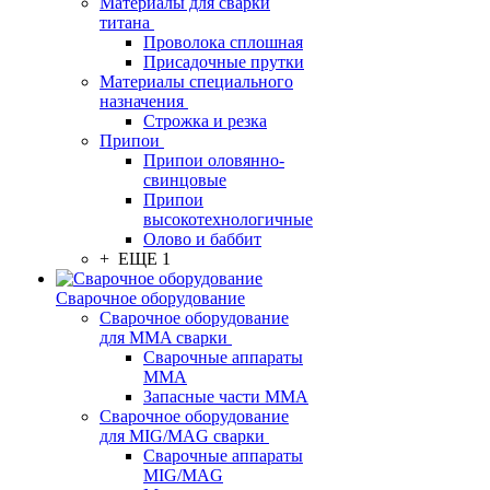
Материалы для сварки
титана
Проволока сплошная
Присадочные прутки
Материалы специального
назначения
Строжка и резка
Припои
Припои оловянно-
свинцовые
Припои
высокотехнологичные
Олово и баббит
+ ЕЩЕ 1
Сварочное оборудование
Сварочное оборудование
для MMA сварки
Сварочные аппараты
MMA
Запасные части MMA
Сварочное оборудование
для MIG/MAG сварки
Сварочные аппараты
MIG/MAG