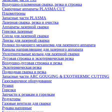
Воздушно-плазменная сварка, резка и строжка
Сварочные аппараты PLASMA CUT
Плазмотроны
Запасные части PLASMA
Лазерная сварка, резка и очистка
Аппараты лазерной сварки
Горелки лазерные
Сопла для лазерной сварки
Линзы для лазерной сварки
Ролики подающего механизма для лазерного аппарата
Каналы направляющие для лазерного аппарата
Уплотнительные кольца для лазерной сварки
Дуговая строжка и экзотермическая резка
Воздушно-дуговая строжка и резка
Экзотермическая резка
Подводная сварка и резка
Запасные части ARC GOUGING & EXOTHERMIC CUTTING
Газосварочное оборудование
Резаки
Горелки
Запчасти к резакам и горелкам
Редукторы
Газовые вентили для сварки
Рукава напорные