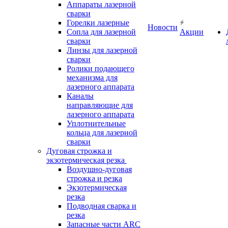
Аппараты лазерной
сварки
Горелки лазерные
Новости
Сопла для лазерной
Акции
сварки
Линзы для лазерной
сварки
Ролики подающего
механизма для
лазерного аппарата
Каналы
направляющие для
лазерного аппарата
Уплотнительные
кольца для лазерной
сварки
Дуговая строжка и
экзотермическая резка
Воздушно-дуговая
строжка и резка
Экзотермическая
резка
Подводная сварка и
резка
Запасные части ARC