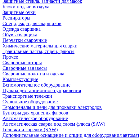
Защитные стекла, запчасти для масок
Блоки подачи воздуха
Защитные очки
Респираторы
Спецодежда для сварщиков
Одежда сварщика
Обувь сварщика
Перчатки сварочные
Химические материалы для сварки
Травильные пасты, спреи, флюсы
Прочее
Сварочные шторы
Сварочные занавесы
Сварочные полотна и одеяла
Комплектующие
Вспомогательное оборудование
Пульты дистанционного управления
Транспортные тележки
Сушильное оборудование
Термопеналы и печи для прокалки электродов
Бункеры для хранения флюсов
Автоматическое оборудование
Автоматическая сварка под слоем флюса (SAW)
Головки и горелки (SAW)
Дополнительные оснащение и опции для оборудования автома