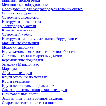
Машины газовой резки
Медицинское оборудование
Оборудование для газораспределительных систем
Сетевое оборудование
Сварочные аксессуары
Инструменты сварщика
Электрододержатели
Клеммы заземления
Сварочный кабель
Инструмент и вспомогательное оборудование
Магнитные угольники
Молотки сварщика
Вольфрамовые электроды и приспособления
Системы вытяжки сварочных дымов
Керамические подкладки
Упаковка Marathon Pac
Маркеры
Абразивные круги
Круги отрезные по металлу
Круги зачистные
Круги лепестковые тарельчатые
Самозацепляемые шлифовальные круги
Шлифовальные листы
Защита лица, глаз и органов дыхания
Сварочные маски, шлемы и щитки