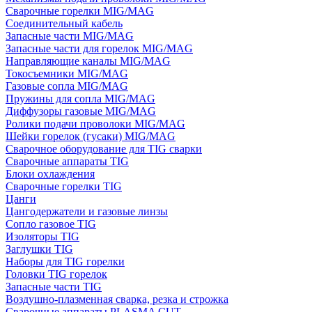
Сварочные горелки MIG/MAG
Соединительный кабель
Запасные части MIG/MAG
Запасные части для горелок MIG/MAG
Направляющие каналы MIG/MAG
Токосъемники MIG/MAG
Газовые сопла MIG/MAG
Пружины для сопла MIG/MAG
Диффузоры газовые MIG/MAG
Ролики подачи проволоки MIG/MAG
Шейки горелок (гусаки) MIG/MAG
Сварочное оборудование для TIG сварки
Сварочные аппараты TIG
Блоки охлаждения
Сварочные горелки TIG
Цанги
Цангодержатели и газовые линзы
Сопло газовое TIG
Изоляторы TIG
Заглушки TIG
Наборы для TIG горелки
Головки TIG горелок
Запасные части TIG
Воздушно-плазменная сварка, резка и строжка
Сварочные аппараты PLASMA CUT