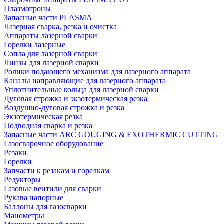
Плазмотроны
Запасные части PLASMA
Лазерная сварка, резка и очистка
Аппараты лазерной сварки
Горелки лазерные
Сопла для лазерной сварки
Линзы для лазерной сварки
Ролики подающего механизма для лазерного аппарата
Каналы направляющие для лазерного аппарата
Уплотнительные кольца для лазерной сварки
Дуговая строжка и экзотермическая резка
Воздушно-дуговая строжка и резка
Экзотермическая резка
Подводная сварка и резка
Запасные части ARC GOUGING & EXOTHERMIC CUTTING
Газосварочное оборудование
Резаки
Горелки
Запчасти к резакам и горелкам
Редукторы
Газовые вентили для сварки
Рукава напорные
Баллоны для газосварки
Манометры