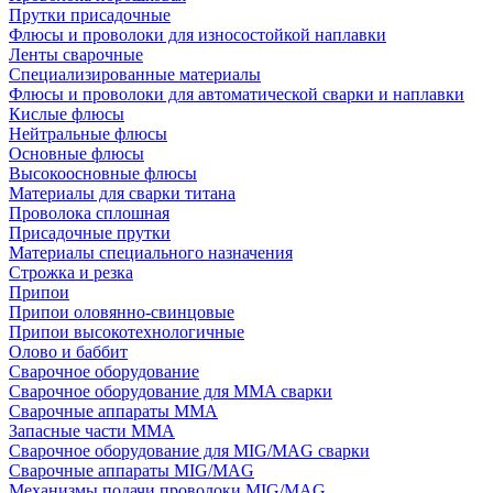
Прутки присадочные
Флюсы и проволоки для износостойкой наплавки
Ленты сварочные
Специализированные материалы
Флюсы и проволоки для автоматической сварки и наплавки
Кислые флюсы
Нейтральные флюсы
Основные флюсы
Высокоосновные флюсы
Материалы для сварки титана
Проволока сплошная
Присадочные прутки
Материалы специального назначения
Строжка и резка
Припои
Припои оловянно-свинцовые
Припои высокотехнологичные
Олово и баббит
Сварочное оборудование
Сварочное оборудование для MMA сварки
Сварочные аппараты MMA
Запасные части MMA
Сварочное оборудование для MIG/MAG сварки
Сварочные аппараты MIG/MAG
Механизмы подачи проволоки MIG/MAG