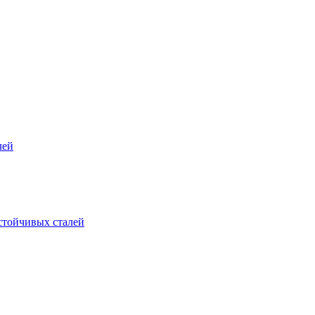
лей
стойчивых сталей