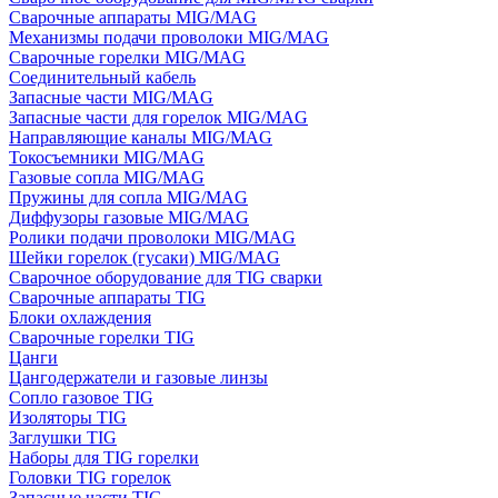
Сварочные аппараты MIG/MAG
Механизмы подачи проволоки MIG/MAG
Сварочные горелки MIG/MAG
Соединительный кабель
Запасные части MIG/MAG
Запасные части для горелок MIG/MAG
Направляющие каналы MIG/MAG
Токосъемники MIG/MAG
Газовые сопла MIG/MAG
Пружины для сопла MIG/MAG
Диффузоры газовые MIG/MAG
Ролики подачи проволоки MIG/MAG
Шейки горелок (гусаки) MIG/MAG
Сварочное оборудование для TIG сварки
Сварочные аппараты TIG
Блоки охлаждения
Сварочные горелки TIG
Цанги
Цангодержатели и газовые линзы
Сопло газовое TIG
Изоляторы TIG
Заглушки TIG
Наборы для TIG горелки
Головки TIG горелок
Запасные части TIG