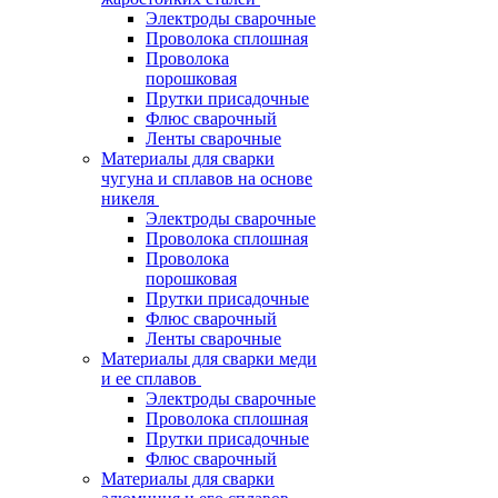
Электроды сварочные
Проволока сплошная
Проволока
порошковая
Прутки присадочные
Флюс сварочный
Ленты сварочные
Материалы для сварки
чугуна и сплавов на основе
никеля
Электроды сварочные
Проволока сплошная
Проволока
порошковая
Прутки присадочные
Флюс сварочный
Ленты сварочные
Материалы для сварки меди
и ее сплавов
Электроды сварочные
Проволока сплошная
Прутки присадочные
Флюс сварочный
Материалы для сварки