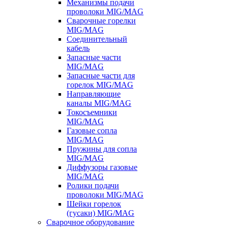
Механизмы подачи
проволоки MIG/MAG
Сварочные горелки
MIG/MAG
Соединительный
кабель
Запасные части
MIG/MAG
Запасные части для
горелок MIG/MAG
Направляющие
каналы MIG/MAG
Токосъемники
MIG/MAG
Газовые сопла
MIG/MAG
Пружины для сопла
MIG/MAG
Диффузоры газовые
MIG/MAG
Ролики подачи
проволоки MIG/MAG
Шейки горелок
(гусаки) MIG/MAG
Сварочное оборудование