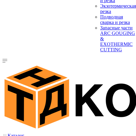
и резка
Экзотермическая
резка
Подводная
сварка и резка
Запасные части
ARC GOUGING
&
EXOTHERMIC
CUTTING
Каталог