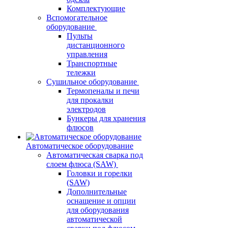
Комплектующие
Вспомогательное
оборудование
Пульты
дистанционного
управления
Транспортные
тележки
Сушильное оборудование
Термопеналы и печи
для прокалки
электродов
Бункеры для хранения
флюсов
Автоматическое оборудование
Автоматическая сварка под
слоем флюса (SAW)
Головки и горелки
(SAW)
Дополнительные
оснащение и опции
для оборудования
автоматической