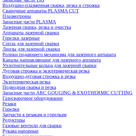
Воздушно-плазменная сварка, резка и строжка
Сварочные аппараты PLASMA CUT
Плазмотроны
Запасные части PLASMA
Лазерная сварка, резка и очистка
Аппараты лазерной сварки
Горелки лазерные
Сопла для лазерной сварки
Линзы для лазерной сварки
Ролики подающего механизма для лазерного аппарата
Каналы направляющие для лазерного аппарата
Уплотнительные кольца для лазерной сварки
Дуговая строжка и экзотермическая резка
Воздушно-дуговая строжка и резка
Экзотермическая резка
Подводная сварка и резка
Запасные части ARC GOUGING & EXOTHERMIC CUTTING
Газосварочное оборудование
Резаки
Горелки
Запчасти к резакам и горелкам
Редукторы
Газовые вентили для сварки
Рукава напорные