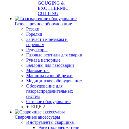
GOUGING &
EXOTHERMIC
CUTTING
Газосварочное оборудование
Резаки
Горелки
Запчасти к резакам и
горелкам
Редукторы
Газовые вентили для сварки
Рукава напорные
Баллоны для газосварки
Манометры
Машины газовой резки
Медицинское оборудование
Оборудование для
газораспределительных
систем
Сетевое оборудование
+ ЕЩЕ 2
Сварочные аксессуары
Инструменты сварщика
Электрододержатели