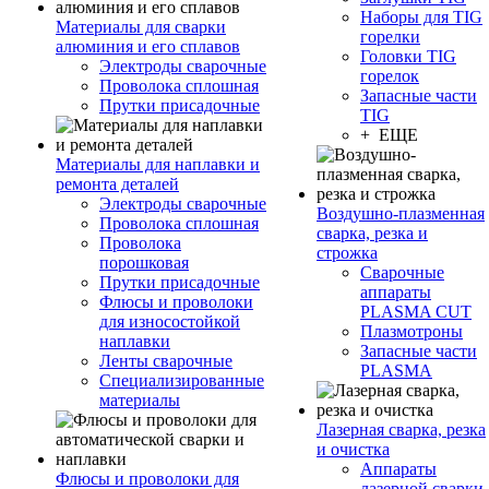
Наборы для TIG
Материалы для сварки
горелки
алюминия и его сплавов
Головки TIG
Электроды сварочные
горелок
Проволока сплошная
Запасные части
Прутки присадочные
TIG
+ ЕЩЕ
Материалы для наплавки и
ремонта деталей
Электроды сварочные
Воздушно-плазменная
Проволока сплошная
сварка, резка и
Проволока
строжка
порошковая
Сварочные
Прутки присадочные
аппараты
Флюсы и проволоки
PLASMA CUT
для износостойкой
Плазмотроны
наплавки
Запасные части
Ленты сварочные
PLASMA
Специализированные
материалы
Лазерная сварка, резка
и очистка
Аппараты
Флюсы и проволоки для
лазерной сварки