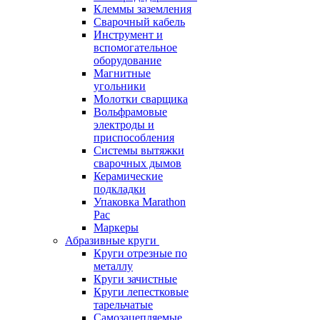
Клеммы заземления
Сварочный кабель
Инструмент и
вспомогательное
оборудование
Магнитные
угольники
Молотки сварщика
Вольфрамовые
электроды и
приспособления
Системы вытяжки
сварочных дымов
Керамические
подкладки
Упаковка Marathon
Pac
Маркеры
Абразивные круги
Круги отрезные по
металлу
Круги зачистные
Круги лепестковые
тарельчатые
Самозацепляемые