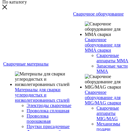
По каталогу
Сварочное оборудование
Сварочное
оборудование для
MMA сварки
Сварочные
аппараты MMA
Сварочные материалы
Запасные части
MMA
Материалы для сварки
Сварочное
углеродистых и
оборудование для
низколегированных сталей
MIG/MAG сварки
Электроды сварочные
Сварочные
Проволока сплошная
аппараты
Проволока
MIG/MAG
порошковая
Механизмы
Прутки присадочные
подачи