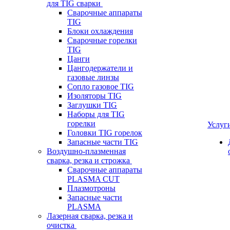
для TIG сварки
Сварочные аппараты
TIG
Блоки охлаждения
Сварочные горелки
TIG
Цанги
Цангодержатели и
газовые линзы
Сопло газовое TIG
Изоляторы TIG
Заглушки TIG
Наборы для TIG
горелки
Услуг
Головки TIG горелок
Запасные части TIG
Воздушно-плазменная
сварка, резка и строжка
Сварочные аппараты
PLASMA CUT
Плазмотроны
Запасные части
PLASMA
Лазерная сварка, резка и
очистка