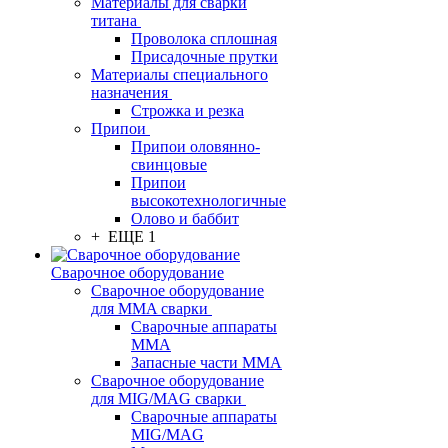
Материалы для сварки
титана
Проволока сплошная
Присадочные прутки
Материалы специального
назначения
Строжка и резка
Припои
Припои оловянно-
свинцовые
Припои
высокотехнологичные
Олово и баббит
+ ЕЩЕ 1
Сварочное оборудование
Сварочное оборудование
для MMA сварки
Сварочные аппараты
MMA
Запасные части MMA
Сварочное оборудование
для MIG/MAG сварки
Сварочные аппараты
MIG/MAG