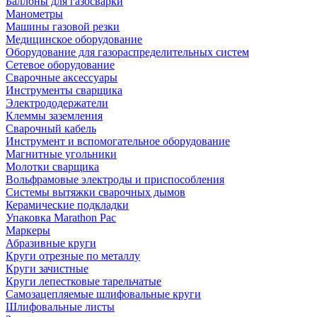
Баллоны для газосварки
Манометры
Машины газовой резки
Медицинское оборудование
Оборудование для газораспределительных систем
Сетевое оборудование
Сварочные аксессуары
Инструменты сварщика
Электрододержатели
Клеммы заземления
Сварочный кабель
Инструмент и вспомогательное оборудование
Магнитные угольники
Молотки сварщика
Вольфрамовые электроды и приспособления
Системы вытяжки сварочных дымов
Керамические подкладки
Упаковка Marathon Pac
Маркеры
Абразивные круги
Круги отрезные по металлу
Круги зачистные
Круги лепестковые тарельчатые
Самозацепляемые шлифовальные круги
Шлифовальные листы