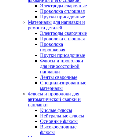
алюминия и его сплавов
Электроды сварочные
Проволока сплошная
Прутки присадочные
Материалы для наплавки и
ремонта деталей
Электроды сварочные
Проволока сплошная
Проволока
порошковая
Прутки присадочные
Флюсы и проволоки
для износостойкой
наплавки
Ленты сварочные
Специализированные
материалы
Флюсы и проволоки для
автоматической сварки и
наплавки
Кислые флюсы
Нейтральные флюсы
Основные флюсы
Высокоосновные
флюсы