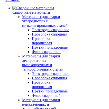
Сварочные материалы
Материалы для сварки
углеродистых и
низколегированных сталей
Электроды сварочные
Проволока сплошная
Проволока
порошковая
Прутки присадочные
Флюс сварочный
Материалы для сварки
легированных
высокопрочных и
теплоустойчивых сталей
Электроды сварочные
Проволока сплошная
Проволока
порошковая
Прутки присадочные
Флюс сварочный
Материалы для сварки
нержавеющих и
жаростойких сталей