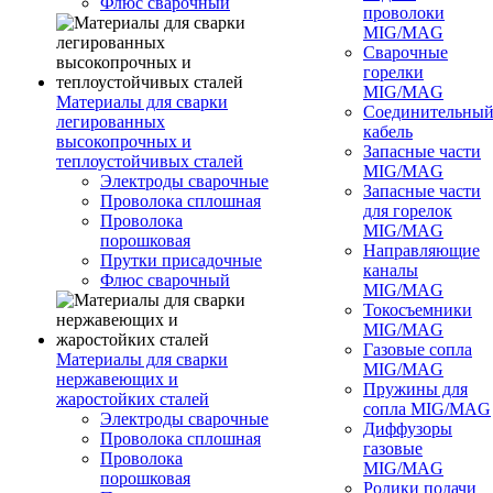
Флюс сварочный
проволоки
MIG/MAG
Сварочные
горелки
MIG/MAG
Материалы для сварки
Соединительны
легированных
кабель
высокопрочных и
Запасные части
теплоустойчивых сталей
MIG/MAG
Электроды сварочные
Запасные части
Проволока сплошная
для горелок
Проволока
MIG/MAG
порошковая
Направляющие
Прутки присадочные
каналы
Флюс сварочный
MIG/MAG
Токосъемники
MIG/MAG
Газовые сопла
Материалы для сварки
MIG/MAG
нержавеющих и
Пружины для
жаростойких сталей
сопла MIG/MAG
Электроды сварочные
Диффузоры
Проволока сплошная
газовые
Проволока
MIG/MAG
порошковая
Ролики подачи