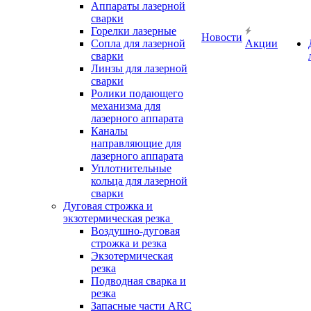
Аппараты лазерной
сварки
Горелки лазерные
Новости
Сопла для лазерной
Акции
сварки
Линзы для лазерной
сварки
Ролики подающего
механизма для
лазерного аппарата
Каналы
направляющие для
лазерного аппарата
Уплотнительные
кольца для лазерной
сварки
Дуговая строжка и
экзотермическая резка
Воздушно-дуговая
строжка и резка
Экзотермическая
резка
Подводная сварка и
резка
Запасные части ARC