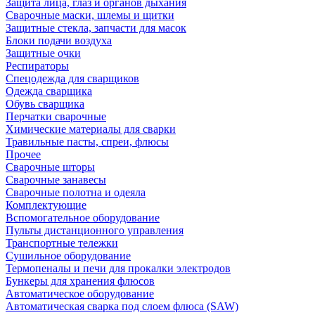
Защита лица, глаз и органов дыхания
Сварочные маски, шлемы и щитки
Защитные стекла, запчасти для масок
Блоки подачи воздуха
Защитные очки
Респираторы
Спецодежда для сварщиков
Одежда сварщика
Обувь сварщика
Перчатки сварочные
Химические материалы для сварки
Травильные пасты, спреи, флюсы
Прочее
Сварочные шторы
Сварочные занавесы
Сварочные полотна и одеяла
Комплектующие
Вспомогательное оборудование
Пульты дистанционного управления
Транспортные тележки
Сушильное оборудование
Термопеналы и печи для прокалки электродов
Бункеры для хранения флюсов
Автоматическое оборудование
Автоматическая сварка под слоем флюса (SAW)