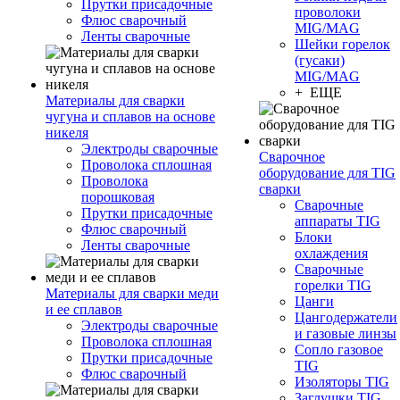
Прутки присадочные
проволоки
Флюс сварочный
MIG/MAG
Ленты сварочные
Шейки горелок
(гусаки)
MIG/MAG
+ ЕЩЕ
Материалы для сварки
чугуна и сплавов на основе
никеля
Электроды сварочные
Сварочное
Проволока сплошная
оборудование для TIG
Проволока
сварки
порошковая
Сварочные
Прутки присадочные
аппараты TIG
Флюс сварочный
Блоки
Ленты сварочные
охлаждения
Сварочные
горелки TIG
Материалы для сварки меди
Цанги
и ее сплавов
Цангодержатели
Электроды сварочные
и газовые линзы
Проволока сплошная
Сопло газовое
Прутки присадочные
TIG
Флюс сварочный
Изоляторы TIG
Заглушки TIG