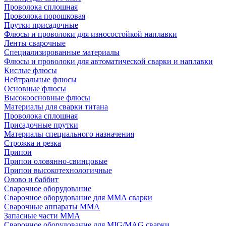
Проволока сплошная
Проволока порошковая
Прутки присадочные
Флюсы и проволоки для износостойкой наплавки
Ленты сварочные
Специализированные материалы
Флюсы и проволоки для автоматической сварки и наплавки
Кислые флюсы
Нейтральные флюсы
Основные флюсы
Высокоосновные флюсы
Материалы для сварки титана
Проволока сплошная
Присадочные прутки
Материалы специального назначения
Строжка и резка
Припои
Припои оловянно-свинцовые
Припои высокотехнологичные
Олово и баббит
Сварочное оборудование
Сварочное оборудование для MMA сварки
Сварочные аппараты MMA
Запасные части MMA
Сварочное оборудование для MIG/MAG сварки