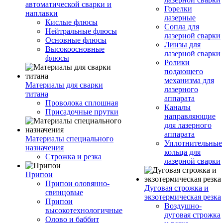
автоматической сварки и
Горелки
наплавки
лазерные
Кислые флюсы
Сопла для
Нейтральные флюсы
лазерной сварки
Основные флюсы
Линзы для
Высокоосновные
лазерной сварки
флюсы
Ролики
подающего
механизма для
Материалы для сварки
лазерного
титана
аппарата
Проволока сплошная
Каналы
Присадочные прутки
направляющие
для лазерного
аппарата
Материалы специального
Уплотнительные
назначения
кольца для
Строжка и резка
лазерной сварки
Припои
Припои оловянно-
Дуговая строжка и
свинцовые
экзотермическая резка
Припои
Воздушно-
высокотехнологичные
дуговая строжка
Олово и баббит