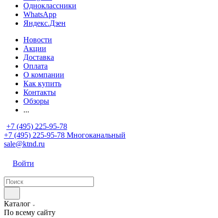
Одноклассники
WhatsApp
Яндекс.Дзен
Новости
Акции
Доставка
Оплата
О компании
Как купить
Контакты
Обзоры
...
+7 (495) 225-95-78
+7 (495) 225-95-78
Многоканальный
sale@ktnd.ru
Войти
Каталог
По всему сайту