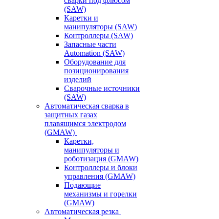
сварки под флюсом
(SAW)
Каретки и
манипуляторы (SAW)
Контроллеры (SAW)
Запасные части
Automation (SAW)
Оборудование для
позиционирования
изделий
Сварочные источники
(SAW)
Автоматическая сварка в
защитных газах
плавящимся электродом
(GMAW)
Каретки,
манипуляторы и
роботизация (GMAW)
Контроллеры и блоки
управления (GMAW)
Подающие
механизмы и горелки
(GMAW)
Автоматическая резка