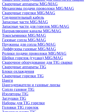
Сварочные аппараты MIG/MAG
Механизмы подачи проволоки MIG/MAG
Сварочные горелки MIG/MAG
Соединительный кабель
Запасные части MIG/MAG
Запасные части для горелок MIG/MAG
Направляющие каналы MIG/MAG
Токосъемники MIG/MAG
Газовые сопла MIG/MAG
Пружины для сопла MIG/MAG
Диффузоры газовые MIG/MAG
Ролики подачи проволоки MIG/MAG
Шейки горелок (гусаки) MIG/MAG
Сварочное оборудование для TIG сварки
Сварочные аппараты TIG
Блоки охлаждения
Сварочные горелки TIG
Цанги
Цангодержатели и газовые линзы
Сопло газовое TIG
Изоляторы TIG
Заглушки TIG
Наборы для TIG горелки
Головки TIG горелок
Запасные части TIG