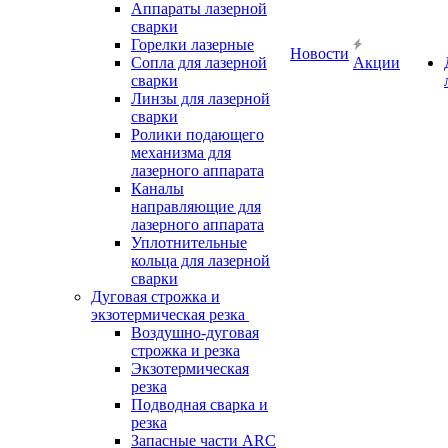
Аппараты лазерной
сварки
Горелки лазерные
Новости
Сопла для лазерной
Акции
сварки
Линзы для лазерной
сварки
Ролики подающего
механизма для
лазерного аппарата
Каналы
направляющие для
лазерного аппарата
Уплотнительные
кольца для лазерной
сварки
Дуговая строжка и
экзотермическая резка
Воздушно-дуговая
строжка и резка
Экзотермическая
резка
Подводная сварка и
резка
Запасные части ARC