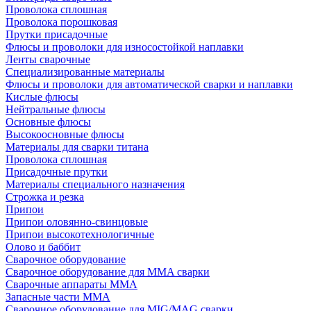
Проволока сплошная
Проволока порошковая
Прутки присадочные
Флюсы и проволоки для износостойкой наплавки
Ленты сварочные
Специализированные материалы
Флюсы и проволоки для автоматической сварки и наплавки
Кислые флюсы
Нейтральные флюсы
Основные флюсы
Высокоосновные флюсы
Материалы для сварки титана
Проволока сплошная
Присадочные прутки
Материалы специального назначения
Строжка и резка
Припои
Припои оловянно-свинцовые
Припои высокотехнологичные
Олово и баббит
Сварочное оборудование
Сварочное оборудование для MMA сварки
Сварочные аппараты MMA
Запасные части MMA
Сварочное оборудование для MIG/MAG сварки