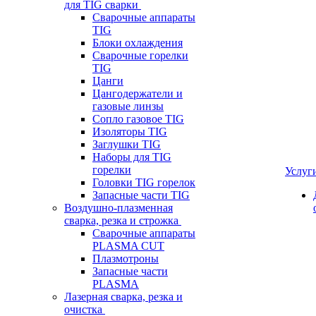
для TIG сварки
Сварочные аппараты
TIG
Блоки охлаждения
Сварочные горелки
TIG
Цанги
Цангодержатели и
газовые линзы
Сопло газовое TIG
Изоляторы TIG
Заглушки TIG
Наборы для TIG
горелки
Услуг
Головки TIG горелок
Запасные части TIG
Воздушно-плазменная
сварка, резка и строжка
Сварочные аппараты
PLASMA CUT
Плазмотроны
Запасные части
PLASMA
Лазерная сварка, резка и
очистка