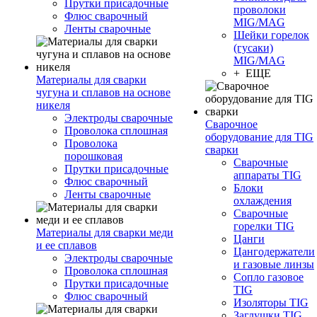
Прутки присадочные
проволоки
Флюс сварочный
MIG/MAG
Ленты сварочные
Шейки горелок
(гусаки)
MIG/MAG
+ ЕЩЕ
Материалы для сварки
чугуна и сплавов на основе
никеля
Электроды сварочные
Сварочное
Проволока сплошная
оборудование для TIG
Проволока
сварки
порошковая
Сварочные
Прутки присадочные
аппараты TIG
Флюс сварочный
Блоки
Ленты сварочные
охлаждения
Сварочные
горелки TIG
Материалы для сварки меди
Цанги
и ее сплавов
Цангодержатели
Электроды сварочные
и газовые линзы
Проволока сплошная
Сопло газовое
Прутки присадочные
TIG
Флюс сварочный
Изоляторы TIG
Заглушки TIG