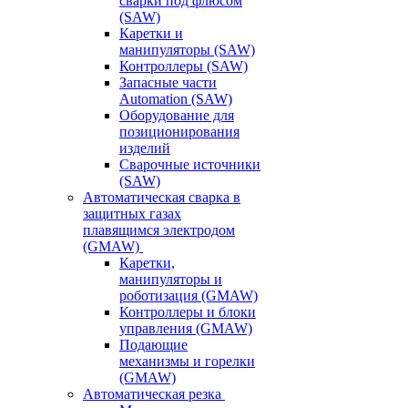
сварки под флюсом
(SAW)
Каретки и
манипуляторы (SAW)
Контроллеры (SAW)
Запасные части
Automation (SAW)
Оборудование для
позиционирования
изделий
Сварочные источники
(SAW)
Автоматическая сварка в
защитных газах
плавящимся электродом
(GMAW)
Каретки,
манипуляторы и
роботизация (GMAW)
Контроллеры и блоки
управления (GMAW)
Подающие
механизмы и горелки
(GMAW)
Автоматическая резка