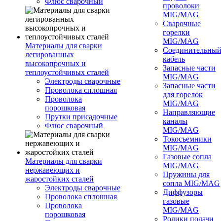
Флюс сварочный
проволоки
MIG/MAG
Сварочные
горелки
MIG/MAG
Материалы для сварки
Соединительны
легированных
кабель
высокопрочных и
Запасные части
теплоустойчивых сталей
MIG/MAG
Электроды сварочные
Запасные части
Проволока сплошная
для горелок
Проволока
MIG/MAG
порошковая
Направляющие
Прутки присадочные
каналы
Флюс сварочный
MIG/MAG
Токосъемники
MIG/MAG
Газовые сопла
Материалы для сварки
MIG/MAG
нержавеющих и
Пружины для
жаростойких сталей
сопла MIG/MAG
Электроды сварочные
Диффузоры
Проволока сплошная
газовые
Проволока
MIG/MAG
порошковая
Ролики подачи