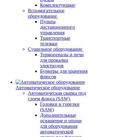
Комплектующие
Вспомогательное
оборудование
Пульты
дистанционного
управления
Транспортные
тележки
Сушильное оборудование
Термопеналы и печи
для прокалки
электродов
Бункеры для хранения
флюсов
Автоматическое оборудование
Автоматическая сварка под
слоем флюса (SAW)
Головки и горелки
(SAW)
Дополнительные
оснащение и опции
для оборудования
автоматической