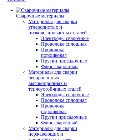
Сварочные материалы
Материалы для сварки
углеродистых и
низколегированных сталей
Электроды сварочные
Проволока сплошная
Проволока
порошковая
Прутки присадочные
Флюс сварочный
Материалы для сварки
легированных
высокопрочных и
теплоустойчивых сталей
Электроды сварочные
Проволока сплошная
Проволока
порошковая
Прутки присадочные
Флюс сварочный
Материалы для сварки
нержавеющих и
жаростойких сталей