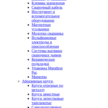
Клеммы заземления
Сварочный кабель
Инструмент и
вспомогательное
оборудование
Магнитные
угольники
Молотки сварщика
Вольфрамовые
электроды и
приспособления
Системы вытяжки
сварочных дымов
Керамические
подкладки
Упаковка Marathon
Pac
Маркеры
Абразивные круги
Круги отрезные по
металлу
Круги зачистные
Круги лепестковые
тарельчатые
Самозацепляемые