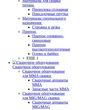
Материалы для сварки
титана
Проволока сплошная
Присадочные прутки
Материалы специального
назначения
Строжка и резка
Припои
Припои оловянно-
свинцовые
Припои
высокотехнологичные
Олово и баббит
+ ЕЩЕ 1
Сварочное оборудование
Сварочное оборудование
для MMA сварки
Сварочные аппараты
MMA
Запасные части MMA
Сварочное оборудование
для MIG/MAG сварки
Сварочные аппараты
MIG/MAG