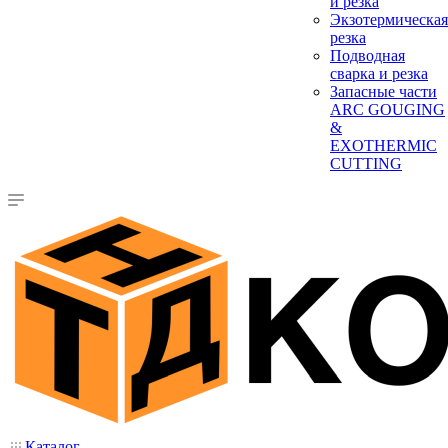
и резка
Экзотермическая
резка
Подводная
сварка и резка
Запасные части
ARC GOUGING
&
EXOTHERMIC
CUTTING
Каталог