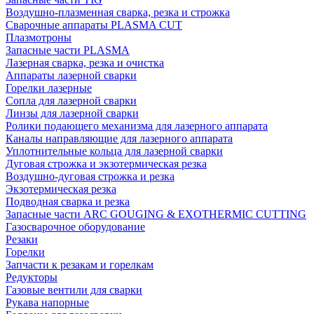
Воздушно-плазменная сварка, резка и строжка
Сварочные аппараты PLASMA CUT
Плазмотроны
Запасные части PLASMA
Лазерная сварка, резка и очистка
Аппараты лазерной сварки
Горелки лазерные
Сопла для лазерной сварки
Линзы для лазерной сварки
Ролики подающего механизма для лазерного аппарата
Каналы направляющие для лазерного аппарата
Уплотнительные кольца для лазерной сварки
Дуговая строжка и экзотермическая резка
Воздушно-дуговая строжка и резка
Экзотермическая резка
Подводная сварка и резка
Запасные части ARC GOUGING & EXOTHERMIC CUTTING
Газосварочное оборудование
Резаки
Горелки
Запчасти к резакам и горелкам
Редукторы
Газовые вентили для сварки
Рукава напорные