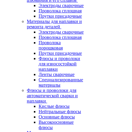
алюминия и его сплавов
Электроды сварочные
Проволока сплошная
Прутки присадочные
Материалы для наплавки и
ремонта деталей
Электроды сварочные
Проволока сплошная
Проволока
порошковая
Прутки присадочные
Флюсы и проволоки
для износостойкой
наплавки
Ленты сварочные
Специализированные
материалы
Флюсы и проволоки для
автоматической сварки и
наплавки
Кислые флюсы
Нейтральные флюсы
Основные флюсы
Высокоосновные
флюсы