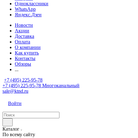
Одноклассники
WhatsApp
Яндекс.Дзен
Новости
Акции
Доставка
Оплата
О компании
Как купить
Контакты
Обзоры
...
+7 (495) 225-95-78
+7 (495) 225-95-78
Многоканальный
sale@ktnd.ru
Войти
Каталог
По всему сайту