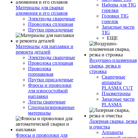
Наборы для TIG
Материалы для сварки
горелки
алюминия и его сплавов
Головки TIG
Электроды сварочные
горелок
Проволока сплошная
Запасные части
Прутки присадочные
TIG
+ ЕЩЕ
Материалы для наплавки и
ремонта деталей
Электроды сварочные
Воздушно-плазменная
Проволока сплошная
сварка, резка и
Проволока
строжка
порошковая
Сварочные
Прутки присадочные
аппараты
Флюсы и проволоки
PLASMA CUT
для износостойкой
Плазмотроны
наплавки
Запасные части
Ленты сварочные
PLASMA
Специализированные
материалы
Лазерная сварка, резка
и очистка
Аппараты
Флюсы и проволоки для
лазерной сварки