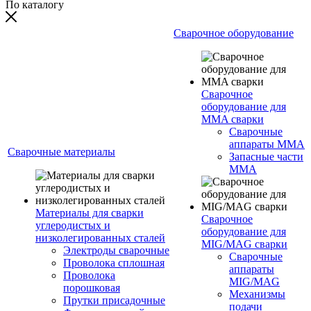
По каталогу
Сварочное оборудование
Сварочное
оборудование для
MMA сварки
Сварочные
аппараты MMA
Сварочные материалы
Запасные части
MMA
Материалы для сварки
Сварочное
углеродистых и
оборудование для
низколегированных сталей
MIG/MAG сварки
Электроды сварочные
Сварочные
Проволока сплошная
аппараты
Проволока
MIG/MAG
порошковая
Механизмы
Прутки присадочные
подачи