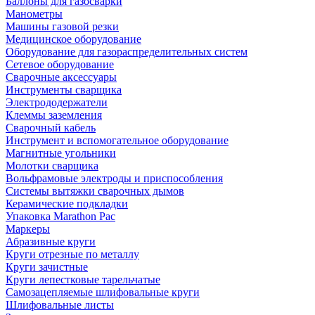
Баллоны для газосварки
Манометры
Машины газовой резки
Медицинское оборудование
Оборудование для газораспределительных систем
Сетевое оборудование
Сварочные аксессуары
Инструменты сварщика
Электрододержатели
Клеммы заземления
Сварочный кабель
Инструмент и вспомогательное оборудование
Магнитные угольники
Молотки сварщика
Вольфрамовые электроды и приспособления
Системы вытяжки сварочных дымов
Керамические подкладки
Упаковка Marathon Pac
Маркеры
Абразивные круги
Круги отрезные по металлу
Круги зачистные
Круги лепестковые тарельчатые
Самозацепляемые шлифовальные круги
Шлифовальные листы