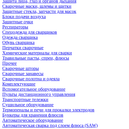
Защита лица, глаз и органов дыхания
Сварочные маски, шлемы и щитки
Защитные стекла, запчасти для масок
Блоки подачи воздуха
Защитные очки
Респираторы
Спецодежда для сварщиков
Одежда сварщика
Обувь сварщика
Перчатки сварочные
Химические материалы для сварки
Травильные пасты, спреи, флюсы
Прочее
Сварочные шторы
Сварочные занавесы
Сварочные полотна и одеяла
Комплектующие
Вспомогательное оборудование
Пульты дистанционного управления
Транспортные тележки
Сушильное оборудование
Термопеналы и печи для прокалки электродов
Бункеры для хранения флюсов
Автоматическое оборудование
Автоматическая сварка под слоем флюса (SAW)