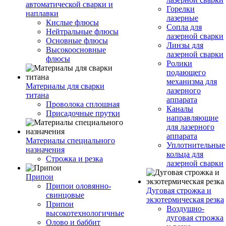
автоматической сварки и
Горелки
наплавки
лазерные
Кислые флюсы
Сопла для
Нейтральные флюсы
лазерной сварки
Основные флюсы
Линзы для
Высокоосновные
лазерной сварки
флюсы
Ролики
подающего
механизма для
Материалы для сварки
лазерного
титана
аппарата
Проволока сплошная
Каналы
Присадочные прутки
направляющие
для лазерного
аппарата
Материалы специального
Уплотнительные
назначения
кольца для
Строжка и резка
лазерной сварки
Припои
Припои оловянно-
Дуговая строжка и
свинцовые
экзотермическая резка
Припои
Воздушно-
высокотехнологичные
дуговая строжка
Олово и баббит