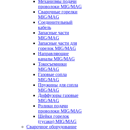
Механизмы подачи
проволоки MIG/MAG
Сварочные горелки
MIG/MAG
Соединительный
кабель
Запасные части
MIG/MAG
Запасные части для
горелок MIG/MAG
Направляющие
каналы MIG/MAG
Токосъемники
MIG/MAG
Газовые сопла
MIG/MAG
Пружины для сопла
MIG/MAG
Диффузоры газовые
MIG/MAG
Ролики подачи
проволоки MIG/MAG
Шейки горелок
(гусаки) MIG/MAG
Сварочное оборудование