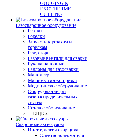
GOUGING &
EXOTHERMIC
CUTTING
Газосварочное оборудование
Резаки
Горелки
Запчасти к резакам и
горелкам
Редукторы
Газовые вентили для сварки
Рукава напорные
Баллоны для газосварки
Манометры
Машины газовой резки
Медицинское оборудование
Оборудование для
газораспределительных
систем
Сетевое оборудование
+ ЕЩЕ 2
Сварочные аксессуары
Инструменты сварщика
Электрододержатели