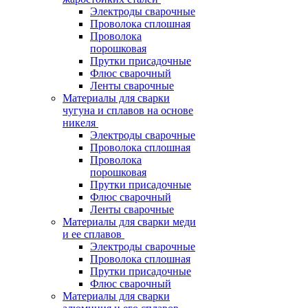
Электроды сварочные
Проволока сплошная
Проволока
порошковая
Прутки присадочные
Флюс сварочный
Ленты сварочные
Материалы для сварки
чугуна и сплавов на основе
никеля
Электроды сварочные
Проволока сплошная
Проволока
порошковая
Прутки присадочные
Флюс сварочный
Ленты сварочные
Материалы для сварки меди
и ее сплавов
Электроды сварочные
Проволока сплошная
Прутки присадочные
Флюс сварочный
Материалы для сварки