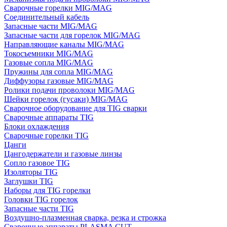
Сварочные горелки MIG/MAG
Соединительный кабель
Запасные части MIG/MAG
Запасные части для горелок MIG/MAG
Направляющие каналы MIG/MAG
Токосъемники MIG/MAG
Газовые сопла MIG/MAG
Пружины для сопла MIG/MAG
Диффузоры газовые MIG/MAG
Ролики подачи проволоки MIG/MAG
Шейки горелок (гусаки) MIG/MAG
Сварочное оборудование для TIG сварки
Сварочные аппараты TIG
Блоки охлаждения
Сварочные горелки TIG
Цанги
Цангодержатели и газовые линзы
Сопло газовое TIG
Изоляторы TIG
Заглушки TIG
Наборы для TIG горелки
Головки TIG горелок
Запасные части TIG
Воздушно-плазменная сварка, резка и строжка
Сварочные аппараты PLASMA CUT