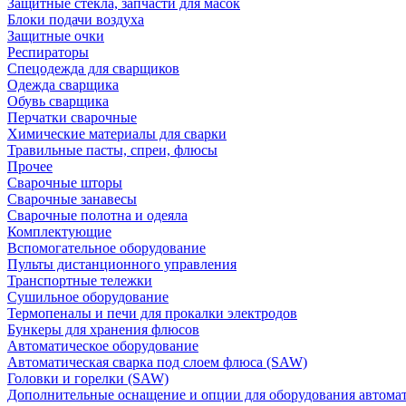
Защитные стекла, запчасти для масок
Блоки подачи воздуха
Защитные очки
Респираторы
Спецодежда для сварщиков
Одежда сварщика
Обувь сварщика
Перчатки сварочные
Химические материалы для сварки
Травильные пасты, спреи, флюсы
Прочее
Сварочные шторы
Сварочные занавесы
Сварочные полотна и одеяла
Комплектующие
Вспомогательное оборудование
Пульты дистанционного управления
Транспортные тележки
Сушильное оборудование
Термопеналы и печи для прокалки электродов
Бункеры для хранения флюсов
Автоматическое оборудование
Автоматическая сварка под слоем флюса (SAW)
Головки и горелки (SAW)
Дополнительные оснащение и опции для оборудования автома