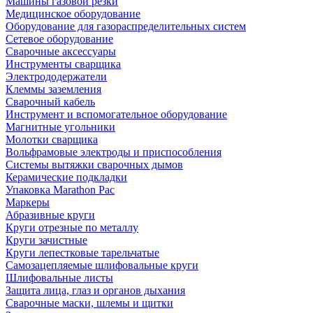
Машины газовой резки
Медицинское оборудование
Оборудование для газораспределительных систем
Сетевое оборудование
Сварочные аксессуары
Инструменты сварщика
Электрододержатели
Клеммы заземления
Сварочный кабель
Инструмент и вспомогательное оборудование
Магнитные угольники
Молотки сварщика
Вольфрамовые электроды и приспособления
Системы вытяжки сварочных дымов
Керамические подкладки
Упаковка Marathon Pac
Маркеры
Абразивные круги
Круги отрезные по металлу
Круги зачистные
Круги лепестковые тарельчатые
Самозацепляемые шлифовальные круги
Шлифовальные листы
Защита лица, глаз и органов дыхания
Сварочные маски, шлемы и щитки