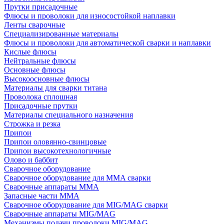
Прутки присадочные
Флюсы и проволоки для износостойкой наплавки
Ленты сварочные
Специализированные материалы
Флюсы и проволоки для автоматической сварки и наплавки
Кислые флюсы
Нейтральные флюсы
Основные флюсы
Высокоосновные флюсы
Материалы для сварки титана
Проволока сплошная
Присадочные прутки
Материалы специального назначения
Строжка и резка
Припои
Припои оловянно-свинцовые
Припои высокотехнологичные
Олово и баббит
Сварочное оборудование
Сварочное оборудование для MMA сварки
Сварочные аппараты MMA
Запасные части MMA
Сварочное оборудование для MIG/MAG сварки
Сварочные аппараты MIG/MAG
Механизмы подачи проволоки MIG/MAG