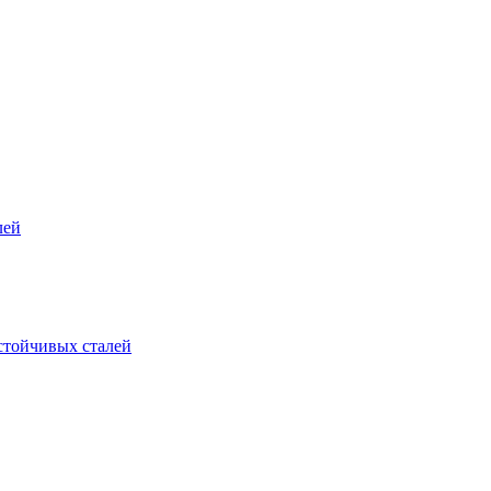
лей
стойчивых сталей