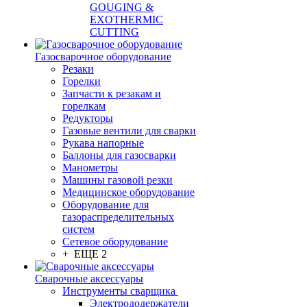
GOUGING &
EXOTHERMIC
CUTTING
Газосварочное оборудование
Резаки
Горелки
Запчасти к резакам и
горелкам
Редукторы
Газовые вентили для сварки
Рукава напорные
Баллоны для газосварки
Манометры
Машины газовой резки
Медицинское оборудование
Оборудование для
газораспределительных
систем
Сетевое оборудование
+ ЕЩЕ 2
Сварочные аксессуары
Инструменты сварщика
Электрододержатели