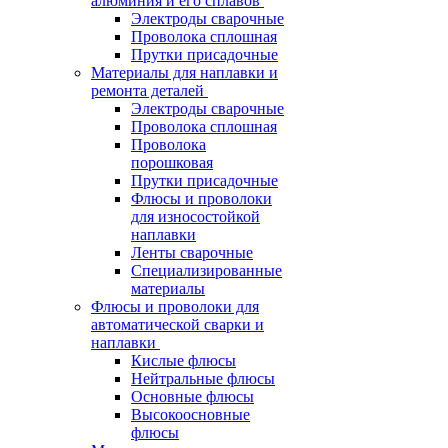
алюминия и его сплавов
Электроды сварочные
Проволока сплошная
Прутки присадочные
Материалы для наплавки и
ремонта деталей
Электроды сварочные
Проволока сплошная
Проволока
порошковая
Прутки присадочные
Флюсы и проволоки
для износостойкой
наплавки
Ленты сварочные
Специализированные
материалы
Флюсы и проволоки для
автоматической сварки и
наплавки
Кислые флюсы
Нейтральные флюсы
Основные флюсы
Высокоосновные
флюсы