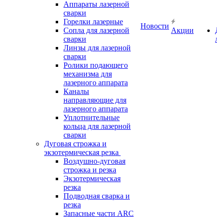
Аппараты лазерной
сварки
Горелки лазерные
Новости
Сопла для лазерной
Акции
сварки
Линзы для лазерной
сварки
Ролики подающего
механизма для
лазерного аппарата
Каналы
направляющие для
лазерного аппарата
Уплотнительные
кольца для лазерной
сварки
Дуговая строжка и
экзотермическая резка
Воздушно-дуговая
строжка и резка
Экзотермическая
резка
Подводная сварка и
резка
Запасные части ARC