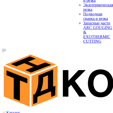
и резка
Экзотермическая
резка
Подводная
сварка и резка
Запасные части
ARC GOUGING
&
EXOTHERMIC
CUTTING
Каталог