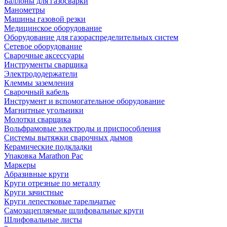
Баллоны для газосварки
Манометры
Машины газовой резки
Медицинское оборудование
Оборудование для газораспределительных систем
Сетевое оборудование
Сварочные аксессуары
Инструменты сварщика
Электрододержатели
Клеммы заземления
Сварочный кабель
Инструмент и вспомогательное оборудование
Магнитные угольники
Молотки сварщика
Вольфрамовые электроды и приспособления
Системы вытяжки сварочных дымов
Керамические подкладки
Упаковка Marathon Pac
Маркеры
Абразивные круги
Круги отрезные по металлу
Круги зачистные
Круги лепестковые тарельчатые
Самозацепляемые шлифовальные круги
Шлифовальные листы