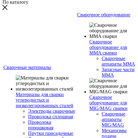
По каталогу
Сварочное оборудование
Сварочное
оборудование для
MMA сварки
Сварочные
аппараты MMA
Сварочные материалы
Запасные части
MMA
Материалы для сварки
Сварочное
углеродистых и
оборудование для
низколегированных сталей
MIG/MAG сварки
Электроды сварочные
Сварочные
Проволока сплошная
аппараты
Проволока
MIG/MAG
порошковая
Механизмы
Прутки присадочные
подачи