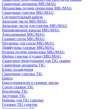
Сварочные аппараты MIG/MAG
Механизмы подачи проволоки MIG/MAG
Сварочные горелки MIG/MAG
Соединительный кабель
Запасные части MIG/MAG
Запасные части для горелок MIG/MAG
Направляющие каналы MIG/MAG
Токосъемники MIG/MAG
Газовые сопла MIG/MAG
Пружины для сопла MIG/MAG
Диффузоры газовые MIG/MAG
Ролики подачи проволоки MIG/MAG
Шейки горелок (гусаки) MIG/MAG
Сварочное оборудование для TIG сварки
Сварочные аппараты TIG
Блоки охлаждения
Сварочные горелки TIG
Цанги
Цангодержатели и газовые линзы
Сопло газовое TIG
Изоляторы TIG
Заглушки TIG
Наборы для TIG горелки
Головки TIG горелок
Запасные части TIG