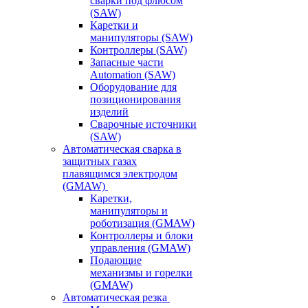
сварки под флюсом
(SAW)
Каретки и
манипуляторы (SAW)
Контроллеры (SAW)
Запасные части
Automation (SAW)
Оборудование для
позиционирования
изделий
Сварочные источники
(SAW)
Автоматическая сварка в
защитных газах
плавящимся электродом
(GMAW)
Каретки,
манипуляторы и
роботизация (GMAW)
Контроллеры и блоки
управления (GMAW)
Подающие
механизмы и горелки
(GMAW)
Автоматическая резка