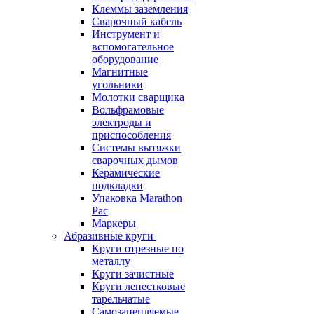
Клеммы заземления
Сварочный кабель
Инструмент и
вспомогательное
оборудование
Магнитные
угольники
Молотки сварщика
Вольфрамовые
электроды и
приспособления
Системы вытяжки
сварочных дымов
Керамические
подкладки
Упаковка Marathon
Pac
Маркеры
Абразивные круги
Круги отрезные по
металлу
Круги зачистные
Круги лепестковые
тарельчатые
Самозацепляемые