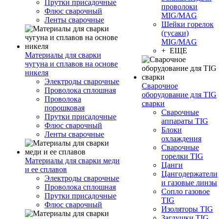
Прутки присадочные
проволоки
Флюс сварочный
MIG/MAG
Ленты сварочные
Шейки горелок
(гусаки)
MIG/MAG
+ ЕЩЕ
Материалы для сварки
чугуна и сплавов на основе
никеля
Электроды сварочные
Сварочное
Проволока сплошная
оборудование для TIG
Проволока
сварки
порошковая
Сварочные
Прутки присадочные
аппараты TIG
Флюс сварочный
Блоки
Ленты сварочные
охлаждения
Сварочные
горелки TIG
Материалы для сварки меди
Цанги
и ее сплавов
Цангодержатели
Электроды сварочные
и газовые линзы
Проволока сплошная
Сопло газовое
Прутки присадочные
TIG
Флюс сварочный
Изоляторы TIG
Заглушки TIG