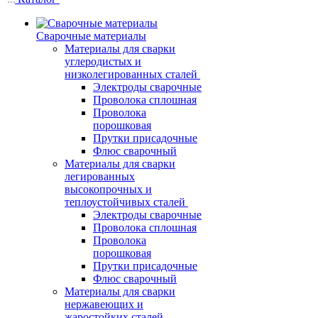
Сварочные материалы
Материалы для сварки
углеродистых и
низколегированных сталей
Электроды сварочные
Проволока сплошная
Проволока
порошковая
Прутки присадочные
Флюс сварочный
Материалы для сварки
легированных
высокопрочных и
теплоустойчивых сталей
Электроды сварочные
Проволока сплошная
Проволока
порошковая
Прутки присадочные
Флюс сварочный
Материалы для сварки
нержавеющих и
жаростойких сталей