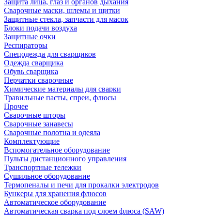
Защита лица, глаз и органов дыхания
Сварочные маски, шлемы и щитки
Защитные стекла, запчасти для масок
Блоки подачи воздуха
Защитные очки
Респираторы
Спецодежда для сварщиков
Одежда сварщика
Обувь сварщика
Перчатки сварочные
Химические материалы для сварки
Травильные пасты, спреи, флюсы
Прочее
Сварочные шторы
Сварочные занавесы
Сварочные полотна и одеяла
Комплектующие
Вспомогательное оборудование
Пульты дистанционного управления
Транспортные тележки
Сушильное оборудование
Термопеналы и печи для прокалки электродов
Бункеры для хранения флюсов
Автоматическое оборудование
Автоматическая сварка под слоем флюса (SAW)