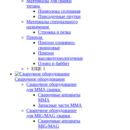
Материалы для сварки
титана
Проволока сплошная
Присадочные прутки
Материалы специального
назначения
Строжка и резка
Припои
Припои оловянно-
свинцовые
Припои
высокотехнологичные
Олово и баббит
+ ЕЩЕ 1
Сварочное оборудование
Сварочное оборудование
для MMA сварки
Сварочные аппараты
MMA
Запасные части MMA
Сварочное оборудование
для MIG/MAG сварки
Сварочные аппараты
MIG/MAG