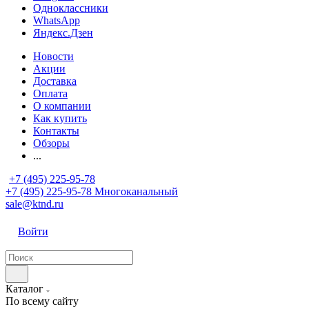
Одноклассники
WhatsApp
Яндекс.Дзен
Новости
Акции
Доставка
Оплата
О компании
Как купить
Контакты
Обзоры
...
+7 (495) 225-95-78
+7 (495) 225-95-78
Многоканальный
sale@ktnd.ru
Войти
Каталог
По всему сайту