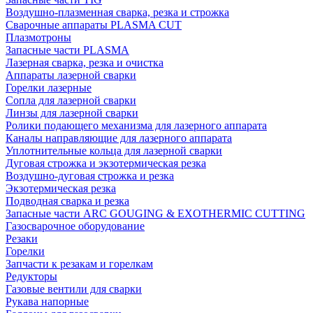
Воздушно-плазменная сварка, резка и строжка
Сварочные аппараты PLASMA CUT
Плазмотроны
Запасные части PLASMA
Лазерная сварка, резка и очистка
Аппараты лазерной сварки
Горелки лазерные
Сопла для лазерной сварки
Линзы для лазерной сварки
Ролики подающего механизма для лазерного аппарата
Каналы направляющие для лазерного аппарата
Уплотнительные кольца для лазерной сварки
Дуговая строжка и экзотермическая резка
Воздушно-дуговая строжка и резка
Экзотермическая резка
Подводная сварка и резка
Запасные части ARC GOUGING & EXOTHERMIC CUTTING
Газосварочное оборудование
Резаки
Горелки
Запчасти к резакам и горелкам
Редукторы
Газовые вентили для сварки
Рукава напорные