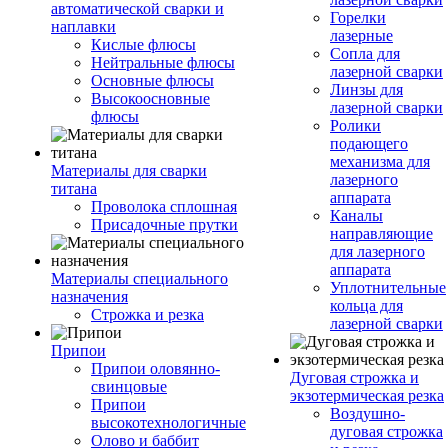
автоматической сварки и
Горелки
наплавки
лазерные
Кислые флюсы
Сопла для
Нейтральные флюсы
лазерной сварки
Основные флюсы
Линзы для
Высокоосновные
лазерной сварки
флюсы
Ролики
подающего
механизма для
Материалы для сварки
лазерного
титана
аппарата
Проволока сплошная
Каналы
Присадочные прутки
направляющие
для лазерного
аппарата
Материалы специального
Уплотнительные
назначения
кольца для
Строжка и резка
лазерной сварки
Припои
Припои оловянно-
Дуговая строжка и
свинцовые
экзотермическая резка
Припои
Воздушно-
высокотехнологичные
дуговая строжка
Олово и баббит