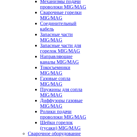
Механизмы подачи
проволоки MIG/MAG
Сварочные горелки
MIG/MAG
Соединительный
кабель
Запасные части
MIG/MAG
Запасные части для
горелок MIG/MAG
Направляющие
каналы MIG/MAG
Токосъемники
MIG/MAG
Газовые сопла
MIG/MAG
Пружины для сопла
MIG/MAG
Диффузоры газовые
MIG/MAG
Ролики подачи
проволоки MIG/MAG
Шейки горелок
(гусаки) MIG/MAG
Сварочное оборудование