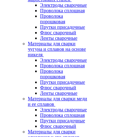
Электроды сварочные
Проволока сплошная
Проволока
порошковая
Прутки присадочные
Флюс сварочный
Ленты сварочные
Материалы для сварки
чугуна и сплавов на основе
никеля
Электроды сварочные
Проволока сплошная
Проволока
порошковая
Прутки присадочные
Флюс сварочный
Ленты сварочные
Материалы для сварки меди
и ее сплавов
Электроды сварочные
Проволока сплошная
Прутки присадочные
Флюс сварочный
Материалы для сварки