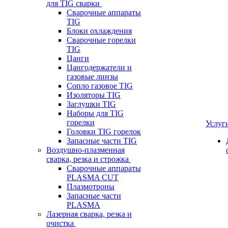
для TIG сварки
Сварочные аппараты
TIG
Блоки охлаждения
Сварочные горелки
TIG
Цанги
Цангодержатели и
газовые линзы
Сопло газовое TIG
Изоляторы TIG
Заглушки TIG
Наборы для TIG
горелки
Услуг
Головки TIG горелок
Запасные части TIG
Воздушно-плазменная
сварка, резка и строжка
Сварочные аппараты
PLASMA CUT
Плазмотроны
Запасные части
PLASMA
Лазерная сварка, резка и
очистка