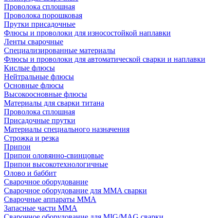
Проволока сплошная
Проволока порошковая
Прутки присадочные
Флюсы и проволоки для износостойкой наплавки
Ленты сварочные
Специализированные материалы
Флюсы и проволоки для автоматической сварки и наплавки
Кислые флюсы
Нейтральные флюсы
Основные флюсы
Высокоосновные флюсы
Материалы для сварки титана
Проволока сплошная
Присадочные прутки
Материалы специального назначения
Строжка и резка
Припои
Припои оловянно-свинцовые
Припои высокотехнологичные
Олово и баббит
Сварочное оборудование
Сварочное оборудование для MMA сварки
Сварочные аппараты MMA
Запасные части MMA
Сварочное оборудование для MIG/MAG сварки