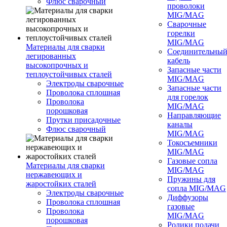
Флюс сварочный
проволоки
MIG/MAG
Сварочные
горелки
MIG/MAG
Материалы для сварки
Соединительны
легированных
кабель
высокопрочных и
Запасные части
теплоустойчивых сталей
MIG/MAG
Электроды сварочные
Запасные части
Проволока сплошная
для горелок
Проволока
MIG/MAG
порошковая
Направляющие
Прутки присадочные
каналы
Флюс сварочный
MIG/MAG
Токосъемники
MIG/MAG
Газовые сопла
Материалы для сварки
MIG/MAG
нержавеющих и
Пружины для
жаростойких сталей
сопла MIG/MAG
Электроды сварочные
Диффузоры
Проволока сплошная
газовые
Проволока
MIG/MAG
порошковая
Ролики подачи