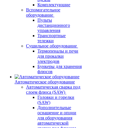
Комплектующие
Вспомогательное
оборудование
Пульты
дистанционного
управления
Транспортные
тележки
Сушильное оборудование
Термопеналы и печи
для прокалки
электродов
Бункеры для хранения
флюсов
Автоматическое оборудование
Автоматическая сварка под
слоем флюса (SAW)
Головки и горелки
(SAW)
Дополнительные
оснащение и опции
для оборудования
автоматической