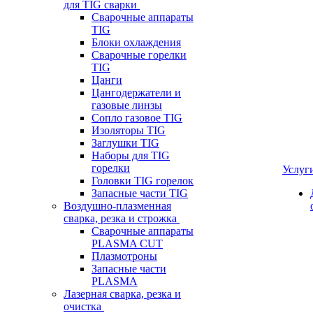
для TIG сварки
Сварочные аппараты
TIG
Блоки охлаждения
Сварочные горелки
TIG
Цанги
Цангодержатели и
газовые линзы
Сопло газовое TIG
Изоляторы TIG
Заглушки TIG
Наборы для TIG
горелки
Услуг
Головки TIG горелок
Запасные части TIG
Воздушно-плазменная
сварка, резка и строжка
Сварочные аппараты
PLASMA CUT
Плазмотроны
Запасные части
PLASMA
Лазерная сварка, резка и
очистка