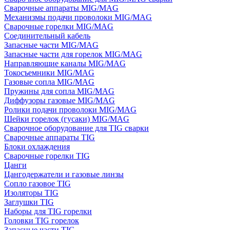
Сварочные аппараты MIG/MAG
Механизмы подачи проволоки MIG/MAG
Сварочные горелки MIG/MAG
Соединительный кабель
Запасные части MIG/MAG
Запасные части для горелок MIG/MAG
Направляющие каналы MIG/MAG
Токосъемники MIG/MAG
Газовые сопла MIG/MAG
Пружины для сопла MIG/MAG
Диффузоры газовые MIG/MAG
Ролики подачи проволоки MIG/MAG
Шейки горелок (гусаки) MIG/MAG
Сварочное оборудование для TIG сварки
Сварочные аппараты TIG
Блоки охлаждения
Сварочные горелки TIG
Цанги
Цангодержатели и газовые линзы
Сопло газовое TIG
Изоляторы TIG
Заглушки TIG
Наборы для TIG горелки
Головки TIG горелок
Запасные части TIG