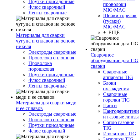
Прутки присадочные
проволоки
Флюс сварочный
MIG/MAG
Ленты сварочные
Шейки горелок
(гусаки)
MIG/MAG
+ ЕЩЕ
Материалы для сварки
чугуна и сплавов на основе
никеля
Электроды сварочные
Сварочное
Проволока сплошная
оборудование для TIG
Проволока
сварки
порошковая
Сварочные
Прутки присадочные
аппараты TIG
Флюс сварочный
Блоки
Ленты сварочные
охлаждения
Сварочные
горелки TIG
Материалы для сварки меди
Цанги
и ее сплавов
Цангодержатели
Электроды сварочные
и газовые линзы
Проволока сплошная
Сопло газовое
Прутки присадочные
TIG
Флюс сварочный
Изоляторы TIG
Заглушки TIG