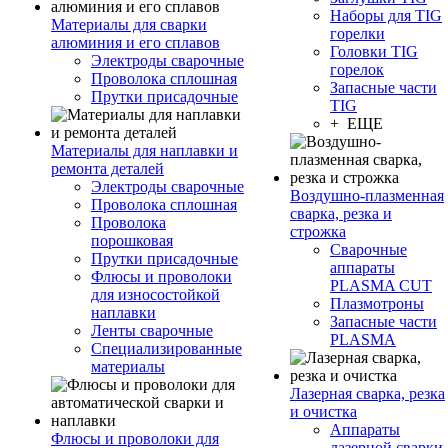
Наборы для TIG
Материалы для сварки
горелки
алюминия и его сплавов
Головки TIG
Электроды сварочные
горелок
Проволока сплошная
Запасные части
Прутки присадочные
TIG
+ ЕЩЕ
Материалы для наплавки и
ремонта деталей
Электроды сварочные
Воздушно-плазменная
Проволока сплошная
сварка, резка и
Проволока
строжка
порошковая
Сварочные
Прутки присадочные
аппараты
Флюсы и проволоки
PLASMA CUT
для износостойкой
Плазмотроны
наплавки
Запасные части
Ленты сварочные
PLASMA
Специализированные
материалы
Лазерная сварка, резка
и очистка
Аппараты
Флюсы и проволоки для
лазерной сварки