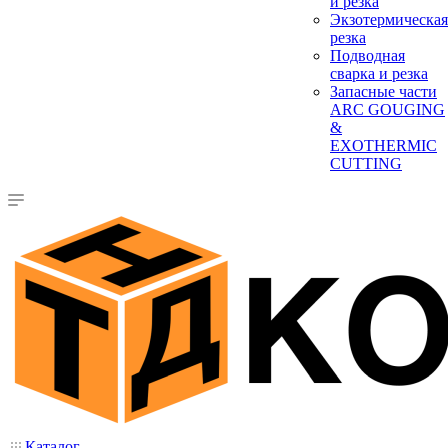
и резка
Экзотермическая
резка
Подводная
сварка и резка
Запасные части
ARC GOUGING
&
EXOTHERMIC
CUTTING
Каталог