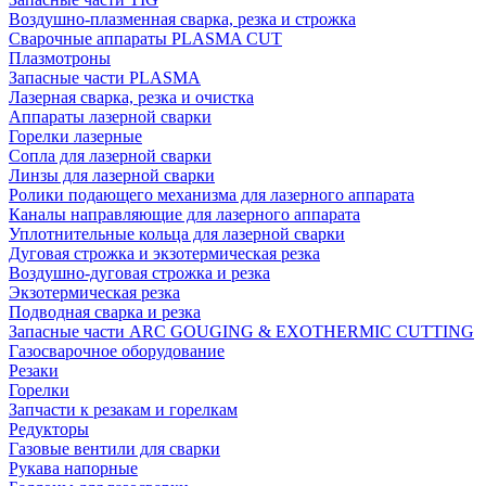
Воздушно-плазменная сварка, резка и строжка
Сварочные аппараты PLASMA CUT
Плазмотроны
Запасные части PLASMA
Лазерная сварка, резка и очистка
Аппараты лазерной сварки
Горелки лазерные
Сопла для лазерной сварки
Линзы для лазерной сварки
Ролики подающего механизма для лазерного аппарата
Каналы направляющие для лазерного аппарата
Уплотнительные кольца для лазерной сварки
Дуговая строжка и экзотермическая резка
Воздушно-дуговая строжка и резка
Экзотермическая резка
Подводная сварка и резка
Запасные части ARC GOUGING & EXOTHERMIC CUTTING
Газосварочное оборудование
Резаки
Горелки
Запчасти к резакам и горелкам
Редукторы
Газовые вентили для сварки
Рукава напорные