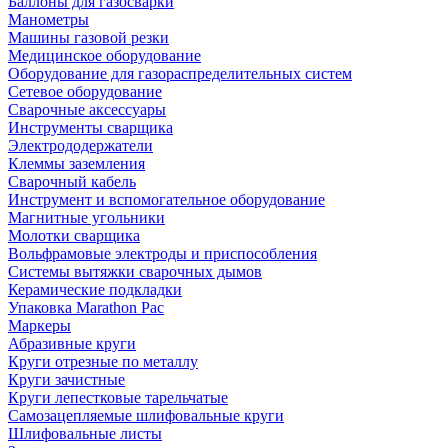
Баллоны для газосварки
Манометры
Машины газовой резки
Медицинское оборудование
Оборудование для газораспределительных систем
Сетевое оборудование
Сварочные аксессуары
Инструменты сварщика
Электрододержатели
Клеммы заземления
Сварочный кабель
Инструмент и вспомогательное оборудование
Магнитные угольники
Молотки сварщика
Вольфрамовые электроды и приспособления
Системы вытяжки сварочных дымов
Керамические подкладки
Упаковка Marathon Pac
Маркеры
Абразивные круги
Круги отрезные по металлу
Круги зачистные
Круги лепестковые тарельчатые
Самозацепляемые шлифовальные круги
Шлифовальные листы