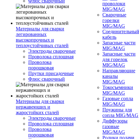
Флюс сварочный
проволоки
MIG/MAG
Сварочные
горелки
MIG/MAG
Материалы для сварки
Соединительны
легированных
кабель
высокопрочных и
Запасные части
теплоустойчивых сталей
MIG/MAG
Электроды сварочные
Запасные части
Проволока сплошная
для горелок
Проволока
MIG/MAG
порошковая
Направляющие
Прутки присадочные
каналы
Флюс сварочный
MIG/MAG
Токосъемники
MIG/MAG
Газовые сопла
Материалы для сварки
MIG/MAG
нержавеющих и
Пружины для
жаростойких сталей
сопла MIG/MAG
Электроды сварочные
Диффузоры
Проволока сплошная
газовые
Проволока
MIG/MAG
порошковая
Ролики подачи