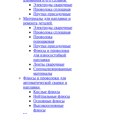
алюминия и его сплавов
Электроды сварочные
Проволока сплошная
Прутки присадочные
Материалы для наплавки и
ремонта деталей
Электроды сварочные
Проволока сплошная
Проволока
порошковая
Прутки присадочные
Флюсы и проволоки
для износостойкой
наплавки
Ленты сварочные
Специализированные
материалы
Флюсы и проволоки для
автоматической сварки и
наплавки
Кислые флюсы
Нейтральные флюсы
Основные флюсы
Высокоосновные
флюсы