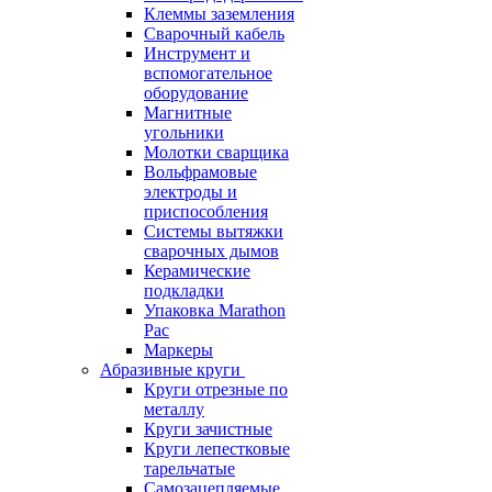
Клеммы заземления
Сварочный кабель
Инструмент и
вспомогательное
оборудование
Магнитные
угольники
Молотки сварщика
Вольфрамовые
электроды и
приспособления
Системы вытяжки
сварочных дымов
Керамические
подкладки
Упаковка Marathon
Pac
Маркеры
Абразивные круги
Круги отрезные по
металлу
Круги зачистные
Круги лепестковые
тарельчатые
Самозацепляемые