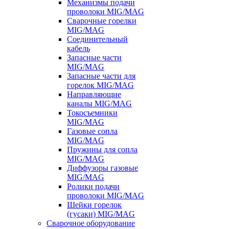
Механизмы подачи
проволоки MIG/MAG
Сварочные горелки
MIG/MAG
Соединительный
кабель
Запасные части
MIG/MAG
Запасные части для
горелок MIG/MAG
Направляющие
каналы MIG/MAG
Токосъемники
MIG/MAG
Газовые сопла
MIG/MAG
Пружины для сопла
MIG/MAG
Диффузоры газовые
MIG/MAG
Ролики подачи
проволоки MIG/MAG
Шейки горелок
(гусаки) MIG/MAG
Сварочное оборудование