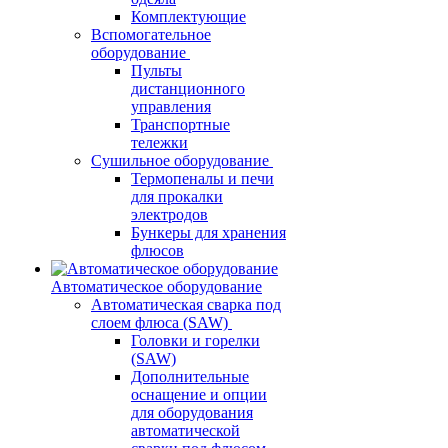
Комплектующие
Вспомогательное
оборудование
Пульты
дистанционного
управления
Транспортные
тележки
Сушильное оборудование
Термопеналы и печи
для прокалки
электродов
Бункеры для хранения
флюсов
Автоматическое оборудование
Автоматическая сварка под
слоем флюса (SAW)
Головки и горелки
(SAW)
Дополнительные
оснащение и опции
для оборудования
автоматической