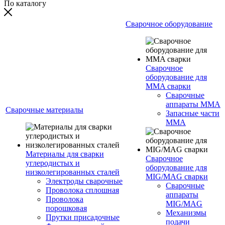
По каталогу
Сварочное оборудование
Сварочное
оборудование для
MMA сварки
Сварочные
аппараты MMA
Сварочные материалы
Запасные части
MMA
Материалы для сварки
Сварочное
углеродистых и
оборудование для
низколегированных сталей
MIG/MAG сварки
Электроды сварочные
Сварочные
Проволока сплошная
аппараты
Проволока
MIG/MAG
порошковая
Механизмы
Прутки присадочные
подачи