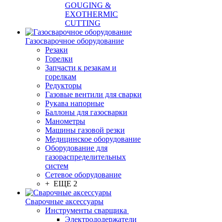
GOUGING &
EXOTHERMIC
CUTTING
Газосварочное оборудование
Резаки
Горелки
Запчасти к резакам и
горелкам
Редукторы
Газовые вентили для сварки
Рукава напорные
Баллоны для газосварки
Манометры
Машины газовой резки
Медицинское оборудование
Оборудование для
газораспределительных
систем
Сетевое оборудование
+ ЕЩЕ 2
Сварочные аксессуары
Инструменты сварщика
Электрододержатели