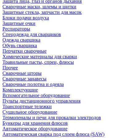
Защита лица, глаз и органов дыхания
Сварочные маски, шлемы и щитки
Защитные стекла, запчасти для масок
Блоки подачи воздуха
Защитные очки
Респираторы
Спецодежда для сварщиков
Одежда сварщика
Обувь сварщика
Перчатки сварочные
Химические материалы для сварки
Травильные пасты, спреи, флюсы
Прочее
Сварочные шторы
Сварочные занавесы
Сварочные полотна и одеяла
Комплектующие
Вспомогательное оборудование
Пульты дистанционного управления
Транспортные тележки
Сушильное оборудование
Термопеналы и печи для прокалки электродов
Бункеры для хранения флюсов
Автоматическое оборудование
Автоматическая сварка под слоем флюса (SAW)