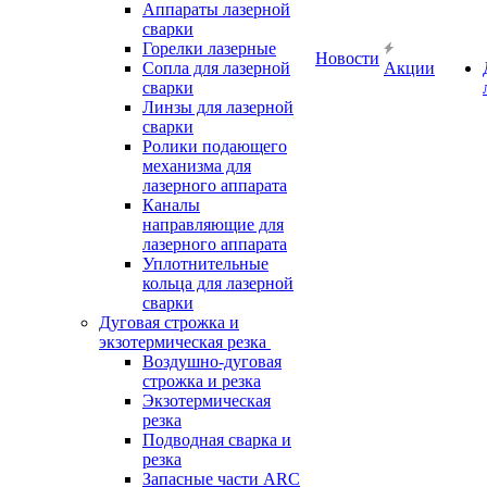
Аппараты лазерной
сварки
Горелки лазерные
Новости
Сопла для лазерной
Акции
сварки
Линзы для лазерной
сварки
Ролики подающего
механизма для
лазерного аппарата
Каналы
направляющие для
лазерного аппарата
Уплотнительные
кольца для лазерной
сварки
Дуговая строжка и
экзотермическая резка
Воздушно-дуговая
строжка и резка
Экзотермическая
резка
Подводная сварка и
резка
Запасные части ARC