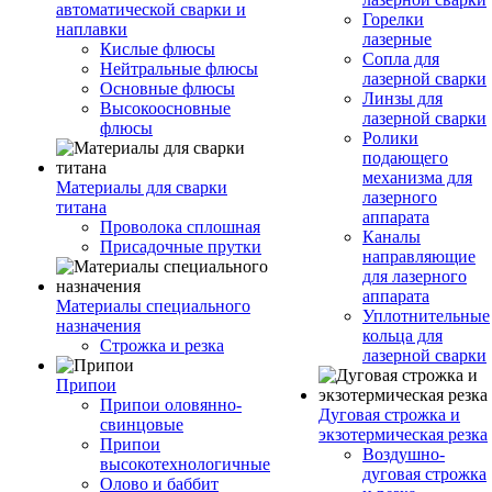
автоматической сварки и
Горелки
наплавки
лазерные
Кислые флюсы
Сопла для
Нейтральные флюсы
лазерной сварки
Основные флюсы
Линзы для
Высокоосновные
лазерной сварки
флюсы
Ролики
подающего
механизма для
Материалы для сварки
лазерного
титана
аппарата
Проволока сплошная
Каналы
Присадочные прутки
направляющие
для лазерного
аппарата
Материалы специального
Уплотнительные
назначения
кольца для
Строжка и резка
лазерной сварки
Припои
Припои оловянно-
Дуговая строжка и
свинцовые
экзотермическая резка
Припои
Воздушно-
высокотехнологичные
дуговая строжка
Олово и баббит