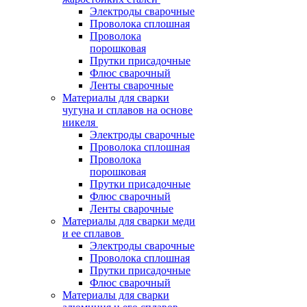
Электроды сварочные
Проволока сплошная
Проволока
порошковая
Прутки присадочные
Флюс сварочный
Ленты сварочные
Материалы для сварки
чугуна и сплавов на основе
никеля
Электроды сварочные
Проволока сплошная
Проволока
порошковая
Прутки присадочные
Флюс сварочный
Ленты сварочные
Материалы для сварки меди
и ее сплавов
Электроды сварочные
Проволока сплошная
Прутки присадочные
Флюс сварочный
Материалы для сварки