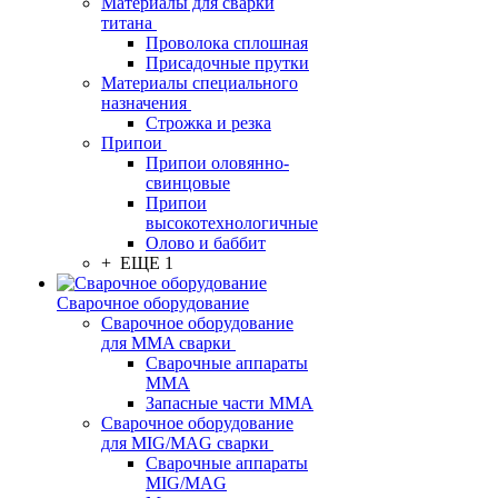
Материалы для сварки
титана
Проволока сплошная
Присадочные прутки
Материалы специального
назначения
Строжка и резка
Припои
Припои оловянно-
свинцовые
Припои
высокотехнологичные
Олово и баббит
+ ЕЩЕ 1
Сварочное оборудование
Сварочное оборудование
для MMA сварки
Сварочные аппараты
MMA
Запасные части MMA
Сварочное оборудование
для MIG/MAG сварки
Сварочные аппараты
MIG/MAG