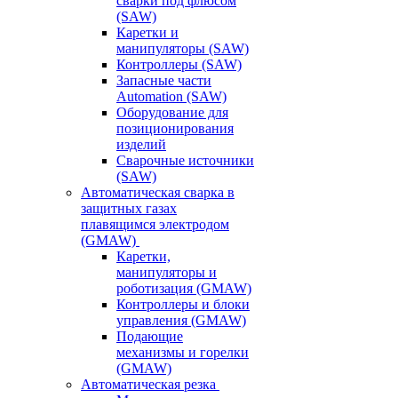
сварки под флюсом
(SAW)
Каретки и
манипуляторы (SAW)
Контроллеры (SAW)
Запасные части
Automation (SAW)
Оборудование для
позиционирования
изделий
Сварочные источники
(SAW)
Автоматическая сварка в
защитных газах
плавящимся электродом
(GMAW)
Каретки,
манипуляторы и
роботизация (GMAW)
Контроллеры и блоки
управления (GMAW)
Подающие
механизмы и горелки
(GMAW)
Автоматическая резка