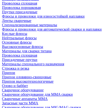
Проволока сплошная
Проволока порошковая
Прутки присадочные
Флюсы и проволоки для износостойкой наплавки
Ленты сварочные
Специализированные материалы
Флюсы и проволоки для автоматической сварки и наплавки
Кислые флюсы
Нейтральные флюсы
Основные флюсы
Высокоосновные флюсы
Материалы для сварки титана
Проволока сплошная
Присадочные прутки
Материалы специального назначения
Строжка и резка
Припои
Припои оловянно-свинцовые
Припои высокотехнологичные
Олово и баббит
Сварочное оборудование
Сварочное оборудование для MMA сварки
Сварочные аппараты MMA
Запасные части MMA
Сварочное оборудование для MIG/MAG сварки