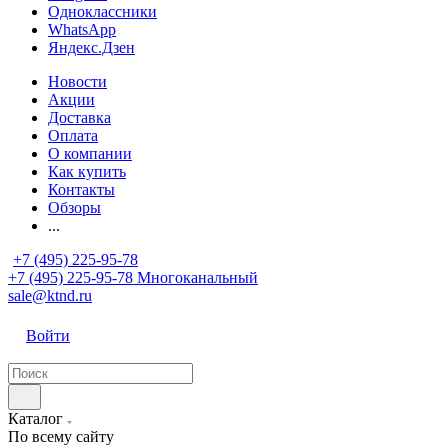
Одноклассники
WhatsApp
Яндекс.Дзен
Новости
Акции
Доставка
Оплата
О компании
Как купить
Контакты
Обзоры
...
+7 (495) 225-95-78
+7 (495) 225-95-78
Многоканальный
sale@ktnd.ru
Войти
Каталог
По всему сайту