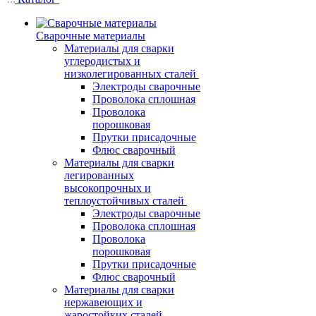
Сварочные материалы
Материалы для сварки
углеродистых и
низколегированных сталей
Электроды сварочные
Проволока сплошная
Проволока
порошковая
Прутки присадочные
Флюс сварочный
Материалы для сварки
легированных
высокопрочных и
теплоустойчивых сталей
Электроды сварочные
Проволока сплошная
Проволока
порошковая
Прутки присадочные
Флюс сварочный
Материалы для сварки
нержавеющих и
жаростойких сталей