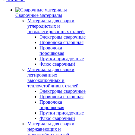
Сварочные материалы
Материалы для сварки
углеродистых и
низколегированных сталей
Электроды сварочные
Проволока сплошная
Проволока
порошковая
Прутки присадочные
Флюс сварочный
Материалы для сварки
легированных
высокопрочных и
теплоустойчивых сталей
Электроды сварочные
Проволока сплошная
Проволока
порошковая
Прутки присадочные
Флюс сварочный
Материалы для сварки
нержавеющих и
жаростойких сталей