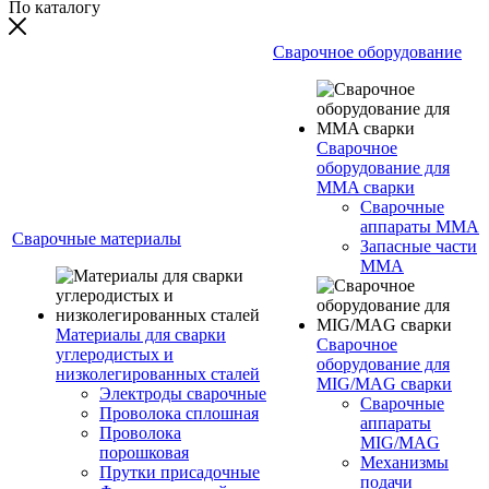
По каталогу
Сварочное оборудование
Сварочное
оборудование для
MMA сварки
Сварочные
аппараты MMA
Сварочные материалы
Запасные части
MMA
Материалы для сварки
Сварочное
углеродистых и
оборудование для
низколегированных сталей
MIG/MAG сварки
Электроды сварочные
Сварочные
Проволока сплошная
аппараты
Проволока
MIG/MAG
порошковая
Механизмы
Прутки присадочные
подачи