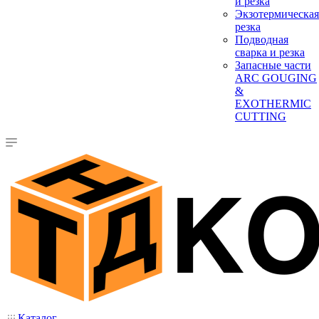
и резка
Экзотермическая
резка
Подводная
сварка и резка
Запасные части
ARC GOUGING
&
EXOTHERMIC
CUTTING
Каталог