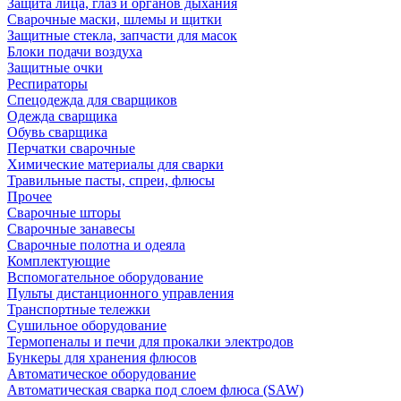
Защита лица, глаз и органов дыхания
Сварочные маски, шлемы и щитки
Защитные стекла, запчасти для масок
Блоки подачи воздуха
Защитные очки
Респираторы
Спецодежда для сварщиков
Одежда сварщика
Обувь сварщика
Перчатки сварочные
Химические материалы для сварки
Травильные пасты, спреи, флюсы
Прочее
Сварочные шторы
Сварочные занавесы
Сварочные полотна и одеяла
Комплектующие
Вспомогательное оборудование
Пульты дистанционного управления
Транспортные тележки
Сушильное оборудование
Термопеналы и печи для прокалки электродов
Бункеры для хранения флюсов
Автоматическое оборудование
Автоматическая сварка под слоем флюса (SAW)