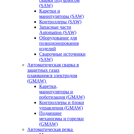
сварки под флюсом
(SAW)
Каретки и
манипуляторы (SAW)
Контроллеры (SAW)
Запасные части
Automation (SAW)
Оборудование для
позиционирования
изделий
Сварочные источники
(SAW)
Автоматическая сварка в
защитных газах
плавящимся электродом
(GMAW)
Каретки,
манипуляторы и
роботизация (GMAW)
Контроллеры и блоки
управления (GMAW)
Подающие
механизмы и горелки
(GMAW)
Автоматическая резка