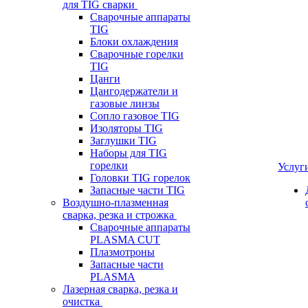
для TIG сварки
Сварочные аппараты
TIG
Блоки охлаждения
Сварочные горелки
TIG
Цанги
Цангодержатели и
газовые линзы
Сопло газовое TIG
Изоляторы TIG
Заглушки TIG
Наборы для TIG
горелки
Услуг
Головки TIG горелок
Запасные части TIG
Воздушно-плазменная
сварка, резка и строжка
Сварочные аппараты
PLASMA CUT
Плазмотроны
Запасные части
PLASMA
Лазерная сварка, резка и
очистка