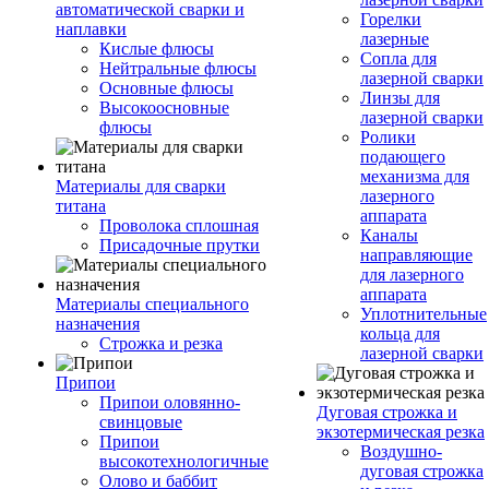
автоматической сварки и
Горелки
наплавки
лазерные
Кислые флюсы
Сопла для
Нейтральные флюсы
лазерной сварки
Основные флюсы
Линзы для
Высокоосновные
лазерной сварки
флюсы
Ролики
подающего
механизма для
Материалы для сварки
лазерного
титана
аппарата
Проволока сплошная
Каналы
Присадочные прутки
направляющие
для лазерного
аппарата
Материалы специального
Уплотнительные
назначения
кольца для
Строжка и резка
лазерной сварки
Припои
Припои оловянно-
Дуговая строжка и
свинцовые
экзотермическая резка
Припои
Воздушно-
высокотехнологичные
дуговая строжка
Олово и баббит