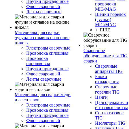
Прутки присадочные
проволоки
Флюс сварочный
MIG/MAG
Ленты сварочные
Шейки горелок
(гусаки)
MIG/MAG
+ ЕЩЕ
Материалы для сварки
чугуна и сплавов на основе
никеля
Электроды сварочные
Сварочное
Проволока сплошная
оборудование для TIG
Проволока
сварки
порошковая
Сварочные
Прутки присадочные
аппараты TIG
Флюс сварочный
Блоки
Ленты сварочные
охлаждения
Сварочные
горелки TIG
Материалы для сварки меди
Цанги
и ее сплавов
Цангодержатели
Электроды сварочные
и газовые линзы
Проволока сплошная
Сопло газовое
Прутки присадочные
TIG
Флюс сварочный
Изоляторы TIG
Заглушки TIG