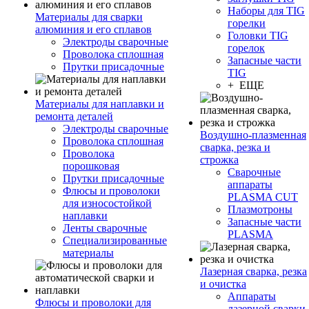
Наборы для TIG
Материалы для сварки
горелки
алюминия и его сплавов
Головки TIG
Электроды сварочные
горелок
Проволока сплошная
Запасные части
Прутки присадочные
TIG
+ ЕЩЕ
Материалы для наплавки и
ремонта деталей
Электроды сварочные
Воздушно-плазменная
Проволока сплошная
сварка, резка и
Проволока
строжка
порошковая
Сварочные
Прутки присадочные
аппараты
Флюсы и проволоки
PLASMA CUT
для износостойкой
Плазмотроны
наплавки
Запасные части
Ленты сварочные
PLASMA
Специализированные
материалы
Лазерная сварка, резка
и очистка
Аппараты
Флюсы и проволоки для
лазерной сварки