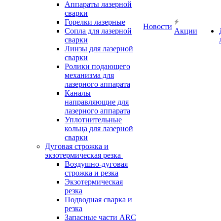
Аппараты лазерной
сварки
Горелки лазерные
Новости
Сопла для лазерной
Акции
сварки
Линзы для лазерной
сварки
Ролики подающего
механизма для
лазерного аппарата
Каналы
направляющие для
лазерного аппарата
Уплотнительные
кольца для лазерной
сварки
Дуговая строжка и
экзотермическая резка
Воздушно-дуговая
строжка и резка
Экзотермическая
резка
Подводная сварка и
резка
Запасные части ARC