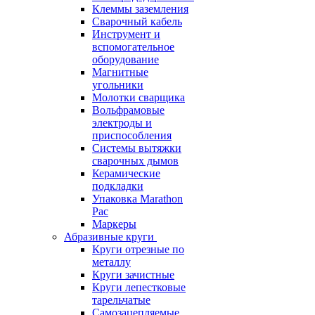
Клеммы заземления
Сварочный кабель
Инструмент и
вспомогательное
оборудование
Магнитные
угольники
Молотки сварщика
Вольфрамовые
электроды и
приспособления
Системы вытяжки
сварочных дымов
Керамические
подкладки
Упаковка Marathon
Pac
Маркеры
Абразивные круги
Круги отрезные по
металлу
Круги зачистные
Круги лепестковые
тарельчатые
Самозацепляемые