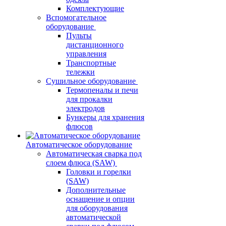
Комплектующие
Вспомогательное
оборудование
Пульты
дистанционного
управления
Транспортные
тележки
Сушильное оборудование
Термопеналы и печи
для прокалки
электродов
Бункеры для хранения
флюсов
Автоматическое оборудование
Автоматическая сварка под
слоем флюса (SAW)
Головки и горелки
(SAW)
Дополнительные
оснащение и опции
для оборудования
автоматической