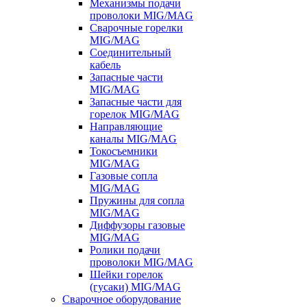
Механизмы подачи
проволоки MIG/MAG
Сварочные горелки
MIG/MAG
Соединительный
кабель
Запасные части
MIG/MAG
Запасные части для
горелок MIG/MAG
Направляющие
каналы MIG/MAG
Токосъемники
MIG/MAG
Газовые сопла
MIG/MAG
Пружины для сопла
MIG/MAG
Диффузоры газовые
MIG/MAG
Ролики подачи
проволоки MIG/MAG
Шейки горелок
(гусаки) MIG/MAG
Сварочное оборудование