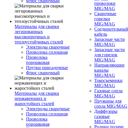
Флюс сварочный
проволоки
MIG/MAG
Сварочные
горелки
MIG/MAG
Материалы для сварки
Соединительны
легированных
кабель
высокопрочных и
Запасные части
теплоустойчивых сталей
MIG/MAG
Электроды сварочные
Запасные части
Проволока сплошная
для горелок
Проволока
MIG/MAG
порошковая
Направляющие
Прутки присадочные
каналы
Флюс сварочный
MIG/MAG
Токосъемники
MIG/MAG
Газовые сопла
Материалы для сварки
MIG/MAG
нержавеющих и
Пружины для
жаростойких сталей
сопла MIG/MAG
Электроды сварочные
Диффузоры
Проволока сплошная
газовые
Проволока
MIG/MAG
порошковая
Ролики подачи