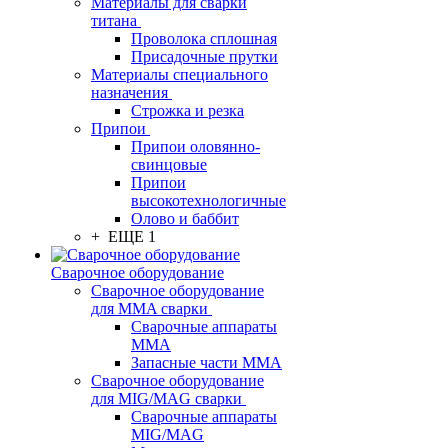
Материалы для сварки
титана
Проволока сплошная
Присадочные прутки
Материалы специального
назначения
Строжка и резка
Припои
Припои оловянно-
свинцовые
Припои
высокотехнологичные
Олово и баббит
+ ЕЩЕ 1
Сварочное оборудование
Сварочное оборудование
для MMA сварки
Сварочные аппараты
MMA
Запасные части MMA
Сварочное оборудование
для MIG/MAG сварки
Сварочные аппараты
MIG/MAG