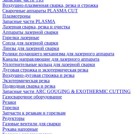
Воздушно-плазменная сварка, резка и строжка
Сварочные аппараты PLASMA CUT
Плазмотроны
Запасные части PLASMA
Лазерная сварка, резка и очистка
Аппараты лазерной сварки
Горелки лазерные
Сопла для лазерной сварки
Линзы для лазерной сварки
Ролики подающего механизма для лазерного аппарата
Каналы направляющие для лазерного аппарата
Уплотнительные кольца для лазерной сварки
Дуговая строжка и экзотермическая резка
Воздушно-дуговая строжка и резка
Экзотермическая резка
Подводная сварка и резка
Запасные части ARC GOUGING & EXOTHERMIC CUTTING
Газосварочное оборудование
Резаки
Горелки
Запчасти к резакам и горелкам
Редукторы
Газовые вентили для сварки
Рукава напорные