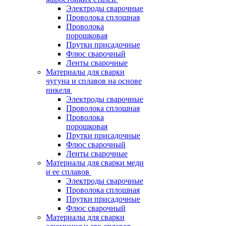
Электроды сварочные
Проволока сплошная
Проволока
порошковая
Прутки присадочные
Флюс сварочный
Ленты сварочные
Материалы для сварки
чугуна и сплавов на основе
никеля
Электроды сварочные
Проволока сплошная
Проволока
порошковая
Прутки присадочные
Флюс сварочный
Ленты сварочные
Материалы для сварки меди
и ее сплавов
Электроды сварочные
Проволока сплошная
Прутки присадочные
Флюс сварочный
Материалы для сварки