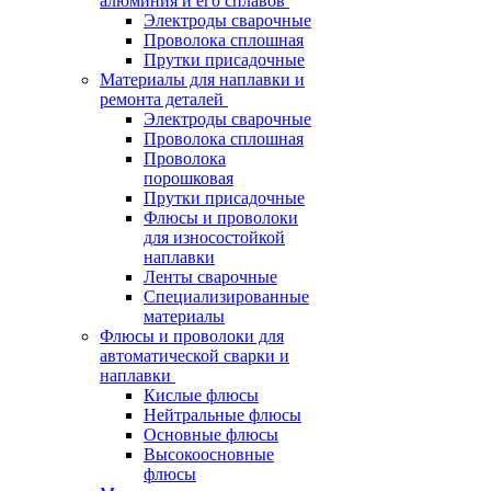
алюминия и его сплавов
Электроды сварочные
Проволока сплошная
Прутки присадочные
Материалы для наплавки и
ремонта деталей
Электроды сварочные
Проволока сплошная
Проволока
порошковая
Прутки присадочные
Флюсы и проволоки
для износостойкой
наплавки
Ленты сварочные
Специализированные
материалы
Флюсы и проволоки для
автоматической сварки и
наплавки
Кислые флюсы
Нейтральные флюсы
Основные флюсы
Высокоосновные
флюсы