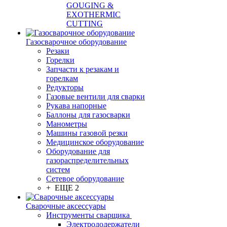
GOUGING &
EXOTHERMIC
CUTTING
Газосварочное оборудование
Резаки
Горелки
Запчасти к резакам и
горелкам
Редукторы
Газовые вентили для сварки
Рукава напорные
Баллоны для газосварки
Манометры
Машины газовой резки
Медицинское оборудование
Оборудование для
газораспределительных
систем
Сетевое оборудование
+ ЕЩЕ 2
Сварочные аксессуары
Инструменты сварщика
Электрододержатели