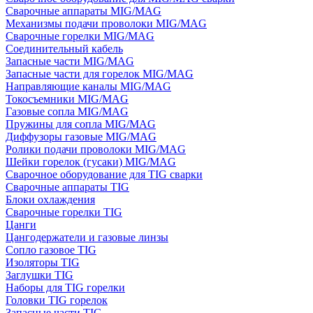
Сварочные аппараты MIG/MAG
Механизмы подачи проволоки MIG/MAG
Сварочные горелки MIG/MAG
Соединительный кабель
Запасные части MIG/MAG
Запасные части для горелок MIG/MAG
Направляющие каналы MIG/MAG
Токосъемники MIG/MAG
Газовые сопла MIG/MAG
Пружины для сопла MIG/MAG
Диффузоры газовые MIG/MAG
Ролики подачи проволоки MIG/MAG
Шейки горелок (гусаки) MIG/MAG
Сварочное оборудование для TIG сварки
Сварочные аппараты TIG
Блоки охлаждения
Сварочные горелки TIG
Цанги
Цангодержатели и газовые линзы
Сопло газовое TIG
Изоляторы TIG
Заглушки TIG
Наборы для TIG горелки
Головки TIG горелок
Запасные части TIG