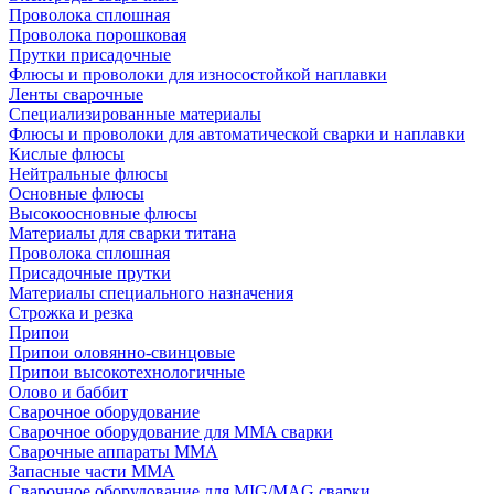
Проволока сплошная
Проволока порошковая
Прутки присадочные
Флюсы и проволоки для износостойкой наплавки
Ленты сварочные
Специализированные материалы
Флюсы и проволоки для автоматической сварки и наплавки
Кислые флюсы
Нейтральные флюсы
Основные флюсы
Высокоосновные флюсы
Материалы для сварки титана
Проволока сплошная
Присадочные прутки
Материалы специального назначения
Строжка и резка
Припои
Припои оловянно-свинцовые
Припои высокотехнологичные
Олово и баббит
Сварочное оборудование
Сварочное оборудование для MMA сварки
Сварочные аппараты MMA
Запасные части MMA
Сварочное оборудование для MIG/MAG сварки