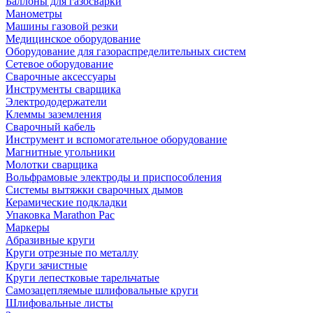
Баллоны для газосварки
Манометры
Машины газовой резки
Медицинское оборудование
Оборудование для газораспределительных систем
Сетевое оборудование
Сварочные аксессуары
Инструменты сварщика
Электрододержатели
Клеммы заземления
Сварочный кабель
Инструмент и вспомогательное оборудование
Магнитные угольники
Молотки сварщика
Вольфрамовые электроды и приспособления
Системы вытяжки сварочных дымов
Керамические подкладки
Упаковка Marathon Pac
Маркеры
Абразивные круги
Круги отрезные по металлу
Круги зачистные
Круги лепестковые тарельчатые
Самозацепляемые шлифовальные круги
Шлифовальные листы