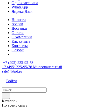
Одноклассники
WhatsApp
Яндекс.Дзен
Новости
Акции
Доставка
Оплата
О компании
Как купить
Контакты
Обзоры
...
+7 (495) 225-95-78
+7 (495) 225-95-78
Многоканальный
sale@ktnd.ru
Войти
Каталог
По всему сайту