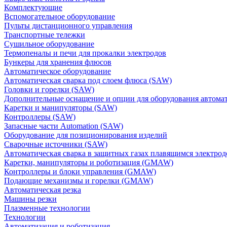
Комплектующие
Вспомогательное оборудование
Пульты дистанционного управления
Транспортные тележки
Сушильное оборудование
Термопеналы и печи для прокалки электродов
Бункеры для хранения флюсов
Автоматическое оборудование
Автоматическая сварка под слоем флюса (SAW)
Головки и горелки (SAW)
Дополнительные оснащение и опции для оборудования автома
Каретки и манипуляторы (SAW)
Контроллеры (SAW)
Запасные части Automation (SAW)
Оборудование для позиционирования изделий
Сварочные источники (SAW)
Автоматическая сварка в защитных газах плавящимся электр
Каретки, манипуляторы и роботизация (GMAW)
Контроллеры и блоки управления (GMAW)
Подающие механизмы и горелки (GMAW)
Автоматическая резка
Машины резки
Плазменные технологии
Технологии
Автоматизация и роботизация