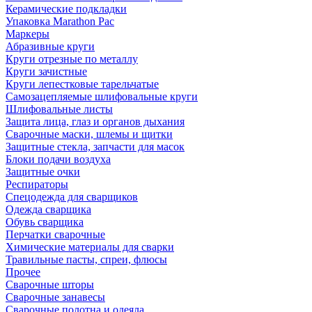
Керамические подкладки
Упаковка Marathon Pac
Маркеры
Абразивные круги
Круги отрезные по металлу
Круги зачистные
Круги лепестковые тарельчатые
Самозацепляемые шлифовальные круги
Шлифовальные листы
Защита лица, глаз и органов дыхания
Сварочные маски, шлемы и щитки
Защитные стекла, запчасти для масок
Блоки подачи воздуха
Защитные очки
Респираторы
Спецодежда для сварщиков
Одежда сварщика
Обувь сварщика
Перчатки сварочные
Химические материалы для сварки
Травильные пасты, спреи, флюсы
Прочее
Сварочные шторы
Сварочные занавесы
Сварочные полотна и одеяла