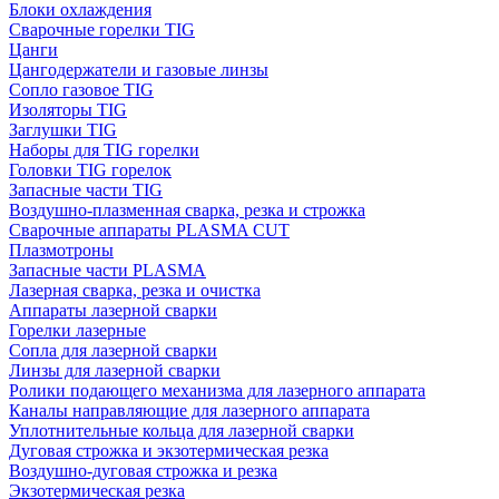
Блоки охлаждения
Сварочные горелки TIG
Цанги
Цангодержатели и газовые линзы
Сопло газовое TIG
Изоляторы TIG
Заглушки TIG
Наборы для TIG горелки
Головки TIG горелок
Запасные части TIG
Воздушно-плазменная сварка, резка и строжка
Сварочные аппараты PLASMA CUT
Плазмотроны
Запасные части PLASMA
Лазерная сварка, резка и очистка
Аппараты лазерной сварки
Горелки лазерные
Сопла для лазерной сварки
Линзы для лазерной сварки
Ролики подающего механизма для лазерного аппарата
Каналы направляющие для лазерного аппарата
Уплотнительные кольца для лазерной сварки
Дуговая строжка и экзотермическая резка
Воздушно-дуговая строжка и резка
Экзотермическая резка