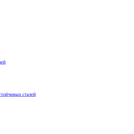
лей
стойчивых сталей