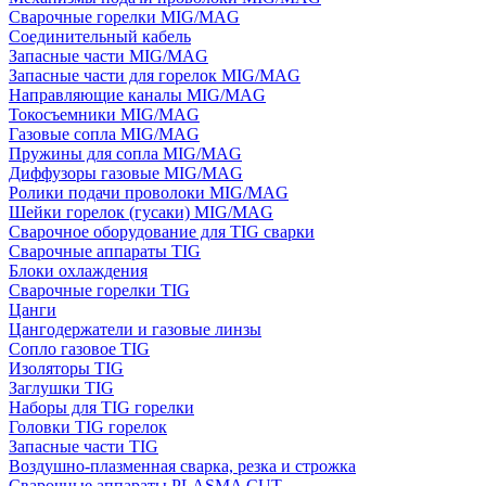
Сварочные горелки MIG/MAG
Соединительный кабель
Запасные части MIG/MAG
Запасные части для горелок MIG/MAG
Направляющие каналы MIG/MAG
Токосъемники MIG/MAG
Газовые сопла MIG/MAG
Пружины для сопла MIG/MAG
Диффузоры газовые MIG/MAG
Ролики подачи проволоки MIG/MAG
Шейки горелок (гусаки) MIG/MAG
Сварочное оборудование для TIG сварки
Сварочные аппараты TIG
Блоки охлаждения
Сварочные горелки TIG
Цанги
Цангодержатели и газовые линзы
Сопло газовое TIG
Изоляторы TIG
Заглушки TIG
Наборы для TIG горелки
Головки TIG горелок
Запасные части TIG
Воздушно-плазменная сварка, резка и строжка
Сварочные аппараты PLASMA CUT