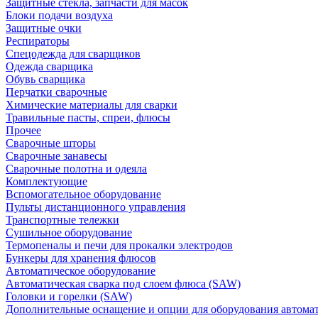
Защитные стекла, запчасти для масок
Блоки подачи воздуха
Защитные очки
Респираторы
Спецодежда для сварщиков
Одежда сварщика
Обувь сварщика
Перчатки сварочные
Химические материалы для сварки
Травильные пасты, спреи, флюсы
Прочее
Сварочные шторы
Сварочные занавесы
Сварочные полотна и одеяла
Комплектующие
Вспомогательное оборудование
Пульты дистанционного управления
Транспортные тележки
Сушильное оборудование
Термопеналы и печи для прокалки электродов
Бункеры для хранения флюсов
Автоматическое оборудование
Автоматическая сварка под слоем флюса (SAW)
Головки и горелки (SAW)
Дополнительные оснащение и опции для оборудования автома