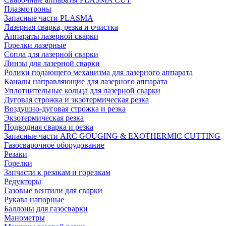
Плазмотроны
Запасные части PLASMA
Лазерная сварка, резка и очистка
Аппараты лазерной сварки
Горелки лазерные
Сопла для лазерной сварки
Линзы для лазерной сварки
Ролики подающего механизма для лазерного аппарата
Каналы направляющие для лазерного аппарата
Уплотнительные кольца для лазерной сварки
Дуговая строжка и экзотермическая резка
Воздушно-дуговая строжка и резка
Экзотермическая резка
Подводная сварка и резка
Запасные части ARC GOUGING & EXOTHERMIC CUTTING
Газосварочное оборудование
Резаки
Горелки
Запчасти к резакам и горелкам
Редукторы
Газовые вентили для сварки
Рукава напорные
Баллоны для газосварки
Манометры