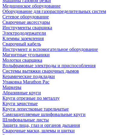
Машины газовой резки
Медицинское оборудование
Оборудование для газораспределительных систем
Сетевое оборудование
Сварочные аксессуары
Инструменты сварщика
Электрододержатели
Клеммы заземления
Сварочный кабель
Инструмент и вспомогательное оборудование
Магнитные угольники
Молотки сварщика
Вольфрамовые электроды и приспособления
Системы вытяжки сварочных дымов
Керамические подкладки
Упаковка Marathon Pac
Маркеры
Абразивные круги
Круги отрезные по металлу
Круги зачистные
Круги лепестковые тарельчатые
Самозацепляемые шлифовальные круги
Шлифовальные листы
Защита лица, глаз и органов дыхания
Сварочные маски, шлемы и щитки