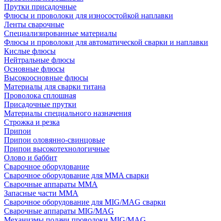
Прутки присадочные
Флюсы и проволоки для износостойкой наплавки
Ленты сварочные
Специализированные материалы
Флюсы и проволоки для автоматической сварки и наплавки
Кислые флюсы
Нейтральные флюсы
Основные флюсы
Высокоосновные флюсы
Материалы для сварки титана
Проволока сплошная
Присадочные прутки
Материалы специального назначения
Строжка и резка
Припои
Припои оловянно-свинцовые
Припои высокотехнологичные
Олово и баббит
Сварочное оборудование
Сварочное оборудование для MMA сварки
Сварочные аппараты MMA
Запасные части MMA
Сварочное оборудование для MIG/MAG сварки
Сварочные аппараты MIG/MAG
Механизмы подачи проволоки MIG/MAG