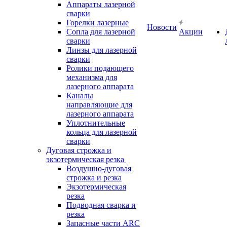
Аппараты лазерной
сварки
Горелки лазерные
Новости
Сопла для лазерной
Акции
сварки
Линзы для лазерной
сварки
Ролики подающего
механизма для
лазерного аппарата
Каналы
направляющие для
лазерного аппарата
Уплотнительные
кольца для лазерной
сварки
Дуговая строжка и
экзотермическая резка
Воздушно-дуговая
строжка и резка
Экзотермическая
резка
Подводная сварка и
резка
Запасные части ARC