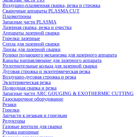
Воздушно-плазменная сварка, резка и строжка
Сварочные аппараты PLASMA CUT
Плазмотроны
Запасные части PLASMA
Лазерная сварка, резка и очистка
Аппараты лазерной сварки
Горелки лазерные
Сопла для лазерной сварки
Линзы для лазерной сварки
Ролики подающего механизма для лазерного аппарата
Каналы направляющие для лазерного аппарата
Уплотнительные кольца для лазерной сварки
Дуговая строжка и экзотермическая резка
Воздушно-дуговая строжка и резка
Экзотермическая резка
Подводная сварка и резка
Запасные части ARC GOUGING & EXOTHERMIC CUTTING
Газосварочное оборудование
Резаки
Горелки
Запчасти к резакам и горелкам
Редукторы
Газовые вентили для сварки
Рукава напорные