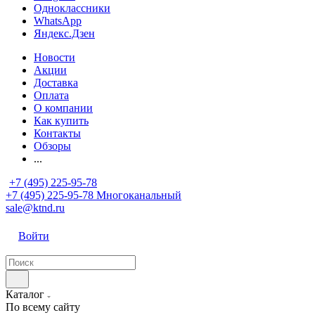
Одноклассники
WhatsApp
Яндекс.Дзен
Новости
Акции
Доставка
Оплата
О компании
Как купить
Контакты
Обзоры
...
+7 (495) 225-95-78
+7 (495) 225-95-78
Многоканальный
sale@ktnd.ru
Войти
Каталог
По всему сайту