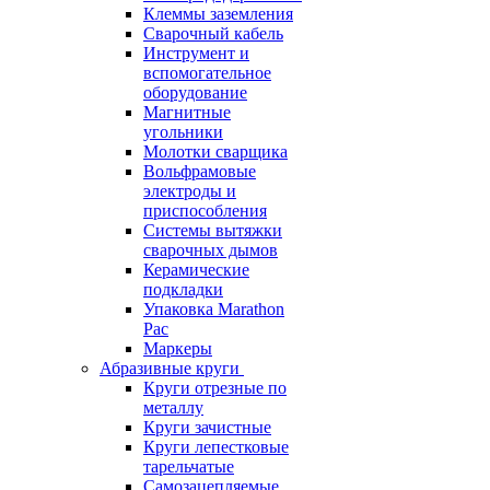
Клеммы заземления
Сварочный кабель
Инструмент и
вспомогательное
оборудование
Магнитные
угольники
Молотки сварщика
Вольфрамовые
электроды и
приспособления
Системы вытяжки
сварочных дымов
Керамические
подкладки
Упаковка Marathon
Pac
Маркеры
Абразивные круги
Круги отрезные по
металлу
Круги зачистные
Круги лепестковые
тарельчатые
Самозацепляемые