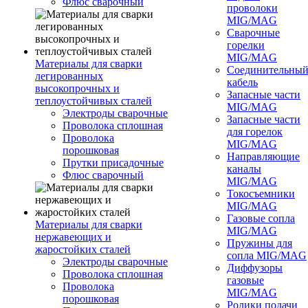
Флюс сварочный
проволоки
MIG/MAG
Сварочные
горелки
MIG/MAG
Материалы для сварки
Соединительны
легированных
кабель
высокопрочных и
Запасные части
теплоустойчивых сталей
MIG/MAG
Электроды сварочные
Запасные части
Проволока сплошная
для горелок
Проволока
MIG/MAG
порошковая
Направляющие
Прутки присадочные
каналы
Флюс сварочный
MIG/MAG
Токосъемники
MIG/MAG
Газовые сопла
Материалы для сварки
MIG/MAG
нержавеющих и
Пружины для
жаростойких сталей
сопла MIG/MAG
Электроды сварочные
Диффузоры
Проволока сплошная
газовые
Проволока
MIG/MAG
порошковая
Ролики подачи