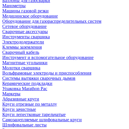
Баллоны для газосварки
Манометры
Машины газовой резки
Медицинское оборудование
Оборудование для газораспределительных систем
Сетевое оборудование
Сварочные аксессуары
Инструменты сварщика
Электрододержатели
Клеммы заземления
Сварочный кабель
Инструмент и вспомогательное оборудование
Магнитные угольники
Молотки сварщика
Вольфрамовые электроды и приспособления
Системы вытяжки сварочных дымов
Керамические подкладки
Упаковка Marathon Pac
Маркеры
Абразивные круги
Круги отрезные по металлу
Круги зачистные
Круги лепестковые тарельчатые
Самозацепляемые шлифовальные круги
Шлифовальные листы