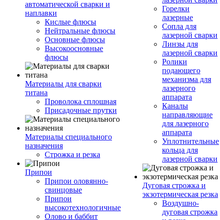
автоматической сварки и
Горелки
наплавки
лазерные
Кислые флюсы
Сопла для
Нейтральные флюсы
лазерной сварки
Основные флюсы
Линзы для
Высокоосновные
лазерной сварки
флюсы
Ролики
подающего
механизма для
Материалы для сварки
лазерного
титана
аппарата
Проволока сплошная
Каналы
Присадочные прутки
направляющие
для лазерного
аппарата
Материалы специального
Уплотнительные
назначения
кольца для
Строжка и резка
лазерной сварки
Припои
Припои оловянно-
Дуговая строжка и
свинцовые
экзотермическая резка
Припои
Воздушно-
высокотехнологичные
дуговая строжка
Олово и баббит