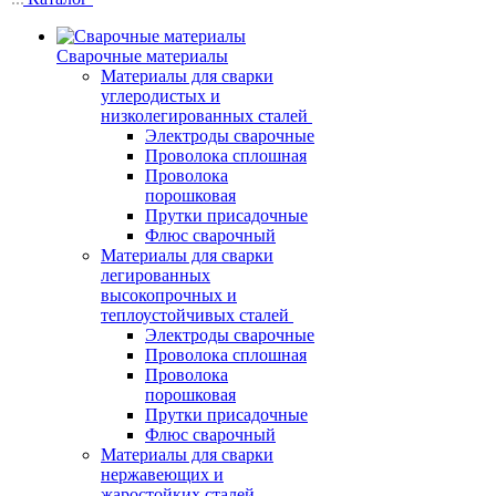
Сварочные материалы
Материалы для сварки
углеродистых и
низколегированных сталей
Электроды сварочные
Проволока сплошная
Проволока
порошковая
Прутки присадочные
Флюс сварочный
Материалы для сварки
легированных
высокопрочных и
теплоустойчивых сталей
Электроды сварочные
Проволока сплошная
Проволока
порошковая
Прутки присадочные
Флюс сварочный
Материалы для сварки
нержавеющих и
жаростойких сталей