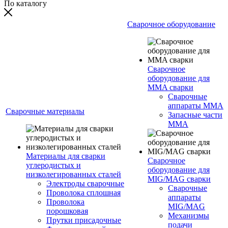
По каталогу
Сварочное оборудование
Сварочное
оборудование для
MMA сварки
Сварочные
аппараты MMA
Сварочные материалы
Запасные части
MMA
Материалы для сварки
Сварочное
углеродистых и
оборудование для
низколегированных сталей
MIG/MAG сварки
Электроды сварочные
Сварочные
Проволока сплошная
аппараты
Проволока
MIG/MAG
порошковая
Механизмы
Прутки присадочные
подачи