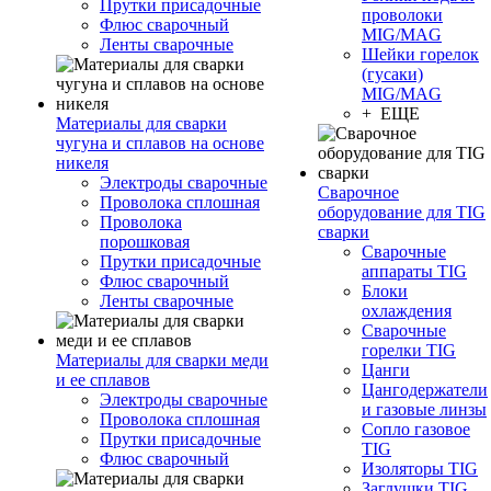
Прутки присадочные
проволоки
Флюс сварочный
MIG/MAG
Ленты сварочные
Шейки горелок
(гусаки)
MIG/MAG
+ ЕЩЕ
Материалы для сварки
чугуна и сплавов на основе
никеля
Электроды сварочные
Сварочное
Проволока сплошная
оборудование для TIG
Проволока
сварки
порошковая
Сварочные
Прутки присадочные
аппараты TIG
Флюс сварочный
Блоки
Ленты сварочные
охлаждения
Сварочные
горелки TIG
Материалы для сварки меди
Цанги
и ее сплавов
Цангодержатели
Электроды сварочные
и газовые линзы
Проволока сплошная
Сопло газовое
Прутки присадочные
TIG
Флюс сварочный
Изоляторы TIG
Заглушки TIG