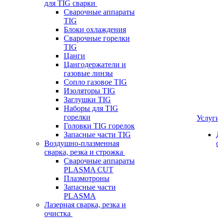
для TIG сварки
Сварочные аппараты
TIG
Блоки охлаждения
Сварочные горелки
TIG
Цанги
Цангодержатели и
газовые линзы
Сопло газовое TIG
Изоляторы TIG
Заглушки TIG
Наборы для TIG
горелки
Услуг
Головки TIG горелок
Запасные части TIG
Воздушно-плазменная
сварка, резка и строжка
Сварочные аппараты
PLASMA CUT
Плазмотроны
Запасные части
PLASMA
Лазерная сварка, резка и
очистка