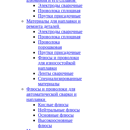
алюминия и его сплавов
Электроды сварочные
Проволока сплошная
Прутки присадочные
Материалы для наплавки и
ремонта деталей
Электроды сварочные
Проволока сплошная
Проволока
порошковая
Прутки присадочные
Флюсы и проволоки
для износостойкой
наплавки
Ленты сварочные
Специализированные
материалы
Флюсы и проволоки для
автоматической сварки и
наплавки
Кислые флюсы
Нейтральные флюсы
Основные флюсы
Высокоосновные
флюсы