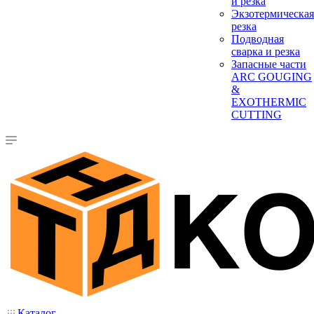
и резка
Экзотермическая
резка
Подводная
сварка и резка
Запасные части
ARC GOUGING
&
EXOTHERMIC
CUTTING
Каталог