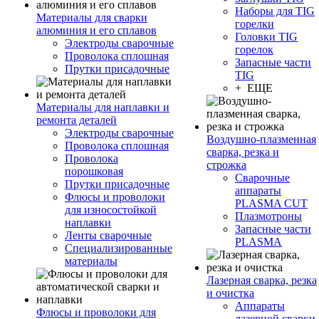
Наборы для TIG
Материалы для сварки
горелки
алюминия и его сплавов
Головки TIG
Электроды сварочные
горелок
Проволока сплошная
Запасные части
Прутки присадочные
TIG
+ ЕЩЕ
Материалы для наплавки и
ремонта деталей
Электроды сварочные
Воздушно-плазменная
Проволока сплошная
сварка, резка и
Проволока
строжка
порошковая
Сварочные
Прутки присадочные
аппараты
Флюсы и проволоки
PLASMA CUT
для износостойкой
Плазмотроны
наплавки
Запасные части
Ленты сварочные
PLASMA
Специализированные
материалы
Лазерная сварка, резка
и очистка
Аппараты
Флюсы и проволоки для
лазерной сварки