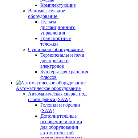
Комплектующие
Вспомогательное
оборудование
Пульты
дистанционного
управления
Транспортные
тележки
Сушильное оборудование
Термопеналы и печи
для прокалки
электродов
Бункеры для хранения
флюсов
Автоматическое оборудование
Автоматическая сварка под
слоем флюса (SAW)
Головки и горелки
(SAW)
Дополнительные
оснащение и опции
для оборудования
автоматической