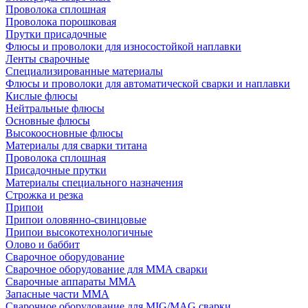
Проволока сплошная
Проволока порошковая
Прутки присадочные
Флюсы и проволоки для износостойкой наплавки
Ленты сварочные
Специализированные материалы
Флюсы и проволоки для автоматической сварки и наплавки
Кислые флюсы
Нейтральные флюсы
Основные флюсы
Высокоосновные флюсы
Материалы для сварки титана
Проволока сплошная
Присадочные прутки
Материалы специального назначения
Строжка и резка
Припои
Припои оловянно-свинцовые
Припои высокотехнологичные
Олово и баббит
Сварочное оборудование
Сварочное оборудование для MMA сварки
Сварочные аппараты MMA
Запасные части MMA
Сварочное оборудование для MIG/MAG сварки