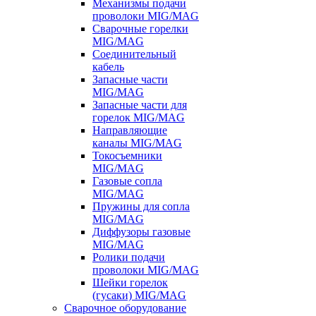
Механизмы подачи
проволоки MIG/MAG
Сварочные горелки
MIG/MAG
Соединительный
кабель
Запасные части
MIG/MAG
Запасные части для
горелок MIG/MAG
Направляющие
каналы MIG/MAG
Токосъемники
MIG/MAG
Газовые сопла
MIG/MAG
Пружины для сопла
MIG/MAG
Диффузоры газовые
MIG/MAG
Ролики подачи
проволоки MIG/MAG
Шейки горелок
(гусаки) MIG/MAG
Сварочное оборудование