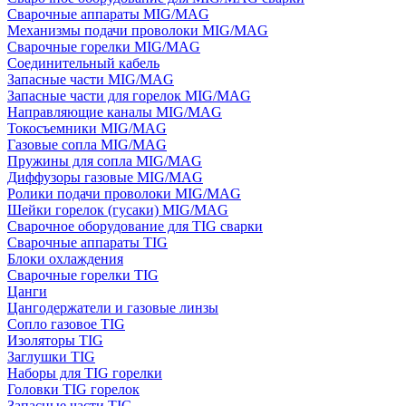
Сварочные аппараты MIG/MAG
Механизмы подачи проволоки MIG/MAG
Сварочные горелки MIG/MAG
Соединительный кабель
Запасные части MIG/MAG
Запасные части для горелок MIG/MAG
Направляющие каналы MIG/MAG
Токосъемники MIG/MAG
Газовые сопла MIG/MAG
Пружины для сопла MIG/MAG
Диффузоры газовые MIG/MAG
Ролики подачи проволоки MIG/MAG
Шейки горелок (гусаки) MIG/MAG
Сварочное оборудование для TIG сварки
Сварочные аппараты TIG
Блоки охлаждения
Сварочные горелки TIG
Цанги
Цангодержатели и газовые линзы
Сопло газовое TIG
Изоляторы TIG
Заглушки TIG
Наборы для TIG горелки
Головки TIG горелок
Запасные части TIG