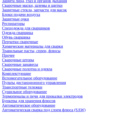
Защита лица, глаз и органов дыхания
Сварочные маски, шлемы и щитки
Защитные стекла, запчасти для масок
Блоки подачи воздуха
Защитные очки
Респираторы
Спецодежда для сварщиков
Одежда сварщика
Обувь сварщика
Перчатки сварочные
Химические материалы для сварки
Травильные пасты, спреи, флюсы
Прочее
Сварочные шторы
Сварочные занавесы
Сварочные полотна и одеяла
Комплектующие
Вспомогательное оборудование
Пульты дистанционного управления
Транспортные тележки
Сушильное оборудование
Термопеналы и печи для прокалки электродов
Бункеры для хранения флюсов
Автоматическое оборудование
Автоматическая сварка под слоем флюса (SAW)