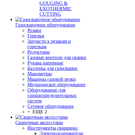
GOUGING &
EXOTHERMIC
CUTTING
Газосварочное оборудование
Резаки
Горелки
Запчасти к резакам и
горелкам
Редукторы
Газовые вентили для сварки
Рукава напорные
Баллоны для газосварки
Манометры
Машины газовой резки
Медицинское оборудование
Оборудование для
газораспределительных
систем
Сетевое оборудование
+ ЕЩЕ 2
Сварочные аксессуары
Инструменты сварщика
Электрододержатели