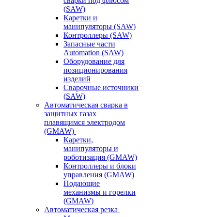
сварки под флюсом
(SAW)
Каретки и
манипуляторы (SAW)
Контроллеры (SAW)
Запасные части
Automation (SAW)
Оборудование для
позиционирования
изделий
Сварочные источники
(SAW)
Автоматическая сварка в
защитных газах
плавящимся электродом
(GMAW)
Каретки,
манипуляторы и
роботизация (GMAW)
Контроллеры и блоки
управления (GMAW)
Подающие
механизмы и горелки
(GMAW)
Автоматическая резка