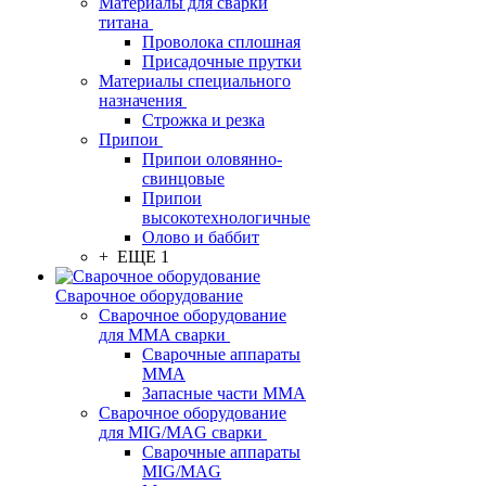
Материалы для сварки
титана
Проволока сплошная
Присадочные прутки
Материалы специального
назначения
Строжка и резка
Припои
Припои оловянно-
свинцовые
Припои
высокотехнологичные
Олово и баббит
+ ЕЩЕ 1
Сварочное оборудование
Сварочное оборудование
для MMA сварки
Сварочные аппараты
MMA
Запасные части MMA
Сварочное оборудование
для MIG/MAG сварки
Сварочные аппараты
MIG/MAG