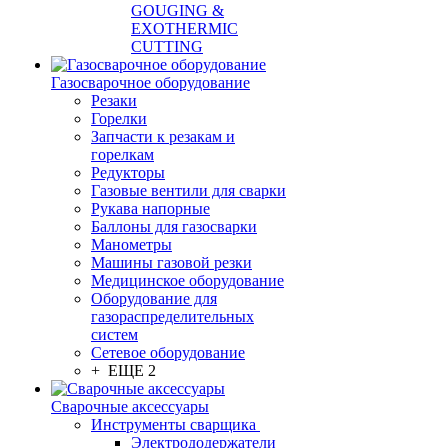
GOUGING &
EXOTHERMIC
CUTTING
Газосварочное оборудование
Резаки
Горелки
Запчасти к резакам и
горелкам
Редукторы
Газовые вентили для сварки
Рукава напорные
Баллоны для газосварки
Манометры
Машины газовой резки
Медицинское оборудование
Оборудование для
газораспределительных
систем
Сетевое оборудование
+ ЕЩЕ 2
Сварочные аксессуары
Инструменты сварщика
Электрододержатели