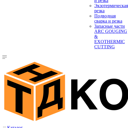
и резка
Экзотермическая
резка
Подводная
сварка и резка
Запасные части
ARC GOUGING
&
EXOTHERMIC
CUTTING
Каталог