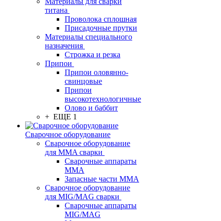
Материалы для сварки
титана
Проволока сплошная
Присадочные прутки
Материалы специального
назначения
Строжка и резка
Припои
Припои оловянно-
свинцовые
Припои
высокотехнологичные
Олово и баббит
+ ЕЩЕ 1
Сварочное оборудование
Сварочное оборудование
для MMA сварки
Сварочные аппараты
MMA
Запасные части MMA
Сварочное оборудование
для MIG/MAG сварки
Сварочные аппараты
MIG/MAG