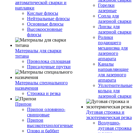
автоматической сварки и
Горелки
наплавки
лазерные
Кислые флюсы
Сопла для
Нейтральные флюсы
лазерной сварки
Основные флюсы
Линзы для
Высокоосновные
лазерной сварки
флюсы
Ролики
подающего
механизма для
Материалы для сварки
лазерного
титана
аппарата
Проволока сплошная
Каналы
Присадочные прутки
направляющие
для лазерного
аппарата
Материалы специального
Уплотнительные
назначения
кольца для
Строжка и резка
лазерной сварки
Припои
Припои оловянно-
Дуговая строжка и
свинцовые
экзотермическая резка
Припои
Воздушно-
высокотехнологичные
дуговая строжка
Олово и баббит