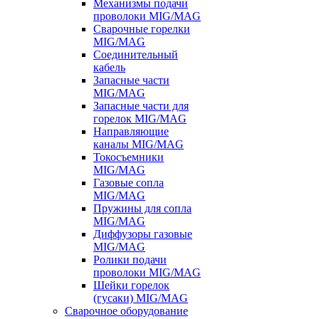
Механизмы подачи
проволоки MIG/MAG
Сварочные горелки
MIG/MAG
Соединительный
кабель
Запасные части
MIG/MAG
Запасные части для
горелок MIG/MAG
Направляющие
каналы MIG/MAG
Токосъемники
MIG/MAG
Газовые сопла
MIG/MAG
Пружины для сопла
MIG/MAG
Диффузоры газовые
MIG/MAG
Ролики подачи
проволоки MIG/MAG
Шейки горелок
(гусаки) MIG/MAG
Сварочное оборудование