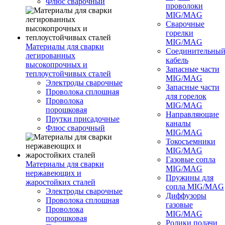
Флюс сварочный
проволоки
MIG/MAG
Сварочные
горелки
MIG/MAG
Материалы для сварки
Соединительны
легированных
кабель
высокопрочных и
Запасные части
теплоустойчивых сталей
MIG/MAG
Электроды сварочные
Запасные части
Проволока сплошная
для горелок
Проволока
MIG/MAG
порошковая
Направляющие
Прутки присадочные
каналы
Флюс сварочный
MIG/MAG
Токосъемники
MIG/MAG
Газовые сопла
Материалы для сварки
MIG/MAG
нержавеющих и
Пружины для
жаростойких сталей
сопла MIG/MAG
Электроды сварочные
Диффузоры
Проволока сплошная
газовые
Проволока
MIG/MAG
порошковая
Ролики подачи