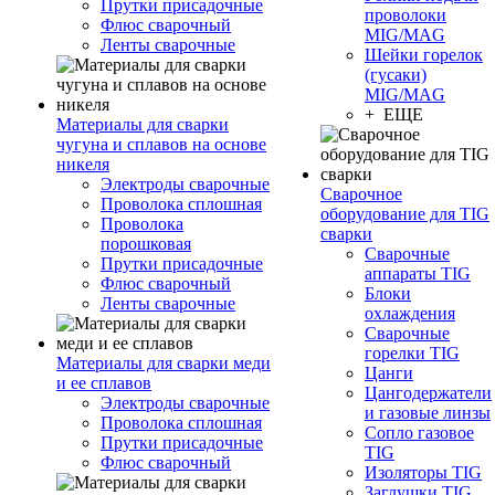
Прутки присадочные
проволоки
Флюс сварочный
MIG/MAG
Ленты сварочные
Шейки горелок
(гусаки)
MIG/MAG
+ ЕЩЕ
Материалы для сварки
чугуна и сплавов на основе
никеля
Электроды сварочные
Сварочное
Проволока сплошная
оборудование для TIG
Проволока
сварки
порошковая
Сварочные
Прутки присадочные
аппараты TIG
Флюс сварочный
Блоки
Ленты сварочные
охлаждения
Сварочные
горелки TIG
Материалы для сварки меди
Цанги
и ее сплавов
Цангодержатели
Электроды сварочные
и газовые линзы
Проволока сплошная
Сопло газовое
Прутки присадочные
TIG
Флюс сварочный
Изоляторы TIG
Заглушки TIG