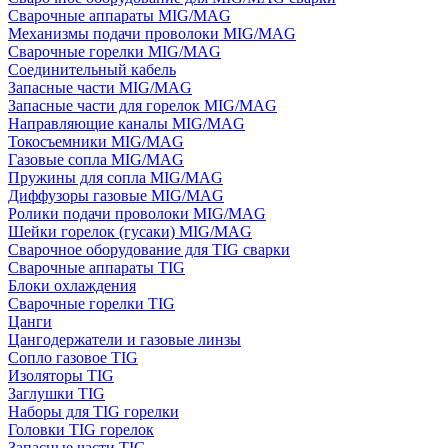
Сварочные аппараты MIG/MAG
Механизмы подачи проволоки MIG/MAG
Сварочные горелки MIG/MAG
Соединительный кабель
Запасные части MIG/MAG
Запасные части для горелок MIG/MAG
Направляющие каналы MIG/MAG
Токосъемники MIG/MAG
Газовые сопла MIG/MAG
Пружины для сопла MIG/MAG
Диффузоры газовые MIG/MAG
Ролики подачи проволоки MIG/MAG
Шейки горелок (гусаки) MIG/MAG
Сварочное оборудование для TIG сварки
Сварочные аппараты TIG
Блоки охлаждения
Сварочные горелки TIG
Цанги
Цангодержатели и газовые линзы
Сопло газовое TIG
Изоляторы TIG
Заглушки TIG
Наборы для TIG горелки
Головки TIG горелок
Запасные части TIG