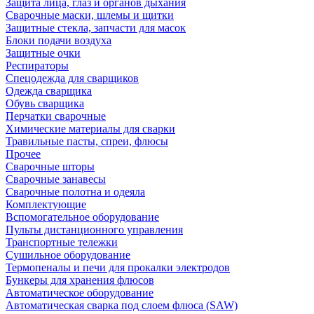
Защита лица, глаз и органов дыхания
Сварочные маски, шлемы и щитки
Защитные стекла, запчасти для масок
Блоки подачи воздуха
Защитные очки
Респираторы
Спецодежда для сварщиков
Одежда сварщика
Обувь сварщика
Перчатки сварочные
Химические материалы для сварки
Травильные пасты, спреи, флюсы
Прочее
Сварочные шторы
Сварочные занавесы
Сварочные полотна и одеяла
Комплектующие
Вспомогательное оборудование
Пульты дистанционного управления
Транспортные тележки
Сушильное оборудование
Термопеналы и печи для прокалки электродов
Бункеры для хранения флюсов
Автоматическое оборудование
Автоматическая сварка под слоем флюса (SAW)