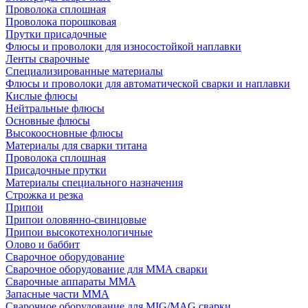
Проволока сплошная
Проволока порошковая
Прутки присадочные
Флюсы и проволоки для износостойкой наплавки
Ленты сварочные
Специализированные материалы
Флюсы и проволоки для автоматической сварки и наплавки
Кислые флюсы
Нейтральные флюсы
Основные флюсы
Высокоосновные флюсы
Материалы для сварки титана
Проволока сплошная
Присадочные прутки
Материалы специального назначения
Строжка и резка
Припои
Припои оловянно-свинцовые
Припои высокотехнологичные
Олово и баббит
Сварочное оборудование
Сварочное оборудование для MMA сварки
Сварочные аппараты MMA
Запасные части MMA
Сварочное оборудование для MIG/MAG сварки