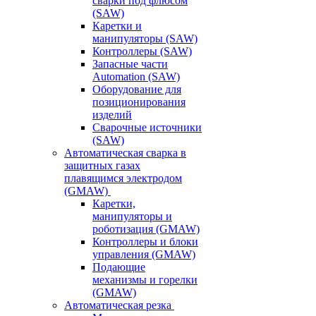
сварки под флюсом
(SAW)
Каретки и
манипуляторы (SAW)
Контроллеры (SAW)
Запасные части
Automation (SAW)
Оборудование для
позиционирования
изделий
Сварочные источники
(SAW)
Автоматическая сварка в
защитных газах
плавящимся электродом
(GMAW)
Каретки,
манипуляторы и
роботизация (GMAW)
Контроллеры и блоки
управления (GMAW)
Подающие
механизмы и горелки
(GMAW)
Автоматическая резка