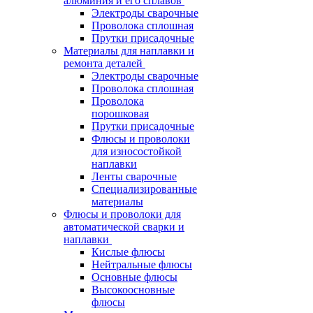
алюминия и его сплавов
Электроды сварочные
Проволока сплошная
Прутки присадочные
Материалы для наплавки и
ремонта деталей
Электроды сварочные
Проволока сплошная
Проволока
порошковая
Прутки присадочные
Флюсы и проволоки
для износостойкой
наплавки
Ленты сварочные
Специализированные
материалы
Флюсы и проволоки для
автоматической сварки и
наплавки
Кислые флюсы
Нейтральные флюсы
Основные флюсы
Высокоосновные
флюсы