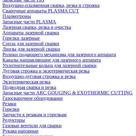
Воздушно-плазменная сварка, резка и строжка
Сварочные аппараты PLASMA CUT
Плазмотроны
Запасные части PLASMA
Лазерная сварка, резка и очистка
Аппараты лазерной сварки
Горелки лазерные
Сопла для лазерной сварки
Линзы для лазерной сварки
Ролики подающего механизма для лазерного аппарата
Каналы направляющие для лазерного аппарата
Уплотнительные кольца для лазерной сварки
Дуговая строжка и экзотермическая резка
Воздушно-дуговая строжка и резка
Экзотермическая резка
Подводная сварка и резка
Запасные части ARC GOUGING & EXOTHERMIC CUTTING
Газосварочное оборудование
Резаки
Горелки
Запчасти к резакам и горелкам
Редукторы
Газовые вентили для сварки
Рукава напорные