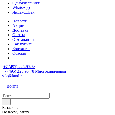
Одноклассники
WhatsApp
Яндекс.Дзен
Новости
Акции
Доставка
Оплата
О компании
Как купить
Контакты
Обзоры
...
+7 (495) 225-95-78
+7 (495) 225-95-78
Многоканальный
sale@ktnd.ru
Войти
Каталог
По всему сайту