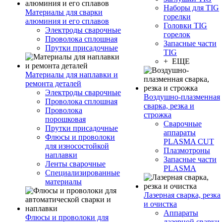
Наборы для TIG
Материалы для сварки
горелки
алюминия и его сплавов
Головки TIG
Электроды сварочные
горелок
Проволока сплошная
Запасные части
Прутки присадочные
TIG
+ ЕЩЕ
Материалы для наплавки и
ремонта деталей
Электроды сварочные
Воздушно-плазменная
Проволока сплошная
сварка, резка и
Проволока
строжка
порошковая
Сварочные
Прутки присадочные
аппараты
Флюсы и проволоки
PLASMA CUT
для износостойкой
Плазмотроны
наплавки
Запасные части
Ленты сварочные
PLASMA
Специализированные
материалы
Лазерная сварка, резка
и очистка
Аппараты
Флюсы и проволоки для
лазерной сварки