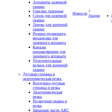
Аппараты лазерной
сварки
Горелки лазерные
Новости
Сопла для лазерной
Акции
сварки
Линзы для лазерной
сварки
Ролики подающего
механизма для
лазерного аппарата
Каналы
направляющие для
лазерного аппарата
Уплотнительные
кольца для лазерной
сварки
Дуговая строжка и
экзотермическая резка
Воздушно-дуговая
строжка и резка
Экзотермическая
резка
Подводная сварка и
резка
Запасные части ARC