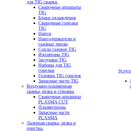
для TIG сварки
Сварочные аппараты
TIG
Блоки охлаждения
Сварочные горелки
TIG
Цанги
Цангодержатели и
газовые линзы
Сопло газовое TIG
Изоляторы TIG
Заглушки TIG
Наборы для TIG
горелки
Услуг
Головки TIG горелок
Запасные части TIG
Воздушно-плазменная
сварка, резка и строжка
Сварочные аппараты
PLASMA CUT
Плазмотроны
Запасные части
PLASMA
Лазерная сварка, резка и
очистка