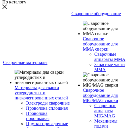
По каталогу
Сварочное оборудование
Сварочное
оборудование для
MMA сварки
Сварочные
аппараты MMA
Сварочные материалы
Запасные части
MMA
Материалы для сварки
Сварочное
углеродистых и
оборудование для
низколегированных сталей
MIG/MAG сварки
Электроды сварочные
Сварочные
Проволока сплошная
аппараты
Проволока
MIG/MAG
порошковая
Механизмы
Прутки присадочные
подачи