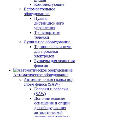
Комплектующие
Вспомогательное
оборудование
Пульты
дистанционного
управления
Транспортные
тележки
Сушильное оборудование
Термопеналы и печи
для прокалки
электродов
Бункеры для хранения
флюсов
Автоматическое оборудование
Автоматическая сварка под
слоем флюса (SAW)
Головки и горелки
(SAW)
Дополнительные
оснащение и опции
для оборудования
автоматической