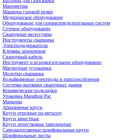
Баллоны для газосварки
Манометры
Машины газовой резки
Медицинское оборудование
Оборудование для газораспределительных систем
Сетевое оборудование
Сварочные аксессуары
Инструменты сварщика
Электрододержатели
Клеммы заземления
Сварочный кабель
Инструмент и вспомогательное оборудование
Магнитные угольники
Молотки сварщика
Вольфрамовые электроды и приспособления
Системы вытяжки сварочных дымов
Керамические подкладки
Упаковка Marathon Pac
Маркеры
Абразивные круги
Круги отрезные по металлу
Круги зачистные
Круги лепестковые тарельчатые
Самозацепляемые шлифовальные круги
Шлифовальные листы