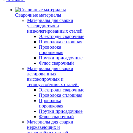
Сварочные материалы
Материалы для сварки
углеродистых и
низколегированных сталей
Электроды сварочные
Проволока сплошная
Проволока
порошковая
Прутки присадочные
Флюс сварочный
Материалы для сварки
легированных
высокопрочных и
теплоустойчивых сталей
Электроды сварочные
Проволока сплошная
Проволока
порошковая
Прутки присадочные
Флюс сварочный
Материалы для сварки
нержавеющих и
жаростойких сталей