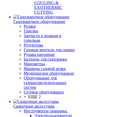
GOUGING &
EXOTHERMIC
CUTTING
Газосварочное оборудование
Резаки
Горелки
Запчасти к резакам и
горелкам
Редукторы
Газовые вентили для сварки
Рукава напорные
Баллоны для газосварки
Манометры
Машины газовой резки
Медицинское оборудование
Оборудование для
газораспределительных
систем
Сетевое оборудование
+ ЕЩЕ 2
Сварочные аксессуары
Инструменты сварщика
Электрододержатели