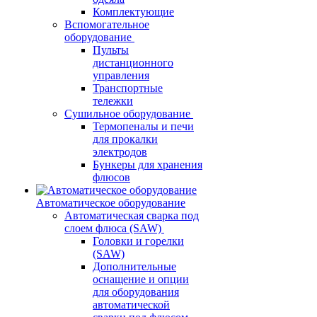
Комплектующие
Вспомогательное
оборудование
Пульты
дистанционного
управления
Транспортные
тележки
Сушильное оборудование
Термопеналы и печи
для прокалки
электродов
Бункеры для хранения
флюсов
Автоматическое оборудование
Автоматическая сварка под
слоем флюса (SAW)
Головки и горелки
(SAW)
Дополнительные
оснащение и опции
для оборудования
автоматической