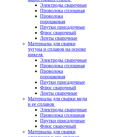
Электроды сварочные
Проволока сплошная
Проволока
порошковая
Прутки присадочные
Флюс сварочный
Ленты сварочные
Материалы для сварки
чугуна и сплавов на основе
никеля
Электроды сварочные
Проволока сплошная
Проволока
порошковая
Прутки присадочные
Флюс сварочный
Ленты сварочные
Материалы для сварки меди
и ее сплавов
Электроды сварочные
Проволока сплошная
Прутки присадочные
Флюс сварочный
Материалы для сварки