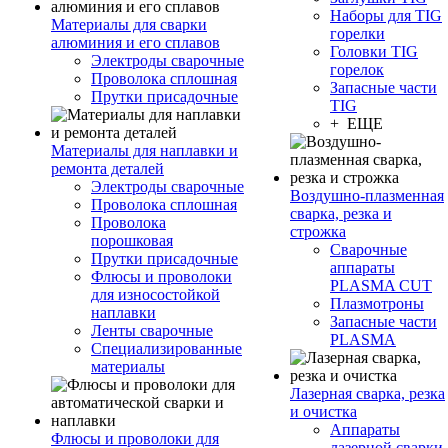
Наборы для TIG
Материалы для сварки
горелки
алюминия и его сплавов
Головки TIG
Электроды сварочные
горелок
Проволока сплошная
Запасные части
Прутки присадочные
TIG
+ ЕЩЕ
Материалы для наплавки и
ремонта деталей
Электроды сварочные
Воздушно-плазменная
Проволока сплошная
сварка, резка и
Проволока
строжка
порошковая
Сварочные
Прутки присадочные
аппараты
Флюсы и проволоки
PLASMA CUT
для износостойкой
Плазмотроны
наплавки
Запасные части
Ленты сварочные
PLASMA
Специализированные
материалы
Лазерная сварка, резка
и очистка
Аппараты
Флюсы и проволоки для
лазерной сварки