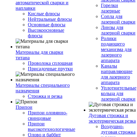
автоматической сварки и
Горелки
наплавки
лазерные
Кислые флюсы
Сопла для
Нейтральные флюсы
лазерной сварки
Основные флюсы
Линзы для
Высокоосновные
лазерной сварки
флюсы
Ролики
подающего
механизма для
Материалы для сварки
лазерного
титана
аппарата
Проволока сплошная
Каналы
Присадочные прутки
направляющие
для лазерного
аппарата
Материалы специального
Уплотнительные
назначения
кольца для
Строжка и резка
лазерной сварки
Припои
Припои оловянно-
Дуговая строжка и
свинцовые
экзотермическая резка
Припои
Воздушно-
высокотехнологичные
дуговая строжка
Олово и баббит