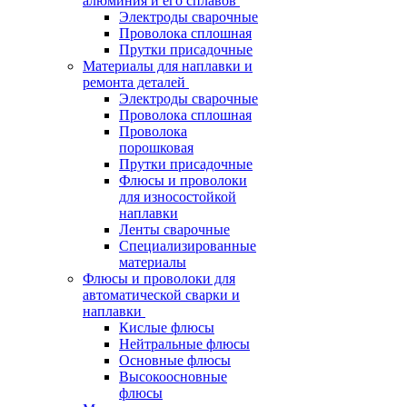
алюминия и его сплавов
Электроды сварочные
Проволока сплошная
Прутки присадочные
Материалы для наплавки и
ремонта деталей
Электроды сварочные
Проволока сплошная
Проволока
порошковая
Прутки присадочные
Флюсы и проволоки
для износостойкой
наплавки
Ленты сварочные
Специализированные
материалы
Флюсы и проволоки для
автоматической сварки и
наплавки
Кислые флюсы
Нейтральные флюсы
Основные флюсы
Высокоосновные
флюсы