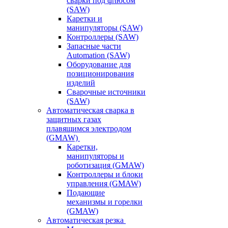
сварки под флюсом
(SAW)
Каретки и
манипуляторы (SAW)
Контроллеры (SAW)
Запасные части
Automation (SAW)
Оборудование для
позиционирования
изделий
Сварочные источники
(SAW)
Автоматическая сварка в
защитных газах
плавящимся электродом
(GMAW)
Каретки,
манипуляторы и
роботизация (GMAW)
Контроллеры и блоки
управления (GMAW)
Подающие
механизмы и горелки
(GMAW)
Автоматическая резка