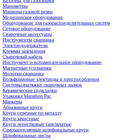
Баллоны для газосварки
Манометры
Машины газовой резки
Медицинское оборудование
Оборудование для газораспределительных систем
Сетевое оборудование
Сварочные аксессуары
Инструменты сварщика
Электрододержатели
Клеммы заземления
Сварочный кабель
Инструмент и вспомогательное оборудование
Магнитные угольники
Молотки сварщика
Вольфрамовые электроды и приспособления
Системы вытяжки сварочных дымов
Керамические подкладки
Упаковка Marathon Pac
Маркеры
Абразивные круги
Круги отрезные по металлу
Круги зачистные
Круги лепестковые тарельчатые
Самозацепляемые шлифовальные круги
Шлифовальные листы