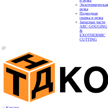
и резка
Экзотермическая
резка
Подводная
сварка и резка
Запасные части
ARC GOUGING
&
EXOTHERMIC
CUTTING
Каталог