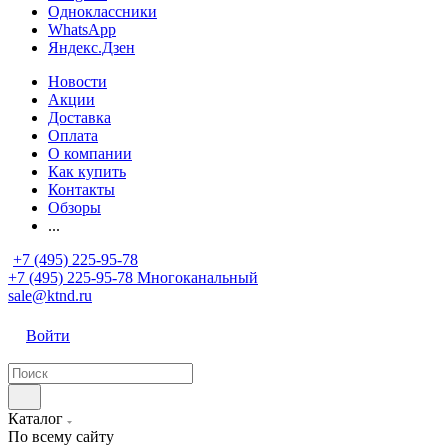
Одноклассники
WhatsApp
Яндекс.Дзен
Новости
Акции
Доставка
Оплата
О компании
Как купить
Контакты
Обзоры
...
+7 (495) 225-95-78
+7 (495) 225-95-78
Многоканальный
sale@ktnd.ru
Войти
Каталог
По всему сайту