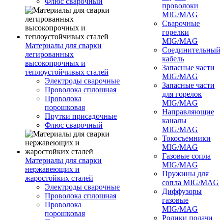
Флюс сварочный
проволоки
MIG/MAG
Сварочные
горелки
MIG/MAG
Материалы для сварки
Соединительны
легированных
кабель
высокопрочных и
Запасные части
теплоустойчивых сталей
MIG/MAG
Электроды сварочные
Запасные части
Проволока сплошная
для горелок
Проволока
MIG/MAG
порошковая
Направляющие
Прутки присадочные
каналы
Флюс сварочный
MIG/MAG
Токосъемники
MIG/MAG
Газовые сопла
Материалы для сварки
MIG/MAG
нержавеющих и
Пружины для
жаростойких сталей
сопла MIG/MAG
Электроды сварочные
Диффузоры
Проволока сплошная
газовые
Проволока
MIG/MAG
порошковая
Ролики подачи