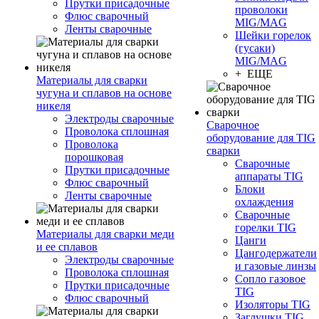
Прутки присадочные
проволоки
Флюс сварочный
MIG/MAG
Ленты сварочные
Шейки горелок
(гусаки)
MIG/MAG
+ ЕЩЕ
Материалы для сварки
чугуна и сплавов на основе
никеля
Электроды сварочные
Сварочное
Проволока сплошная
оборудование для TIG
Проволока
сварки
порошковая
Сварочные
Прутки присадочные
аппараты TIG
Флюс сварочный
Блоки
Ленты сварочные
охлаждения
Сварочные
горелки TIG
Материалы для сварки меди
Цанги
и ее сплавов
Цангодержатели
Электроды сварочные
и газовые линзы
Проволока сплошная
Сопло газовое
Прутки присадочные
TIG
Флюс сварочный
Изоляторы TIG
Заглушки TIG