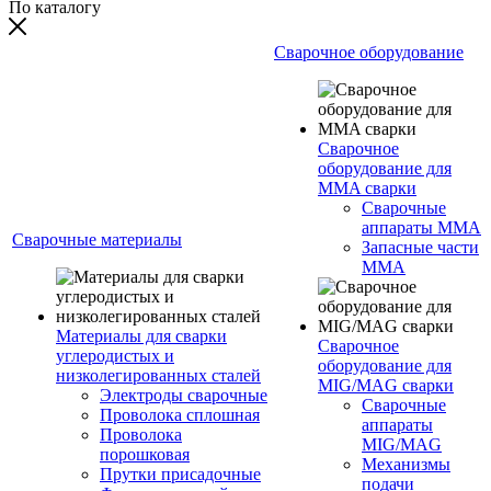
По каталогу
Сварочное оборудование
Сварочное
оборудование для
MMA сварки
Сварочные
аппараты MMA
Сварочные материалы
Запасные части
MMA
Материалы для сварки
Сварочное
углеродистых и
оборудование для
низколегированных сталей
MIG/MAG сварки
Электроды сварочные
Сварочные
Проволока сплошная
аппараты
Проволока
MIG/MAG
порошковая
Механизмы
Прутки присадочные
подачи