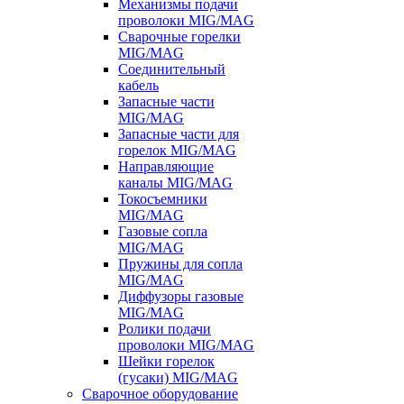
Механизмы подачи
проволоки MIG/MAG
Сварочные горелки
MIG/MAG
Соединительный
кабель
Запасные части
MIG/MAG
Запасные части для
горелок MIG/MAG
Направляющие
каналы MIG/MAG
Токосъемники
MIG/MAG
Газовые сопла
MIG/MAG
Пружины для сопла
MIG/MAG
Диффузоры газовые
MIG/MAG
Ролики подачи
проволоки MIG/MAG
Шейки горелок
(гусаки) MIG/MAG
Сварочное оборудование