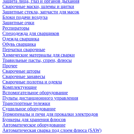
Защита лица, глаз и органов дыхания
Сварочные маски, шлемы и щитки
Защитные стекла, запчасти для масок
Блоки подачи воздуха
Защитные очки
Респираторы
Спецодежда для сварщиков
Одежда сварщика
Обувь сварщика
Перчатки сварочные
Химические материалы для сварки
Травильные пасты, спреи, флюсы
Прочее
Сварочные шторы
Сварочные занавесы
Сварочные полотна и одеяла
Комплектующие
Вспомогательное оборудование
Пульты дистанционного управления
Транспортные тележки
Сушильное оборудование
Термопеналы и печи для прокалки электродов
Бункеры для хранения флюсов
Автоматическое оборудование
Автоматическая сварка под слоем флюса (SAW)