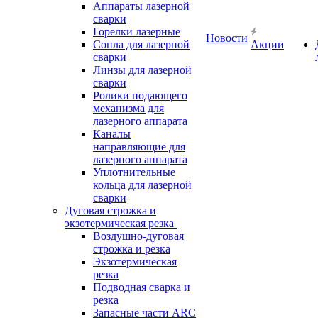
Аппараты лазерной
сварки
Горелки лазерные
Новости
Сопла для лазерной
Акции
сварки
Линзы для лазерной
сварки
Ролики подающего
механизма для
лазерного аппарата
Каналы
направляющие для
лазерного аппарата
Уплотнительные
кольца для лазерной
сварки
Дуговая строжка и
экзотермическая резка
Воздушно-дуговая
строжка и резка
Экзотермическая
резка
Подводная сварка и
резка
Запасные части ARC