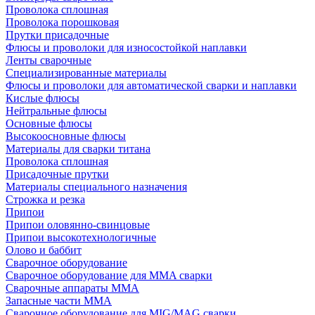
Проволока сплошная
Проволока порошковая
Прутки присадочные
Флюсы и проволоки для износостойкой наплавки
Ленты сварочные
Специализированные материалы
Флюсы и проволоки для автоматической сварки и наплавки
Кислые флюсы
Нейтральные флюсы
Основные флюсы
Высокоосновные флюсы
Материалы для сварки титана
Проволока сплошная
Присадочные прутки
Материалы специального назначения
Строжка и резка
Припои
Припои оловянно-свинцовые
Припои высокотехнологичные
Олово и баббит
Сварочное оборудование
Сварочное оборудование для MMA сварки
Сварочные аппараты MMA
Запасные части MMA
Сварочное оборудование для MIG/MAG сварки