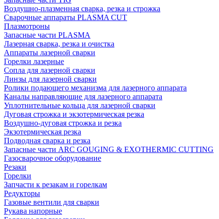
Воздушно-плазменная сварка, резка и строжка
Сварочные аппараты PLASMA CUT
Плазмотроны
Запасные части PLASMA
Лазерная сварка, резка и очистка
Аппараты лазерной сварки
Горелки лазерные
Сопла для лазерной сварки
Линзы для лазерной сварки
Ролики подающего механизма для лазерного аппарата
Каналы направляющие для лазерного аппарата
Уплотнительные кольца для лазерной сварки
Дуговая строжка и экзотермическая резка
Воздушно-дуговая строжка и резка
Экзотермическая резка
Подводная сварка и резка
Запасные части ARC GOUGING & EXOTHERMIC CUTTING
Газосварочное оборудование
Резаки
Горелки
Запчасти к резакам и горелкам
Редукторы
Газовые вентили для сварки
Рукава напорные