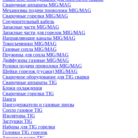
Сварочные аппараты MIG/MAG
Механизмы подачи проволоки MIG/MAG
Сварочные горелки MIG/MAG
Соединительный кабель
Запасные части MIG/MAG
Запасные части для горелок MIG/MAG
Направляющие каналы MIG/MAG
Токосъемники MIG/MAG
Газовые сопла MIG/MAG
Пружины для сопла MIG/MAG
Диффузоры газовые MIG/MAG
Ролики подачи проволоки MIG/MAG
Шейки горелок (гусаки) MIG/MAG
Сварочное оборудование для TIG сварки
Сварочные аппараты TIG
Блоки охлаждения
Сварочные горелки TIG
Цанги
Цангодержатели и газовые линзы
Сопло газовое TIG
Изоляторы TIG
Заглушки TIG
Наборы для TIG горелки
Головки TIG горелок
Запасные части TIG