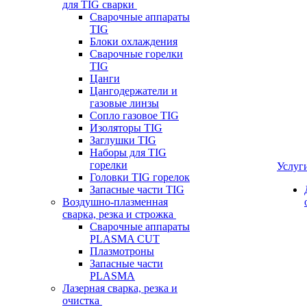
для TIG сварки
Сварочные аппараты
TIG
Блоки охлаждения
Сварочные горелки
TIG
Цанги
Цангодержатели и
газовые линзы
Сопло газовое TIG
Изоляторы TIG
Заглушки TIG
Наборы для TIG
горелки
Услуг
Головки TIG горелок
Запасные части TIG
Воздушно-плазменная
сварка, резка и строжка
Сварочные аппараты
PLASMA CUT
Плазмотроны
Запасные части
PLASMA
Лазерная сварка, резка и
очистка