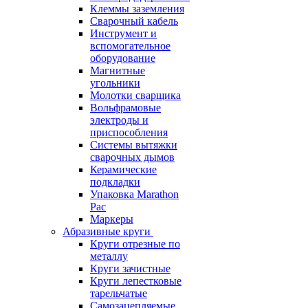
Клеммы заземления
Сварочный кабель
Инструмент и
вспомогательное
оборудование
Магнитные
угольники
Молотки сварщика
Вольфрамовые
электроды и
приспособления
Системы вытяжки
сварочных дымов
Керамические
подкладки
Упаковка Marathon
Pac
Маркеры
Абразивные круги
Круги отрезные по
металлу
Круги зачистные
Круги лепестковые
тарельчатые
Самозацепляемые