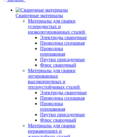
Сварочные материалы
Материалы для сварки
углеродистых и
низколегированных сталей
Электроды сварочные
Проволока сплошная
Проволока
порошковая
Прутки присадочные
Флюс сварочный
Материалы для сварки
легированных
высокопрочных и
теплоустойчивых сталей
Электроды сварочные
Проволока сплошная
Проволока
порошковая
Прутки присадочные
Флюс сварочный
Материалы для сварки
нержавеющих и
жаростойких сталей