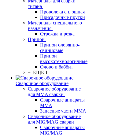
Материалы для сварки
титана
Проволока сплошная
Присадочные прутки
Материалы специального
назначения
Строжка и резка
Припои
Припои оловянно-
свинцовые
Припои
высокотехнологичные
Олово и баббит
+ ЕЩЕ 1
Сварочное оборудование
Сварочное оборудование
для MMA сварки
Сварочные аппараты
MMA
Запасные части MMA
Сварочное оборудование
для MIG/MAG сварки
Сварочные аппараты
MIG/MAG