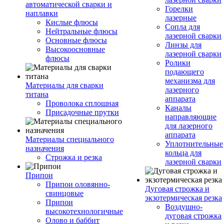
автоматической сварки и
Горелки
наплавки
лазерные
Кислые флюсы
Сопла для
Нейтральные флюсы
лазерной сварки
Основные флюсы
Линзы для
Высокоосновные
лазерной сварки
флюсы
Ролики
подающего
механизма для
Материалы для сварки
лазерного
титана
аппарата
Проволока сплошная
Каналы
Присадочные прутки
направляющие
для лазерного
аппарата
Материалы специального
Уплотнительные
назначения
кольца для
Строжка и резка
лазерной сварки
Припои
Припои оловянно-
Дуговая строжка и
свинцовые
экзотермическая резка
Припои
Воздушно-
высокотехнологичные
дуговая строжка
Олово и баббит