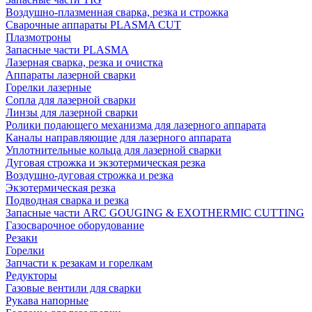
Воздушно-плазменная сварка, резка и строжка
Сварочные аппараты PLASMA CUT
Плазмотроны
Запасные части PLASMA
Лазерная сварка, резка и очистка
Аппараты лазерной сварки
Горелки лазерные
Сопла для лазерной сварки
Линзы для лазерной сварки
Ролики подающего механизма для лазерного аппарата
Каналы направляющие для лазерного аппарата
Уплотнительные кольца для лазерной сварки
Дуговая строжка и экзотермическая резка
Воздушно-дуговая строжка и резка
Экзотермическая резка
Подводная сварка и резка
Запасные части ARC GOUGING & EXOTHERMIC CUTTING
Газосварочное оборудование
Резаки
Горелки
Запчасти к резакам и горелкам
Редукторы
Газовые вентили для сварки
Рукава напорные