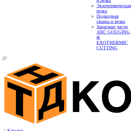
и резка
Экзотермическая
резка
Подводная
сварка и резка
Запасные части
ARC GOUGING
&
EXOTHERMIC
CUTTING
Каталог