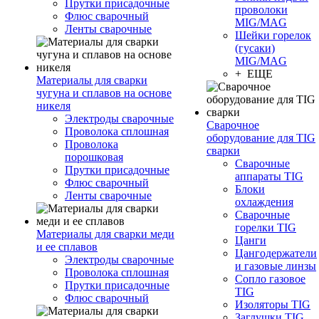
Прутки присадочные
проволоки
Флюс сварочный
MIG/MAG
Ленты сварочные
Шейки горелок
(гусаки)
MIG/MAG
+ ЕЩЕ
Материалы для сварки
чугуна и сплавов на основе
никеля
Электроды сварочные
Сварочное
Проволока сплошная
оборудование для TIG
Проволока
сварки
порошковая
Сварочные
Прутки присадочные
аппараты TIG
Флюс сварочный
Блоки
Ленты сварочные
охлаждения
Сварочные
горелки TIG
Материалы для сварки меди
Цанги
и ее сплавов
Цангодержатели
Электроды сварочные
и газовые линзы
Проволока сплошная
Сопло газовое
Прутки присадочные
TIG
Флюс сварочный
Изоляторы TIG
Заглушки TIG