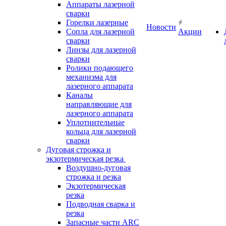
Аппараты лазерной
сварки
Горелки лазерные
Новости
Сопла для лазерной
Акции
сварки
Линзы для лазерной
сварки
Ролики подающего
механизма для
лазерного аппарата
Каналы
направляющие для
лазерного аппарата
Уплотнительные
кольца для лазерной
сварки
Дуговая строжка и
экзотермическая резка
Воздушно-дуговая
строжка и резка
Экзотермическая
резка
Подводная сварка и
резка
Запасные части ARC