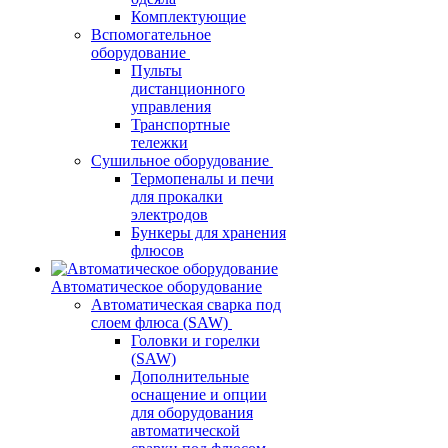
Комплектующие
Вспомогательное
оборудование
Пульты
дистанционного
управления
Транспортные
тележки
Сушильное оборудование
Термопеналы и печи
для прокалки
электродов
Бункеры для хранения
флюсов
Автоматическое оборудование
Автоматическая сварка под
слоем флюса (SAW)
Головки и горелки
(SAW)
Дополнительные
оснащение и опции
для оборудования
автоматической