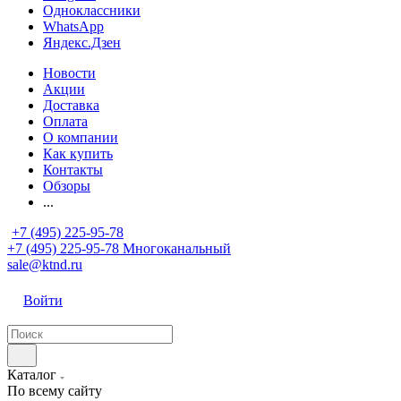
Одноклассники
WhatsApp
Яндекс.Дзен
Новости
Акции
Доставка
Оплата
О компании
Как купить
Контакты
Обзоры
...
+7 (495) 225-95-78
+7 (495) 225-95-78
Многоканальный
sale@ktnd.ru
Войти
Каталог
По всему сайту