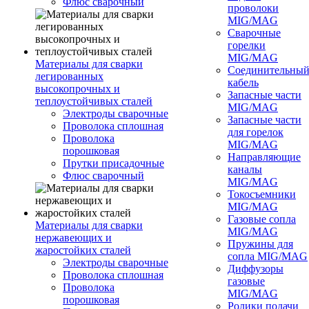
Флюс сварочный
проволоки
MIG/MAG
Сварочные
горелки
MIG/MAG
Материалы для сварки
Соединительны
легированных
кабель
высокопрочных и
Запасные части
теплоустойчивых сталей
MIG/MAG
Электроды сварочные
Запасные части
Проволока сплошная
для горелок
Проволока
MIG/MAG
порошковая
Направляющие
Прутки присадочные
каналы
Флюс сварочный
MIG/MAG
Токосъемники
MIG/MAG
Газовые сопла
Материалы для сварки
MIG/MAG
нержавеющих и
Пружины для
жаростойких сталей
сопла MIG/MAG
Электроды сварочные
Диффузоры
Проволока сплошная
газовые
Проволока
MIG/MAG
порошковая
Ролики подачи