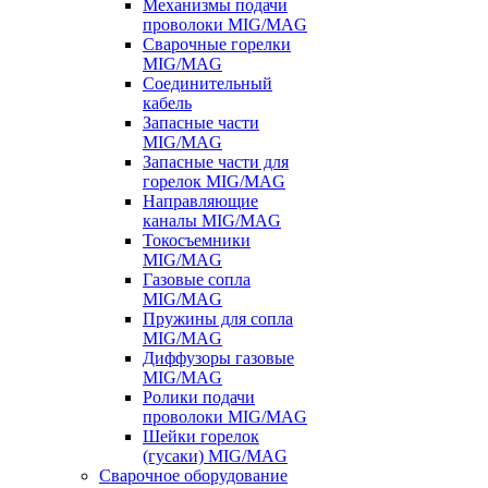
Механизмы подачи
проволоки MIG/MAG
Сварочные горелки
MIG/MAG
Соединительный
кабель
Запасные части
MIG/MAG
Запасные части для
горелок MIG/MAG
Направляющие
каналы MIG/MAG
Токосъемники
MIG/MAG
Газовые сопла
MIG/MAG
Пружины для сопла
MIG/MAG
Диффузоры газовые
MIG/MAG
Ролики подачи
проволоки MIG/MAG
Шейки горелок
(гусаки) MIG/MAG
Сварочное оборудование