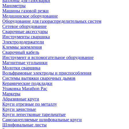
Баллоны для газосварки
Манометры
Машины газовой резки
Медицинское оборудование
Оборудование для газораспределительных систем
Сетевое оборудование
Сварочные аксессуары
Инструменты сварщика
Электрододержатели
Клеммы заземления
Сварочный кабель
Инструмент и вспомогательное оборудование
Магнитные угольники
Молотки сварщика
Вольфрамовые электроды и приспособления
Системы вытяжки сварочных дымов
Керамические подкладки
Упаковка Marathon Pac
Маркеры
Абразивные круги
Круги отрезные по металлу
Круги зачистные
Круги лепестковые тарельчатые
Самозацепляемые шлифовальные круги
Шлифовальные листы