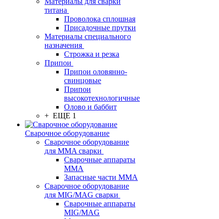
Материалы для сварки
титана
Проволока сплошная
Присадочные прутки
Материалы специального
назначения
Строжка и резка
Припои
Припои оловянно-
свинцовые
Припои
высокотехнологичные
Олово и баббит
+ ЕЩЕ 1
Сварочное оборудование
Сварочное оборудование
для MMA сварки
Сварочные аппараты
MMA
Запасные части MMA
Сварочное оборудование
для MIG/MAG сварки
Сварочные аппараты
MIG/MAG