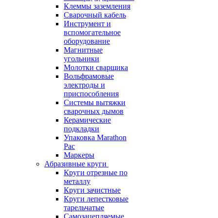
Клеммы заземления
Сварочный кабель
Инструмент и
вспомогательное
оборудование
Магнитные
угольники
Молотки сварщика
Вольфрамовые
электроды и
приспособления
Системы вытяжки
сварочных дымов
Керамические
подкладки
Упаковка Marathon
Pac
Маркеры
Абразивные круги
Круги отрезные по
металлу
Круги зачистные
Круги лепестковые
тарельчатые
Самозацепляемые