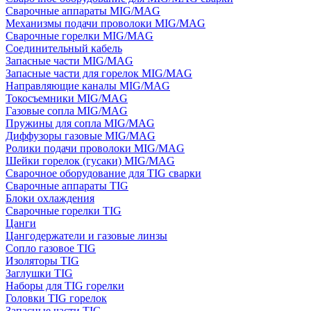
Сварочные аппараты MIG/MAG
Механизмы подачи проволоки MIG/MAG
Сварочные горелки MIG/MAG
Соединительный кабель
Запасные части MIG/MAG
Запасные части для горелок MIG/MAG
Направляющие каналы MIG/MAG
Токосъемники MIG/MAG
Газовые сопла MIG/MAG
Пружины для сопла MIG/MAG
Диффузоры газовые MIG/MAG
Ролики подачи проволоки MIG/MAG
Шейки горелок (гусаки) MIG/MAG
Сварочное оборудование для TIG сварки
Сварочные аппараты TIG
Блоки охлаждения
Сварочные горелки TIG
Цанги
Цангодержатели и газовые линзы
Сопло газовое TIG
Изоляторы TIG
Заглушки TIG
Наборы для TIG горелки
Головки TIG горелок
Запасные части TIG