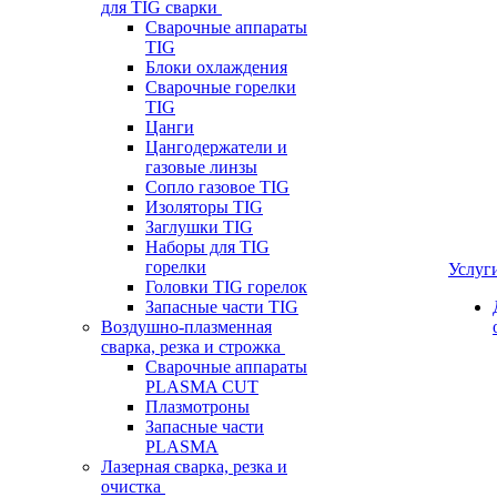
для TIG сварки
Сварочные аппараты
TIG
Блоки охлаждения
Сварочные горелки
TIG
Цанги
Цангодержатели и
газовые линзы
Сопло газовое TIG
Изоляторы TIG
Заглушки TIG
Наборы для TIG
горелки
Услуг
Головки TIG горелок
Запасные части TIG
Воздушно-плазменная
сварка, резка и строжка
Сварочные аппараты
PLASMA CUT
Плазмотроны
Запасные части
PLASMA
Лазерная сварка, резка и
очистка