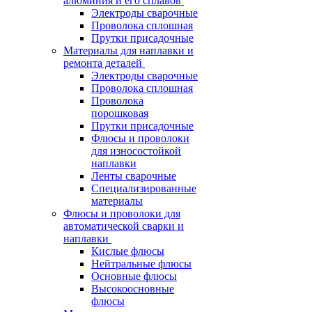
алюминия и его сплавов
Электроды сварочные
Проволока сплошная
Прутки присадочные
Материалы для наплавки и
ремонта деталей
Электроды сварочные
Проволока сплошная
Проволока
порошковая
Прутки присадочные
Флюсы и проволоки
для износостойкой
наплавки
Ленты сварочные
Специализированные
материалы
Флюсы и проволоки для
автоматической сварки и
наплавки
Кислые флюсы
Нейтральные флюсы
Основные флюсы
Высокоосновные
флюсы