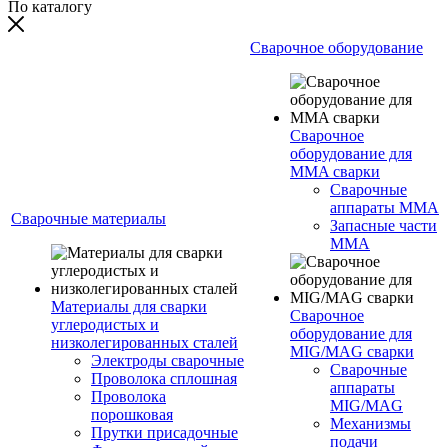
По каталогу
Сварочное оборудование
Сварочное
оборудование для
MMA сварки
Сварочные
аппараты MMA
Сварочные материалы
Запасные части
MMA
Материалы для сварки
Сварочное
углеродистых и
оборудование для
низколегированных сталей
MIG/MAG сварки
Электроды сварочные
Сварочные
Проволока сплошная
аппараты
Проволока
MIG/MAG
порошковая
Механизмы
Прутки присадочные
подачи