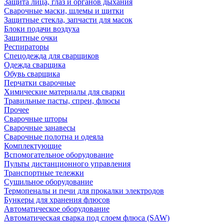
Защита лица, глаз и органов дыхания
Сварочные маски, шлемы и щитки
Защитные стекла, запчасти для масок
Блоки подачи воздуха
Защитные очки
Респираторы
Спецодежда для сварщиков
Одежда сварщика
Обувь сварщика
Перчатки сварочные
Химические материалы для сварки
Травильные пасты, спреи, флюсы
Прочее
Сварочные шторы
Сварочные занавесы
Сварочные полотна и одеяла
Комплектующие
Вспомогательное оборудование
Пульты дистанционного управления
Транспортные тележки
Сушильное оборудование
Термопеналы и печи для прокалки электродов
Бункеры для хранения флюсов
Автоматическое оборудование
Автоматическая сварка под слоем флюса (SAW)