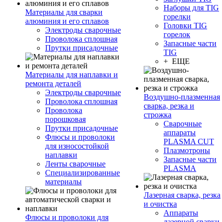
Наборы для TIG
Материалы для сварки
горелки
алюминия и его сплавов
Головки TIG
Электроды сварочные
горелок
Проволока сплошная
Запасные части
Прутки присадочные
TIG
+ ЕЩЕ
Материалы для наплавки и
ремонта деталей
Электроды сварочные
Воздушно-плазменная
Проволока сплошная
сварка, резка и
Проволока
строжка
порошковая
Сварочные
Прутки присадочные
аппараты
Флюсы и проволоки
PLASMA CUT
для износостойкой
Плазмотроны
наплавки
Запасные части
Ленты сварочные
PLASMA
Специализированные
материалы
Лазерная сварка, резка
и очистка
Аппараты
Флюсы и проволоки для
лазерной сварки