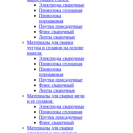
Электроды сварочные
Проволока сплошная
Проволока
порошковая
Прутки присадочные
Флюс сварочный
Ленты сварочные
Материалы для сварки
чугуна и сплавов на основе
никеля
Электроды сварочные
Проволока сплошная
Проволока
порошковая
Прутки присадочные
Флюс сварочный
Ленты сварочные
Материалы для сварки меди
и ее сплавов
Электроды сварочные
Проволока сплошная
Прутки присадочные
Флюс сварочный
Материалы для сварки