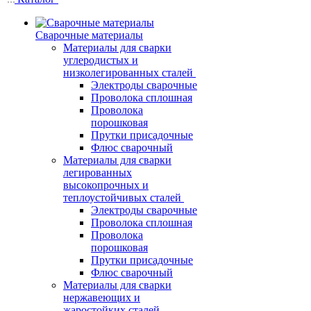
Сварочные материалы
Материалы для сварки
углеродистых и
низколегированных сталей
Электроды сварочные
Проволока сплошная
Проволока
порошковая
Прутки присадочные
Флюс сварочный
Материалы для сварки
легированных
высокопрочных и
теплоустойчивых сталей
Электроды сварочные
Проволока сплошная
Проволока
порошковая
Прутки присадочные
Флюс сварочный
Материалы для сварки
нержавеющих и
жаростойких сталей