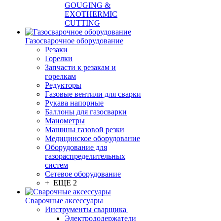
GOUGING &
EXOTHERMIC
CUTTING
Газосварочное оборудование
Резаки
Горелки
Запчасти к резакам и
горелкам
Редукторы
Газовые вентили для сварки
Рукава напорные
Баллоны для газосварки
Манометры
Машины газовой резки
Медицинское оборудование
Оборудование для
газораспределительных
систем
Сетевое оборудование
+ ЕЩЕ 2
Сварочные аксессуары
Инструменты сварщика
Электрододержатели