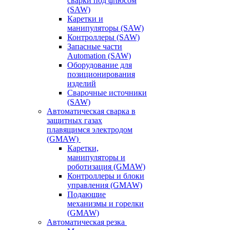
сварки под флюсом
(SAW)
Каретки и
манипуляторы (SAW)
Контроллеры (SAW)
Запасные части
Automation (SAW)
Оборудование для
позиционирования
изделий
Сварочные источники
(SAW)
Автоматическая сварка в
защитных газах
плавящимся электродом
(GMAW)
Каретки,
манипуляторы и
роботизация (GMAW)
Контроллеры и блоки
управления (GMAW)
Подающие
механизмы и горелки
(GMAW)
Автоматическая резка