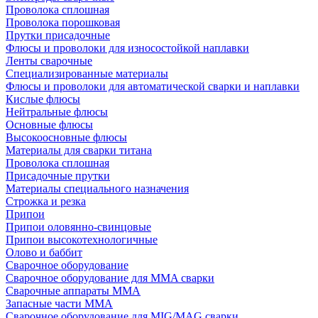
Проволока сплошная
Проволока порошковая
Прутки присадочные
Флюсы и проволоки для износостойкой наплавки
Ленты сварочные
Специализированные материалы
Флюсы и проволоки для автоматической сварки и наплавки
Кислые флюсы
Нейтральные флюсы
Основные флюсы
Высокоосновные флюсы
Материалы для сварки титана
Проволока сплошная
Присадочные прутки
Материалы специального назначения
Строжка и резка
Припои
Припои оловянно-свинцовые
Припои высокотехнологичные
Олово и баббит
Сварочное оборудование
Сварочное оборудование для MMA сварки
Сварочные аппараты MMA
Запасные части MMA
Сварочное оборудование для MIG/MAG сварки