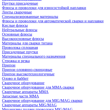
Прутки присадочные
Флюсы и проволоки для износостойкой наплавки
Ленты сварочные
Специализированные материалы
Флюсы и проволоки для автоматической сварки и наплавки
Кислые флюсы
Нейтральные флюсы
Основные флюсы
Высокоосновные флюсы
Материалы для сварки титана
Проволока сплошная
Присадочные прутки
Материалы специального назначения
Строжка и резка
Припои
Припои оловянно-свинцовые
Припои высокотехнологичные
Олово и баббит
Сварочное оборудование
Сварочное оборудование для MMA сварки
Сварочные аппараты MMA
Запасные части MMA
Сварочное оборудование для MIG/MAG сварки
Сварочные аппараты MIG/MAG
Механизмы подачи проволоки MIG/MAG