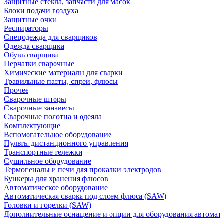
Защитные стекла, запчасти для масок
Блоки подачи воздуха
Защитные очки
Респираторы
Спецодежда для сварщиков
Одежда сварщика
Обувь сварщика
Перчатки сварочные
Химические материалы для сварки
Травильные пасты, спреи, флюсы
Прочее
Сварочные шторы
Сварочные занавесы
Сварочные полотна и одеяла
Комплектующие
Вспомогательное оборудование
Пульты дистанционного управления
Транспортные тележки
Сушильное оборудование
Термопеналы и печи для прокалки электродов
Бункеры для хранения флюсов
Автоматическое оборудование
Автоматическая сварка под слоем флюса (SAW)
Головки и горелки (SAW)
Дополнительные оснащение и опции для оборудования автома