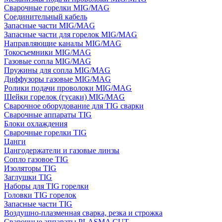
Сварочные горелки MIG/MAG
Соединительный кабель
Запасные части MIG/MAG
Запасные части для горелок MIG/MAG
Направляющие каналы MIG/MAG
Токосъемники MIG/MAG
Газовые сопла MIG/MAG
Пружины для сопла MIG/MAG
Диффузоры газовые MIG/MAG
Ролики подачи проволоки MIG/MAG
Шейки горелок (гусаки) MIG/MAG
Сварочное оборудование для TIG сварки
Сварочные аппараты TIG
Блоки охлаждения
Сварочные горелки TIG
Цанги
Цангодержатели и газовые линзы
Сопло газовое TIG
Изоляторы TIG
Заглушки TIG
Наборы для TIG горелки
Головки TIG горелок
Запасные части TIG
Воздушно-плазменная сварка, резка и строжка
Сварочные аппараты PLASMA CUT