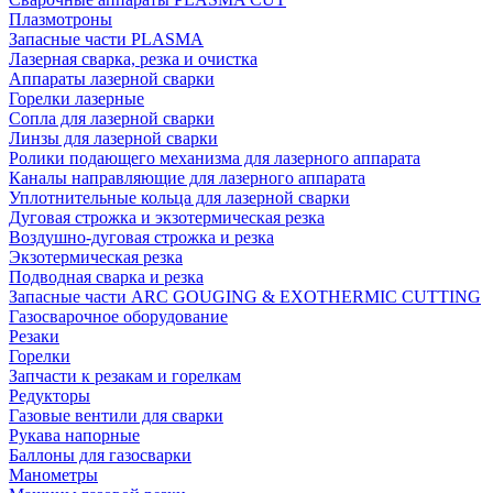
Плазмотроны
Запасные части PLASMA
Лазерная сварка, резка и очистка
Аппараты лазерной сварки
Горелки лазерные
Сопла для лазерной сварки
Линзы для лазерной сварки
Ролики подающего механизма для лазерного аппарата
Каналы направляющие для лазерного аппарата
Уплотнительные кольца для лазерной сварки
Дуговая строжка и экзотермическая резка
Воздушно-дуговая строжка и резка
Экзотермическая резка
Подводная сварка и резка
Запасные части ARC GOUGING & EXOTHERMIC CUTTING
Газосварочное оборудование
Резаки
Горелки
Запчасти к резакам и горелкам
Редукторы
Газовые вентили для сварки
Рукава напорные
Баллоны для газосварки
Манометры