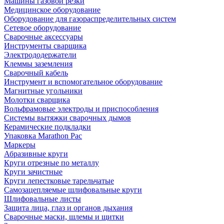
Машины газовой резки
Медицинское оборудование
Оборудование для газораспределительных систем
Сетевое оборудование
Сварочные аксессуары
Инструменты сварщика
Электрододержатели
Клеммы заземления
Сварочный кабель
Инструмент и вспомогательное оборудование
Магнитные угольники
Молотки сварщика
Вольфрамовые электроды и приспособления
Системы вытяжки сварочных дымов
Керамические подкладки
Упаковка Marathon Pac
Маркеры
Абразивные круги
Круги отрезные по металлу
Круги зачистные
Круги лепестковые тарельчатые
Самозацепляемые шлифовальные круги
Шлифовальные листы
Защита лица, глаз и органов дыхания
Сварочные маски, шлемы и щитки