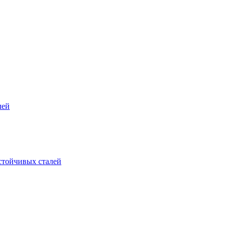
лей
стойчивых сталей