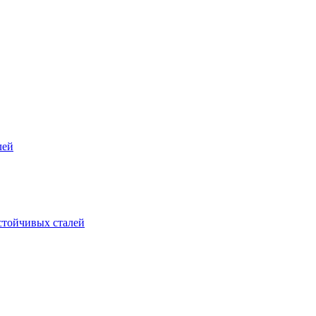
лей
стойчивых сталей