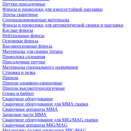
Прутки присадочные
Флюсы и проволоки для износостойкой наплавки
Ленты сварочные
Специализированные материалы
Флюсы и проволоки для автоматической сварки и наплавки
Кислые флюсы
Нейтральные флюсы
Основные флюсы
Высокоосновные флюсы
Материалы для сварки титана
Проволока сплошная
Присадочные прутки
Материалы специального назначения
Строжка и резка
Припои
Припои оловянно-свинцовые
Припои высокотехнологичные
Олово и баббит
Сварочное оборудование
Сварочное оборудование для MMA сварки
Сварочные аппараты MMA
Запасные части MMA
Сварочное оборудование для MIG/MAG сварки
Сварочные аппараты MIG/MAG
Механизмы подачи проволоки MIG/MAG