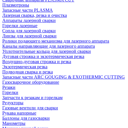
Плазмотроны
Запасные части PLASMA
Лазерная сварка, резка и очистка
Аппараты лазерной сварки
Горелки лазерные
Сопла для лазерной сварки
Линзы для лазерной сварки
Ролики подающего механизма для лазерного аппарата
Каналы направляющие для лазерного аппарата
Уплотнительные кольца для лазерной сварки
Дуговая строжка и экзотермическая резка
Воздушно-дуговая строжка и резка
Экзотермическая резка
Подводная сварка и резка
Запасные части ARC GOUGING & EXOTHERMIC CUTTING
Газосварочное оборудование
Резаки
Горелки
Запчасти к резакам и горелкам
Редукторы
Газовые вентили для сварки
Рукава напорные
Баллоны для газосварки
Манометры