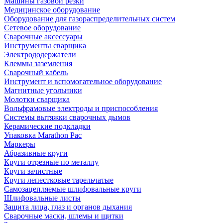
Машины газовой резки
Медицинское оборудование
Оборудование для газораспределительных систем
Сетевое оборудование
Сварочные аксессуары
Инструменты сварщика
Электрододержатели
Клеммы заземления
Сварочный кабель
Инструмент и вспомогательное оборудование
Магнитные угольники
Молотки сварщика
Вольфрамовые электроды и приспособления
Системы вытяжки сварочных дымов
Керамические подкладки
Упаковка Marathon Pac
Маркеры
Абразивные круги
Круги отрезные по металлу
Круги зачистные
Круги лепестковые тарельчатые
Самозацепляемые шлифовальные круги
Шлифовальные листы
Защита лица, глаз и органов дыхания
Сварочные маски, шлемы и щитки