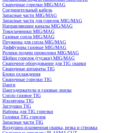
Сварочные горелки MIG/MAG
Соединительный кабель
Запасные части MIG/MAG
Запасные части для горелок MIG/MAG
Направляющие каналы MIG/MAG
Токосъемники MIG/MAG
Газовые сопла MIG/MAG
Пружины для сопла MIG/MAG
Диффузоры газовые MIG/MAG
Ролики подачи проволоки MIG/MAG
Шейки горелок (гусаки) MIG/MAG
Сварочное оборудование для TIG сварки
Сварочные аппараты TIG
Блоки охлаждения
Сварочные горелки TIG
Цанги
Цангодержатели и газовые линзы
Сопло газовое TIG
Изоляторы TIG
Заглушки TIG
Наборы для TIG горелки
Головки TIG горелок
Запасные части TIG
Воздушно-плазменная сварка, резка и строжка
Сварочные аппараты PLASMA CUT