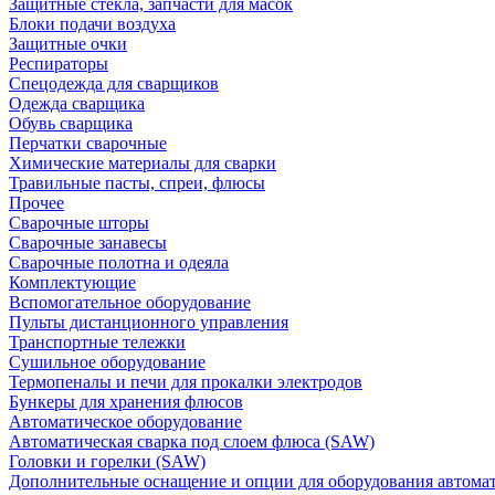
Защитные стекла, запчасти для масок
Блоки подачи воздуха
Защитные очки
Респираторы
Спецодежда для сварщиков
Одежда сварщика
Обувь сварщика
Перчатки сварочные
Химические материалы для сварки
Травильные пасты, спреи, флюсы
Прочее
Сварочные шторы
Сварочные занавесы
Сварочные полотна и одеяла
Комплектующие
Вспомогательное оборудование
Пульты дистанционного управления
Транспортные тележки
Сушильное оборудование
Термопеналы и печи для прокалки электродов
Бункеры для хранения флюсов
Автоматическое оборудование
Автоматическая сварка под слоем флюса (SAW)
Головки и горелки (SAW)
Дополнительные оснащение и опции для оборудования автома