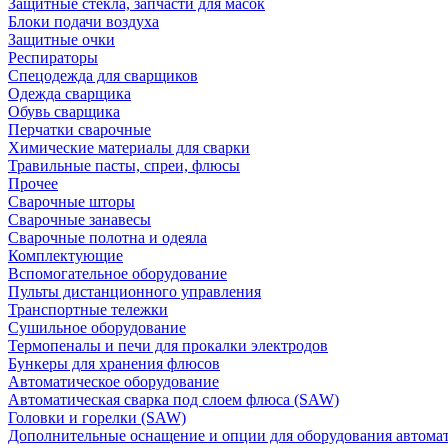
Защитные стекла, запчасти для масок
Блоки подачи воздуха
Защитные очки
Респираторы
Спецодежда для сварщиков
Одежда сварщика
Обувь сварщика
Перчатки сварочные
Химические материалы для сварки
Травильные пасты, спреи, флюсы
Прочее
Сварочные шторы
Сварочные занавесы
Сварочные полотна и одеяла
Комплектующие
Вспомогательное оборудование
Пульты дистанционного управления
Транспортные тележки
Сушильное оборудование
Термопеналы и печи для прокалки электродов
Бункеры для хранения флюсов
Автоматическое оборудование
Автоматическая сварка под слоем флюса (SAW)
Головки и горелки (SAW)
Дополнительные оснащение и опции для оборудования автома