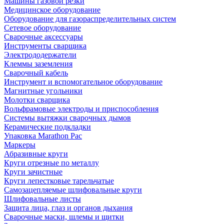
Машины газовой резки
Медицинское оборудование
Оборудование для газораспределительных систем
Сетевое оборудование
Сварочные аксессуары
Инструменты сварщика
Электрододержатели
Клеммы заземления
Сварочный кабель
Инструмент и вспомогательное оборудование
Магнитные угольники
Молотки сварщика
Вольфрамовые электроды и приспособления
Системы вытяжки сварочных дымов
Керамические подкладки
Упаковка Marathon Pac
Маркеры
Абразивные круги
Круги отрезные по металлу
Круги зачистные
Круги лепестковые тарельчатые
Самозацепляемые шлифовальные круги
Шлифовальные листы
Защита лица, глаз и органов дыхания
Сварочные маски, шлемы и щитки