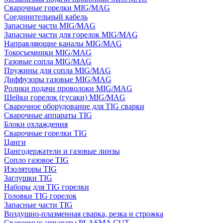
Сварочные горелки MIG/MAG
Соединительный кабель
Запасные части MIG/MAG
Запасные части для горелок MIG/MAG
Направляющие каналы MIG/MAG
Токосъемники MIG/MAG
Газовые сопла MIG/MAG
Пружины для сопла MIG/MAG
Диффузоры газовые MIG/MAG
Ролики подачи проволоки MIG/MAG
Шейки горелок (гусаки) MIG/MAG
Сварочное оборудование для TIG сварки
Сварочные аппараты TIG
Блоки охлаждения
Сварочные горелки TIG
Цанги
Цангодержатели и газовые линзы
Сопло газовое TIG
Изоляторы TIG
Заглушки TIG
Наборы для TIG горелки
Головки TIG горелок
Запасные части TIG
Воздушно-плазменная сварка, резка и строжка
Сварочные аппараты PLASMA CUT