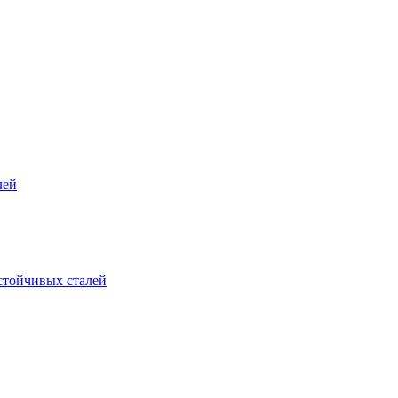
лей
стойчивых сталей