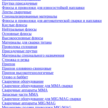
Прутки присадочные
Флюсы и проволоки для износостойкой наплавки
Ленты сварочные
Специализированные материалы
Флюсы и проволоки для автоматической сварки и наплавки
Кислые флюсы
Нейтральные флюсы
Основные флюсы
Высокоосновные флюсы
Материалы для сварки титана
Проволока сплошная
Присадочные прутки
Материалы специального назначения
Строжка и резка
Припои
Припои оловянно-свинцовые
Припои высокотехнологичные
Олово и баббит
Сварочное оборудование
Сварочное оборудование для MMA сварки
Сварочные аппараты MMA
Запасные части MMA
Сварочное оборудование для MIG/MAG сварки
Сварочные аппараты MIG/MAG
Механизмы подачи проволоки MIG/MAG