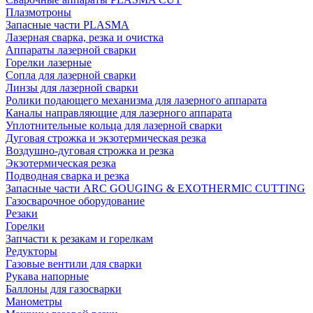
Плазмотроны
Запасные части PLASMA
Лазерная сварка, резка и очистка
Аппараты лазерной сварки
Горелки лазерные
Сопла для лазерной сварки
Линзы для лазерной сварки
Ролики подающего механизма для лазерного аппарата
Каналы направляющие для лазерного аппарата
Уплотнительные кольца для лазерной сварки
Дуговая строжка и экзотермическая резка
Воздушно-дуговая строжка и резка
Экзотермическая резка
Подводная сварка и резка
Запасные части ARC GOUGING & EXOTHERMIC CUTTING
Газосварочное оборудование
Резаки
Горелки
Запчасти к резакам и горелкам
Редукторы
Газовые вентили для сварки
Рукава напорные
Баллоны для газосварки
Манометры