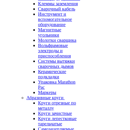
Клеммы заземления
Сварочный кабель
Инструмент и
вспомогательное
оборудование
Магнитные
угольники
Молотки сварщика
Вольфрамовые
электроды и
приспособления
Системы вытяжки
сварочных дымов
Керамические
подкладки
Упаковка Marathon
Pac
Маркеры
Абразивные круги
Круги отрезные по
металлу
Круги зачистные
Круги лепестковые
тарельчатые
Самозацепляемые