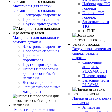
Наборы для TIG
Материалы для сварки
горелки
алюминия и его сплавов
Головки TIG
Электроды сварочные
горелок
Проволока сплошная
Запасные части
Прутки присадочные
TIG
+ ЕЩЕ
Материалы для наплавки и
ремонта деталей
Электроды сварочные
Воздушно-плазменная
Проволока сплошная
сварка, резка и
Проволока
строжка
порошковая
Сварочные
Прутки присадочные
аппараты
Флюсы и проволоки
PLASMA CUT
для износостойкой
Плазмотроны
наплавки
Запасные части
Ленты сварочные
PLASMA
Специализированные
материалы
Лазерная сварка, резка
и очистка
Аппараты
Флюсы и проволоки для
лазерной сварки