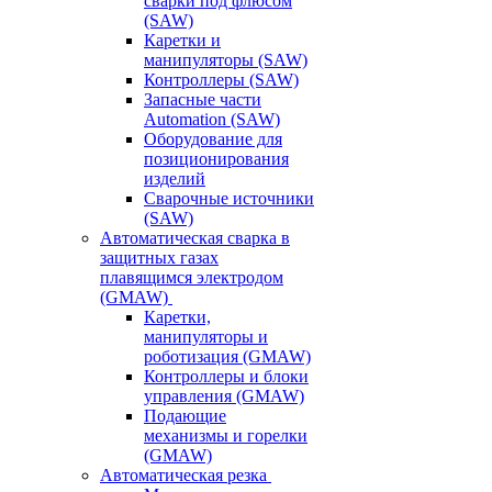
сварки под флюсом
(SAW)
Каретки и
манипуляторы (SAW)
Контроллеры (SAW)
Запасные части
Automation (SAW)
Оборудование для
позиционирования
изделий
Сварочные источники
(SAW)
Автоматическая сварка в
защитных газах
плавящимся электродом
(GMAW)
Каретки,
манипуляторы и
роботизация (GMAW)
Контроллеры и блоки
управления (GMAW)
Подающие
механизмы и горелки
(GMAW)
Автоматическая резка