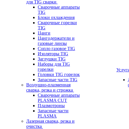
для TIG сварки
Сварочные аппараты
TIG
Блоки охлаждения
Сварочные горелки
TIG
Цанги
Цангодержатели и
газовые линзы
Сопло газовое TIG
Изоляторы TIG
Заглушки TIG
Наборы для TIG
горелки
Услуг
Головки TIG горелок
Запасные части TIG
Воздушно-плазменная
сварка, резка и строжка
Сварочные аппараты
PLASMA CUT
Плазмотроны
Запасные части
PLASMA
Лазерная сварка, резка и
очистка