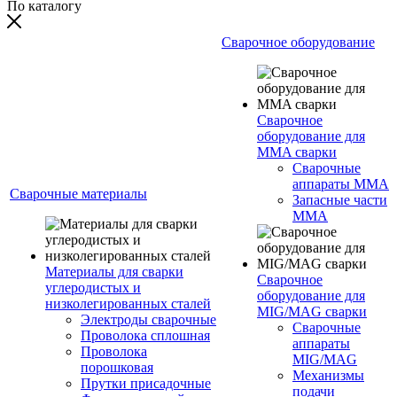
По каталогу
Сварочное оборудование
Сварочное
оборудование для
MMA сварки
Сварочные
аппараты MMA
Сварочные материалы
Запасные части
MMA
Материалы для сварки
Сварочное
углеродистых и
оборудование для
низколегированных сталей
MIG/MAG сварки
Электроды сварочные
Сварочные
Проволока сплошная
аппараты
Проволока
MIG/MAG
порошковая
Механизмы
Прутки присадочные
подачи