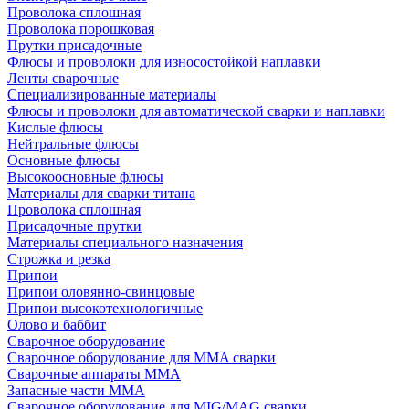
Проволока сплошная
Проволока порошковая
Прутки присадочные
Флюсы и проволоки для износостойкой наплавки
Ленты сварочные
Специализированные материалы
Флюсы и проволоки для автоматической сварки и наплавки
Кислые флюсы
Нейтральные флюсы
Основные флюсы
Высокоосновные флюсы
Материалы для сварки титана
Проволока сплошная
Присадочные прутки
Материалы специального назначения
Строжка и резка
Припои
Припои оловянно-свинцовые
Припои высокотехнологичные
Олово и баббит
Сварочное оборудование
Сварочное оборудование для MMA сварки
Сварочные аппараты MMA
Запасные части MMA
Сварочное оборудование для MIG/MAG сварки