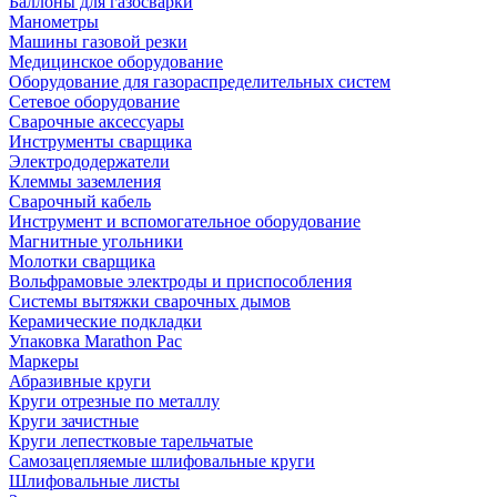
Баллоны для газосварки
Манометры
Машины газовой резки
Медицинское оборудование
Оборудование для газораспределительных систем
Сетевое оборудование
Сварочные аксессуары
Инструменты сварщика
Электрододержатели
Клеммы заземления
Сварочный кабель
Инструмент и вспомогательное оборудование
Магнитные угольники
Молотки сварщика
Вольфрамовые электроды и приспособления
Системы вытяжки сварочных дымов
Керамические подкладки
Упаковка Marathon Pac
Маркеры
Абразивные круги
Круги отрезные по металлу
Круги зачистные
Круги лепестковые тарельчатые
Самозацепляемые шлифовальные круги
Шлифовальные листы