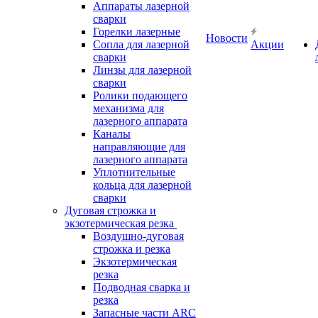
Аппараты лазерной
сварки
Горелки лазерные
Новости
Сопла для лазерной
Акции
сварки
Линзы для лазерной
сварки
Ролики подающего
механизма для
лазерного аппарата
Каналы
направляющие для
лазерного аппарата
Уплотнительные
кольца для лазерной
сварки
Дуговая строжка и
экзотермическая резка
Воздушно-дуговая
строжка и резка
Экзотермическая
резка
Подводная сварка и
резка
Запасные части ARC