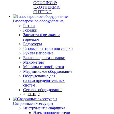
GOUGING &
EXOTHERMIC
CUTTING
Газосварочное оборудование
Резаки
Горелки
Запчасти к резакам и
горелкам
Редукторы
Газовые вентили для сварки
Рукава напорные
Баллоны для газосварки
Манометры
Машины газовой резки
Медицинское оборудование
Оборудование для
газораспределительных
систем
Сетевое оборудование
+ ЕЩЕ 2
Сварочные аксессуары
Инструменты сварщика
Электрододержатели