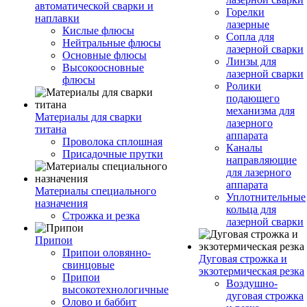
автоматической сварки и
Горелки
наплавки
лазерные
Кислые флюсы
Сопла для
Нейтральные флюсы
лазерной сварки
Основные флюсы
Линзы для
Высокоосновные
лазерной сварки
флюсы
Ролики
подающего
механизма для
Материалы для сварки
лазерного
титана
аппарата
Проволока сплошная
Каналы
Присадочные прутки
направляющие
для лазерного
аппарата
Материалы специального
Уплотнительные
назначения
кольца для
Строжка и резка
лазерной сварки
Припои
Припои оловянно-
Дуговая строжка и
свинцовые
экзотермическая резка
Припои
Воздушно-
высокотехнологичные
дуговая строжка
Олово и баббит