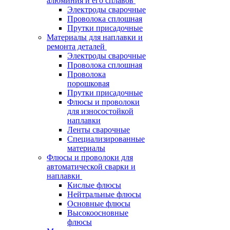
алюминия и его сплавов
Электроды сварочные
Проволока сплошная
Прутки присадочные
Материалы для наплавки и
ремонта деталей
Электроды сварочные
Проволока сплошная
Проволока
порошковая
Прутки присадочные
Флюсы и проволоки
для износостойкой
наплавки
Ленты сварочные
Специализированные
материалы
Флюсы и проволоки для
автоматической сварки и
наплавки
Кислые флюсы
Нейтральные флюсы
Основные флюсы
Высокоосновные
флюсы