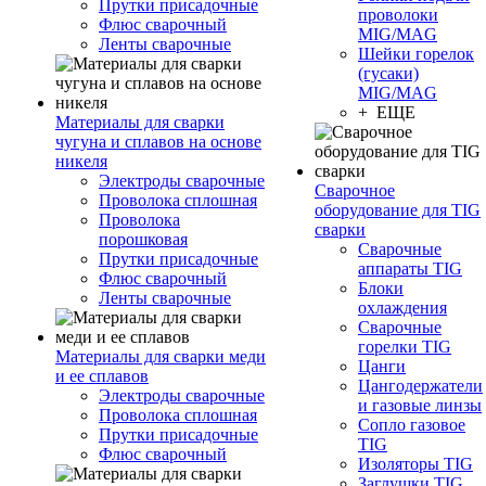
Прутки присадочные
проволоки
Флюс сварочный
MIG/MAG
Ленты сварочные
Шейки горелок
(гусаки)
MIG/MAG
+ ЕЩЕ
Материалы для сварки
чугуна и сплавов на основе
никеля
Электроды сварочные
Сварочное
Проволока сплошная
оборудование для TIG
Проволока
сварки
порошковая
Сварочные
Прутки присадочные
аппараты TIG
Флюс сварочный
Блоки
Ленты сварочные
охлаждения
Сварочные
горелки TIG
Материалы для сварки меди
Цанги
и ее сплавов
Цангодержатели
Электроды сварочные
и газовые линзы
Проволока сплошная
Сопло газовое
Прутки присадочные
TIG
Флюс сварочный
Изоляторы TIG
Заглушки TIG