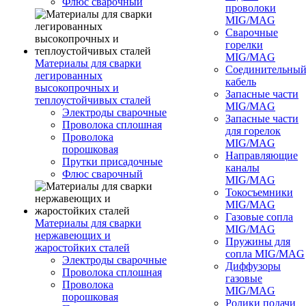
Флюс сварочный
проволоки
MIG/MAG
Сварочные
горелки
MIG/MAG
Материалы для сварки
Соединительны
легированных
кабель
высокопрочных и
Запасные части
теплоустойчивых сталей
MIG/MAG
Электроды сварочные
Запасные части
Проволока сплошная
для горелок
Проволока
MIG/MAG
порошковая
Направляющие
Прутки присадочные
каналы
Флюс сварочный
MIG/MAG
Токосъемники
MIG/MAG
Газовые сопла
Материалы для сварки
MIG/MAG
нержавеющих и
Пружины для
жаростойких сталей
сопла MIG/MAG
Электроды сварочные
Диффузоры
Проволока сплошная
газовые
Проволока
MIG/MAG
порошковая
Ролики подачи