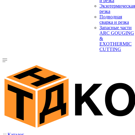
и резка
Экзотермическая
резка
Подводная
сварка и резка
Запасные части
ARC GOUGING
&
EXOTHERMIC
CUTTING
Каталог