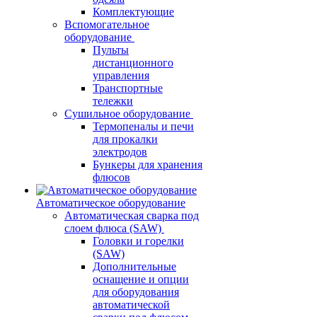
Комплектующие
Вспомогательное
оборудование
Пульты
дистанционного
управления
Транспортные
тележки
Сушильное оборудование
Термопеналы и печи
для прокалки
электродов
Бункеры для хранения
флюсов
Автоматическое оборудование
Автоматическая сварка под
слоем флюса (SAW)
Головки и горелки
(SAW)
Дополнительные
оснащение и опции
для оборудования
автоматической