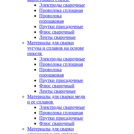
Электроды сварочные
Проволока сплошная
Проволока
порошковая
Прутки присадочные
Флюс сварочный
Ленты сварочные
Материалы для сварки
чугуна и сплавов на основе
никеля
Электроды сварочные
Проволока сплошная
Проволока
порошковая
Прутки присадочные
Флюс сварочный
Ленты сварочные
Материалы для сварки меди
и ее сплавов
Электроды сварочные
Проволока сплошная
Прутки присадочные
Флюс сварочный
Материалы для сварки