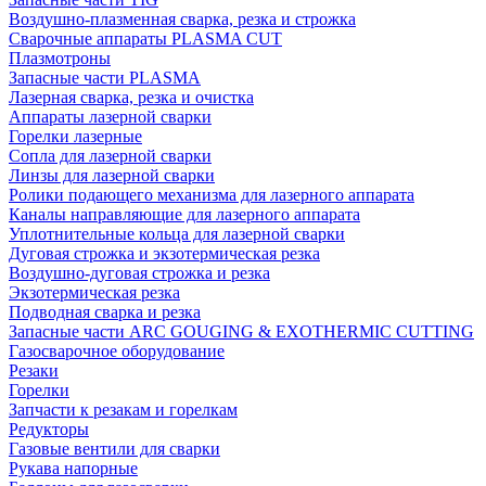
Воздушно-плазменная сварка, резка и строжка
Сварочные аппараты PLASMA CUT
Плазмотроны
Запасные части PLASMA
Лазерная сварка, резка и очистка
Аппараты лазерной сварки
Горелки лазерные
Сопла для лазерной сварки
Линзы для лазерной сварки
Ролики подающего механизма для лазерного аппарата
Каналы направляющие для лазерного аппарата
Уплотнительные кольца для лазерной сварки
Дуговая строжка и экзотермическая резка
Воздушно-дуговая строжка и резка
Экзотермическая резка
Подводная сварка и резка
Запасные части ARC GOUGING & EXOTHERMIC CUTTING
Газосварочное оборудование
Резаки
Горелки
Запчасти к резакам и горелкам
Редукторы
Газовые вентили для сварки
Рукава напорные