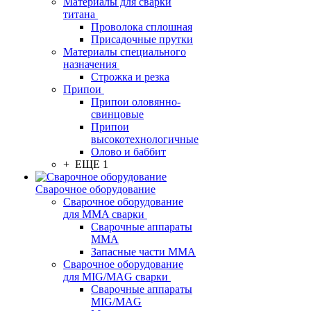
Материалы для сварки
титана
Проволока сплошная
Присадочные прутки
Материалы специального
назначения
Строжка и резка
Припои
Припои оловянно-
свинцовые
Припои
высокотехнологичные
Олово и баббит
+ ЕЩЕ 1
Сварочное оборудование
Сварочное оборудование
для MMA сварки
Сварочные аппараты
MMA
Запасные части MMA
Сварочное оборудование
для MIG/MAG сварки
Сварочные аппараты
MIG/MAG