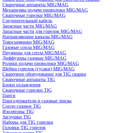
Сварочные аппараты MIG/MAG
Механизмы подачи проволоки MIG/MAG
Сварочные горелки MIG/MAG
Соединительный кабель
Запасные части MIG/MAG
Запасные части для горелок MIG/MAG
Направляющие каналы MIG/MAG
Токосъемники MIG/MAG
Газовые сопла MIG/MAG
Пружины для сопла MIG/MAG
Диффузоры газовые MIG/MAG
Ролики подачи проволоки MIG/MAG
Шейки горелок (гусаки) MIG/MAG
Сварочное оборудование для TIG сварки
Сварочные аппараты TIG
Блоки охлаждения
Сварочные горелки TIG
Цанги
Цангодержатели и газовые линзы
Сопло газовое TIG
Изоляторы TIG
Заглушки TIG
Наборы для TIG горелки
Головки TIG горелок
Запасные части TIG