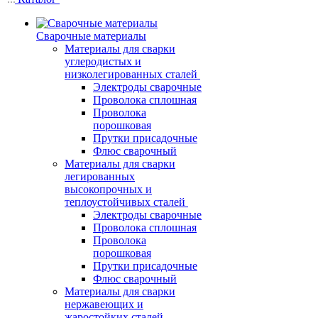
Сварочные материалы
Материалы для сварки
углеродистых и
низколегированных сталей
Электроды сварочные
Проволока сплошная
Проволока
порошковая
Прутки присадочные
Флюс сварочный
Материалы для сварки
легированных
высокопрочных и
теплоустойчивых сталей
Электроды сварочные
Проволока сплошная
Проволока
порошковая
Прутки присадочные
Флюс сварочный
Материалы для сварки
нержавеющих и
жаростойких сталей