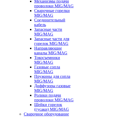
Механизмы подачи
проволоки MIG/MAG
Сварочные горелки
MIG/MAG
Соединительный
кабель
Запасные части
MIG/MAG
Запасные части для
горелок MIG/MAG
Направляющие
каналы MIG/MAG
Токосъемники
MIG/MAG
Газовые сопла
MIG/MAG
Пружины для сопла
MIG/MAG
Диффузоры газовые
MIG/MAG
Ролики подачи
проволоки MIG/MAG
Шейки горелок
(гусаки) MIG/MAG
Сварочное оборудование