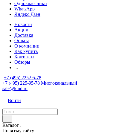
Одноклассники
WhatsApp
Яндекс.Дзен
Новости
Акции
Доставка
Оплата
О компании
Как купить
Контакты
Обзоры
...
+7 (495) 225-95-78
+7 (495) 225-95-78
Многоканальный
sale@ktnd.ru
Войти
Каталог
По всему сайту