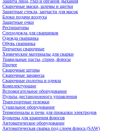
Защита лица, глаз и органов дыхания
Сварочные маски, шлемы и щитки
Защитные стекла, запчасти для масок
Блоки подачи воздуха
Защитные очки
Респираторы
Спецодежда для сварщиков
Одежда сварщика
Обувь сварщика
Перчатки сварочные
Химические материалы для сварки
Травильные пасты, спреи, флюсы
Прочее
Сварочные шторы
Сварочные занавесы
Сварочные полотна и одеяла
Комплектующие
Вспомогательное оборудование
Пульты дистанционного управления
Транспортные тележки
Сушильное оборудование
Термопеналы и печи для прокалки электродов
Бункеры для хранения флюсов
Автоматическое оборудование
Автоматическая сварка под слоем флюса (SAW)