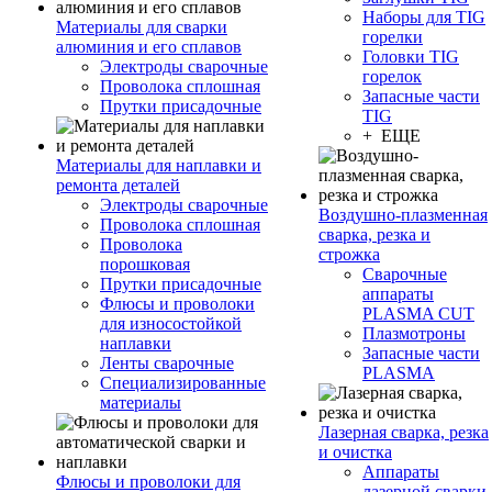
Наборы для TIG
Материалы для сварки
горелки
алюминия и его сплавов
Головки TIG
Электроды сварочные
горелок
Проволока сплошная
Запасные части
Прутки присадочные
TIG
+ ЕЩЕ
Материалы для наплавки и
ремонта деталей
Электроды сварочные
Воздушно-плазменная
Проволока сплошная
сварка, резка и
Проволока
строжка
порошковая
Сварочные
Прутки присадочные
аппараты
Флюсы и проволоки
PLASMA CUT
для износостойкой
Плазмотроны
наплавки
Запасные части
Ленты сварочные
PLASMA
Специализированные
материалы
Лазерная сварка, резка
и очистка
Аппараты
Флюсы и проволоки для
лазерной сварки