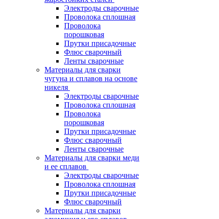
Электроды сварочные
Проволока сплошная
Проволока
порошковая
Прутки присадочные
Флюс сварочный
Ленты сварочные
Материалы для сварки
чугуна и сплавов на основе
никеля
Электроды сварочные
Проволока сплошная
Проволока
порошковая
Прутки присадочные
Флюс сварочный
Ленты сварочные
Материалы для сварки меди
и ее сплавов
Электроды сварочные
Проволока сплошная
Прутки присадочные
Флюс сварочный
Материалы для сварки