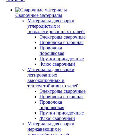
Сварочные материалы
Материалы для сварки
углеродистых и
низколегированных сталей
Электроды сварочные
Проволока сплошная
Проволока
порошковая
Прутки присадочные
Флюс сварочный
Материалы для сварки
легированных
высокопрочных и
теплоустойчивых сталей
Электроды сварочные
Проволока сплошная
Проволока
порошковая
Прутки присадочные
Флюс сварочный
Материалы для сварки
нержавеющих и
жаростойких сталей