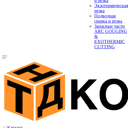
и резка
Экзотермическая
резка
Подводная
сварка и резка
Запасные части
ARC GOUGING
&
EXOTHERMIC
CUTTING
Каталог