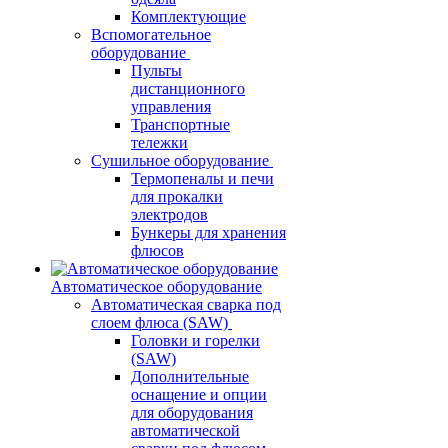
Комплектующие
Вспомогательное
оборудование
Пульты
дистанционного
управления
Транспортные
тележки
Сушильное оборудование
Термопеналы и печи
для прокалки
электродов
Бункеры для хранения
флюсов
Автоматическое оборудование
Автоматическая сварка под
слоем флюса (SAW)
Головки и горелки
(SAW)
Дополнительные
оснащение и опции
для оборудования
автоматической