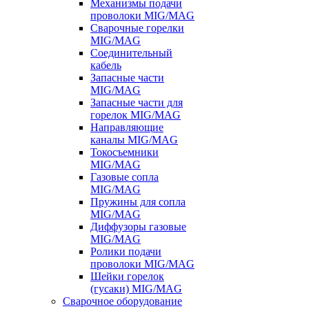
Механизмы подачи
проволоки MIG/MAG
Сварочные горелки
MIG/MAG
Соединительный
кабель
Запасные части
MIG/MAG
Запасные части для
горелок MIG/MAG
Направляющие
каналы MIG/MAG
Токосъемники
MIG/MAG
Газовые сопла
MIG/MAG
Пружины для сопла
MIG/MAG
Диффузоры газовые
MIG/MAG
Ролики подачи
проволоки MIG/MAG
Шейки горелок
(гусаки) MIG/MAG
Сварочное оборудование