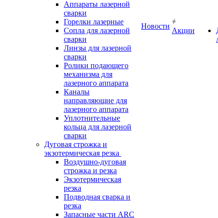
Аппараты лазерной
сварки
Горелки лазерные
Новости
Сопла для лазерной
Акции
сварки
Линзы для лазерной
сварки
Ролики подающего
механизма для
лазерного аппарата
Каналы
направляющие для
лазерного аппарата
Уплотнительные
кольца для лазерной
сварки
Дуговая строжка и
экзотермическая резка
Воздушно-дуговая
строжка и резка
Экзотермическая
резка
Подводная сварка и
резка
Запасные части ARC