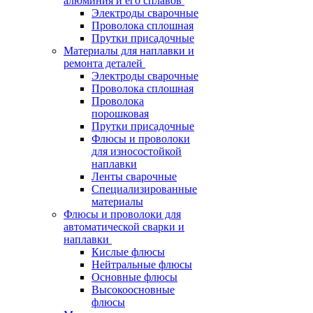
алюминия и его сплавов
Электроды сварочные
Проволока сплошная
Прутки присадочные
Материалы для наплавки и
ремонта деталей
Электроды сварочные
Проволока сплошная
Проволока
порошковая
Прутки присадочные
Флюсы и проволоки
для износостойкой
наплавки
Ленты сварочные
Специализированные
материалы
Флюсы и проволоки для
автоматической сварки и
наплавки
Кислые флюсы
Нейтральные флюсы
Основные флюсы
Высокоосновные
флюсы