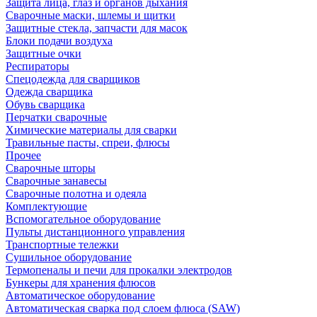
Защита лица, глаз и органов дыхания
Сварочные маски, шлемы и щитки
Защитные стекла, запчасти для масок
Блоки подачи воздуха
Защитные очки
Респираторы
Спецодежда для сварщиков
Одежда сварщика
Обувь сварщика
Перчатки сварочные
Химические материалы для сварки
Травильные пасты, спреи, флюсы
Прочее
Сварочные шторы
Сварочные занавесы
Сварочные полотна и одеяла
Комплектующие
Вспомогательное оборудование
Пульты дистанционного управления
Транспортные тележки
Сушильное оборудование
Термопеналы и печи для прокалки электродов
Бункеры для хранения флюсов
Автоматическое оборудование
Автоматическая сварка под слоем флюса (SAW)