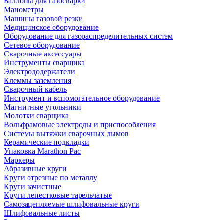
Баллоны для газосварки
Манометры
Машины газовой резки
Медицинское оборудование
Оборудование для газораспределительных систем
Сетевое оборудование
Сварочные аксессуары
Инструменты сварщика
Электрододержатели
Клеммы заземления
Сварочный кабель
Инструмент и вспомогательное оборудование
Магнитные угольники
Молотки сварщика
Вольфрамовые электроды и приспособления
Системы вытяжки сварочных дымов
Керамические подкладки
Упаковка Marathon Pac
Маркеры
Абразивные круги
Круги отрезные по металлу
Круги зачистные
Круги лепестковые тарельчатые
Самозацепляемые шлифовальные круги
Шлифовальные листы