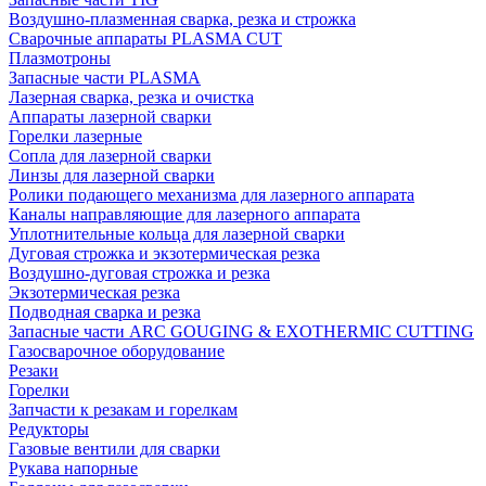
Воздушно-плазменная сварка, резка и строжка
Сварочные аппараты PLASMA CUT
Плазмотроны
Запасные части PLASMA
Лазерная сварка, резка и очистка
Аппараты лазерной сварки
Горелки лазерные
Сопла для лазерной сварки
Линзы для лазерной сварки
Ролики подающего механизма для лазерного аппарата
Каналы направляющие для лазерного аппарата
Уплотнительные кольца для лазерной сварки
Дуговая строжка и экзотермическая резка
Воздушно-дуговая строжка и резка
Экзотермическая резка
Подводная сварка и резка
Запасные части ARC GOUGING & EXOTHERMIC CUTTING
Газосварочное оборудование
Резаки
Горелки
Запчасти к резакам и горелкам
Редукторы
Газовые вентили для сварки
Рукава напорные