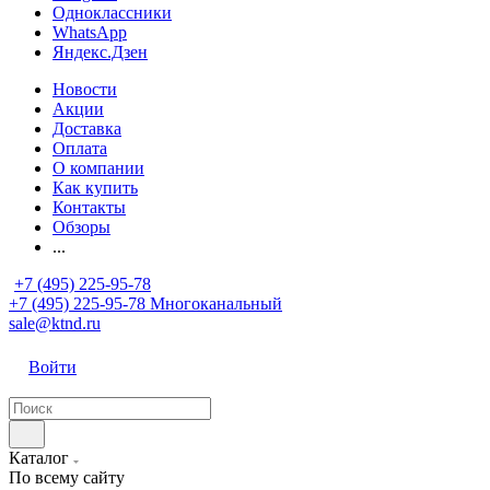
Одноклассники
WhatsApp
Яндекс.Дзен
Новости
Акции
Доставка
Оплата
О компании
Как купить
Контакты
Обзоры
...
+7 (495) 225-95-78
+7 (495) 225-95-78
Многоканальный
sale@ktnd.ru
Войти
Каталог
По всему сайту