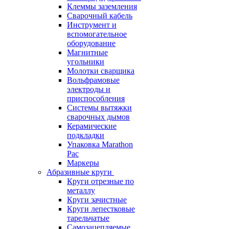
Клеммы заземления
Сварочный кабель
Инструмент и
вспомогательное
оборудование
Магнитные
угольники
Молотки сварщика
Вольфрамовые
электроды и
приспособления
Системы вытяжки
сварочных дымов
Керамические
подкладки
Упаковка Marathon
Pac
Маркеры
Абразивные круги
Круги отрезные по
металлу
Круги зачистные
Круги лепестковые
тарельчатые
Самозацепляемые