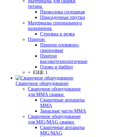
Материалы для сварки
титана
Проволока сплошная
Присадочные прутки
Материалы специального
назначения
Строжка и резка
Припои
Припои оловянно-
свинцовые
Припои
высокотехнологичные
Олово и баббит
+ ЕЩЕ 1
Сварочное оборудование
Сварочное оборудование
для MMA сварки
Сварочные аппараты
MMA
Запасные части MMA
Сварочное оборудование
для MIG/MAG сварки
Сварочные аппараты
MIG/MAG