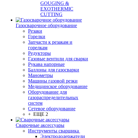
GOUGING &
EXOTHERMIC
CUTTING
Газосварочное оборудование
Резаки
Горелки
Запчасти к резакам и
горелкам
Редукторы
Газовые вентили для сварки
Рукава напорные
Баллоны для газосварки
Манометры
Машины газовой резки
Медицинское оборудование
Оборудование для
газораспределительных
систем
Сетевое оборудование
+ ЕЩЕ 2
Сварочные аксессуары
Инструменты сварщика
Электрододержатели