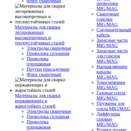
Флюс сварочный
проволоки
MIG/MAG
Сварочные
горелки
MIG/MAG
Материалы для сварки
Соединительны
легированных
кабель
высокопрочных и
Запасные части
теплоустойчивых сталей
MIG/MAG
Электроды сварочные
Запасные части
Проволока сплошная
для горелок
Проволока
MIG/MAG
порошковая
Направляющие
Прутки присадочные
каналы
Флюс сварочный
MIG/MAG
Токосъемники
MIG/MAG
Газовые сопла
Материалы для сварки
MIG/MAG
нержавеющих и
Пружины для
жаростойких сталей
сопла MIG/MAG
Электроды сварочные
Диффузоры
Проволока сплошная
газовые
Проволока
MIG/MAG
порошковая
Ролики подачи