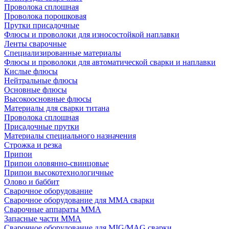
Проволока сплошная
Проволока порошковая
Прутки присадочные
Флюсы и проволоки для износостойкой наплавки
Ленты сварочные
Специализированные материалы
Флюсы и проволоки для автоматической сварки и наплавки
Кислые флюсы
Нейтральные флюсы
Основные флюсы
Высокоосновные флюсы
Материалы для сварки титана
Проволока сплошная
Присадочные прутки
Материалы специального назначения
Строжка и резка
Припои
Припои оловянно-свинцовые
Припои высокотехнологичные
Олово и баббит
Сварочное оборудование
Сварочное оборудование для MMA сварки
Сварочные аппараты MMA
Запасные части MMA
Сварочное оборудование для MIG/MAG сварки