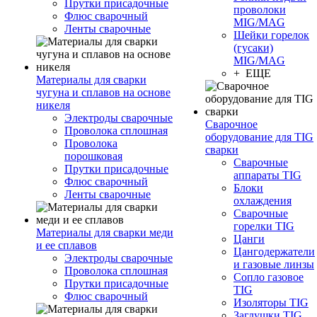
Прутки присадочные
проволоки
Флюс сварочный
MIG/MAG
Ленты сварочные
Шейки горелок
(гусаки)
MIG/MAG
+ ЕЩЕ
Материалы для сварки
чугуна и сплавов на основе
никеля
Электроды сварочные
Сварочное
Проволока сплошная
оборудование для TIG
Проволока
сварки
порошковая
Сварочные
Прутки присадочные
аппараты TIG
Флюс сварочный
Блоки
Ленты сварочные
охлаждения
Сварочные
горелки TIG
Материалы для сварки меди
Цанги
и ее сплавов
Цангодержатели
Электроды сварочные
и газовые линзы
Проволока сплошная
Сопло газовое
Прутки присадочные
TIG
Флюс сварочный
Изоляторы TIG
Заглушки TIG