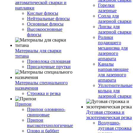
автоматической сварки и
Горелки
наплавки
лазерные
Кислые флюсы
Сопла для
Нейтральные флюсы
лазерной сварки
Основные флюсы
Линзы для
Высокоосновные
лазерной сварки
флюсы
Ролики
подающего
механизма для
Материалы для сварки
лазерного
титана
аппарата
Проволока сплошная
Каналы
Присадочные прутки
направляющие
для лазерного
аппарата
Материалы специального
Уплотнительные
назначения
кольца для
Строжка и резка
лазерной сварки
Припои
Припои оловянно-
Дуговая строжка и
свинцовые
экзотермическая резка
Припои
Воздушно-
высокотехнологичные
дуговая строжка
Олово и баббит