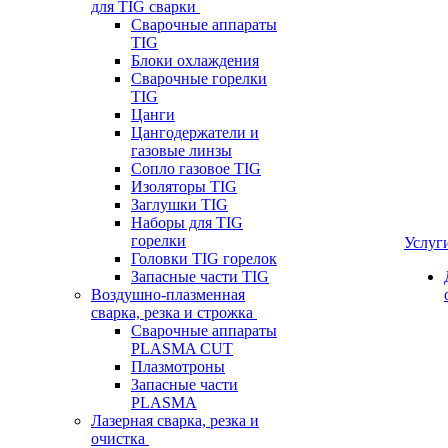
для TIG сварки
Сварочные аппараты
TIG
Блоки охлаждения
Сварочные горелки
TIG
Цанги
Цангодержатели и
газовые линзы
Сопло газовое TIG
Изоляторы TIG
Заглушки TIG
Наборы для TIG
горелки
Услуг
Головки TIG горелок
Запасные части TIG
Воздушно-плазменная
сварка, резка и строжка
Сварочные аппараты
PLASMA CUT
Плазмотроны
Запасные части
PLASMA
Лазерная сварка, резка и
очистка