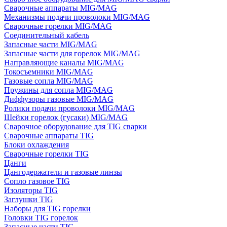
Сварочные аппараты MIG/MAG
Механизмы подачи проволоки MIG/MAG
Сварочные горелки MIG/MAG
Соединительный кабель
Запасные части MIG/MAG
Запасные части для горелок MIG/MAG
Направляющие каналы MIG/MAG
Токосъемники MIG/MAG
Газовые сопла MIG/MAG
Пружины для сопла MIG/MAG
Диффузоры газовые MIG/MAG
Ролики подачи проволоки MIG/MAG
Шейки горелок (гусаки) MIG/MAG
Сварочное оборудование для TIG сварки
Сварочные аппараты TIG
Блоки охлаждения
Сварочные горелки TIG
Цанги
Цангодержатели и газовые линзы
Сопло газовое TIG
Изоляторы TIG
Заглушки TIG
Наборы для TIG горелки
Головки TIG горелок
Запасные части TIG