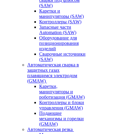
сварки под флюсом
(SAW)
Каретки и
манипуляторы (SAW)
Контроллеры (SAW)
Запасные части
Automation (SAW)
Оборудование для
позиционирования
изделий
Сварочные источники
(SAW)
Автоматическая сварка в
защитных газах
плавящимся электродом
(GMAW)
Каретки,
манипуляторы и
роботизация (GMAW)
Контроллеры и блоки
управления (GMAW)
Подающие
механизмы и горелки
(GMAW)
Автоматическая резка