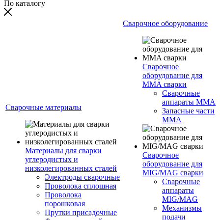
По каталогу
Сварочное оборудование
Сварочное
оборудование для
MMA сварки
Сварочные
аппараты MMA
Сварочные материалы
Запасные части
MMA
Материалы для сварки
Сварочное
углеродистых и
оборудование для
низколегированных сталей
MIG/MAG сварки
Электроды сварочные
Сварочные
Проволока сплошная
аппараты
Проволока
MIG/MAG
порошковая
Механизмы
Прутки присадочные
подачи