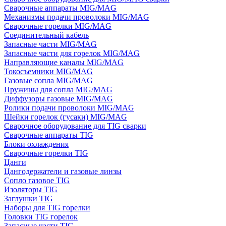
Сварочные аппараты MIG/MAG
Механизмы подачи проволоки MIG/MAG
Сварочные горелки MIG/MAG
Соединительный кабель
Запасные части MIG/MAG
Запасные части для горелок MIG/MAG
Направляющие каналы MIG/MAG
Токосъемники MIG/MAG
Газовые сопла MIG/MAG
Пружины для сопла MIG/MAG
Диффузоры газовые MIG/MAG
Ролики подачи проволоки MIG/MAG
Шейки горелок (гусаки) MIG/MAG
Сварочное оборудование для TIG сварки
Сварочные аппараты TIG
Блоки охлаждения
Сварочные горелки TIG
Цанги
Цангодержатели и газовые линзы
Сопло газовое TIG
Изоляторы TIG
Заглушки TIG
Наборы для TIG горелки
Головки TIG горелок
Запасные части TIG