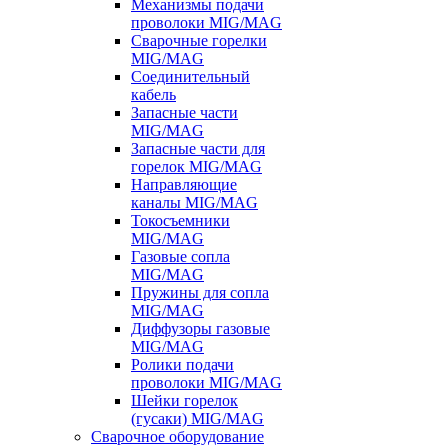
Механизмы подачи
проволоки MIG/MAG
Сварочные горелки
MIG/MAG
Соединительный
кабель
Запасные части
MIG/MAG
Запасные части для
горелок MIG/MAG
Направляющие
каналы MIG/MAG
Токосъемники
MIG/MAG
Газовые сопла
MIG/MAG
Пружины для сопла
MIG/MAG
Диффузоры газовые
MIG/MAG
Ролики подачи
проволоки MIG/MAG
Шейки горелок
(гусаки) MIG/MAG
Сварочное оборудование