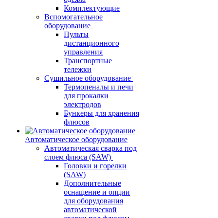
Комплектующие
Вспомогательное
оборудование
Пульты
дистанционного
управления
Транспортные
тележки
Сушильное оборудование
Термопеналы и печи
для прокалки
электродов
Бункеры для хранения
флюсов
Автоматическое оборудование
Автоматическая сварка под
слоем флюса (SAW)
Головки и горелки
(SAW)
Дополнительные
оснащение и опции
для оборудования
автоматической