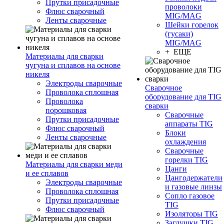
Прутки присадочные
проволоки
Флюс сварочный
MIG/MAG
Ленты сварочные
Шейки горелок
(гусаки)
MIG/MAG
+ ЕЩЕ
Материалы для сварки
чугуна и сплавов на основе
никеля
Электроды сварочные
Сварочное
Проволока сплошная
оборудование для TIG
Проволока
сварки
порошковая
Сварочные
Прутки присадочные
аппараты TIG
Флюс сварочный
Блоки
Ленты сварочные
охлаждения
Сварочные
горелки TIG
Материалы для сварки меди
Цанги
и ее сплавов
Цангодержатели
Электроды сварочные
и газовые линзы
Проволока сплошная
Сопло газовое
Прутки присадочные
TIG
Флюс сварочный
Изоляторы TIG
Заглушки TIG