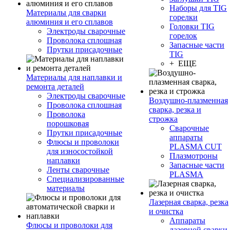
Наборы для TIG
Материалы для сварки
горелки
алюминия и его сплавов
Головки TIG
Электроды сварочные
горелок
Проволока сплошная
Запасные части
Прутки присадочные
TIG
+ ЕЩЕ
Материалы для наплавки и
ремонта деталей
Электроды сварочные
Воздушно-плазменная
Проволока сплошная
сварка, резка и
Проволока
строжка
порошковая
Сварочные
Прутки присадочные
аппараты
Флюсы и проволоки
PLASMA CUT
для износостойкой
Плазмотроны
наплавки
Запасные части
Ленты сварочные
PLASMA
Специализированные
материалы
Лазерная сварка, резка
и очистка
Аппараты
Флюсы и проволоки для
лазерной сварки