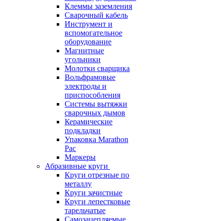
Клеммы заземления
Сварочный кабель
Инструмент и
вспомогательное
оборудование
Магнитные
угольники
Молотки сварщика
Вольфрамовые
электроды и
приспособления
Системы вытяжки
сварочных дымов
Керамические
подкладки
Упаковка Marathon
Pac
Маркеры
Абразивные круги
Круги отрезные по
металлу
Круги зачистные
Круги лепестковые
тарельчатые
Самозацепляемые