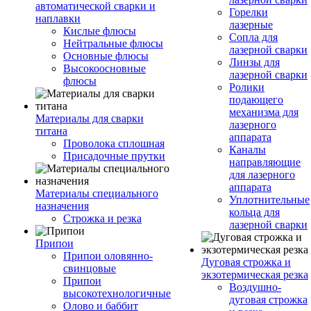
автоматической сварки и
Горелки
наплавки
лазерные
Кислые флюсы
Сопла для
Нейтральные флюсы
лазерной сварки
Основные флюсы
Линзы для
Высокоосновные
лазерной сварки
флюсы
Ролики
подающего
механизма для
Материалы для сварки
лазерного
титана
аппарата
Проволока сплошная
Каналы
Присадочные прутки
направляющие
для лазерного
аппарата
Материалы специального
Уплотнительные
назначения
кольца для
Строжка и резка
лазерной сварки
Припои
Припои оловянно-
Дуговая строжка и
свинцовые
экзотермическая резка
Припои
Воздушно-
высокотехнологичные
дуговая строжка
Олово и баббит