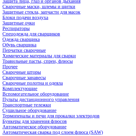
Защита лица, глаз и органов дыхания
Сварочные маски, шлемы и щитки
Защитные стекла, запчасти для масок
Блоки подачи воздуха
Защитные очки
Респираторы
Спецодежда для сварщиков
Одежда сварщика
Обувь сварщика
Перчатки сварочные
Химические материалы для сварки
Травильные пасты, спреи, флюсы
Прочее
Сварочные шторы
Сварочные занавесы
Сварочные полотна и одеяла
Комплектующие
Вспомогательное оборудование
Пульты дистанционного управления
Транспортные тележки
Сушильное оборудование
Термопеналы и печи для прокалки электродов
Бункеры для хранения флюсов
Автоматическое оборудование
Автоматическая сварка под слоем флюса (SAW)