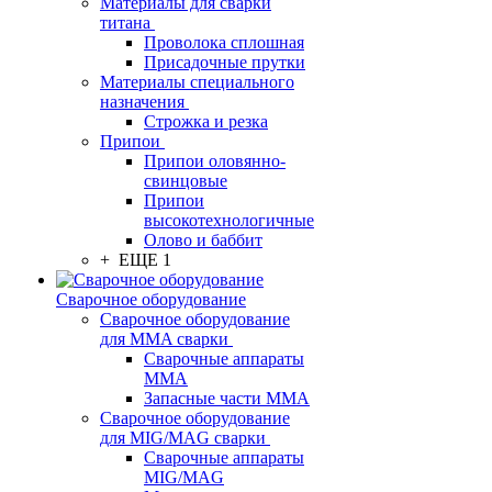
Материалы для сварки
титана
Проволока сплошная
Присадочные прутки
Материалы специального
назначения
Строжка и резка
Припои
Припои оловянно-
свинцовые
Припои
высокотехнологичные
Олово и баббит
+ ЕЩЕ 1
Сварочное оборудование
Сварочное оборудование
для MMA сварки
Сварочные аппараты
MMA
Запасные части MMA
Сварочное оборудование
для MIG/MAG сварки
Сварочные аппараты
MIG/MAG