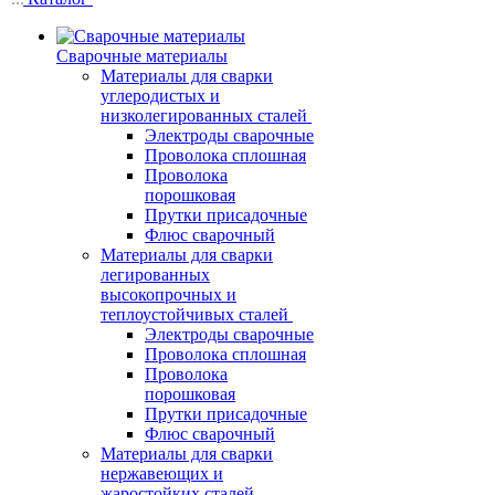
Сварочные материалы
Материалы для сварки
углеродистых и
низколегированных сталей
Электроды сварочные
Проволока сплошная
Проволока
порошковая
Прутки присадочные
Флюс сварочный
Материалы для сварки
легированных
высокопрочных и
теплоустойчивых сталей
Электроды сварочные
Проволока сплошная
Проволока
порошковая
Прутки присадочные
Флюс сварочный
Материалы для сварки
нержавеющих и
жаростойких сталей