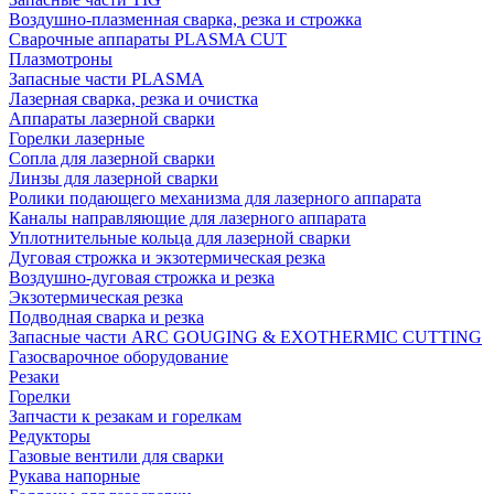
Воздушно-плазменная сварка, резка и строжка
Сварочные аппараты PLASMA CUT
Плазмотроны
Запасные части PLASMA
Лазерная сварка, резка и очистка
Аппараты лазерной сварки
Горелки лазерные
Сопла для лазерной сварки
Линзы для лазерной сварки
Ролики подающего механизма для лазерного аппарата
Каналы направляющие для лазерного аппарата
Уплотнительные кольца для лазерной сварки
Дуговая строжка и экзотермическая резка
Воздушно-дуговая строжка и резка
Экзотермическая резка
Подводная сварка и резка
Запасные части ARC GOUGING & EXOTHERMIC CUTTING
Газосварочное оборудование
Резаки
Горелки
Запчасти к резакам и горелкам
Редукторы
Газовые вентили для сварки
Рукава напорные