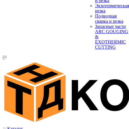
и резка
Экзотермическая
резка
Подводная
сварка и резка
Запасные части
ARC GOUGING
&
EXOTHERMIC
CUTTING
Каталог