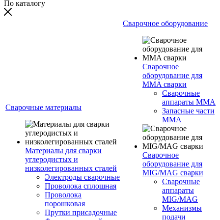
По каталогу
Сварочное оборудование
Сварочное
оборудование для
MMA сварки
Сварочные
аппараты MMA
Сварочные материалы
Запасные части
MMA
Материалы для сварки
Сварочное
углеродистых и
оборудование для
низколегированных сталей
MIG/MAG сварки
Электроды сварочные
Сварочные
Проволока сплошная
аппараты
Проволока
MIG/MAG
порошковая
Механизмы
Прутки присадочные
подачи