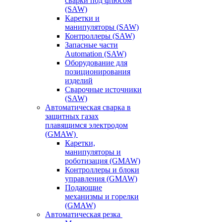
сварки под флюсом
(SAW)
Каретки и
манипуляторы (SAW)
Контроллеры (SAW)
Запасные части
Automation (SAW)
Оборудование для
позиционирования
изделий
Сварочные источники
(SAW)
Автоматическая сварка в
защитных газах
плавящимся электродом
(GMAW)
Каретки,
манипуляторы и
роботизация (GMAW)
Контроллеры и блоки
управления (GMAW)
Подающие
механизмы и горелки
(GMAW)
Автоматическая резка