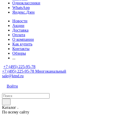
Одноклассники
WhatsApp
Яндекс.Дзен
Новости
Акции
Доставка
Оплата
О компании
Как купить
Контакты
Обзоры
...
+7 (495) 225-95-78
+7 (495) 225-95-78
Многоканальный
sale@ktnd.ru
Войти
Каталог
По всему сайту