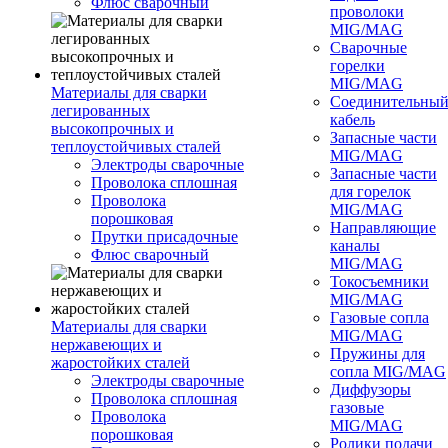
Флюс сварочный
проволоки
MIG/MAG
Сварочные
горелки
MIG/MAG
Материалы для сварки
Соединительны
легированных
кабель
высокопрочных и
Запасные части
теплоустойчивых сталей
MIG/MAG
Электроды сварочные
Запасные части
Проволока сплошная
для горелок
Проволока
MIG/MAG
порошковая
Направляющие
Прутки присадочные
каналы
Флюс сварочный
MIG/MAG
Токосъемники
MIG/MAG
Газовые сопла
Материалы для сварки
MIG/MAG
нержавеющих и
Пружины для
жаростойких сталей
сопла MIG/MAG
Электроды сварочные
Диффузоры
Проволока сплошная
газовые
Проволока
MIG/MAG
порошковая
Ролики подачи