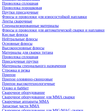
Проволока сплошная
Проволока порошковая
Прутки присадочные
Флюсы и проволоки для износостойкой наплавки
Ленты сварочные
Специализированные материалы
Флюсы и проволоки для автоматической сварки и наплавки
Кислые флюсы
Нейтральные флюсы
Основные флюсы
Высокоосновные флюсы
Материалы для сварки титана
Проволока сплошная
Присадочные прутки
Материалы специального назначения
Строжка и резка
Припои
Припои оловянно-свинцовые
Припои высокотехнологичные
Олово и баббит
Сварочное оборудование
Сварочное оборудование для MMA сварки
Сварочные аппараты MMA
Запасные части MMA
Сварочное оборудование для MIG/MAG сварки