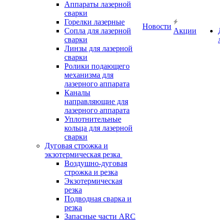
Аппараты лазерной
сварки
Горелки лазерные
Новости
Сопла для лазерной
Акции
сварки
Линзы для лазерной
сварки
Ролики подающего
механизма для
лазерного аппарата
Каналы
направляющие для
лазерного аппарата
Уплотнительные
кольца для лазерной
сварки
Дуговая строжка и
экзотермическая резка
Воздушно-дуговая
строжка и резка
Экзотермическая
резка
Подводная сварка и
резка
Запасные части ARC