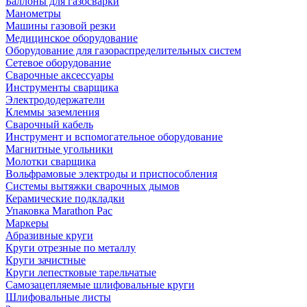
Баллоны для газосварки
Манометры
Машины газовой резки
Медицинское оборудование
Оборудование для газораспределительных систем
Сетевое оборудование
Сварочные аксессуары
Инструменты сварщика
Электрододержатели
Клеммы заземления
Сварочный кабель
Инструмент и вспомогательное оборудование
Магнитные угольники
Молотки сварщика
Вольфрамовые электроды и приспособления
Системы вытяжки сварочных дымов
Керамические подкладки
Упаковка Marathon Pac
Маркеры
Абразивные круги
Круги отрезные по металлу
Круги зачистные
Круги лепестковые тарельчатые
Самозацепляемые шлифовальные круги
Шлифовальные листы