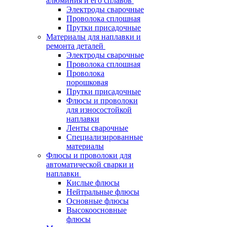
алюминия и его сплавов
Электроды сварочные
Проволока сплошная
Прутки присадочные
Материалы для наплавки и
ремонта деталей
Электроды сварочные
Проволока сплошная
Проволока
порошковая
Прутки присадочные
Флюсы и проволоки
для износостойкой
наплавки
Ленты сварочные
Специализированные
материалы
Флюсы и проволоки для
автоматической сварки и
наплавки
Кислые флюсы
Нейтральные флюсы
Основные флюсы
Высокоосновные
флюсы