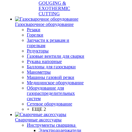
GOUGING &
EXOTHERMIC
CUTTING
Газосварочное оборудование
Резаки
Горелки
Запчасти к резакам и
горелкам
Редукторы
Газовые вентили для сварки
Рукава напорные
Баллоны для газосварки
Манометры
Машины газовой резки
Медицинское оборудование
Оборудование для
газораспределительных
систем
Сетевое оборудование
+ ЕЩЕ 2
Сварочные аксессуары
Инструменты сварщика
Электрододержатели