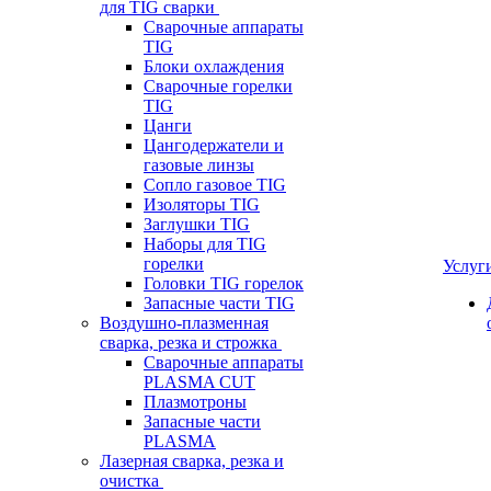
для TIG сварки
Сварочные аппараты
TIG
Блоки охлаждения
Сварочные горелки
TIG
Цанги
Цангодержатели и
газовые линзы
Сопло газовое TIG
Изоляторы TIG
Заглушки TIG
Наборы для TIG
горелки
Услуг
Головки TIG горелок
Запасные части TIG
Воздушно-плазменная
сварка, резка и строжка
Сварочные аппараты
PLASMA CUT
Плазмотроны
Запасные части
PLASMA
Лазерная сварка, резка и
очистка