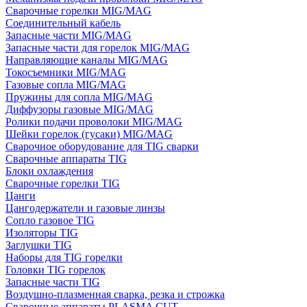
Сварочные горелки MIG/MAG
Соединительный кабель
Запасные части MIG/MAG
Запасные части для горелок MIG/MAG
Направляющие каналы MIG/MAG
Токосъемники MIG/MAG
Газовые сопла MIG/MAG
Пружины для сопла MIG/MAG
Диффузоры газовые MIG/MAG
Ролики подачи проволоки MIG/MAG
Шейки горелок (гусаки) MIG/MAG
Сварочное оборудование для TIG сварки
Сварочные аппараты TIG
Блоки охлаждения
Сварочные горелки TIG
Цанги
Цангодержатели и газовые линзы
Сопло газовое TIG
Изоляторы TIG
Заглушки TIG
Наборы для TIG горелки
Головки TIG горелок
Запасные части TIG
Воздушно-плазменная сварка, резка и строжка
Сварочные аппараты PLASMA CUT