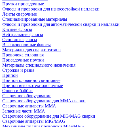
Прутки присадочные
Флюсы и проволоки для износостойкой наплавки
Ленты сварочные
Специализированные материалы
Флюсы и проволоки для автоматической сварки и наплавки
Кислые флюсы
Нейтральные флюсы
Основные флюсы
Высокоосновные флюсы
Материалы для сварки титана
Проволока сплошная
Присадочные прутки
Материалы специального назначения
Строжка и резка
Припои
Припои оловянно-свинцовые
Припои высокотехнологичные
Олово и баббит
Сварочное оборудование
Сварочное оборудование для MMA сварки
Сварочные аппараты MMA
Запасные части MMA
Сварочное оборудование для MIG/MAG сварки
Сварочные аппараты MIG/MAG
Механизмы подачи проволоки MIG/MAG