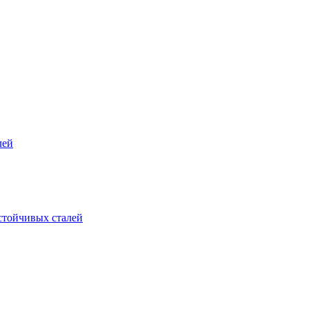
лей
стойчивых сталей