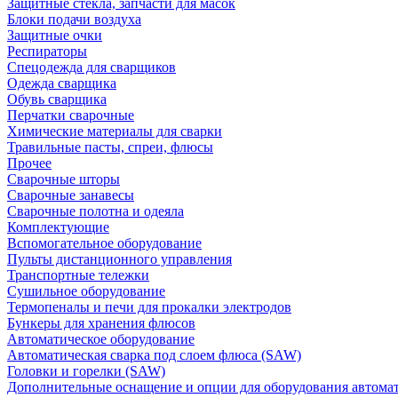
Защитные стекла, запчасти для масок
Блоки подачи воздуха
Защитные очки
Респираторы
Спецодежда для сварщиков
Одежда сварщика
Обувь сварщика
Перчатки сварочные
Химические материалы для сварки
Травильные пасты, спреи, флюсы
Прочее
Сварочные шторы
Сварочные занавесы
Сварочные полотна и одеяла
Комплектующие
Вспомогательное оборудование
Пульты дистанционного управления
Транспортные тележки
Сушильное оборудование
Термопеналы и печи для прокалки электродов
Бункеры для хранения флюсов
Автоматическое оборудование
Автоматическая сварка под слоем флюса (SAW)
Головки и горелки (SAW)
Дополнительные оснащение и опции для оборудования автома