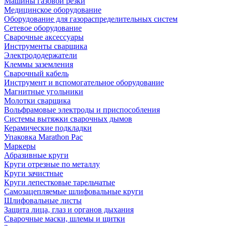
Машины газовой резки
Медицинское оборудование
Оборудование для газораспределительных систем
Сетевое оборудование
Сварочные аксессуары
Инструменты сварщика
Электрододержатели
Клеммы заземления
Сварочный кабель
Инструмент и вспомогательное оборудование
Магнитные угольники
Молотки сварщика
Вольфрамовые электроды и приспособления
Системы вытяжки сварочных дымов
Керамические подкладки
Упаковка Marathon Pac
Маркеры
Абразивные круги
Круги отрезные по металлу
Круги зачистные
Круги лепестковые тарельчатые
Самозацепляемые шлифовальные круги
Шлифовальные листы
Защита лица, глаз и органов дыхания
Сварочные маски, шлемы и щитки