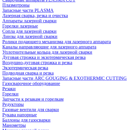
Плазмотроны
Запасные части PLASMA
Лазерная сварка, резка и очистка
Аппараты лазерной сварки
Горелки лазерные
Сопла для лазерной сварки
Линзы для лазерной сварки
Ролики подающего механизма для лазерного аппарата
Каналы направляющие для лазерного аппарата
Уплотнительные кольца для лазерной сварки
Дуговая строжка и экзотермическая резка
Воздушно-дуговая строжка и резка
Экзотермическая резка
Подводная сварка и резка
Запасные части ARC GOUGING & EXOTHERMIC CUTTING
Газосварочное оборудование
Резаки
Горелки
Запчасти к резакам и горелкам
Редукторы
Газовые вентили для сварки
Рукава напорные
Баллоны для газосварки
Манометры