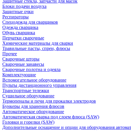
Защитные стекла, запчасти для масок
Блоки подачи воздуха
Защитные очки
Респираторы
Спецодежда для сварщиков
Одежда сварщика
Обувь сварщика
Перчатки сварочные
Химические материалы для сварки
Травильные пасты, спреи, флюсы
Прочее
Сварочные шторы
Сварочные занавесы
Сварочные полотна и одеяла
Комплектующие
Вспомогательное оборудование
Пульты дистанционного управления
Транспортные тележки
Сушильное оборудование
Термопеналы и печи для прокалки электродов
Бункеры для хранения флюсов
Автоматическое оборудование
Автоматическая сварка под слоем флюса (SAW)
Головки и горелки (SAW)
Дополнительные оснащение и опции для оборудования автома