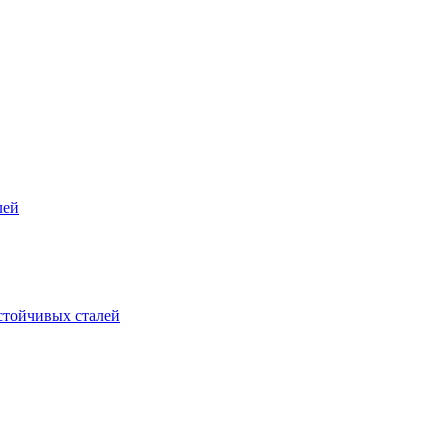
лей
стойчивых сталей