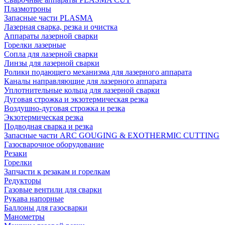
Плазмотроны
Запасные части PLASMA
Лазерная сварка, резка и очистка
Аппараты лазерной сварки
Горелки лазерные
Сопла для лазерной сварки
Линзы для лазерной сварки
Ролики подающего механизма для лазерного аппарата
Каналы направляющие для лазерного аппарата
Уплотнительные кольца для лазерной сварки
Дуговая строжка и экзотермическая резка
Воздушно-дуговая строжка и резка
Экзотермическая резка
Подводная сварка и резка
Запасные части ARC GOUGING & EXOTHERMIC CUTTING
Газосварочное оборудование
Резаки
Горелки
Запчасти к резакам и горелкам
Редукторы
Газовые вентили для сварки
Рукава напорные
Баллоны для газосварки
Манометры