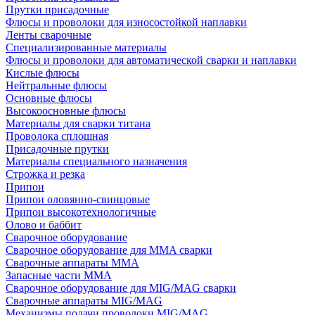
Прутки присадочные
Флюсы и проволоки для износостойкой наплавки
Ленты сварочные
Специализированные материалы
Флюсы и проволоки для автоматической сварки и наплавки
Кислые флюсы
Нейтральные флюсы
Основные флюсы
Высокоосновные флюсы
Материалы для сварки титана
Проволока сплошная
Присадочные прутки
Материалы специального назначения
Строжка и резка
Припои
Припои оловянно-свинцовые
Припои высокотехнологичные
Олово и баббит
Сварочное оборудование
Сварочное оборудование для MMA сварки
Сварочные аппараты MMA
Запасные части MMA
Сварочное оборудование для MIG/MAG сварки
Сварочные аппараты MIG/MAG
Механизмы подачи проволоки MIG/MAG