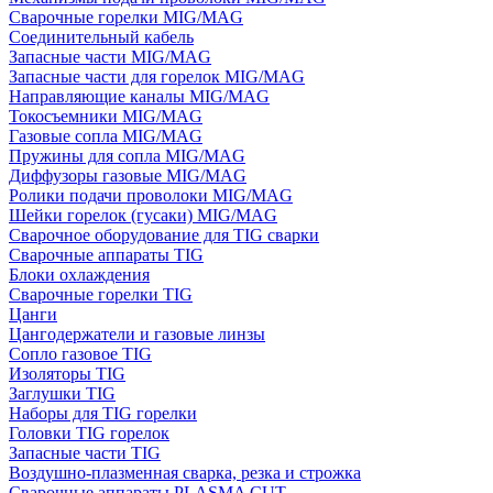
Сварочные горелки MIG/MAG
Соединительный кабель
Запасные части MIG/MAG
Запасные части для горелок MIG/MAG
Направляющие каналы MIG/MAG
Токосъемники MIG/MAG
Газовые сопла MIG/MAG
Пружины для сопла MIG/MAG
Диффузоры газовые MIG/MAG
Ролики подачи проволоки MIG/MAG
Шейки горелок (гусаки) MIG/MAG
Сварочное оборудование для TIG сварки
Сварочные аппараты TIG
Блоки охлаждения
Сварочные горелки TIG
Цанги
Цангодержатели и газовые линзы
Сопло газовое TIG
Изоляторы TIG
Заглушки TIG
Наборы для TIG горелки
Головки TIG горелок
Запасные части TIG
Воздушно-плазменная сварка, резка и строжка
Сварочные аппараты PLASMA CUT