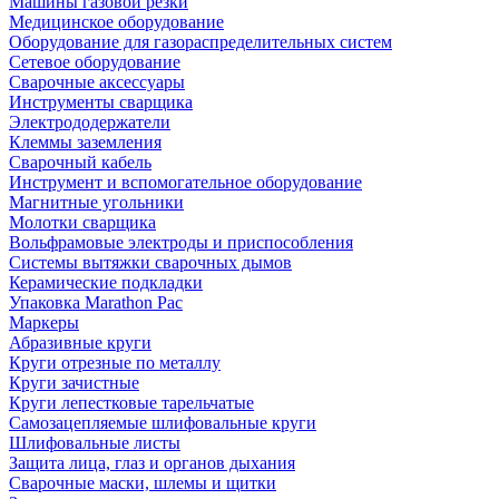
Машины газовой резки
Медицинское оборудование
Оборудование для газораспределительных систем
Сетевое оборудование
Сварочные аксессуары
Инструменты сварщика
Электрододержатели
Клеммы заземления
Сварочный кабель
Инструмент и вспомогательное оборудование
Магнитные угольники
Молотки сварщика
Вольфрамовые электроды и приспособления
Системы вытяжки сварочных дымов
Керамические подкладки
Упаковка Marathon Pac
Маркеры
Абразивные круги
Круги отрезные по металлу
Круги зачистные
Круги лепестковые тарельчатые
Самозацепляемые шлифовальные круги
Шлифовальные листы
Защита лица, глаз и органов дыхания
Сварочные маски, шлемы и щитки