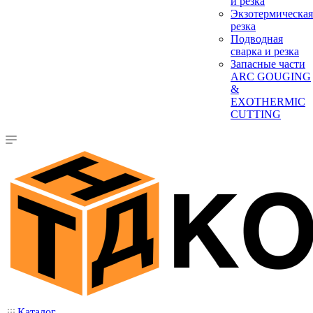
и резка
Экзотермическая
резка
Подводная
сварка и резка
Запасные части
ARC GOUGING
&
EXOTHERMIC
CUTTING
Каталог