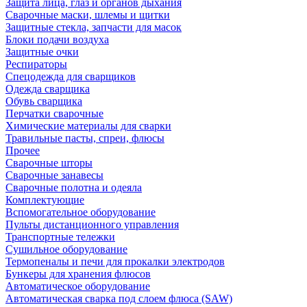
Защита лица, глаз и органов дыхания
Сварочные маски, шлемы и щитки
Защитные стекла, запчасти для масок
Блоки подачи воздуха
Защитные очки
Респираторы
Спецодежда для сварщиков
Одежда сварщика
Обувь сварщика
Перчатки сварочные
Химические материалы для сварки
Травильные пасты, спреи, флюсы
Прочее
Сварочные шторы
Сварочные занавесы
Сварочные полотна и одеяла
Комплектующие
Вспомогательное оборудование
Пульты дистанционного управления
Транспортные тележки
Сушильное оборудование
Термопеналы и печи для прокалки электродов
Бункеры для хранения флюсов
Автоматическое оборудование
Автоматическая сварка под слоем флюса (SAW)