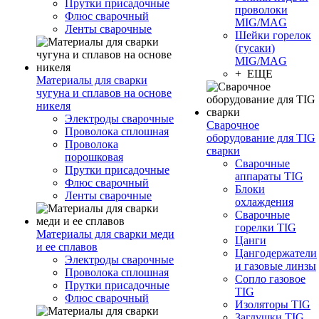
Прутки присадочные
проволоки
Флюс сварочный
MIG/MAG
Ленты сварочные
Шейки горелок
(гусаки)
MIG/MAG
+ ЕЩЕ
Материалы для сварки
чугуна и сплавов на основе
никеля
Электроды сварочные
Сварочное
Проволока сплошная
оборудование для TIG
Проволока
сварки
порошковая
Сварочные
Прутки присадочные
аппараты TIG
Флюс сварочный
Блоки
Ленты сварочные
охлаждения
Сварочные
горелки TIG
Материалы для сварки меди
Цанги
и ее сплавов
Цангодержатели
Электроды сварочные
и газовые линзы
Проволока сплошная
Сопло газовое
Прутки присадочные
TIG
Флюс сварочный
Изоляторы TIG
Заглушки TIG