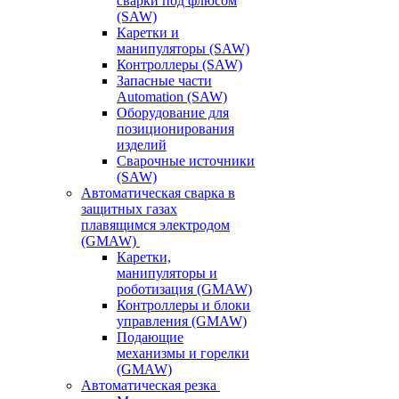
сварки под флюсом
(SAW)
Каретки и
манипуляторы (SAW)
Контроллеры (SAW)
Запасные части
Automation (SAW)
Оборудование для
позиционирования
изделий
Сварочные источники
(SAW)
Автоматическая сварка в
защитных газах
плавящимся электродом
(GMAW)
Каретки,
манипуляторы и
роботизация (GMAW)
Контроллеры и блоки
управления (GMAW)
Подающие
механизмы и горелки
(GMAW)
Автоматическая резка