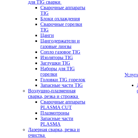
для TIG сварки
Сварочные аппараты
TIG
Блоки охлаждения
Сварочные горелки
TIG
Цанги
Цангодержатели и
газовые линзы
Сопло газовое TIG
Изоляторы TIG
Заглушки TIG
Наборы для TIG
горелки
Услуг
Головки TIG горелок
Запасные части TIG
Воздушно-плазменная
сварка, резка и строжка
Сварочные аппараты
PLASMA CUT
Плазмотроны
Запасные части
PLASMA
Лазерная сварка, резка и
очистка