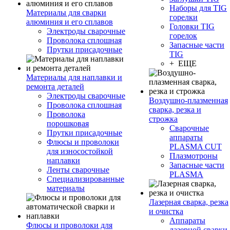
Наборы для TIG
Материалы для сварки
горелки
алюминия и его сплавов
Головки TIG
Электроды сварочные
горелок
Проволока сплошная
Запасные части
Прутки присадочные
TIG
+ ЕЩЕ
Материалы для наплавки и
ремонта деталей
Электроды сварочные
Воздушно-плазменная
Проволока сплошная
сварка, резка и
Проволока
строжка
порошковая
Сварочные
Прутки присадочные
аппараты
Флюсы и проволоки
PLASMA CUT
для износостойкой
Плазмотроны
наплавки
Запасные части
Ленты сварочные
PLASMA
Специализированные
материалы
Лазерная сварка, резка
и очистка
Аппараты
Флюсы и проволоки для
лазерной сварки