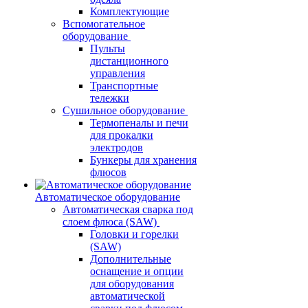
Комплектующие
Вспомогательное
оборудование
Пульты
дистанционного
управления
Транспортные
тележки
Сушильное оборудование
Термопеналы и печи
для прокалки
электродов
Бункеры для хранения
флюсов
Автоматическое оборудование
Автоматическая сварка под
слоем флюса (SAW)
Головки и горелки
(SAW)
Дополнительные
оснащение и опции
для оборудования
автоматической