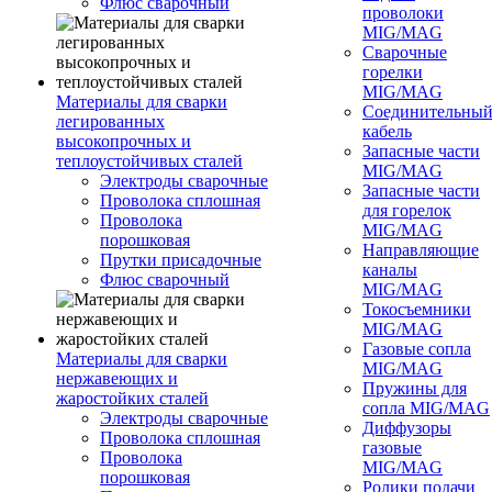
Флюс сварочный
проволоки
MIG/MAG
Сварочные
горелки
MIG/MAG
Материалы для сварки
Соединительны
легированных
кабель
высокопрочных и
Запасные части
теплоустойчивых сталей
MIG/MAG
Электроды сварочные
Запасные части
Проволока сплошная
для горелок
Проволока
MIG/MAG
порошковая
Направляющие
Прутки присадочные
каналы
Флюс сварочный
MIG/MAG
Токосъемники
MIG/MAG
Газовые сопла
Материалы для сварки
MIG/MAG
нержавеющих и
Пружины для
жаростойких сталей
сопла MIG/MAG
Электроды сварочные
Диффузоры
Проволока сплошная
газовые
Проволока
MIG/MAG
порошковая
Ролики подачи