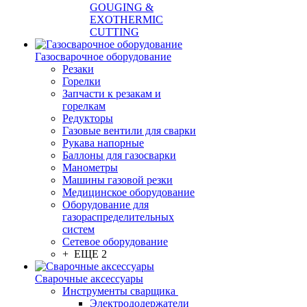
GOUGING &
EXOTHERMIC
CUTTING
Газосварочное оборудование
Резаки
Горелки
Запчасти к резакам и
горелкам
Редукторы
Газовые вентили для сварки
Рукава напорные
Баллоны для газосварки
Манометры
Машины газовой резки
Медицинское оборудование
Оборудование для
газораспределительных
систем
Сетевое оборудование
+ ЕЩЕ 2
Сварочные аксессуары
Инструменты сварщика
Электрододержатели