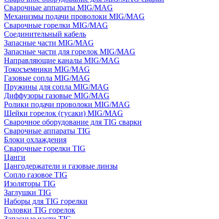
Сварочные аппараты MIG/MAG
Механизмы подачи проволоки MIG/MAG
Сварочные горелки MIG/MAG
Соединительный кабель
Запасные части MIG/MAG
Запасные части для горелок MIG/MAG
Направляющие каналы MIG/MAG
Токосъемники MIG/MAG
Газовые сопла MIG/MAG
Пружины для сопла MIG/MAG
Диффузоры газовые MIG/MAG
Ролики подачи проволоки MIG/MAG
Шейки горелок (гусаки) MIG/MAG
Сварочное оборудование для TIG сварки
Сварочные аппараты TIG
Блоки охлаждения
Сварочные горелки TIG
Цанги
Цангодержатели и газовые линзы
Сопло газовое TIG
Изоляторы TIG
Заглушки TIG
Наборы для TIG горелки
Головки TIG горелок
Запасные части TIG