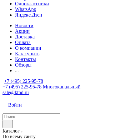
Одноклассники
WhatsApp
Яндекс.Дзен
Новости
Акции
Доставка
Оплата
О компании
Как купить
Контакты
Обзоры
...
+7 (495) 225-95-78
+7 (495) 225-95-78
Многоканальный
sale@ktnd.ru
Войти
Каталог
По всему сайту