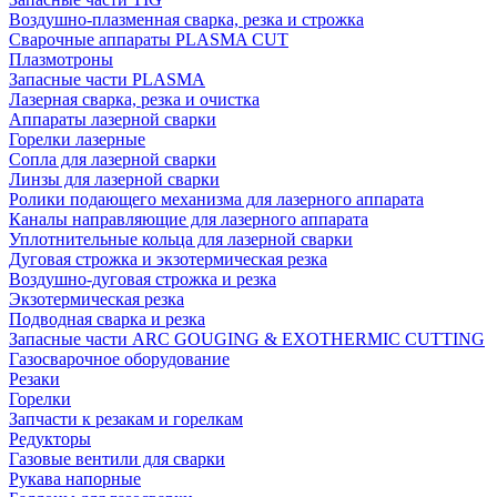
Воздушно-плазменная сварка, резка и строжка
Сварочные аппараты PLASMA CUT
Плазмотроны
Запасные части PLASMA
Лазерная сварка, резка и очистка
Аппараты лазерной сварки
Горелки лазерные
Сопла для лазерной сварки
Линзы для лазерной сварки
Ролики подающего механизма для лазерного аппарата
Каналы направляющие для лазерного аппарата
Уплотнительные кольца для лазерной сварки
Дуговая строжка и экзотермическая резка
Воздушно-дуговая строжка и резка
Экзотермическая резка
Подводная сварка и резка
Запасные части ARC GOUGING & EXOTHERMIC CUTTING
Газосварочное оборудование
Резаки
Горелки
Запчасти к резакам и горелкам
Редукторы
Газовые вентили для сварки
Рукава напорные