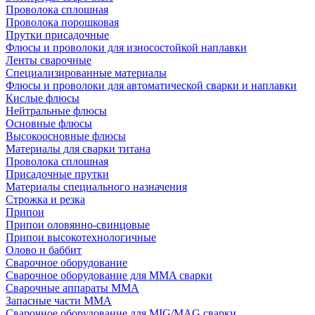
Проволока сплошная
Проволока порошковая
Прутки присадочные
Флюсы и проволоки для износостойкой наплавки
Ленты сварочные
Специализированные материалы
Флюсы и проволоки для автоматической сварки и наплавки
Кислые флюсы
Нейтральные флюсы
Основные флюсы
Высокоосновные флюсы
Материалы для сварки титана
Проволока сплошная
Присадочные прутки
Материалы специального назначения
Строжка и резка
Припои
Припои оловянно-свинцовые
Припои высокотехнологичные
Олово и баббит
Сварочное оборудование
Сварочное оборудование для MMA сварки
Сварочные аппараты MMA
Запасные части MMA
Сварочное оборудование для MIG/MAG сварки