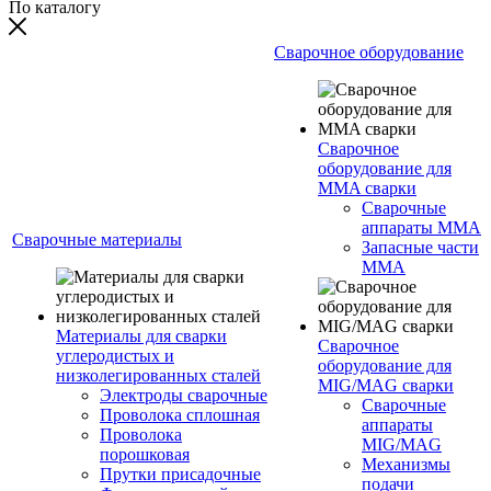
По каталогу
Сварочное оборудование
Сварочное
оборудование для
MMA сварки
Сварочные
аппараты MMA
Сварочные материалы
Запасные части
MMA
Материалы для сварки
Сварочное
углеродистых и
оборудование для
низколегированных сталей
MIG/MAG сварки
Электроды сварочные
Сварочные
Проволока сплошная
аппараты
Проволока
MIG/MAG
порошковая
Механизмы
Прутки присадочные
подачи