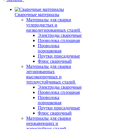
Сварочные материалы
Материалы для сварки
углеродистых и
низколегированных сталей
Электроды сварочные
Проволока сплошная
Проволока
порошковая
Прутки присадочные
Флюс сварочный
Материалы для сварки
легированных
высокопрочных и
теплоустойчивых сталей
Электроды сварочные
Проволока сплошная
Проволока
порошковая
Прутки присадочные
Флюс сварочный
Материалы для сварки
нержавеющих и
жаростойких сталей