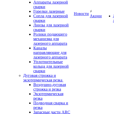
Аппараты лазерной
сварки
Горелки лазерные
Новости
Сопла для лазерной
Акции
сварки
Линзы для лазерной
сварки
Ролики подающего
механизма для
лазерного аппарата
Каналы
направляющие для
лазерного аппарата
Уплотнительные
кольца для лазерной
сварки
Дуговая строжка и
экзотермическая резка
Воздушно-дуговая
строжка и резка
Экзотермическая
резка
Подводная сварка и
резка
Запасные части ARC