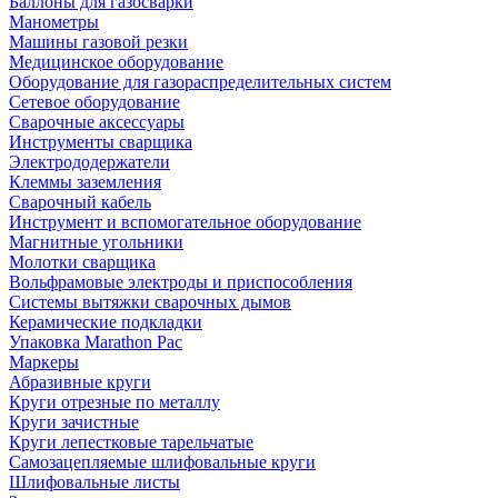
Баллоны для газосварки
Манометры
Машины газовой резки
Медицинское оборудование
Оборудование для газораспределительных систем
Сетевое оборудование
Сварочные аксессуары
Инструменты сварщика
Электрододержатели
Клеммы заземления
Сварочный кабель
Инструмент и вспомогательное оборудование
Магнитные угольники
Молотки сварщика
Вольфрамовые электроды и приспособления
Системы вытяжки сварочных дымов
Керамические подкладки
Упаковка Marathon Pac
Маркеры
Абразивные круги
Круги отрезные по металлу
Круги зачистные
Круги лепестковые тарельчатые
Самозацепляемые шлифовальные круги
Шлифовальные листы