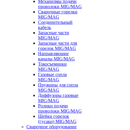
Механизмы подачи
проволоки MIG/MAG
Сварочные горелки
MIG/MAG
Соединительный
кабель
Запасные части
MIG/MAG
Запасные части для
горелок MIG/MAG
Направляющие
каналы MIG/MAG
Токосъемники
MIG/MAG
Газовые сопла
MIG/MAG
Пружины для сопла
MIG/MAG
Диффузоры газовые
MIG/MAG
Ролики подачи
проволоки MIG/MAG
Шейки горелок
(гусаки) MIG/MAG
Сварочное оборудование