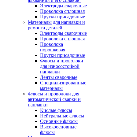
алюминия и его сплавов
Электроды сварочные
Проволока сплошная
Прутки присадочные
Материалы для наплавки и
ремонта деталей
Электроды сварочные
Проволока сплошная
Проволока
порошковая
Прутки присадочные
Флюсы и проволоки
для износостойкой
наплавки
Ленты сварочные
Специализированные
материалы
Флюсы и проволоки для
автоматической сварки и
наплавки
Кислые флюсы
Нейтральные флюсы
Основные флюсы
Высокоосновные
флюсы