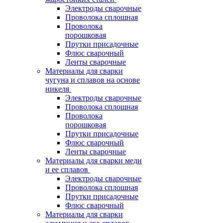
Электроды сварочные
Проволока сплошная
Проволока
порошковая
Прутки присадочные
Флюс сварочный
Ленты сварочные
Материалы для сварки
чугуна и сплавов на основе
никеля
Электроды сварочные
Проволока сплошная
Проволока
порошковая
Прутки присадочные
Флюс сварочный
Ленты сварочные
Материалы для сварки меди
и ее сплавов
Электроды сварочные
Проволока сплошная
Прутки присадочные
Флюс сварочный
Материалы для сварки