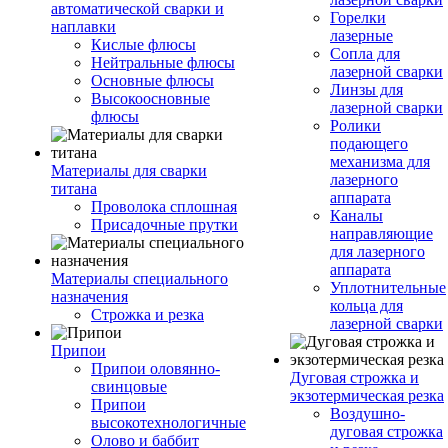
автоматической сварки и
Горелки
наплавки
лазерные
Кислые флюсы
Сопла для
Нейтральные флюсы
лазерной сварки
Основные флюсы
Линзы для
Высокоосновные
лазерной сварки
флюсы
Ролики
подающего
механизма для
Материалы для сварки
лазерного
титана
аппарата
Проволока сплошная
Каналы
Присадочные прутки
направляющие
для лазерного
аппарата
Материалы специального
Уплотнительные
назначения
кольца для
Строжка и резка
лазерной сварки
Припои
Припои оловянно-
Дуговая строжка и
свинцовые
экзотермическая резка
Припои
Воздушно-
высокотехнологичные
дуговая строжка
Олово и баббит