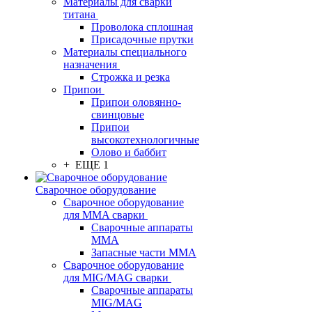
Материалы для сварки
титана
Проволока сплошная
Присадочные прутки
Материалы специального
назначения
Строжка и резка
Припои
Припои оловянно-
свинцовые
Припои
высокотехнологичные
Олово и баббит
+ ЕЩЕ 1
Сварочное оборудование
Сварочное оборудование
для MMA сварки
Сварочные аппараты
MMA
Запасные части MMA
Сварочное оборудование
для MIG/MAG сварки
Сварочные аппараты
MIG/MAG