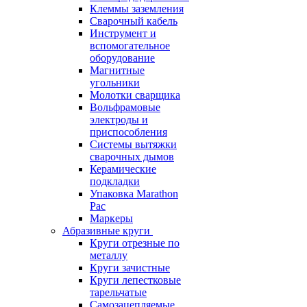
Клеммы заземления
Сварочный кабель
Инструмент и
вспомогательное
оборудование
Магнитные
угольники
Молотки сварщика
Вольфрамовые
электроды и
приспособления
Системы вытяжки
сварочных дымов
Керамические
подкладки
Упаковка Marathon
Pac
Маркеры
Абразивные круги
Круги отрезные по
металлу
Круги зачистные
Круги лепестковые
тарельчатые
Самозацепляемые