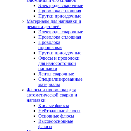
алюминия и его сплавов
Электроды сварочные
Проволока сплошная
Прутки присадочные
Материалы для наплавки и
ремонта деталей
Электроды сварочные
Проволока сплошная
Проволока
порошковая
Прутки присадочные
Флюсы и проволоки
для износостойкой
наплавки
Ленты сварочные
Специализированные
материалы
Флюсы и проволоки для
автоматической сварки и
наплавки
Кислые флюсы
Нейтральные флюсы
Основные флюсы
Высокоосновные
флюсы