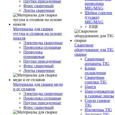
Прутки присадочные
проволоки
Флюс сварочный
MIG/MAG
Ленты сварочные
Шейки горелок
(гусаки)
MIG/MAG
+ ЕЩЕ
Материалы для сварки
чугуна и сплавов на основе
никеля
Электроды сварочные
Сварочное
Проволока сплошная
оборудование для TIG
Проволока
сварки
порошковая
Сварочные
Прутки присадочные
аппараты TIG
Флюс сварочный
Блоки
Ленты сварочные
охлаждения
Сварочные
горелки TIG
Материалы для сварки меди
Цанги
и ее сплавов
Цангодержатели
Электроды сварочные
и газовые линзы
Проволока сплошная
Сопло газовое
Прутки присадочные
TIG
Флюс сварочный
Изоляторы TIG
Заглушки TIG