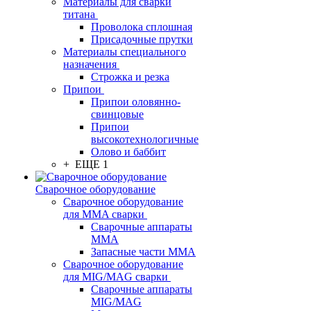
Материалы для сварки
титана
Проволока сплошная
Присадочные прутки
Материалы специального
назначения
Строжка и резка
Припои
Припои оловянно-
свинцовые
Припои
высокотехнологичные
Олово и баббит
+ ЕЩЕ 1
Сварочное оборудование
Сварочное оборудование
для MMA сварки
Сварочные аппараты
MMA
Запасные части MMA
Сварочное оборудование
для MIG/MAG сварки
Сварочные аппараты
MIG/MAG