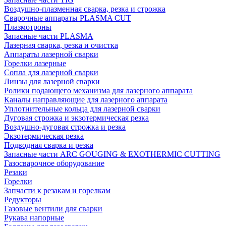
Воздушно-плазменная сварка, резка и строжка
Сварочные аппараты PLASMA CUT
Плазмотроны
Запасные части PLASMA
Лазерная сварка, резка и очистка
Аппараты лазерной сварки
Горелки лазерные
Сопла для лазерной сварки
Линзы для лазерной сварки
Ролики подающего механизма для лазерного аппарата
Каналы направляющие для лазерного аппарата
Уплотнительные кольца для лазерной сварки
Дуговая строжка и экзотермическая резка
Воздушно-дуговая строжка и резка
Экзотермическая резка
Подводная сварка и резка
Запасные части ARC GOUGING & EXOTHERMIC CUTTING
Газосварочное оборудование
Резаки
Горелки
Запчасти к резакам и горелкам
Редукторы
Газовые вентили для сварки
Рукава напорные