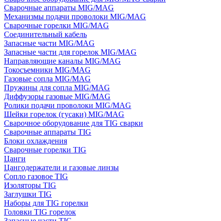
Сварочные аппараты MIG/MAG
Механизмы подачи проволоки MIG/MAG
Сварочные горелки MIG/MAG
Соединительный кабель
Запасные части MIG/MAG
Запасные части для горелок MIG/MAG
Направляющие каналы MIG/MAG
Токосъемники MIG/MAG
Газовые сопла MIG/MAG
Пружины для сопла MIG/MAG
Диффузоры газовые MIG/MAG
Ролики подачи проволоки MIG/MAG
Шейки горелок (гусаки) MIG/MAG
Сварочное оборудование для TIG сварки
Сварочные аппараты TIG
Блоки охлаждения
Сварочные горелки TIG
Цанги
Цангодержатели и газовые линзы
Сопло газовое TIG
Изоляторы TIG
Заглушки TIG
Наборы для TIG горелки
Головки TIG горелок
Запасные части TIG