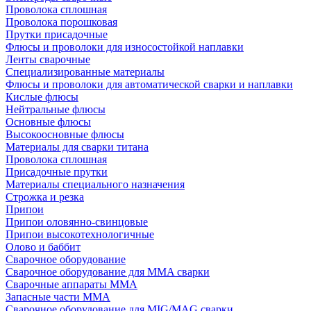
Проволока сплошная
Проволока порошковая
Прутки присадочные
Флюсы и проволоки для износостойкой наплавки
Ленты сварочные
Специализированные материалы
Флюсы и проволоки для автоматической сварки и наплавки
Кислые флюсы
Нейтральные флюсы
Основные флюсы
Высокоосновные флюсы
Материалы для сварки титана
Проволока сплошная
Присадочные прутки
Материалы специального назначения
Строжка и резка
Припои
Припои оловянно-свинцовые
Припои высокотехнологичные
Олово и баббит
Сварочное оборудование
Сварочное оборудование для MMA сварки
Сварочные аппараты MMA
Запасные части MMA
Сварочное оборудование для MIG/MAG сварки