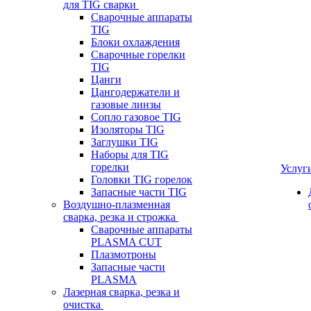
для TIG сварки
Сварочные аппараты
TIG
Блоки охлаждения
Сварочные горелки
TIG
Цанги
Цангодержатели и
газовые линзы
Сопло газовое TIG
Изоляторы TIG
Заглушки TIG
Наборы для TIG
горелки
Услуг
Головки TIG горелок
Запасные части TIG
Воздушно-плазменная
сварка, резка и строжка
Сварочные аппараты
PLASMA CUT
Плазмотроны
Запасные части
PLASMA
Лазерная сварка, резка и
очистка