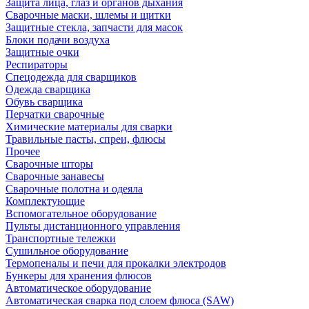
Защита лица, глаз и органов дыхания
Сварочные маски, шлемы и щитки
Защитные стекла, запчасти для масок
Блоки подачи воздуха
Защитные очки
Респираторы
Спецодежда для сварщиков
Одежда сварщика
Обувь сварщика
Перчатки сварочные
Химические материалы для сварки
Травильные пасты, спреи, флюсы
Прочее
Сварочные шторы
Сварочные занавесы
Сварочные полотна и одеяла
Комплектующие
Вспомогательное оборудование
Пульты дистанционного управления
Транспортные тележки
Сушильное оборудование
Термопеналы и печи для прокалки электродов
Бункеры для хранения флюсов
Автоматическое оборудование
Автоматическая сварка под слоем флюса (SAW)