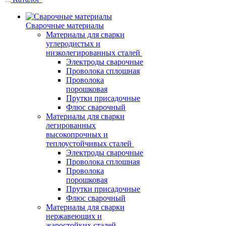
Сварочные материалы
Материалы для сварки
углеродистых и
низколегированных сталей
Электроды сварочные
Проволока сплошная
Проволока
порошковая
Прутки присадочные
Флюс сварочный
Материалы для сварки
легированных
высокопрочных и
теплоустойчивых сталей
Электроды сварочные
Проволока сплошная
Проволока
порошковая
Прутки присадочные
Флюс сварочный
Материалы для сварки
нержавеющих и
жаростойких сталей