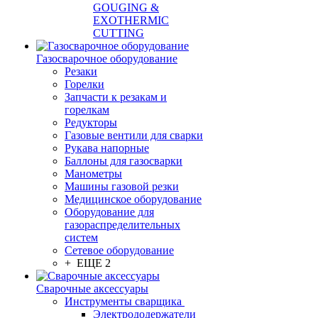
GOUGING &
EXOTHERMIC
CUTTING
Газосварочное оборудование
Резаки
Горелки
Запчасти к резакам и
горелкам
Редукторы
Газовые вентили для сварки
Рукава напорные
Баллоны для газосварки
Манометры
Машины газовой резки
Медицинское оборудование
Оборудование для
газораспределительных
систем
Сетевое оборудование
+ ЕЩЕ 2
Сварочные аксессуары
Инструменты сварщика
Электрододержатели