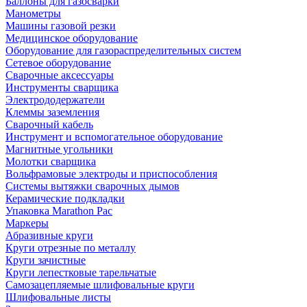
Баллоны для газосварки
Манометры
Машины газовой резки
Медицинское оборудование
Оборудование для газораспределительных систем
Сетевое оборудование
Сварочные аксессуары
Инструменты сварщика
Электрододержатели
Клеммы заземления
Сварочный кабель
Инструмент и вспомогательное оборудование
Магнитные угольники
Молотки сварщика
Вольфрамовые электроды и приспособления
Системы вытяжки сварочных дымов
Керамические подкладки
Упаковка Marathon Pac
Маркеры
Абразивные круги
Круги отрезные по металлу
Круги зачистные
Круги лепестковые тарельчатые
Самозацепляемые шлифовальные круги
Шлифовальные листы