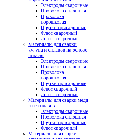
Электроды сварочные
Проволока сплошная
Проволока
порошковая
Прутки присадочные
Флюс сварочный
Ленты сварочные
Материалы для сварки
чугуна и сплавов на основе
никеля
Электроды сварочные
Проволока сплошная
Проволока
порошковая
Прутки присадочные
Флюс сварочный
Ленты сварочные
Материалы для сварки меди
и ее сплавов
Электроды сварочные
Проволока сплошная
Прутки присадочные
Флюс сварочный
Материалы для сварки