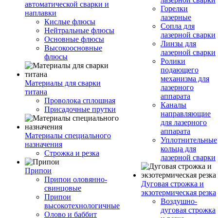
автоматической сварки и
Горелки
наплавки
лазерные
Кислые флюсы
Сопла для
Нейтральные флюсы
лазерной сварки
Основные флюсы
Линзы для
Высокоосновные
лазерной сварки
флюсы
Ролики
подающего
механизма для
Материалы для сварки
лазерного
титана
аппарата
Проволока сплошная
Каналы
Присадочные прутки
направляющие
для лазерного
аппарата
Материалы специального
Уплотнительные
назначения
кольца для
Строжка и резка
лазерной сварки
Припои
Припои оловянно-
Дуговая строжка и
свинцовые
экзотермическая резка
Припои
Воздушно-
высокотехнологичные
дуговая строжка
Олово и баббит