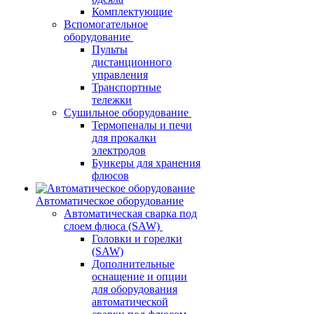
Комплектующие
Вспомогательное
оборудование
Пульты
дистанционного
управления
Транспортные
тележки
Сушильное оборудование
Термопеналы и печи
для прокалки
электродов
Бункеры для хранения
флюсов
Автоматическое оборудование
Автоматическая сварка под
слоем флюса (SAW)
Головки и горелки
(SAW)
Дополнительные
оснащение и опции
для оборудования
автоматической