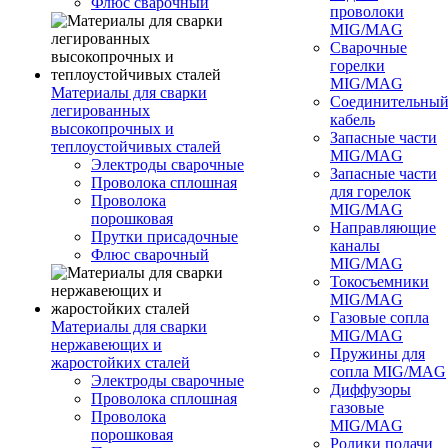
Флюс сварочный
проволоки
MIG/MAG
Сварочные
горелки
MIG/MAG
Материалы для сварки
Соединительны
легированных
кабель
высокопрочных и
Запасные части
теплоустойчивых сталей
MIG/MAG
Электроды сварочные
Запасные части
Проволока сплошная
для горелок
Проволока
MIG/MAG
порошковая
Направляющие
Прутки присадочные
каналы
Флюс сварочный
MIG/MAG
Токосъемники
MIG/MAG
Газовые сопла
Материалы для сварки
MIG/MAG
нержавеющих и
Пружины для
жаростойких сталей
сопла MIG/MAG
Электроды сварочные
Диффузоры
Проволока сплошная
газовые
Проволока
MIG/MAG
порошковая
Ролики подачи