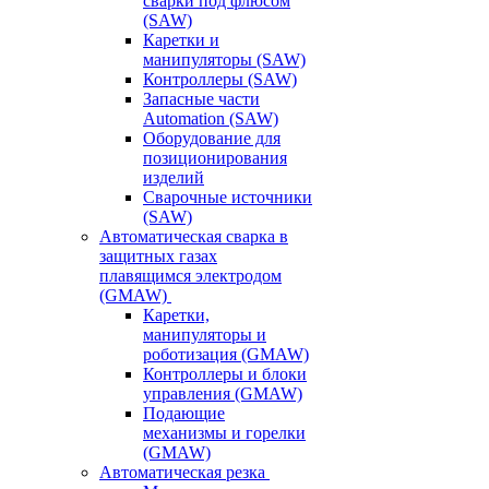
сварки под флюсом
(SAW)
Каретки и
манипуляторы (SAW)
Контроллеры (SAW)
Запасные части
Automation (SAW)
Оборудование для
позиционирования
изделий
Сварочные источники
(SAW)
Автоматическая сварка в
защитных газах
плавящимся электродом
(GMAW)
Каретки,
манипуляторы и
роботизация (GMAW)
Контроллеры и блоки
управления (GMAW)
Подающие
механизмы и горелки
(GMAW)
Автоматическая резка