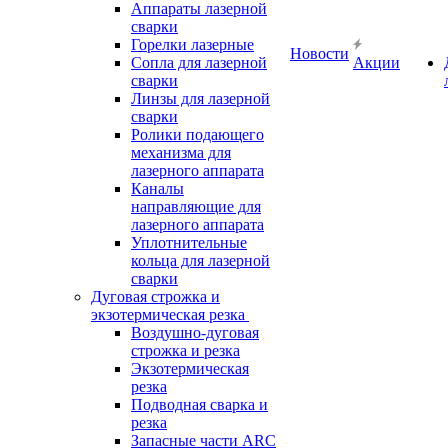
Аппараты лазерной
сварки
Горелки лазерные
Новости
Сопла для лазерной
Акции
сварки
Линзы для лазерной
сварки
Ролики подающего
механизма для
лазерного аппарата
Каналы
направляющие для
лазерного аппарата
Уплотнительные
кольца для лазерной
сварки
Дуговая строжка и
экзотермическая резка
Воздушно-дуговая
строжка и резка
Экзотермическая
резка
Подводная сварка и
резка
Запасные части ARC