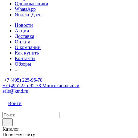
Одноклассники
WhatsApp
Яндекс.Дзен
Новости
Акции
Доставка
Оплата
О компании
Как купить
Контакты
Обзоры
...
+7 (495) 225-95-78
+7 (495) 225-95-78
Многоканальный
sale@ktnd.ru
Войти
Каталог
По всему сайту