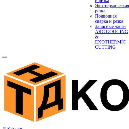
и резка
Экзотермическая
резка
Подводная
сварка и резка
Запасные части
ARC GOUGING
&
EXOTHERMIC
CUTTING
Каталог