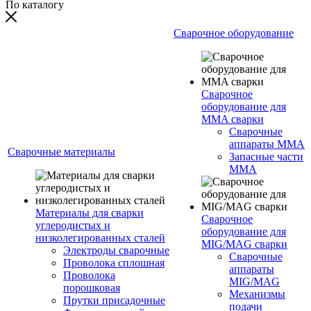
По каталогу
Сварочное оборудование
Сварочное
оборудование для
MMA сварки
Сварочные
аппараты MMA
Сварочные материалы
Запасные части
MMA
Материалы для сварки
Сварочное
углеродистых и
оборудование для
низколегированных сталей
MIG/MAG сварки
Электроды сварочные
Сварочные
Проволока сплошная
аппараты
Проволока
MIG/MAG
порошковая
Механизмы
Прутки присадочные
подачи