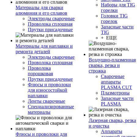
Наборы для TIG
Материалы для сварки
горелки
алюминия и его сплавов
Головки TIG
Электроды сварочные
горелок
Проволока сплошная
Запасные части
Прутки присадочные
TIG
+ ЕЩЕ
Материалы для наплавки и
ремонта деталей
Электроды сварочные
Воздушно-плазменная
Проволока сплошная
сварка, резка и
Проволока
строжка
порошковая
Сварочные
Прутки присадочные
аппараты
Флюсы и проволоки
PLASMA CUT
для износостойкой
Плазмотроны
наплавки
Запасные части
Ленты сварочные
PLASMA
Специализированные
материалы
Лазерная сварка, резка
и очистка
Аппараты
Флюсы и проволоки для
лазерной сварки