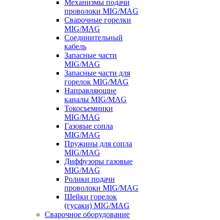
Механизмы подачи
проволоки MIG/MAG
Сварочные горелки
MIG/MAG
Соединительный
кабель
Запасные части
MIG/MAG
Запасные части для
горелок MIG/MAG
Направляющие
каналы MIG/MAG
Токосъемники
MIG/MAG
Газовые сопла
MIG/MAG
Пружины для сопла
MIG/MAG
Диффузоры газовые
MIG/MAG
Ролики подачи
проволоки MIG/MAG
Шейки горелок
(гусаки) MIG/MAG
Сварочное оборудование