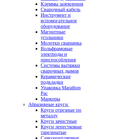
Клеммы заземления
Сварочный кабель
Инструмент и
вспомогательное
оборудование
Магнитные
угольники
Молотки сварщика
Вольфрамовые
электроды и
приспособления
Системы вытяжки
сварочных дымов
Керамические
подкладки
Упаковка Marathon
Pac
Маркеры
Абразивные круги
Круги отрезные по
металлу
Круги зачистные
Круги лепестковые
тарельчатые
Самозацепляемые