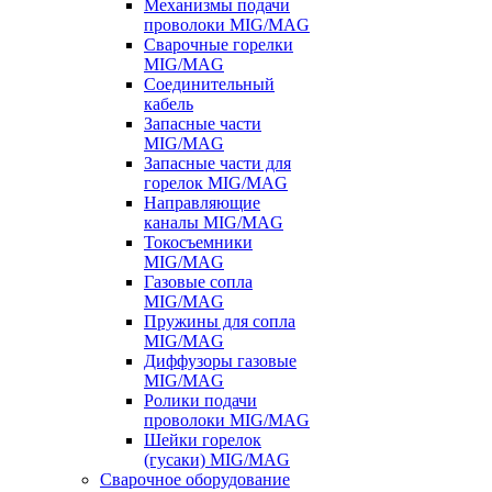
Механизмы подачи
проволоки MIG/MAG
Сварочные горелки
MIG/MAG
Соединительный
кабель
Запасные части
MIG/MAG
Запасные части для
горелок MIG/MAG
Направляющие
каналы MIG/MAG
Токосъемники
MIG/MAG
Газовые сопла
MIG/MAG
Пружины для сопла
MIG/MAG
Диффузоры газовые
MIG/MAG
Ролики подачи
проволоки MIG/MAG
Шейки горелок
(гусаки) MIG/MAG
Сварочное оборудование