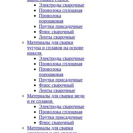
Электроды сварочные
Проволока сплошная
Проволока
порошковая
Прутки присадочные
Флюс сварочный
Ленты сварочные
Материалы для сварки
чугуна и сплавов на основе
никеля
Электроды сварочные
Проволока сплошная
Проволока
порошковая
Прутки присадочные
Флюс сварочный
Ленты сварочные
Материалы для сварки меди
и ее сплавов
Электроды сварочные
Проволока сплошная
Прутки присадочные
Флюс сварочный
Материалы для сварки