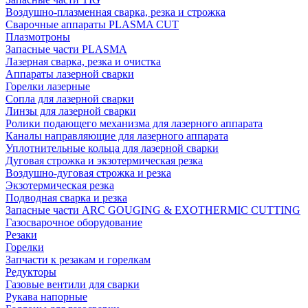
Воздушно-плазменная сварка, резка и строжка
Сварочные аппараты PLASMA CUT
Плазмотроны
Запасные части PLASMA
Лазерная сварка, резка и очистка
Аппараты лазерной сварки
Горелки лазерные
Сопла для лазерной сварки
Линзы для лазерной сварки
Ролики подающего механизма для лазерного аппарата
Каналы направляющие для лазерного аппарата
Уплотнительные кольца для лазерной сварки
Дуговая строжка и экзотермическая резка
Воздушно-дуговая строжка и резка
Экзотермическая резка
Подводная сварка и резка
Запасные части ARC GOUGING & EXOTHERMIC CUTTING
Газосварочное оборудование
Резаки
Горелки
Запчасти к резакам и горелкам
Редукторы
Газовые вентили для сварки
Рукава напорные