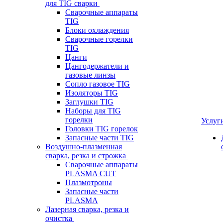
для TIG сварки
Сварочные аппараты
TIG
Блоки охлаждения
Сварочные горелки
TIG
Цанги
Цангодержатели и
газовые линзы
Сопло газовое TIG
Изоляторы TIG
Заглушки TIG
Наборы для TIG
горелки
Услуг
Головки TIG горелок
Запасные части TIG
Воздушно-плазменная
сварка, резка и строжка
Сварочные аппараты
PLASMA CUT
Плазмотроны
Запасные части
PLASMA
Лазерная сварка, резка и
очистка