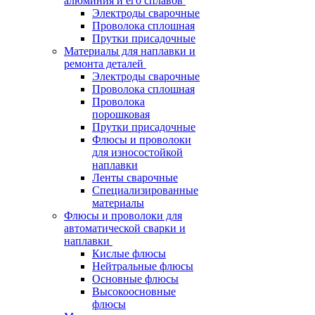
алюминия и его сплавов
Электроды сварочные
Проволока сплошная
Прутки присадочные
Материалы для наплавки и
ремонта деталей
Электроды сварочные
Проволока сплошная
Проволока
порошковая
Прутки присадочные
Флюсы и проволоки
для износостойкой
наплавки
Ленты сварочные
Специализированные
материалы
Флюсы и проволоки для
автоматической сварки и
наплавки
Кислые флюсы
Нейтральные флюсы
Основные флюсы
Высокоосновные
флюсы