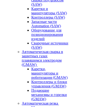
сварки под флюсом
(SAW)
Каретки и
манипуляторы (SAW)
Контроллеры (SAW)
Запасные части
Automation (SAW)
Оборудование для
позиционирования
изделий
Сварочные источники
(SAW)
Автоматическая сварка в
защитных газах
плавящимся электродом
(GMAW)
Каретки,
манипуляторы и
роботизация (GMAW)
Контроллеры и блоки
управления (GMAW)
Подающие
механизмы и горелки
(GMAW)
Автоматическая резка