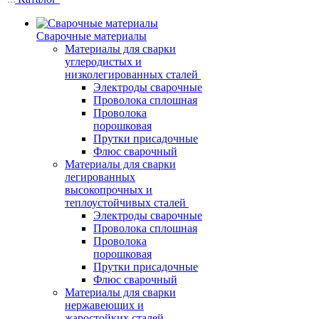
Сварочные материалы
Материалы для сварки
углеродистых и
низколегированных сталей
Электроды сварочные
Проволока сплошная
Проволока
порошковая
Прутки присадочные
Флюс сварочный
Материалы для сварки
легированных
высокопрочных и
теплоустойчивых сталей
Электроды сварочные
Проволока сплошная
Проволока
порошковая
Прутки присадочные
Флюс сварочный
Материалы для сварки
нержавеющих и
жаростойких сталей