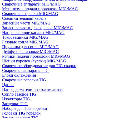
Сварочные аппараты MIG/MAG
Механизмы подачи проволоки MIG/MAG
Сварочные горелки MIG/MAG
Соединительный кабель
Запасные части MIG/MAG
Запасные части для горелок MIG/MAG
Направляющие каналы MIG/MAG
Токосъемники MIG/MAG
Газовые сопла MIG/MAG
Пружины для сопла MIG/MAG
Диффузоры газовые MIG/MAG
Ролики подачи проволоки MIG/MAG
Шейки горелок (гусаки) MIG/MAG
Сварочное оборудование для TIG сварки
Сварочные аппараты TIG
Блоки охлаждения
Сварочные горелки TIG
Цанги
Цангодержатели и газовые линзы
Сопло газовое TIG
Изоляторы TIG
Заглушки TIG
Наборы для TIG горелки
Головки TIG горелок
Запасные части TIG