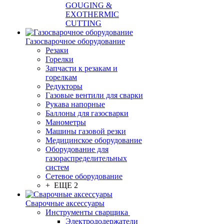
GOUGING &
EXOTHERMIC
CUTTING
Газосварочное оборудование
Резаки
Горелки
Запчасти к резакам и
горелкам
Редукторы
Газовые вентили для сварки
Рукава напорные
Баллоны для газосварки
Манометры
Машины газовой резки
Медицинское оборудование
Оборудование для
газораспределительных
систем
Сетевое оборудование
+ ЕЩЕ 2
Сварочные аксессуары
Инструменты сварщика
Электрододержатели