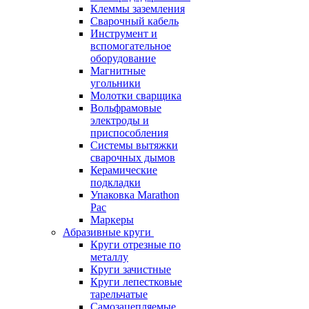
Клеммы заземления
Сварочный кабель
Инструмент и
вспомогательное
оборудование
Магнитные
угольники
Молотки сварщика
Вольфрамовые
электроды и
приспособления
Системы вытяжки
сварочных дымов
Керамические
подкладки
Упаковка Marathon
Pac
Маркеры
Абразивные круги
Круги отрезные по
металлу
Круги зачистные
Круги лепестковые
тарельчатые
Самозацепляемые