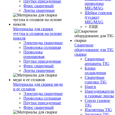
Прутки присадочные
проволоки
Флюс сварочный
MIG/MAG
Ленты сварочные
Шейки горелок
(гусаки)
MIG/MAG
+ ЕЩЕ
Материалы для сварки
чугуна и сплавов на основе
никеля
Электроды сварочные
Сварочное
Проволока сплошная
оборудование для TIG
Проволока
сварки
порошковая
Сварочные
Прутки присадочные
аппараты TIG
Флюс сварочный
Блоки
Ленты сварочные
охлаждения
Сварочные
горелки TIG
Материалы для сварки меди
Цанги
и ее сплавов
Цангодержатели
Электроды сварочные
и газовые линзы
Проволока сплошная
Сопло газовое
Прутки присадочные
TIG
Флюс сварочный
Изоляторы TIG
Заглушки TIG