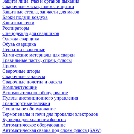
Защита лица, глаз и органов дыхания
Сварочные маски, шлемы и щитки
Защитные стекла, запчасти для масок
Блоки подачи воздуха
Защитные очки
Респираторы
Спецодежда для сварщиков
Одежда сварщика
Обувь сварщика
Перчатки сварочные
Химические материалы для сварки
Травильные пасты, спреи, флюсы
Прочее
Сварочные шторы
Сварочные занавесы
Сварочные полотна и одеяла
Комплектующие
Вспомогательное оборудование
Пульты дистанционного управления
Транспортные тележки
Сушильное оборудование
Термопеналы и печи для прокалки электродов
Бункеры для хранения флюсов
Автоматическое оборудование
Автоматическая сварка под слоем флюса (SAW)