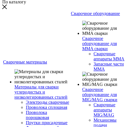
По каталогу
Сварочное оборудование
Сварочное
оборудование для
MMA сварки
Сварочные
аппараты MMA
Сварочные материалы
Запасные части
MMA
Материалы для сварки
Сварочное
углеродистых и
оборудование для
низколегированных сталей
MIG/MAG сварки
Электроды сварочные
Сварочные
Проволока сплошная
аппараты
Проволока
MIG/MAG
порошковая
Механизмы
Прутки присадочные
подачи