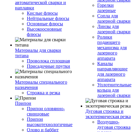
автоматической сварки и
Горелки
наплавки
лазерные
Кислые флюсы
Сопла для
Нейтральные флюсы
лазерной сварки
Основные флюсы
Линзы для
Высокоосновные
лазерной сварки
флюсы
Ролики
подающего
механизма для
Материалы для сварки
лазерного
титана
аппарата
Проволока сплошная
Каналы
Присадочные прутки
направляющие
для лазерного
аппарата
Материалы специального
Уплотнительные
назначения
кольца для
Строжка и резка
лазерной сварки
Припои
Припои оловянно-
Дуговая строжка и
свинцовые
экзотермическая резка
Припои
Воздушно-
высокотехнологичные
дуговая строжка
Олово и баббит