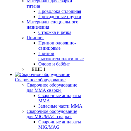
Материалы для сварки
титана
Проволока сплошная
Присадочные прутки
Материалы специального
назначения
Строжка и резка
Припои
Припои оловянно-
свинцовые
Припои
высокотехнологичные
Олово и баббит
+ ЕЩЕ 1
Сварочное оборудование
Сварочное оборудование
для MMA сварки
Сварочные аппараты
MMA
Запасные части MMA
Сварочное оборудование
для MIG/MAG сварки
Сварочные аппараты
MIG/MAG