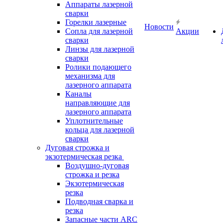
Аппараты лазерной
сварки
Горелки лазерные
Новости
Сопла для лазерной
Акции
сварки
Линзы для лазерной
сварки
Ролики подающего
механизма для
лазерного аппарата
Каналы
направляющие для
лазерного аппарата
Уплотнительные
кольца для лазерной
сварки
Дуговая строжка и
экзотермическая резка
Воздушно-дуговая
строжка и резка
Экзотермическая
резка
Подводная сварка и
резка
Запасные части ARC