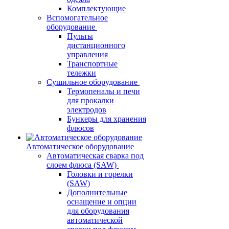
Комплектующие
Вспомогательное
оборудование
Пульты
дистанционного
управления
Транспортные
тележки
Сушильное оборудование
Термопеналы и печи
для прокалки
электродов
Бункеры для хранения
флюсов
Автоматическое оборудование
Автоматическая сварка под
слоем флюса (SAW)
Головки и горелки
(SAW)
Дополнительные
оснащение и опции
для оборудования
автоматической