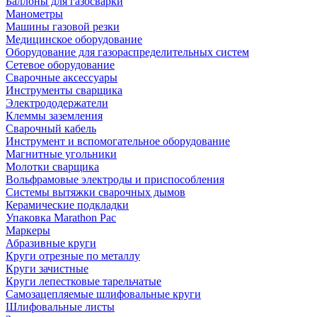
Баллоны для газосварки
Манометры
Машины газовой резки
Медицинское оборудование
Оборудование для газораспределительных систем
Сетевое оборудование
Сварочные аксессуары
Инструменты сварщика
Электрододержатели
Клеммы заземления
Сварочный кабель
Инструмент и вспомогательное оборудование
Магнитные угольники
Молотки сварщика
Вольфрамовые электроды и приспособления
Системы вытяжки сварочных дымов
Керамические подкладки
Упаковка Marathon Pac
Маркеры
Абразивные круги
Круги отрезные по металлу
Круги зачистные
Круги лепестковые тарельчатые
Самозацепляемые шлифовальные круги
Шлифовальные листы