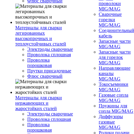
Флюс сварочный
проволоки
MIG/MAG
Сварочные
горелки
MIG/MAG
Материалы для сварки
Соединительны
легированных
кабель
высокопрочных и
Запасные части
теплоустойчивых сталей
MIG/MAG
Электроды сварочные
Запасные части
Проволока сплошная
для горелок
Проволока
MIG/MAG
порошковая
Направляющие
Прутки присадочные
каналы
Флюс сварочный
MIG/MAG
Токосъемники
MIG/MAG
Газовые сопла
Материалы для сварки
MIG/MAG
нержавеющих и
Пружины для
жаростойких сталей
сопла MIG/MAG
Электроды сварочные
Диффузоры
Проволока сплошная
газовые
Проволока
MIG/MAG
порошковая
Ролики подачи