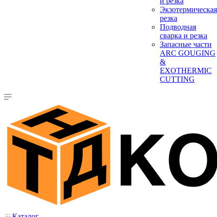
и резка
Экзотермическая
резка
Подводная
сварка и резка
Запасные части
ARC GOUGING
&
EXOTHERMIC
CUTTING
Каталог