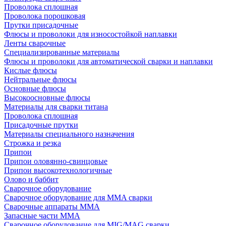
Проволока сплошная
Проволока порошковая
Прутки присадочные
Флюсы и проволоки для износостойкой наплавки
Ленты сварочные
Специализированные материалы
Флюсы и проволоки для автоматической сварки и наплавки
Кислые флюсы
Нейтральные флюсы
Основные флюсы
Высокоосновные флюсы
Материалы для сварки титана
Проволока сплошная
Присадочные прутки
Материалы специального назначения
Строжка и резка
Припои
Припои оловянно-свинцовые
Припои высокотехнологичные
Олово и баббит
Сварочное оборудование
Сварочное оборудование для MMA сварки
Сварочные аппараты MMA
Запасные части MMA
Сварочное оборудование для MIG/MAG сварки