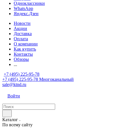
Одноклассники
WhatsApp
Яндекс.Дзен
Новости
Акции
Доставка
Оплата
О компании
Как купить
Контакты
Обзоры
...
+7 (495) 225-95-78
+7 (495) 225-95-78
Многоканальный
sale@ktnd.ru
Войти
Каталог
По всему сайту