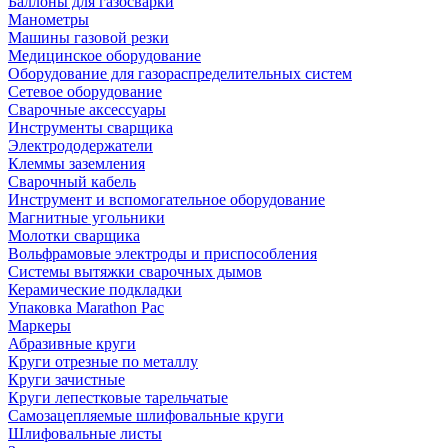
Баллоны для газосварки
Манометры
Машины газовой резки
Медицинское оборудование
Оборудование для газораспределительных систем
Сетевое оборудование
Сварочные аксессуары
Инструменты сварщика
Электрододержатели
Клеммы заземления
Сварочный кабель
Инструмент и вспомогательное оборудование
Магнитные угольники
Молотки сварщика
Вольфрамовые электроды и приспособления
Системы вытяжки сварочных дымов
Керамические подкладки
Упаковка Marathon Pac
Маркеры
Абразивные круги
Круги отрезные по металлу
Круги зачистные
Круги лепестковые тарельчатые
Самозацепляемые шлифовальные круги
Шлифовальные листы