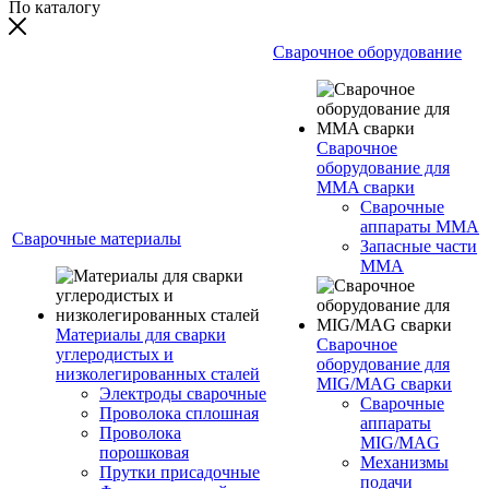
По каталогу
Сварочное оборудование
Сварочное
оборудование для
MMA сварки
Сварочные
аппараты MMA
Сварочные материалы
Запасные части
MMA
Материалы для сварки
Сварочное
углеродистых и
оборудование для
низколегированных сталей
MIG/MAG сварки
Электроды сварочные
Сварочные
Проволока сплошная
аппараты
Проволока
MIG/MAG
порошковая
Механизмы
Прутки присадочные
подачи