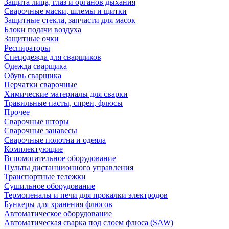
Защита лица, глаз и органов дыхания
Сварочные маски, шлемы и щитки
Защитные стекла, запчасти для масок
Блоки подачи воздуха
Защитные очки
Респираторы
Спецодежда для сварщиков
Одежда сварщика
Обувь сварщика
Перчатки сварочные
Химические материалы для сварки
Травильные пасты, спреи, флюсы
Прочее
Сварочные шторы
Сварочные занавесы
Сварочные полотна и одеяла
Комплектующие
Вспомогательное оборудование
Пульты дистанционного управления
Транспортные тележки
Сушильное оборудование
Термопеналы и печи для прокалки электродов
Бункеры для хранения флюсов
Автоматическое оборудование
Автоматическая сварка под слоем флюса (SAW)