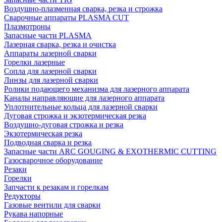
Воздушно-плазменная сварка, резка и строжка
Сварочные аппараты PLASMA CUT
Плазмотроны
Запасные части PLASMA
Лазерная сварка, резка и очистка
Аппараты лазерной сварки
Горелки лазерные
Сопла для лазерной сварки
Линзы для лазерной сварки
Ролики подающего механизма для лазерного аппарата
Каналы направляющие для лазерного аппарата
Уплотнительные кольца для лазерной сварки
Дуговая строжка и экзотермическая резка
Воздушно-дуговая строжка и резка
Экзотермическая резка
Подводная сварка и резка
Запасные части ARC GOUGING & EXOTHERMIC CUTTING
Газосварочное оборудование
Резаки
Горелки
Запчасти к резакам и горелкам
Редукторы
Газовые вентили для сварки
Рукава напорные