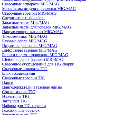
Сварочные аппараты MIG/MAG
Механизмы подачи проволоки MIG/MAG
Сварочные горелки MIG/MAG
Соединительный кабель
Запасные части MIG/MAG
Запасные части для горелок MIG/MAG
Направляющие каналы MIG/MAG
Токосъемники MIG/MAG
Газовые сопла MIG/MAG
Пружины для сопла MIG/MAG
Диффузоры газовые MIG/MAG
Ролики подачи проволоки MIG/MAG
Шейки горелок (гусаки) MIG/MAG
Сварочное оборудование для TIG сварки
Сварочные аппараты TIG
Блоки охлаждения
Сварочные горелки TIG
Цанги
Цангодержатели и газовые линзы
Сопло газовое TIG
Изоляторы TIG
Заглушки TIG
Наборы для TIG горелки
Головки TIG горелок
Запасные части TIG