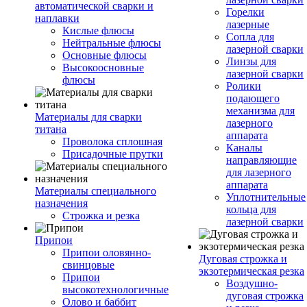
автоматической сварки и
Горелки
наплавки
лазерные
Кислые флюсы
Сопла для
Нейтральные флюсы
лазерной сварки
Основные флюсы
Линзы для
Высокоосновные
лазерной сварки
флюсы
Ролики
подающего
механизма для
Материалы для сварки
лазерного
титана
аппарата
Проволока сплошная
Каналы
Присадочные прутки
направляющие
для лазерного
аппарата
Материалы специального
Уплотнительные
назначения
кольца для
Строжка и резка
лазерной сварки
Припои
Припои оловянно-
Дуговая строжка и
свинцовые
экзотермическая резка
Припои
Воздушно-
высокотехнологичные
дуговая строжка
Олово и баббит