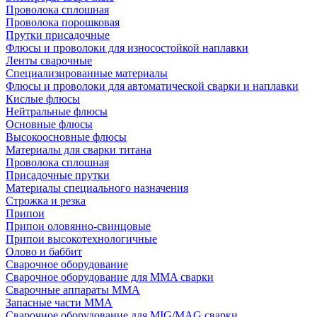
Проволока сплошная
Проволока порошковая
Прутки присадочные
Флюсы и проволоки для износостойкой наплавки
Ленты сварочные
Специализированные материалы
Флюсы и проволоки для автоматической сварки и наплавки
Кислые флюсы
Нейтральные флюсы
Основные флюсы
Высокоосновные флюсы
Материалы для сварки титана
Проволока сплошная
Присадочные прутки
Материалы специального назначения
Строжка и резка
Припои
Припои оловянно-свинцовые
Припои высокотехнологичные
Олово и баббит
Сварочное оборудование
Сварочное оборудование для MMA сварки
Сварочные аппараты MMA
Запасные части MMA
Сварочное оборудование для MIG/MAG сварки