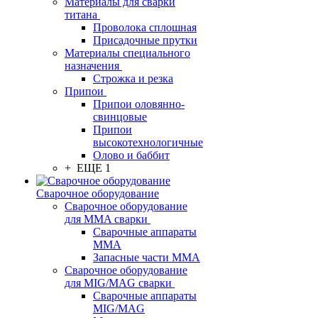
Материалы для сварки
титана
Проволока сплошная
Присадочные прутки
Материалы специального
назначения
Строжка и резка
Припои
Припои оловянно-
свинцовые
Припои
высокотехнологичные
Олово и баббит
+ ЕЩЕ 1
Сварочное оборудование
Сварочное оборудование
для MMA сварки
Сварочные аппараты
MMA
Запасные части MMA
Сварочное оборудование
для MIG/MAG сварки
Сварочные аппараты
MIG/MAG