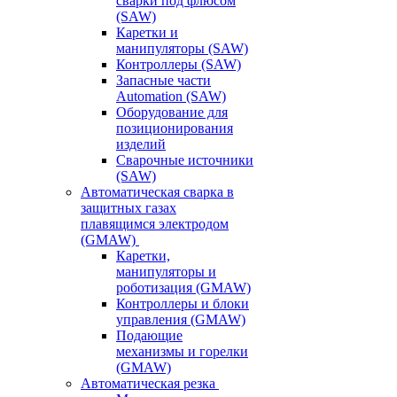
сварки под флюсом
(SAW)
Каретки и
манипуляторы (SAW)
Контроллеры (SAW)
Запасные части
Automation (SAW)
Оборудование для
позиционирования
изделий
Сварочные источники
(SAW)
Автоматическая сварка в
защитных газах
плавящимся электродом
(GMAW)
Каретки,
манипуляторы и
роботизация (GMAW)
Контроллеры и блоки
управления (GMAW)
Подающие
механизмы и горелки
(GMAW)
Автоматическая резка