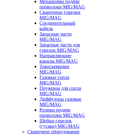
Механизмы подачи
проволоки MIG/MAG
Сварочные горелки
MIG/MAG
Соединительный
кабель
Запасные части
MIG/MAG
Запасные части для
горелок MIG/MAG
Направляющие
каналы MIG/MAG
Токосъемники
MIG/MAG
Газовые сопла
MIG/MAG
Пружины для сопла
MIG/MAG
Диффузоры газовые
MIG/MAG
Ролики подачи
проволоки MIG/MAG
Шейки горелок
(гусаки) MIG/MAG
Сварочное оборудование