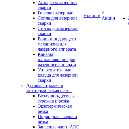
Аппараты лазерной
сварки
Горелки лазерные
Новости
Сопла для лазерной
Акции
сварки
Линзы для лазерной
сварки
Ролики подающего
механизма для
лазерного аппарата
Каналы
направляющие для
лазерного аппарата
Уплотнительные
кольца для лазерной
сварки
Дуговая строжка и
экзотермическая резка
Воздушно-дуговая
строжка и резка
Экзотермическая
резка
Подводная сварка и
резка
Запасные части ARC