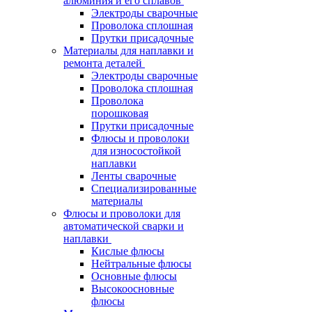
алюминия и его сплавов
Электроды сварочные
Проволока сплошная
Прутки присадочные
Материалы для наплавки и
ремонта деталей
Электроды сварочные
Проволока сплошная
Проволока
порошковая
Прутки присадочные
Флюсы и проволоки
для износостойкой
наплавки
Ленты сварочные
Специализированные
материалы
Флюсы и проволоки для
автоматической сварки и
наплавки
Кислые флюсы
Нейтральные флюсы
Основные флюсы
Высокоосновные
флюсы