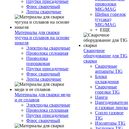
Прутки присадочные
проволоки
Флюс сварочный
MIG/MAG
Ленты сварочные
Шейки горелок
(гусаки)
MIG/MAG
+ ЕЩЕ
Материалы для сварки
чугуна и сплавов на основе
никеля
Электроды сварочные
Сварочное
Проволока сплошная
оборудование для TIG
Проволока
сварки
порошковая
Сварочные
Прутки присадочные
аппараты TIG
Флюс сварочный
Блоки
Ленты сварочные
охлаждения
Сварочные
горелки TIG
Материалы для сварки меди
Цанги
и ее сплавов
Цангодержатели
Электроды сварочные
и газовые линзы
Проволока сплошная
Сопло газовое
Прутки присадочные
TIG
Флюс сварочный
Изоляторы TIG
Заглушки TIG