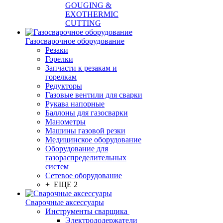
GOUGING &
EXOTHERMIC
CUTTING
Газосварочное оборудование
Резаки
Горелки
Запчасти к резакам и
горелкам
Редукторы
Газовые вентили для сварки
Рукава напорные
Баллоны для газосварки
Манометры
Машины газовой резки
Медицинское оборудование
Оборудование для
газораспределительных
систем
Сетевое оборудование
+ ЕЩЕ 2
Сварочные аксессуары
Инструменты сварщика
Электрододержатели