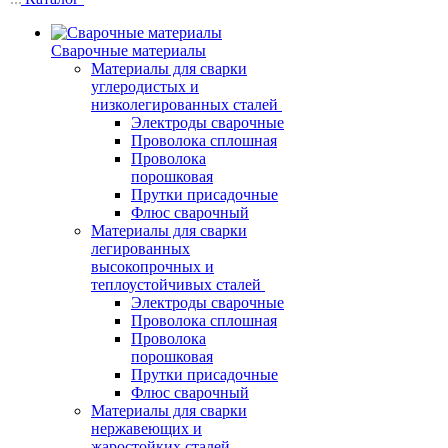
Сварочные материалы
Материалы для сварки
углеродистых и
низколегированных сталей
Электроды сварочные
Проволока сплошная
Проволока
порошковая
Прутки присадочные
Флюс сварочный
Материалы для сварки
легированных
высокопрочных и
теплоустойчивых сталей
Электроды сварочные
Проволока сплошная
Проволока
порошковая
Прутки присадочные
Флюс сварочный
Материалы для сварки
нержавеющих и
жаростойких сталей