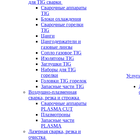
для TIG сварки
Сварочные аппараты
TIG
Блоки охлаждения
Сварочные горелки
TIG
Цанги
Цангодержатели и
газовые линзы
Сопло газовое TIG
Изоляторы TIG
Заглушки TIG
Наборы для TIG
горелки
Услуг
Головки TIG горелок
Запасные части TIG
Воздушно-плазменная
сварка, резка и строжка
Сварочные аппараты
PLASMA CUT
Плазмотроны
Запасные части
PLASMA
Лазерная сварка, резка и
очистка