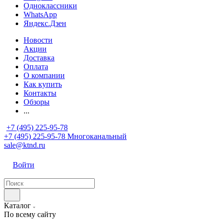
Одноклассники
WhatsApp
Яндекс.Дзен
Новости
Акции
Доставка
Оплата
О компании
Как купить
Контакты
Обзоры
...
+7 (495) 225-95-78
+7 (495) 225-95-78
Многоканальный
sale@ktnd.ru
Войти
Каталог
По всему сайту