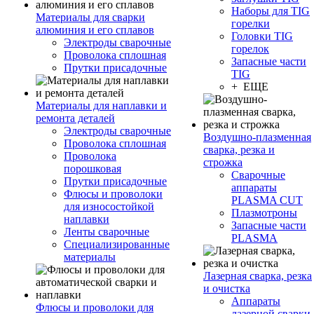
Наборы для TIG
Материалы для сварки
горелки
алюминия и его сплавов
Головки TIG
Электроды сварочные
горелок
Проволока сплошная
Запасные части
Прутки присадочные
TIG
+ ЕЩЕ
Материалы для наплавки и
ремонта деталей
Электроды сварочные
Воздушно-плазменная
Проволока сплошная
сварка, резка и
Проволока
строжка
порошковая
Сварочные
Прутки присадочные
аппараты
Флюсы и проволоки
PLASMA CUT
для износостойкой
Плазмотроны
наплавки
Запасные части
Ленты сварочные
PLASMA
Специализированные
материалы
Лазерная сварка, резка
и очистка
Аппараты
Флюсы и проволоки для
лазерной сварки