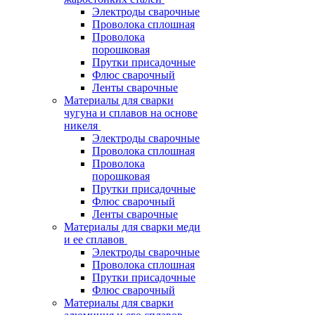
Электроды сварочные
Проволока сплошная
Проволока
порошковая
Прутки присадочные
Флюс сварочный
Ленты сварочные
Материалы для сварки
чугуна и сплавов на основе
никеля
Электроды сварочные
Проволока сплошная
Проволока
порошковая
Прутки присадочные
Флюс сварочный
Ленты сварочные
Материалы для сварки меди
и ее сплавов
Электроды сварочные
Проволока сплошная
Прутки присадочные
Флюс сварочный
Материалы для сварки