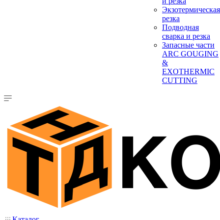
и резка
Экзотермическая
резка
Подводная
сварка и резка
Запасные части
ARC GOUGING
&
EXOTHERMIC
CUTTING
Каталог