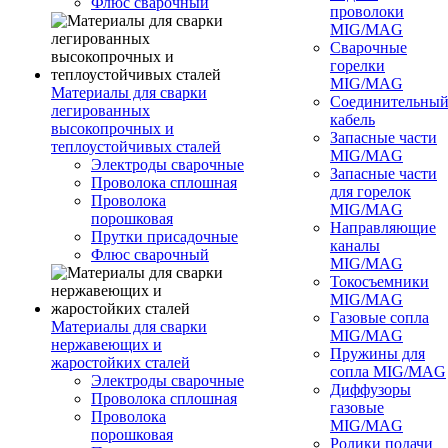
Флюс сварочный
проволоки
MIG/MAG
Сварочные
горелки
MIG/MAG
Материалы для сварки
Соединительны
легированных
кабель
высокопрочных и
Запасные части
теплоустойчивых сталей
MIG/MAG
Электроды сварочные
Запасные части
Проволока сплошная
для горелок
Проволока
MIG/MAG
порошковая
Направляющие
Прутки присадочные
каналы
Флюс сварочный
MIG/MAG
Токосъемники
MIG/MAG
Газовые сопла
Материалы для сварки
MIG/MAG
нержавеющих и
Пружины для
жаростойких сталей
сопла MIG/MAG
Электроды сварочные
Диффузоры
Проволока сплошная
газовые
Проволока
MIG/MAG
порошковая
Ролики подачи