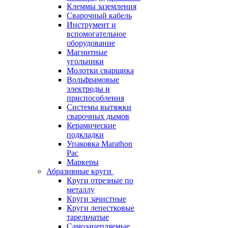
Клеммы заземления
Сварочный кабель
Инструмент и
вспомогательное
оборудование
Магнитные
угольники
Молотки сварщика
Вольфрамовые
электроды и
приспособления
Системы вытяжки
сварочных дымов
Керамические
подкладки
Упаковка Marathon
Pac
Маркеры
Абразивные круги
Круги отрезные по
металлу
Круги зачистные
Круги лепестковые
тарельчатые
Самозацепляемые