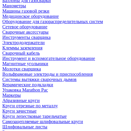
Баллоны для газосварки
Манометры
Машины газовой резки
Медицинское оборудование
Оборудование для газораспределительных систем
Сетевое оборудование
Сварочные аксессуары
Инструменты сварщика
Электрододержатели
Клеммы заземления
Сварочный кабель
Инструмент и вспомогательное оборудование
Магнитные угольники
Молотки сварщика
Вольфрамовые электроды и приспособления
Системы вытяжки сварочных дымов
Керамические подкладки
Упаковка Marathon Pac
Маркеры
Абразивные круги
Круги отрезные по металлу
Круги зачистные
Круги лепестковые тарельчатые
Самозацепляемые шлифовальные круги
Шлифовальные листы