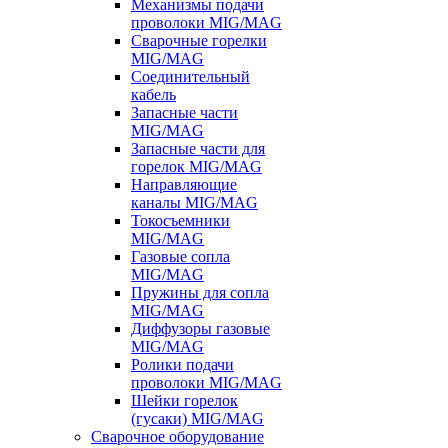
Механизмы подачи
проволоки MIG/MAG
Сварочные горелки
MIG/MAG
Соединительный
кабель
Запасные части
MIG/MAG
Запасные части для
горелок MIG/MAG
Направляющие
каналы MIG/MAG
Токосъемники
MIG/MAG
Газовые сопла
MIG/MAG
Пружины для сопла
MIG/MAG
Диффузоры газовые
MIG/MAG
Ролики подачи
проволоки MIG/MAG
Шейки горелок
(гусаки) MIG/MAG
Сварочное оборудование