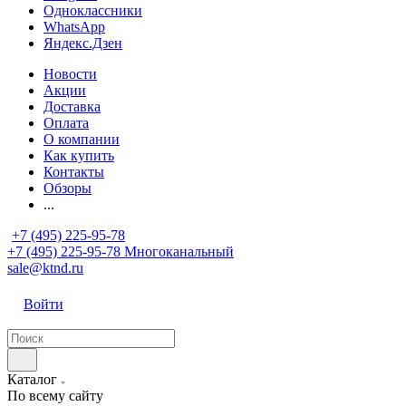
Одноклассники
WhatsApp
Яндекс.Дзен
Новости
Акции
Доставка
Оплата
О компании
Как купить
Контакты
Обзоры
...
+7 (495) 225-95-78
+7 (495) 225-95-78
Многоканальный
sale@ktnd.ru
Войти
Каталог
По всему сайту