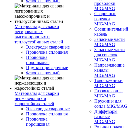
Флюс сварочный
проволоки
MIG/MAG
Сварочные
горелки
MIG/MAG
Материалы для сварки
Соединительны
легированных
кабель
высокопрочных и
Запасные части
теплоустойчивых сталей
MIG/MAG
Электроды сварочные
Запасные части
Проволока сплошная
для горелок
Проволока
MIG/MAG
порошковая
Направляющие
Прутки присадочные
каналы
Флюс сварочный
MIG/MAG
Токосъемники
MIG/MAG
Газовые сопла
Материалы для сварки
MIG/MAG
нержавеющих и
Пружины для
жаростойких сталей
сопла MIG/MAG
Электроды сварочные
Диффузоры
Проволока сплошная
газовые
Проволока
MIG/MAG
порошковая
Ролики подачи