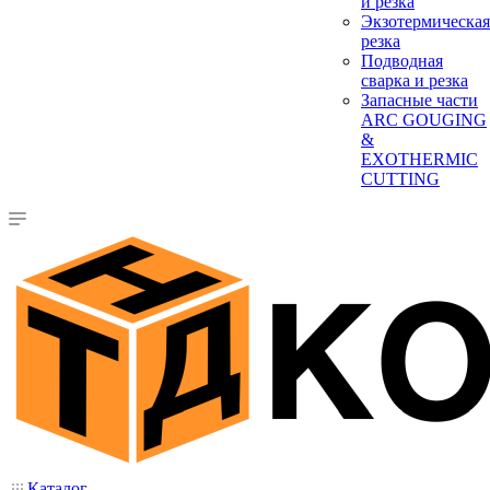
и резка
Экзотермическая
резка
Подводная
сварка и резка
Запасные части
ARC GOUGING
&
EXOTHERMIC
CUTTING
Каталог