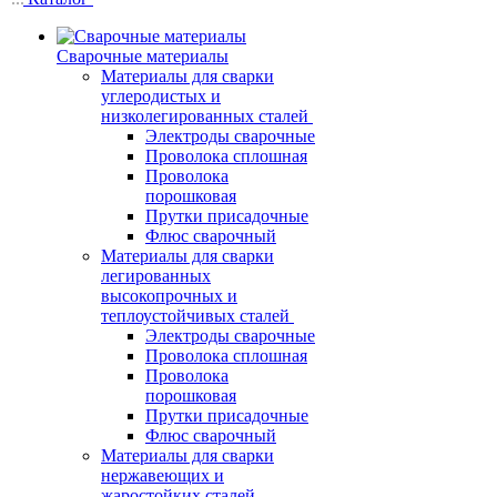
Сварочные материалы
Материалы для сварки
углеродистых и
низколегированных сталей
Электроды сварочные
Проволока сплошная
Проволока
порошковая
Прутки присадочные
Флюс сварочный
Материалы для сварки
легированных
высокопрочных и
теплоустойчивых сталей
Электроды сварочные
Проволока сплошная
Проволока
порошковая
Прутки присадочные
Флюс сварочный
Материалы для сварки
нержавеющих и
жаростойких сталей