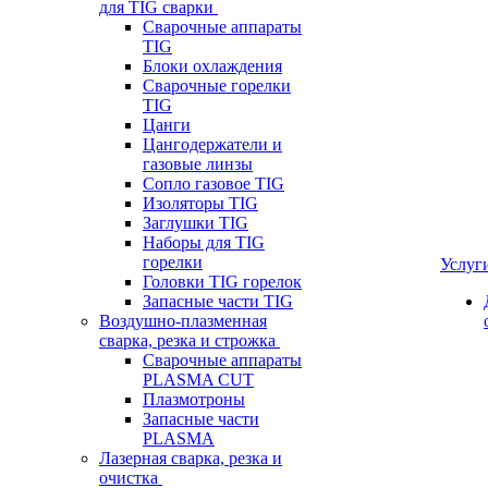
для TIG сварки
Сварочные аппараты
TIG
Блоки охлаждения
Сварочные горелки
TIG
Цанги
Цангодержатели и
газовые линзы
Сопло газовое TIG
Изоляторы TIG
Заглушки TIG
Наборы для TIG
горелки
Услуг
Головки TIG горелок
Запасные части TIG
Воздушно-плазменная
сварка, резка и строжка
Сварочные аппараты
PLASMA CUT
Плазмотроны
Запасные части
PLASMA
Лазерная сварка, резка и
очистка