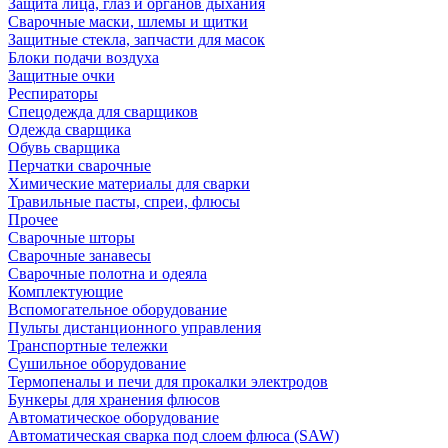
Защита лица, глаз и органов дыхания
Сварочные маски, шлемы и щитки
Защитные стекла, запчасти для масок
Блоки подачи воздуха
Защитные очки
Респираторы
Спецодежда для сварщиков
Одежда сварщика
Обувь сварщика
Перчатки сварочные
Химические материалы для сварки
Травильные пасты, спреи, флюсы
Прочее
Сварочные шторы
Сварочные занавесы
Сварочные полотна и одеяла
Комплектующие
Вспомогательное оборудование
Пульты дистанционного управления
Транспортные тележки
Сушильное оборудование
Термопеналы и печи для прокалки электродов
Бункеры для хранения флюсов
Автоматическое оборудование
Автоматическая сварка под слоем флюса (SAW)