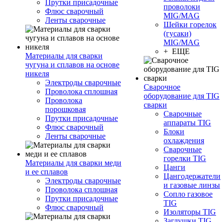
Прутки присадочные
проволоки
Флюс сварочный
MIG/MAG
Ленты сварочные
Шейки горелок
(гусаки)
MIG/MAG
+ ЕЩЕ
Материалы для сварки
чугуна и сплавов на основе
никеля
Электроды сварочные
Сварочное
Проволока сплошная
оборудование для TIG
Проволока
сварки
порошковая
Сварочные
Прутки присадочные
аппараты TIG
Флюс сварочный
Блоки
Ленты сварочные
охлаждения
Сварочные
горелки TIG
Материалы для сварки меди
Цанги
и ее сплавов
Цангодержатели
Электроды сварочные
и газовые линзы
Проволока сплошная
Сопло газовое
Прутки присадочные
TIG
Флюс сварочный
Изоляторы TIG
Заглушки TIG