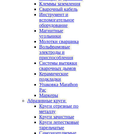
Клеммы заземления
Сварочный кабель
Инструмент и
вспомогательное
оборудование
Магнитные
угольники
Молотки сварщика
Вольфрамовые
электроды и
приспособления
Системы вытяжки
сварочных дымов
Керамические
подкладки
Упаковка Marathon
Pac
Маркеры
Абразивные круги
Круги отрезные по
металлу
Круги зачистные
Круги лепестковые
тарельчатые
Самозацепляемые