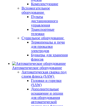
Комплектующие
Вспомогательное
оборудование
Пульты
дистанционного
управления
Транспортные
тележки
Сушильное оборудование
Термопеналы и печи
для прокалки
электродов
Бункеры для хранения
флюсов
Автоматическое оборудование
Автоматическая сварка под
слоем флюса (SAW)
Головки и горелки
(SAW)
Дополнительные
оснащение и опции
для оборудования
автоматической