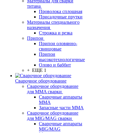
Материалы для сварки
титана
Проволока сплошная
Присадочные прутки
Материалы специального
назначения
Строжка и резка
Припои
Припои оловянно-
свинцовые
Припои
высокотехнологичные
Олово и баббит
+ ЕЩЕ 1
Сварочное оборудование
Сварочное оборудование
для MMA сварки
Сварочные аппараты
MMA
Запасные части MMA
Сварочное оборудование
для MIG/MAG сварки
Сварочные аппараты
MIG/MAG