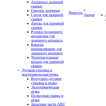
Аппараты лазерной
сварки
Горелки лазерные
Новости
Сопла для лазерной
Акции
сварки
Линзы для лазерной
сварки
Ролики подающего
механизма для
лазерного аппарата
Каналы
направляющие для
лазерного аппарата
Уплотнительные
кольца для лазерной
сварки
Дуговая строжка и
экзотермическая резка
Воздушно-дуговая
строжка и резка
Экзотермическая
резка
Подводная сварка и
резка
Запасные части ARC