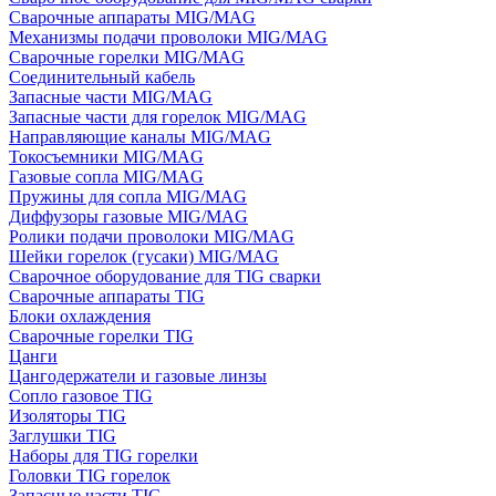
Сварочные аппараты MIG/MAG
Механизмы подачи проволоки MIG/MAG
Сварочные горелки MIG/MAG
Соединительный кабель
Запасные части MIG/MAG
Запасные части для горелок MIG/MAG
Направляющие каналы MIG/MAG
Токосъемники MIG/MAG
Газовые сопла MIG/MAG
Пружины для сопла MIG/MAG
Диффузоры газовые MIG/MAG
Ролики подачи проволоки MIG/MAG
Шейки горелок (гусаки) MIG/MAG
Сварочное оборудование для TIG сварки
Сварочные аппараты TIG
Блоки охлаждения
Сварочные горелки TIG
Цанги
Цангодержатели и газовые линзы
Сопло газовое TIG
Изоляторы TIG
Заглушки TIG
Наборы для TIG горелки
Головки TIG горелок
Запасные части TIG