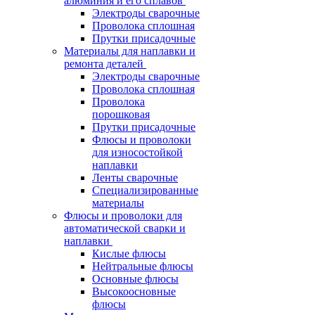
алюминия и его сплавов
Электроды сварочные
Проволока сплошная
Прутки присадочные
Материалы для наплавки и
ремонта деталей
Электроды сварочные
Проволока сплошная
Проволока
порошковая
Прутки присадочные
Флюсы и проволоки
для износостойкой
наплавки
Ленты сварочные
Специализированные
материалы
Флюсы и проволоки для
автоматической сварки и
наплавки
Кислые флюсы
Нейтральные флюсы
Основные флюсы
Высокоосновные
флюсы