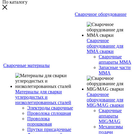
По каталогу
Сварочное оборудование
Сварочное
оборудование для
MMA сварки
Сварочные
аппараты MMA
Сварочные материалы
Запасные части
MMA
Материалы для сварки
Сварочное
углеродистых и
оборудование для
низколегированных сталей
MIG/MAG сварки
Электроды сварочные
Сварочные
Проволока сплошная
аппараты
Проволока
MIG/MAG
порошковая
Механизмы
Прутки присадочные
подачи