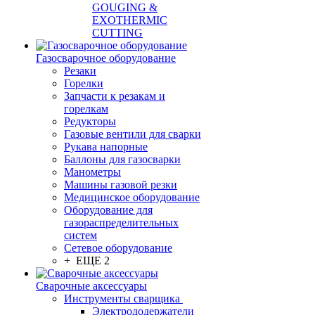
GOUGING &
EXOTHERMIC
CUTTING
Газосварочное оборудование
Резаки
Горелки
Запчасти к резакам и
горелкам
Редукторы
Газовые вентили для сварки
Рукава напорные
Баллоны для газосварки
Манометры
Машины газовой резки
Медицинское оборудование
Оборудование для
газораспределительных
систем
Сетевое оборудование
+ ЕЩЕ 2
Сварочные аксессуары
Инструменты сварщика
Электрододержатели