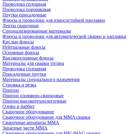
Проволока сплошная
Проволока порошковая
Прутки присадочные
Флюсы и проволоки для износостойкой наплавки
Ленты сварочные
Специализированные материалы
Флюсы и проволоки для автоматической сварки и наплавки
Кислые флюсы
Нейтральные флюсы
Основные флюсы
Высокоосновные флюсы
Материалы для сварки титана
Проволока сплошная
Присадочные прутки
Материалы специального назначения
Строжка и резка
Припои
Припои оловянно-свинцовые
Припои высокотехнологичные
Олово и баббит
Сварочное оборудование
Сварочное оборудование для MMA сварки
Сварочные аппараты MMA
Запасные части MMA
Сварочное оборудование для MIG/MAG сварки