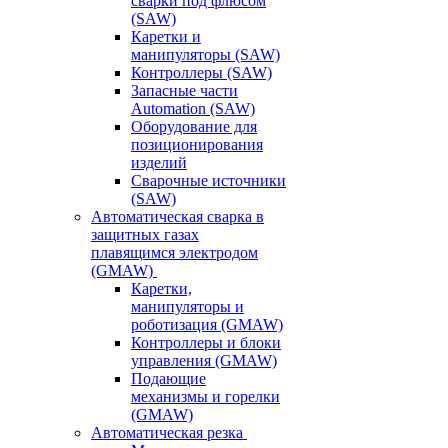
сварки под флюсом
(SAW)
Каретки и
манипуляторы (SAW)
Контроллеры (SAW)
Запасные части
Automation (SAW)
Оборудование для
позиционирования
изделий
Сварочные источники
(SAW)
Автоматическая сварка в
защитных газах
плавящимся электродом
(GMAW)
Каретки,
манипуляторы и
роботизация (GMAW)
Контроллеры и блоки
управления (GMAW)
Подающие
механизмы и горелки
(GMAW)
Автоматическая резка