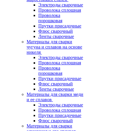
Электроды сварочные
Проволока сплошная
Проволока
порошковая
Прутки присадочные
Флюс сварочный
Ленты сварочные
Материалы для сварки
чугуна и сплавов на основе
никеля
Электроды сварочные
Проволока сплошная
Проволока
порошковая
Прутки присадочные
Флюс сварочный
Ленты сварочные
Материалы для сварки меди
и ее сплавов
Электроды сварочные
Проволока сплошная
Прутки присадочные
Флюс сварочный
Материалы для сварки