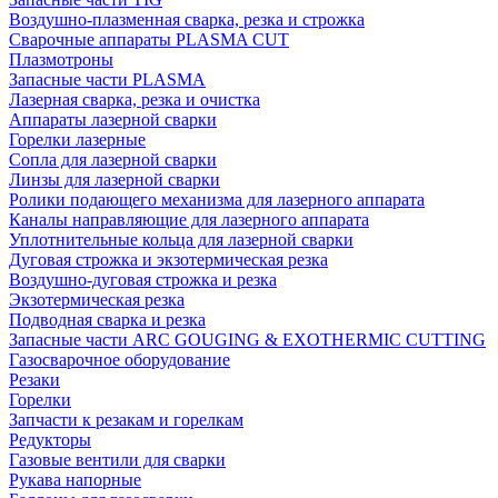
Воздушно-плазменная сварка, резка и строжка
Сварочные аппараты PLASMA CUT
Плазмотроны
Запасные части PLASMA
Лазерная сварка, резка и очистка
Аппараты лазерной сварки
Горелки лазерные
Сопла для лазерной сварки
Линзы для лазерной сварки
Ролики подающего механизма для лазерного аппарата
Каналы направляющие для лазерного аппарата
Уплотнительные кольца для лазерной сварки
Дуговая строжка и экзотермическая резка
Воздушно-дуговая строжка и резка
Экзотермическая резка
Подводная сварка и резка
Запасные части ARC GOUGING & EXOTHERMIC CUTTING
Газосварочное оборудование
Резаки
Горелки
Запчасти к резакам и горелкам
Редукторы
Газовые вентили для сварки
Рукава напорные