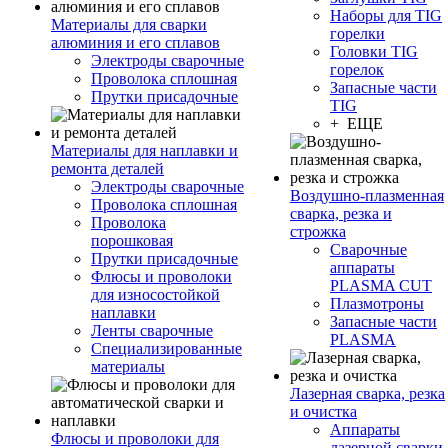
Наборы для TIG
Материалы для сварки
горелки
алюминия и его сплавов
Головки TIG
Электроды сварочные
горелок
Проволока сплошная
Запасные части
Прутки присадочные
TIG
+ ЕЩЕ
Материалы для наплавки и
ремонта деталей
Электроды сварочные
Воздушно-плазменная
Проволока сплошная
сварка, резка и
Проволока
строжка
порошковая
Сварочные
Прутки присадочные
аппараты
Флюсы и проволоки
PLASMA CUT
для износостойкой
Плазмотроны
наплавки
Запасные части
Ленты сварочные
PLASMA
Специализированные
материалы
Лазерная сварка, резка
и очистка
Аппараты
Флюсы и проволоки для
лазерной сварки