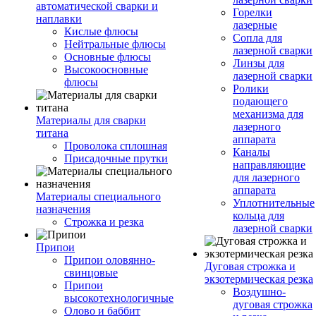
автоматической сварки и
Горелки
наплавки
лазерные
Кислые флюсы
Сопла для
Нейтральные флюсы
лазерной сварки
Основные флюсы
Линзы для
Высокоосновные
лазерной сварки
флюсы
Ролики
подающего
механизма для
Материалы для сварки
лазерного
титана
аппарата
Проволока сплошная
Каналы
Присадочные прутки
направляющие
для лазерного
аппарата
Материалы специального
Уплотнительные
назначения
кольца для
Строжка и резка
лазерной сварки
Припои
Припои оловянно-
Дуговая строжка и
свинцовые
экзотермическая резка
Припои
Воздушно-
высокотехнологичные
дуговая строжка
Олово и баббит