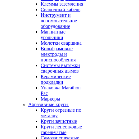
Клеммы заземления
Сварочный кабель
Инструмент и
вспомогательное
оборудование
Магнитные
угольники
Молотки сварщика
Вольфрамовые
электроды и
приспособления
Системы вытяжки
сварочных дымов
Керамические
подкладки
Упаковка Marathon
Pac
Маркеры
Абразивные круги
Круги отрезные по
металлу
Круги зачистные
Круги лепестковые
тарельчатые
Самозацепляемые