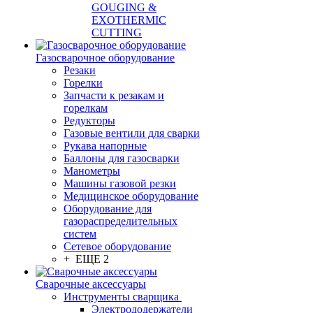
GOUGING &
EXOTHERMIC
CUTTING
Газосварочное оборудование
Резаки
Горелки
Запчасти к резакам и
горелкам
Редукторы
Газовые вентили для сварки
Рукава напорные
Баллоны для газосварки
Манометры
Машины газовой резки
Медицинское оборудование
Оборудование для
газораспределительных
систем
Сетевое оборудование
+ ЕЩЕ 2
Сварочные аксессуары
Инструменты сварщика
Электрододержатели