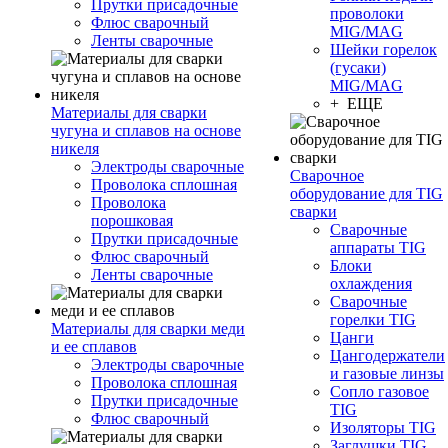
Прутки присадочные
проволоки
Флюс сварочный
MIG/MAG
Ленты сварочные
Шейки горелок
(гусаки)
MIG/MAG
+ ЕЩЕ
Материалы для сварки
чугуна и сплавов на основе
никеля
Электроды сварочные
Сварочное
Проволока сплошная
оборудование для TIG
Проволока
сварки
порошковая
Сварочные
Прутки присадочные
аппараты TIG
Флюс сварочный
Блоки
Ленты сварочные
охлаждения
Сварочные
горелки TIG
Материалы для сварки меди
Цанги
и ее сплавов
Цангодержатели
Электроды сварочные
и газовые линзы
Проволока сплошная
Сопло газовое
Прутки присадочные
TIG
Флюс сварочный
Изоляторы TIG
Заглушки TIG