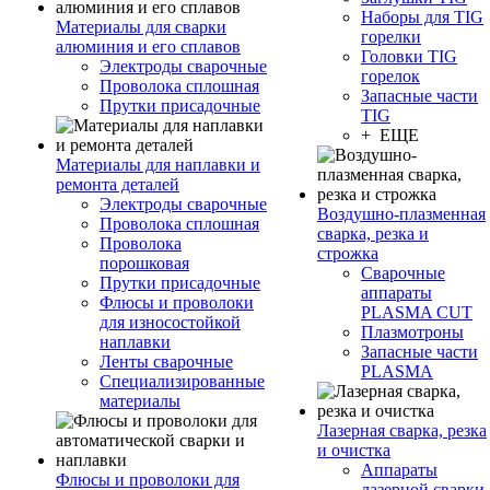
Наборы для TIG
Материалы для сварки
горелки
алюминия и его сплавов
Головки TIG
Электроды сварочные
горелок
Проволока сплошная
Запасные части
Прутки присадочные
TIG
+ ЕЩЕ
Материалы для наплавки и
ремонта деталей
Электроды сварочные
Воздушно-плазменная
Проволока сплошная
сварка, резка и
Проволока
строжка
порошковая
Сварочные
Прутки присадочные
аппараты
Флюсы и проволоки
PLASMA CUT
для износостойкой
Плазмотроны
наплавки
Запасные части
Ленты сварочные
PLASMA
Специализированные
материалы
Лазерная сварка, резка
и очистка
Аппараты
Флюсы и проволоки для
лазерной сварки