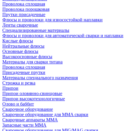
Проволока сплошная
Проволока порошковая
Прутки присадочные
Флюсы и проволоки для износостойкой наплавки
Ленты сварочные
Специализированные материалы
Флюсы и проволоки для автоматической сварки и наплавки
Кислые флюсы
Нейтральные флюсы
Основные флюсы
Высокоосновные флюсы
Материалы для сварки титана
Проволока сплошная
Присадочные прутки
Материалы специального назначения
Строжка и резка
Припои
Припои оловянно-свинцовые
Припои высокотехнологичные
Олово и баббит
Сварочное оборудование
Сварочное оборудование для MMA сварки
Сварочные аппараты MMA
Запасные части MMA
Сварочное оборудование для MIG/MAG сварки