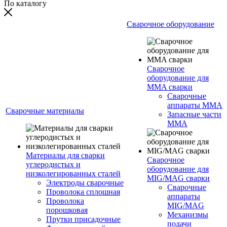
По каталогу
Сварочное оборудование
Сварочное
оборудование для
MMA сварки
Сварочные
аппараты MMA
Сварочные материалы
Запасные части
MMA
Материалы для сварки
Сварочное
углеродистых и
оборудование для
низколегированных сталей
MIG/MAG сварки
Электроды сварочные
Сварочные
Проволока сплошная
аппараты
Проволока
MIG/MAG
порошковая
Механизмы
Прутки присадочные
подачи