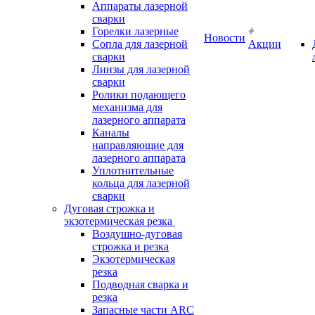
Аппараты лазерной
сварки
Горелки лазерные
Новости
Сопла для лазерной
Акции
сварки
Линзы для лазерной
сварки
Ролики подающего
механизма для
лазерного аппарата
Каналы
направляющие для
лазерного аппарата
Уплотнительные
кольца для лазерной
сварки
Дуговая строжка и
экзотермическая резка
Воздушно-дуговая
строжка и резка
Экзотермическая
резка
Подводная сварка и
резка
Запасные части ARC