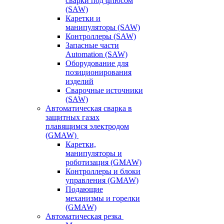
сварки под флюсом
(SAW)
Каретки и
манипуляторы (SAW)
Контроллеры (SAW)
Запасные части
Automation (SAW)
Оборудование для
позиционирования
изделий
Сварочные источники
(SAW)
Автоматическая сварка в
защитных газах
плавящимся электродом
(GMAW)
Каретки,
манипуляторы и
роботизация (GMAW)
Контроллеры и блоки
управления (GMAW)
Подающие
механизмы и горелки
(GMAW)
Автоматическая резка