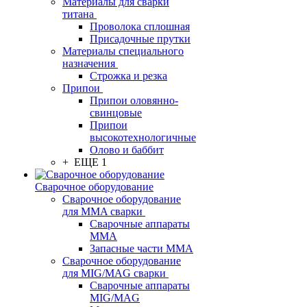
Материалы для сварки
титана
Проволока сплошная
Присадочные прутки
Материалы специального
назначения
Строжка и резка
Припои
Припои оловянно-
свинцовые
Припои
высокотехнологичные
Олово и баббит
+ ЕЩЕ 1
Сварочное оборудование
Сварочное оборудование
для MMA сварки
Сварочные аппараты
MMA
Запасные части MMA
Сварочное оборудование
для MIG/MAG сварки
Сварочные аппараты
MIG/MAG