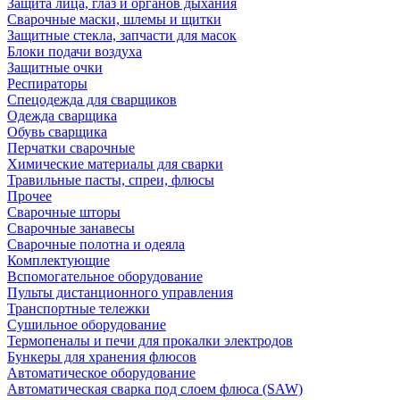
Защита лица, глаз и органов дыхания
Сварочные маски, шлемы и щитки
Защитные стекла, запчасти для масок
Блоки подачи воздуха
Защитные очки
Респираторы
Спецодежда для сварщиков
Одежда сварщика
Обувь сварщика
Перчатки сварочные
Химические материалы для сварки
Травильные пасты, спреи, флюсы
Прочее
Сварочные шторы
Сварочные занавесы
Сварочные полотна и одеяла
Комплектующие
Вспомогательное оборудование
Пульты дистанционного управления
Транспортные тележки
Сушильное оборудование
Термопеналы и печи для прокалки электродов
Бункеры для хранения флюсов
Автоматическое оборудование
Автоматическая сварка под слоем флюса (SAW)