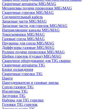
Сварочные аппараты MIG/MAG
Механизмы подачи проволоки MIG/MAG
Сварочные горелки MIG/MAG
Соединительный кабель
Запасные части MIG/MAG
Запасные части для горелок MIG/MAG
Направляющие каналы MIG/MAG
Токосъемники MIG/MAG
Газовые сопла MIG/MAG
Пружины для сопла MIG/MAG
Диффузоры газовые MIG/MAG
Ролики подачи проволоки MIG/MAG
Шейки горелок (гусаки) MIG/MAG
Сварочное оборудование для TIG сварки
Сварочные аппараты TIG
Блоки охлаждения
Сварочные горелки TIG
Цанги
Цангодержатели и газовые линзы
Сопло газовое TIG
Изоляторы TIG
Заглушки TIG
Наборы для TIG горелки
Головки TIG горелок
Запасные части TIG