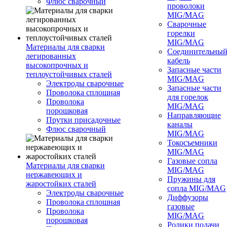
Флюс сварочный
проволоки
MIG/MAG
Сварочные
горелки
MIG/MAG
Материалы для сварки
Соединительны
легированных
кабель
высокопрочных и
Запасные части
теплоустойчивых сталей
MIG/MAG
Электроды сварочные
Запасные части
Проволока сплошная
для горелок
Проволока
MIG/MAG
порошковая
Направляющие
Прутки присадочные
каналы
Флюс сварочный
MIG/MAG
Токосъемники
MIG/MAG
Газовые сопла
Материалы для сварки
MIG/MAG
нержавеющих и
Пружины для
жаростойких сталей
сопла MIG/MAG
Электроды сварочные
Диффузоры
Проволока сплошная
газовые
Проволока
MIG/MAG
порошковая
Ролики подачи