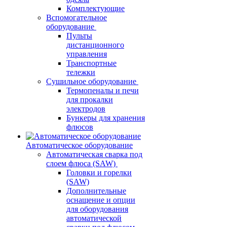
Комплектующие
Вспомогательное
оборудование
Пульты
дистанционного
управления
Транспортные
тележки
Сушильное оборудование
Термопеналы и печи
для прокалки
электродов
Бункеры для хранения
флюсов
Автоматическое оборудование
Автоматическая сварка под
слоем флюса (SAW)
Головки и горелки
(SAW)
Дополнительные
оснащение и опции
для оборудования
автоматической