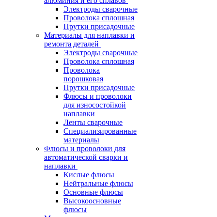
алюминия и его сплавов
Электроды сварочные
Проволока сплошная
Прутки присадочные
Материалы для наплавки и
ремонта деталей
Электроды сварочные
Проволока сплошная
Проволока
порошковая
Прутки присадочные
Флюсы и проволоки
для износостойкой
наплавки
Ленты сварочные
Специализированные
материалы
Флюсы и проволоки для
автоматической сварки и
наплавки
Кислые флюсы
Нейтральные флюсы
Основные флюсы
Высокоосновные
флюсы