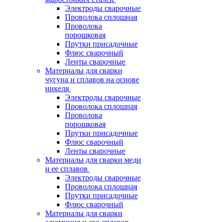
Электроды сварочные
Проволока сплошная
Проволока
порошковая
Прутки присадочные
Флюс сварочный
Ленты сварочные
Материалы для сварки
чугуна и сплавов на основе
никеля
Электроды сварочные
Проволока сплошная
Проволока
порошковая
Прутки присадочные
Флюс сварочный
Ленты сварочные
Материалы для сварки меди
и ее сплавов
Электроды сварочные
Проволока сплошная
Прутки присадочные
Флюс сварочный
Материалы для сварки