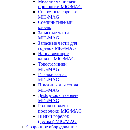
Механизмы подачи
проволоки MIG/MAG
Сварочные горелки
MIG/MAG
Соединительный
кабель
Запасные части
MIG/MAG
Запасные части для
горелок MIG/MAG
Направляющие
каналы MIG/MAG
Токосъемники
MIG/MAG
Газовые сопла
MIG/MAG
Пружины для сопла
MIG/MAG
Диффузоры газовые
MIG/MAG
Ролики подачи
проволоки MIG/MAG
Шейки горелок
(гусаки) MIG/MAG
Сварочное оборудование