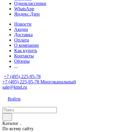
Одноклассники
WhatsApp
Яндекс.Дзен
Новости
Акции
Доставка
Оплата
О компании
Как купить
Контакты
Обзоры
...
+7 (495) 225-95-78
+7 (495) 225-95-78
Многоканальный
sale@ktnd.ru
Войти
Каталог
По всему сайту