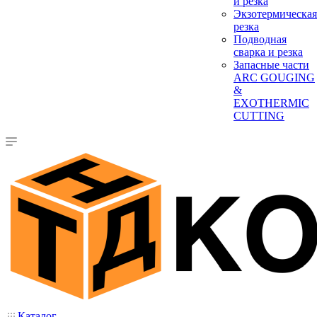
и резка
Экзотермическая
резка
Подводная
сварка и резка
Запасные части
ARC GOUGING
&
EXOTHERMIC
CUTTING
Каталог