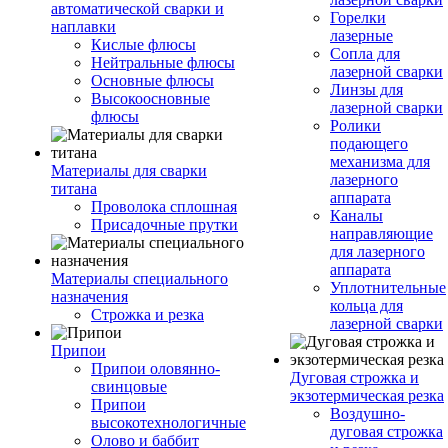
автоматической сварки и
Горелки
наплавки
лазерные
Кислые флюсы
Сопла для
Нейтральные флюсы
лазерной сварки
Основные флюсы
Линзы для
Высокоосновные
лазерной сварки
флюсы
Ролики
подающего
механизма для
Материалы для сварки
лазерного
титана
аппарата
Проволока сплошная
Каналы
Присадочные прутки
направляющие
для лазерного
аппарата
Материалы специального
Уплотнительные
назначения
кольца для
Строжка и резка
лазерной сварки
Припои
Припои оловянно-
Дуговая строжка и
свинцовые
экзотермическая резка
Припои
Воздушно-
высокотехнологичные
дуговая строжка
Олово и баббит