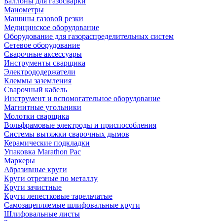
Баллоны для газосварки
Манометры
Машины газовой резки
Медицинское оборудование
Оборудование для газораспределительных систем
Сетевое оборудование
Сварочные аксессуары
Инструменты сварщика
Электрододержатели
Клеммы заземления
Сварочный кабель
Инструмент и вспомогательное оборудование
Магнитные угольники
Молотки сварщика
Вольфрамовые электроды и приспособления
Системы вытяжки сварочных дымов
Керамические подкладки
Упаковка Marathon Pac
Маркеры
Абразивные круги
Круги отрезные по металлу
Круги зачистные
Круги лепестковые тарельчатые
Самозацепляемые шлифовальные круги
Шлифовальные листы