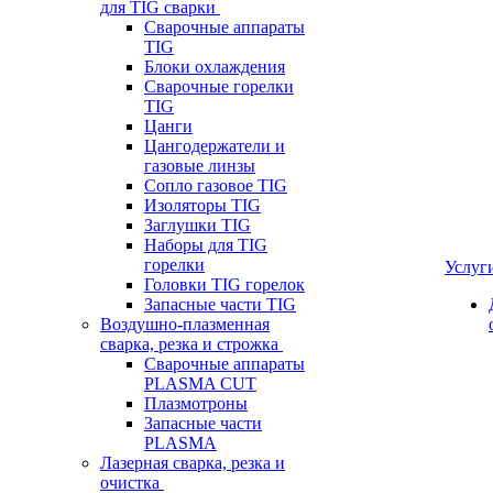
для TIG сварки
Сварочные аппараты
TIG
Блоки охлаждения
Сварочные горелки
TIG
Цанги
Цангодержатели и
газовые линзы
Сопло газовое TIG
Изоляторы TIG
Заглушки TIG
Наборы для TIG
горелки
Услуг
Головки TIG горелок
Запасные части TIG
Воздушно-плазменная
сварка, резка и строжка
Сварочные аппараты
PLASMA CUT
Плазмотроны
Запасные части
PLASMA
Лазерная сварка, резка и
очистка