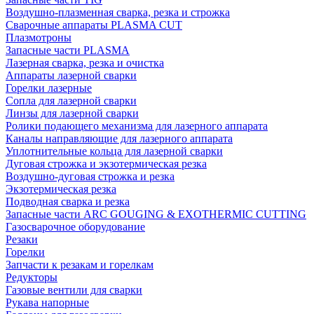
Воздушно-плазменная сварка, резка и строжка
Сварочные аппараты PLASMA CUT
Плазмотроны
Запасные части PLASMA
Лазерная сварка, резка и очистка
Аппараты лазерной сварки
Горелки лазерные
Сопла для лазерной сварки
Линзы для лазерной сварки
Ролики подающего механизма для лазерного аппарата
Каналы направляющие для лазерного аппарата
Уплотнительные кольца для лазерной сварки
Дуговая строжка и экзотермическая резка
Воздушно-дуговая строжка и резка
Экзотермическая резка
Подводная сварка и резка
Запасные части ARC GOUGING & EXOTHERMIC CUTTING
Газосварочное оборудование
Резаки
Горелки
Запчасти к резакам и горелкам
Редукторы
Газовые вентили для сварки
Рукава напорные