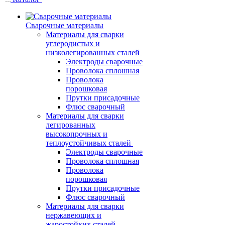
Сварочные материалы
Материалы для сварки
углеродистых и
низколегированных сталей
Электроды сварочные
Проволока сплошная
Проволока
порошковая
Прутки присадочные
Флюс сварочный
Материалы для сварки
легированных
высокопрочных и
теплоустойчивых сталей
Электроды сварочные
Проволока сплошная
Проволока
порошковая
Прутки присадочные
Флюс сварочный
Материалы для сварки
нержавеющих и
жаростойких сталей