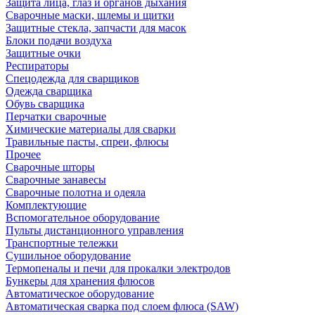
Защита лица, глаз и органов дыхания
Сварочные маски, шлемы и щитки
Защитные стекла, запчасти для масок
Блоки подачи воздуха
Защитные очки
Респираторы
Спецодежда для сварщиков
Одежда сварщика
Обувь сварщика
Перчатки сварочные
Химические материалы для сварки
Травильные пасты, спреи, флюсы
Прочее
Сварочные шторы
Сварочные занавесы
Сварочные полотна и одеяла
Комплектующие
Вспомогательное оборудование
Пульты дистанционного управления
Транспортные тележки
Сушильное оборудование
Термопеналы и печи для прокалки электродов
Бункеры для хранения флюсов
Автоматическое оборудование
Автоматическая сварка под слоем флюса (SAW)