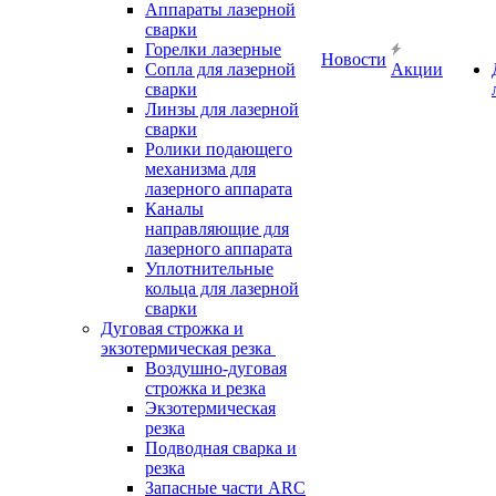
Аппараты лазерной
сварки
Горелки лазерные
Новости
Сопла для лазерной
Акции
сварки
Линзы для лазерной
сварки
Ролики подающего
механизма для
лазерного аппарата
Каналы
направляющие для
лазерного аппарата
Уплотнительные
кольца для лазерной
сварки
Дуговая строжка и
экзотермическая резка
Воздушно-дуговая
строжка и резка
Экзотермическая
резка
Подводная сварка и
резка
Запасные части ARC