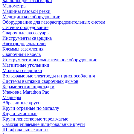
Баллоны для газосварки
Манометры
Машины газовой резки
Медицинское оборудование
Оборудование для газораспределительных систем
Сетевое оборудование
Сварочные аксессуары
Инструменты сварщика
Электрододержатели
Клеммы заземления
Сварочный кабель
Инструмент и вспомогательное оборудование
Магнитные угольники
Молотки сварщика
Вольфрамовые электроды и приспособления
Системы вытяжки сварочных дымов
Керамические подкладки
Упаковка Marathon Pac
Маркеры
Абразивные круги
Круги отрезные по металлу
Круги зачистные
Круги лепестковые тарельчатые
Самозацепляемые шлифовальные круги
Шлифовальные листы