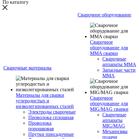
По каталогу
Сварочное оборудование
Сварочное
оборудование для
MMA сварки
Сварочные
аппараты MMA
Сварочные материалы
Запасные части
MMA
Материалы для сварки
Сварочное
углеродистых и
оборудование для
низколегированных сталей
MIG/MAG сварки
Электроды сварочные
Сварочные
Проволока сплошная
аппараты
Проволока
MIG/MAG
порошковая
Механизмы
Прутки присадочные
подачи