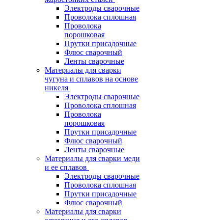
Электроды сварочные
Проволока сплошная
Проволока
порошковая
Прутки присадочные
Флюс сварочный
Ленты сварочные
Материалы для сварки
чугуна и сплавов на основе
никеля
Электроды сварочные
Проволока сплошная
Проволока
порошковая
Прутки присадочные
Флюс сварочный
Ленты сварочные
Материалы для сварки меди
и ее сплавов
Электроды сварочные
Проволока сплошная
Прутки присадочные
Флюс сварочный
Материалы для сварки