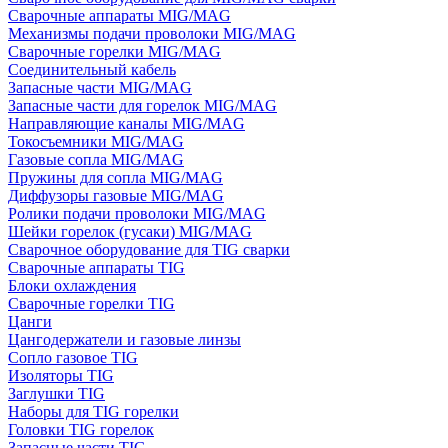
Сварочные аппараты MIG/MAG
Механизмы подачи проволоки MIG/MAG
Сварочные горелки MIG/MAG
Соединительный кабель
Запасные части MIG/MAG
Запасные части для горелок MIG/MAG
Направляющие каналы MIG/MAG
Токосъемники MIG/MAG
Газовые сопла MIG/MAG
Пружины для сопла MIG/MAG
Диффузоры газовые MIG/MAG
Ролики подачи проволоки MIG/MAG
Шейки горелок (гусаки) MIG/MAG
Сварочное оборудование для TIG сварки
Сварочные аппараты TIG
Блоки охлаждения
Сварочные горелки TIG
Цанги
Цангодержатели и газовые линзы
Сопло газовое TIG
Изоляторы TIG
Заглушки TIG
Наборы для TIG горелки
Головки TIG горелок
Запасные части TIG