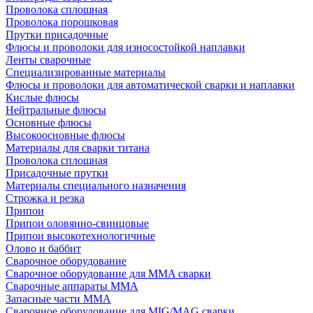
Проволока сплошная
Проволока порошковая
Прутки присадочные
Флюсы и проволоки для износостойкой наплавки
Ленты сварочные
Специализированные материалы
Флюсы и проволоки для автоматической сварки и наплавки
Кислые флюсы
Нейтральные флюсы
Основные флюсы
Высокоосновные флюсы
Материалы для сварки титана
Проволока сплошная
Присадочные прутки
Материалы специального назначения
Строжка и резка
Припои
Припои оловянно-свинцовые
Припои высокотехнологичные
Олово и баббит
Сварочное оборудование
Сварочное оборудование для MMA сварки
Сварочные аппараты MMA
Запасные части MMA
Сварочное оборудование для MIG/MAG сварки