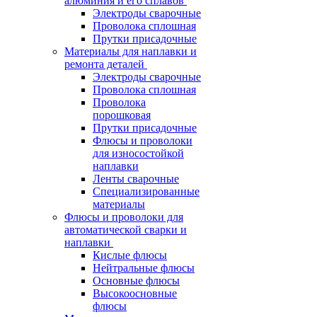
алюминия и его сплавов
Электроды сварочные
Проволока сплошная
Прутки присадочные
Материалы для наплавки и
ремонта деталей
Электроды сварочные
Проволока сплошная
Проволока
порошковая
Прутки присадочные
Флюсы и проволоки
для износостойкой
наплавки
Ленты сварочные
Специализированные
материалы
Флюсы и проволоки для
автоматической сварки и
наплавки
Кислые флюсы
Нейтральные флюсы
Основные флюсы
Высокоосновные
флюсы