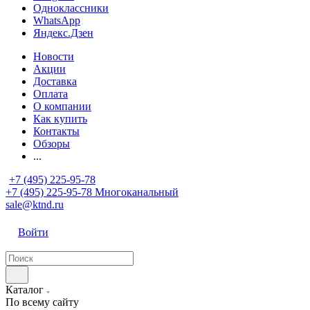
Одноклассники
WhatsApp
Яндекс.Дзен
Новости
Акции
Доставка
Оплата
О компании
Как купить
Контакты
Обзоры
...
+7 (495) 225-95-78
+7 (495) 225-95-78
Многоканальный
sale@ktnd.ru
Войти
Каталог
По всему сайту