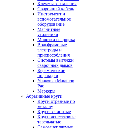
Клеммы заземления
Сварочный кабель
Инструмент и
вспомогательное
оборудование
Магнитные
угольники
Молотки сварщика
Вольфрамовые
электроды и
приспособления
Системы вытяжки
сварочных дымов
Керамические
подкладки
Упаковка Marathon
Pac
Маркеры
Абразивные круги
Круги отрезные по
металлу
Круги зачистные
Круги лепестковые
тарельчатые
Самозацепляемые