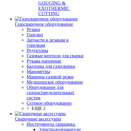
GOUGING &
EXOTHERMIC
CUTTING
Газосварочное оборудование
Резаки
Горелки
Запчасти к резакам и
горелкам
Редукторы
Газовые вентили для сварки
Рукава напорные
Баллоны для газосварки
Манометры
Машины газовой резки
Медицинское оборудование
Оборудование для
газораспределительных
систем
Сетевое оборудование
+ ЕЩЕ 2
Сварочные аксессуары
Инструменты сварщика
Электрододержатели