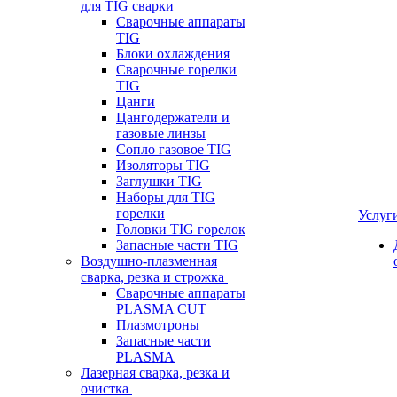
для TIG сварки
Сварочные аппараты
TIG
Блоки охлаждения
Сварочные горелки
TIG
Цанги
Цангодержатели и
газовые линзы
Сопло газовое TIG
Изоляторы TIG
Заглушки TIG
Наборы для TIG
горелки
Услуг
Головки TIG горелок
Запасные части TIG
Воздушно-плазменная
сварка, резка и строжка
Сварочные аппараты
PLASMA CUT
Плазмотроны
Запасные части
PLASMA
Лазерная сварка, резка и
очистка