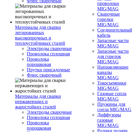
Флюс сварочный
проволоки
MIG/MAG
Сварочные
горелки
MIG/MAG
Материалы для сварки
Соединительны
легированных
кабель
высокопрочных и
Запасные части
теплоустойчивых сталей
MIG/MAG
Электроды сварочные
Запасные части
Проволока сплошная
для горелок
Проволока
MIG/MAG
порошковая
Направляющие
Прутки присадочные
каналы
Флюс сварочный
MIG/MAG
Токосъемники
MIG/MAG
Газовые сопла
Материалы для сварки
MIG/MAG
нержавеющих и
Пружины для
жаростойких сталей
сопла MIG/MAG
Электроды сварочные
Диффузоры
Проволока сплошная
газовые
Проволока
MIG/MAG
порошковая
Ролики подачи