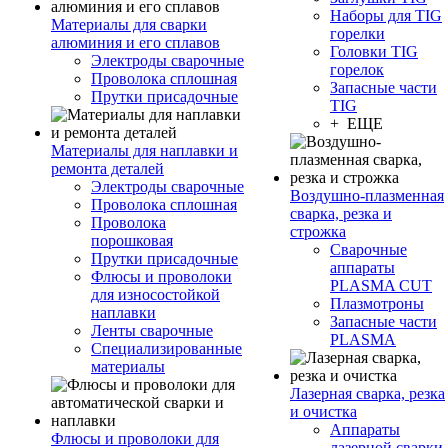
Наборы для TIG
Материалы для сварки
горелки
алюминия и его сплавов
Головки TIG
Электроды сварочные
горелок
Проволока сплошная
Запасные части
Прутки присадочные
TIG
+ ЕЩЕ
Материалы для наплавки и
ремонта деталей
Электроды сварочные
Воздушно-плазменная
Проволока сплошная
сварка, резка и
Проволока
строжка
порошковая
Сварочные
Прутки присадочные
аппараты
Флюсы и проволоки
PLASMA CUT
для износостойкой
Плазмотроны
наплавки
Запасные части
Ленты сварочные
PLASMA
Специализированные
материалы
Лазерная сварка, резка
и очистка
Аппараты
Флюсы и проволоки для
лазерной сварки