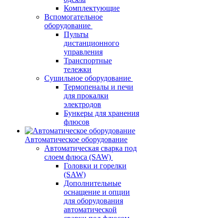
Комплектующие
Вспомогательное
оборудование
Пульты
дистанционного
управления
Транспортные
тележки
Сушильное оборудование
Термопеналы и печи
для прокалки
электродов
Бункеры для хранения
флюсов
Автоматическое оборудование
Автоматическая сварка под
слоем флюса (SAW)
Головки и горелки
(SAW)
Дополнительные
оснащение и опции
для оборудования
автоматической