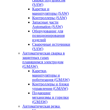
сварки под флюсом
(SAW)
Каретки и
манипуляторы (SAW)
Контроллеры (SAW)
Запасные части
Automation (SAW)
Оборудование для
позиционирования
изделий
Сварочные источники
(SAW)
Автоматическая сварка в
защитных газах
плавящимся электродом
(GMAW)
Каретки,
манипуляторы и
роботизация (GMAW)
Контроллеры и блоки
управления (GMAW)
Подающие
механизмы и горелки
(GMAW)
Автоматическая резка