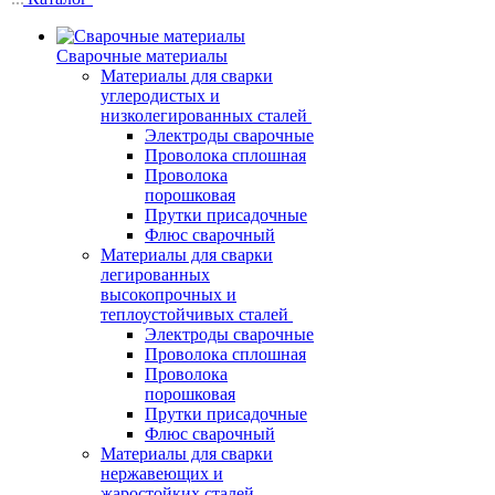
Сварочные материалы
Материалы для сварки
углеродистых и
низколегированных сталей
Электроды сварочные
Проволока сплошная
Проволока
порошковая
Прутки присадочные
Флюс сварочный
Материалы для сварки
легированных
высокопрочных и
теплоустойчивых сталей
Электроды сварочные
Проволока сплошная
Проволока
порошковая
Прутки присадочные
Флюс сварочный
Материалы для сварки
нержавеющих и
жаростойких сталей