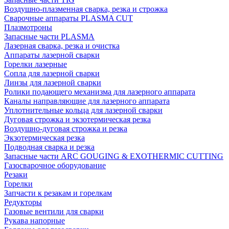
Воздушно-плазменная сварка, резка и строжка
Сварочные аппараты PLASMA CUT
Плазмотроны
Запасные части PLASMA
Лазерная сварка, резка и очистка
Аппараты лазерной сварки
Горелки лазерные
Сопла для лазерной сварки
Линзы для лазерной сварки
Ролики подающего механизма для лазерного аппарата
Каналы направляющие для лазерного аппарата
Уплотнительные кольца для лазерной сварки
Дуговая строжка и экзотермическая резка
Воздушно-дуговая строжка и резка
Экзотермическая резка
Подводная сварка и резка
Запасные части ARC GOUGING & EXOTHERMIC CUTTING
Газосварочное оборудование
Резаки
Горелки
Запчасти к резакам и горелкам
Редукторы
Газовые вентили для сварки
Рукава напорные