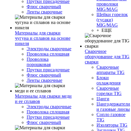
Прутки присадочные
проволоки
Флюс сварочный
MIG/MAG
Ленты сварочные
Шейки горелок
(гусаки)
MIG/MAG
+ ЕЩЕ
Материалы для сварки
чугуна и сплавов на основе
никеля
Электроды сварочные
Сварочное
Проволока сплошная
оборудование для TIG
Проволока
сварки
порошковая
Сварочные
Прутки присадочные
аппараты TIG
Флюс сварочный
Блоки
Ленты сварочные
охлаждения
Сварочные
горелки TIG
Материалы для сварки меди
Цанги
и ее сплавов
Цангодержатели
Электроды сварочные
и газовые линзы
Проволока сплошная
Сопло газовое
Прутки присадочные
TIG
Флюс сварочный
Изоляторы TIG
Заглушки TIG