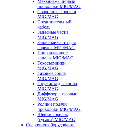
Механизмы подачи
проволоки MIG/MAG
Сварочные горелки
MIG/MAG
Соединительный
кабель
Запасные части
MIG/MAG
Запасные части для
горелок MIG/MAG
Направляющие
каналы MIG/MAG
Токосъемники
MIG/MAG
Газовые сопла
MIG/MAG
Пружины для сопла
MIG/MAG
Диффузоры газовые
MIG/MAG
Ролики подачи
проволоки MIG/MAG
Шейки горелок
(гусаки) MIG/MAG
Сварочное оборудование