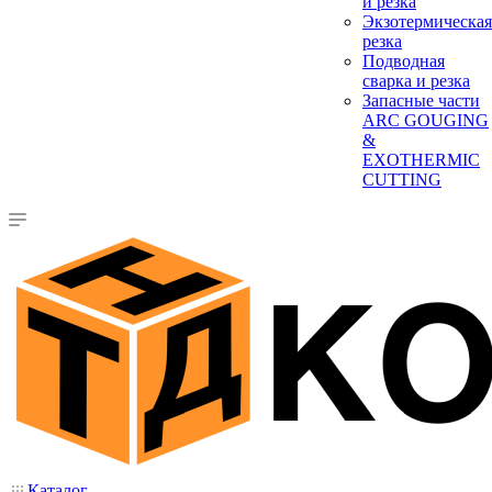
и резка
Экзотермическая
резка
Подводная
сварка и резка
Запасные части
ARC GOUGING
&
EXOTHERMIC
CUTTING
Каталог