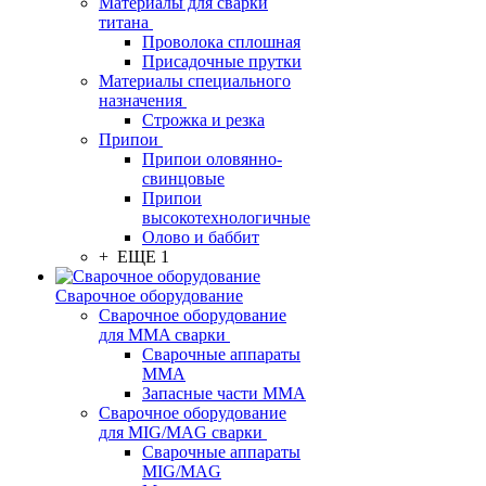
Материалы для сварки
титана
Проволока сплошная
Присадочные прутки
Материалы специального
назначения
Строжка и резка
Припои
Припои оловянно-
свинцовые
Припои
высокотехнологичные
Олово и баббит
+ ЕЩЕ 1
Сварочное оборудование
Сварочное оборудование
для MMA сварки
Сварочные аппараты
MMA
Запасные части MMA
Сварочное оборудование
для MIG/MAG сварки
Сварочные аппараты
MIG/MAG