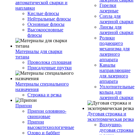
автоматической сварки и
Горелки
наплавки
лазерные
Кислые флюсы
Сопла для
Нейтральные флюсы
лазерной сварки
Основные флюсы
Линзы для
Высокоосновные
лазерной сварки
флюсы
Ролики
подающего
механизма для
Материалы для сварки
лазерного
титана
аппарата
Проволока сплошная
Каналы
Присадочные прутки
направляющие
для лазерного
аппарата
Материалы специального
Уплотнительные
назначения
кольца для
Строжка и резка
лазерной сварки
Припои
Припои оловянно-
Дуговая строжка и
свинцовые
экзотермическая резка
Припои
Воздушно-
высокотехнологичные
дуговая строжка
Олово и баббит