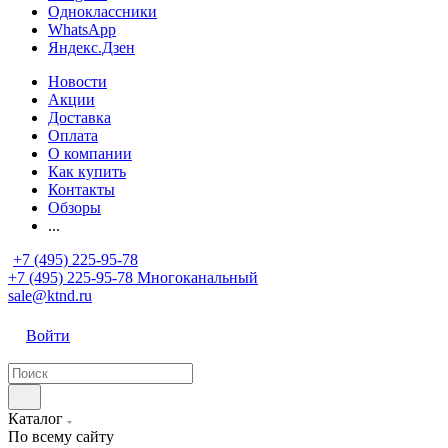
Одноклассники
WhatsApp
Яндекс.Дзен
Новости
Акции
Доставка
Оплата
О компании
Как купить
Контакты
Обзоры
...
+7 (495) 225-95-78
+7 (495) 225-95-78
Многоканальный
sale@ktnd.ru
Войти
Каталог
По всему сайту