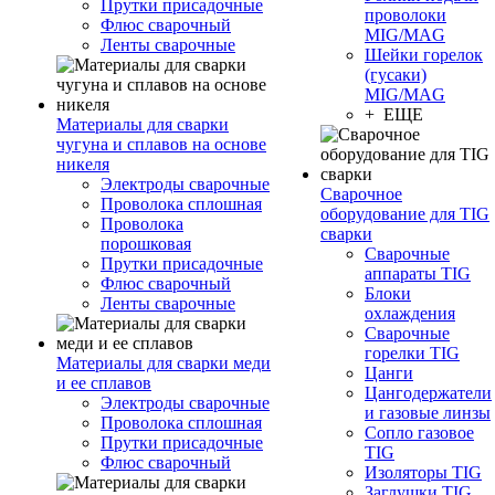
Прутки присадочные
проволоки
Флюс сварочный
MIG/MAG
Ленты сварочные
Шейки горелок
(гусаки)
MIG/MAG
+ ЕЩЕ
Материалы для сварки
чугуна и сплавов на основе
никеля
Электроды сварочные
Сварочное
Проволока сплошная
оборудование для TIG
Проволока
сварки
порошковая
Сварочные
Прутки присадочные
аппараты TIG
Флюс сварочный
Блоки
Ленты сварочные
охлаждения
Сварочные
горелки TIG
Материалы для сварки меди
Цанги
и ее сплавов
Цангодержатели
Электроды сварочные
и газовые линзы
Проволока сплошная
Сопло газовое
Прутки присадочные
TIG
Флюс сварочный
Изоляторы TIG
Заглушки TIG