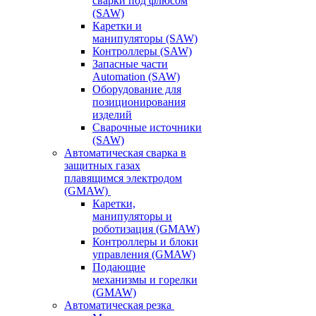
сварки под флюсом
(SAW)
Каретки и
манипуляторы (SAW)
Контроллеры (SAW)
Запасные части
Automation (SAW)
Оборудование для
позиционирования
изделий
Сварочные источники
(SAW)
Автоматическая сварка в
защитных газах
плавящимся электродом
(GMAW)
Каретки,
манипуляторы и
роботизация (GMAW)
Контроллеры и блоки
управления (GMAW)
Подающие
механизмы и горелки
(GMAW)
Автоматическая резка