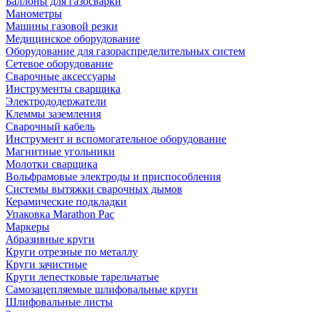
Баллоны для газосварки
Манометры
Машины газовой резки
Медицинское оборудование
Оборудование для газораспределительных систем
Сетевое оборудование
Сварочные аксессуары
Инструменты сварщика
Электрододержатели
Клеммы заземления
Сварочный кабель
Инструмент и вспомогательное оборудование
Магнитные угольники
Молотки сварщика
Вольфрамовые электроды и приспособления
Системы вытяжки сварочных дымов
Керамические подкладки
Упаковка Marathon Pac
Маркеры
Абразивные круги
Круги отрезные по металлу
Круги зачистные
Круги лепестковые тарельчатые
Самозацепляемые шлифовальные круги
Шлифовальные листы