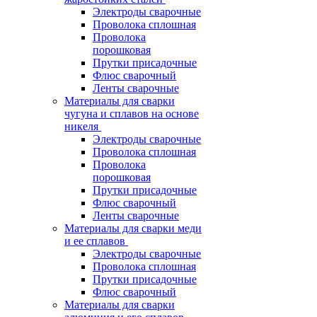
Электроды сварочные
Проволока сплошная
Проволока
порошковая
Прутки присадочные
Флюс сварочный
Ленты сварочные
Материалы для сварки
чугуна и сплавов на основе
никеля
Электроды сварочные
Проволока сплошная
Проволока
порошковая
Прутки присадочные
Флюс сварочный
Ленты сварочные
Материалы для сварки меди
и ее сплавов
Электроды сварочные
Проволока сплошная
Прутки присадочные
Флюс сварочный
Материалы для сварки