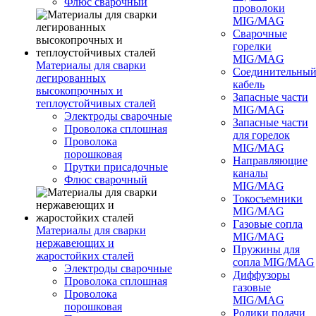
Флюс сварочный
проволоки
MIG/MAG
Сварочные
горелки
MIG/MAG
Материалы для сварки
Соединительны
легированных
кабель
высокопрочных и
Запасные части
теплоустойчивых сталей
MIG/MAG
Электроды сварочные
Запасные части
Проволока сплошная
для горелок
Проволока
MIG/MAG
порошковая
Направляющие
Прутки присадочные
каналы
Флюс сварочный
MIG/MAG
Токосъемники
MIG/MAG
Газовые сопла
Материалы для сварки
MIG/MAG
нержавеющих и
Пружины для
жаростойких сталей
сопла MIG/MAG
Электроды сварочные
Диффузоры
Проволока сплошная
газовые
Проволока
MIG/MAG
порошковая
Ролики подачи