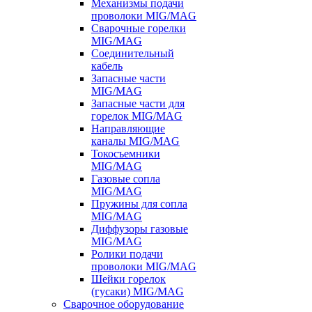
Механизмы подачи
проволоки MIG/MAG
Сварочные горелки
MIG/MAG
Соединительный
кабель
Запасные части
MIG/MAG
Запасные части для
горелок MIG/MAG
Направляющие
каналы MIG/MAG
Токосъемники
MIG/MAG
Газовые сопла
MIG/MAG
Пружины для сопла
MIG/MAG
Диффузоры газовые
MIG/MAG
Ролики подачи
проволоки MIG/MAG
Шейки горелок
(гусаки) MIG/MAG
Сварочное оборудование