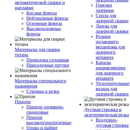
автоматической сварки и
Горелки
наплавки
лазерные
Кислые флюсы
Сопла для
Нейтральные флюсы
лазерной сварки
Основные флюсы
Линзы для
Высокоосновные
лазерной сварки
флюсы
Ролики
подающего
механизма для
Материалы для сварки
лазерного
титана
аппарата
Проволока сплошная
Каналы
Присадочные прутки
направляющие
для лазерного
аппарата
Материалы специального
Уплотнительные
назначения
кольца для
Строжка и резка
лазерной сварки
Припои
Припои оловянно-
Дуговая строжка и
свинцовые
экзотермическая резка
Припои
Воздушно-
высокотехнологичные
дуговая строжка
Олово и баббит