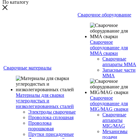
По каталогу
Сварочное оборудование
Сварочное
оборудование для
MMA сварки
Сварочные
аппараты MMA
Сварочные материалы
Запасные части
MMA
Материалы для сварки
Сварочное
углеродистых и
оборудование для
низколегированных сталей
MIG/MAG сварки
Электроды сварочные
Сварочные
Проволока сплошная
аппараты
Проволока
MIG/MAG
порошковая
Механизмы
Прутки присадочные
подачи