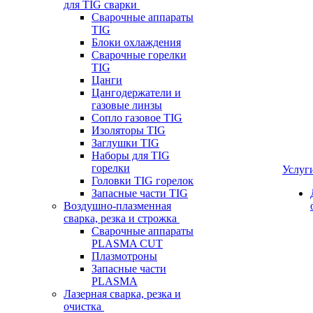
для TIG сварки
Сварочные аппараты
TIG
Блоки охлаждения
Сварочные горелки
TIG
Цанги
Цангодержатели и
газовые линзы
Сопло газовое TIG
Изоляторы TIG
Заглушки TIG
Наборы для TIG
горелки
Услуг
Головки TIG горелок
Запасные части TIG
Воздушно-плазменная
сварка, резка и строжка
Сварочные аппараты
PLASMA CUT
Плазмотроны
Запасные части
PLASMA
Лазерная сварка, резка и
очистка