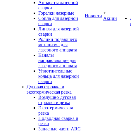
Аппараты лазерной
сварки
Горелки лазерные
Новости
Сопла для лазерной
Акции
сварки
Линзы для лазерной
сварки
Ролики подающего
механизма для
лазерного аппарата
Каналы
направляющие для
лазерного аппарата
Уплотнительные
кольца для лазерной
сварки
Дуговая строжка и
экзотермическая резка
Воздушно-дуговая
строжка и резка
Экзотермическая
резка
Подводная сварка и
резка
Запасные части ARC