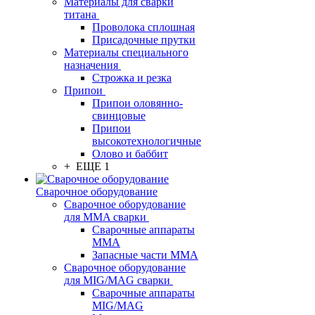
Материалы для сварки
титана
Проволока сплошная
Присадочные прутки
Материалы специального
назначения
Строжка и резка
Припои
Припои оловянно-
свинцовые
Припои
высокотехнологичные
Олово и баббит
+ ЕЩЕ 1
Сварочное оборудование
Сварочное оборудование
для MMA сварки
Сварочные аппараты
MMA
Запасные части MMA
Сварочное оборудование
для MIG/MAG сварки
Сварочные аппараты
MIG/MAG