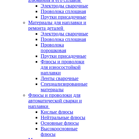
алюминия и его сплавов
Электроды сварочные
Проволока сплошная
Прутки присадочные
Материалы для наплавки и
ремонта деталей
Электроды сварочные
Проволока сплошная
Проволока
порошковая
Прутки присадочные
Флюсы и проволоки
для износостойкой
наплавки
Ленты сварочные
Специализированные
материалы
Флюсы и проволоки для
автоматической сварки и
наплавки
Кислые флюсы
Нейтральные флюсы
Основные флюсы
Высокоосновные
флюсы