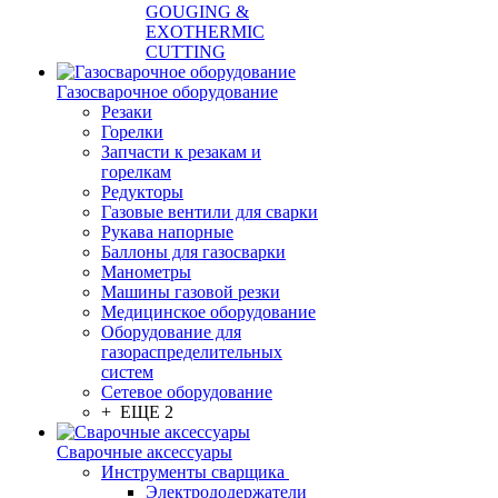
GOUGING &
EXOTHERMIC
CUTTING
Газосварочное оборудование
Резаки
Горелки
Запчасти к резакам и
горелкам
Редукторы
Газовые вентили для сварки
Рукава напорные
Баллоны для газосварки
Манометры
Машины газовой резки
Медицинское оборудование
Оборудование для
газораспределительных
систем
Сетевое оборудование
+ ЕЩЕ 2
Сварочные аксессуары
Инструменты сварщика
Электрододержатели