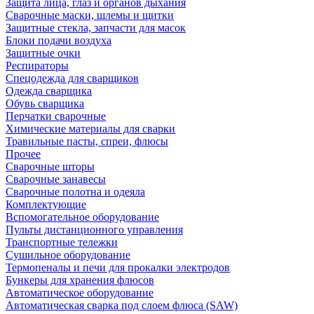
Защита лица, глаз и органов дыхания
Сварочные маски, шлемы и щитки
Защитные стекла, запчасти для масок
Блоки подачи воздуха
Защитные очки
Респираторы
Спецодежда для сварщиков
Одежда сварщика
Обувь сварщика
Перчатки сварочные
Химические материалы для сварки
Травильные пасты, спреи, флюсы
Прочее
Сварочные шторы
Сварочные занавесы
Сварочные полотна и одеяла
Комплектующие
Вспомогательное оборудование
Пульты дистанционного управления
Транспортные тележки
Сушильное оборудование
Термопеналы и печи для прокалки электродов
Бункеры для хранения флюсов
Автоматическое оборудование
Автоматическая сварка под слоем флюса (SAW)