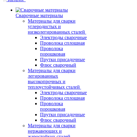
Сварочные материалы
Материалы для сварки
углеродистых и
низколегированных сталей
Электроды сварочные
Проволока сплошная
Проволока
порошковая
Прутки присадочные
Флюс сварочный
Материалы для сварки
легированных
высокопрочных и
теплоустойчивых сталей
Электроды сварочные
Проволока сплошная
Проволока
порошковая
Прутки присадочные
Флюс сварочный
Материалы для сварки
нержавеющих и
жаростойких сталей