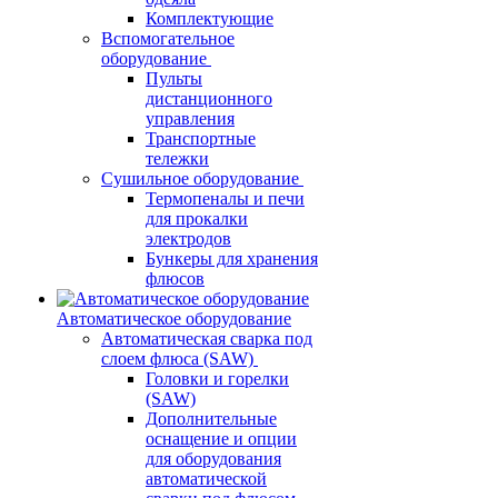
Комплектующие
Вспомогательное
оборудование
Пульты
дистанционного
управления
Транспортные
тележки
Сушильное оборудование
Термопеналы и печи
для прокалки
электродов
Бункеры для хранения
флюсов
Автоматическое оборудование
Автоматическая сварка под
слоем флюса (SAW)
Головки и горелки
(SAW)
Дополнительные
оснащение и опции
для оборудования
автоматической