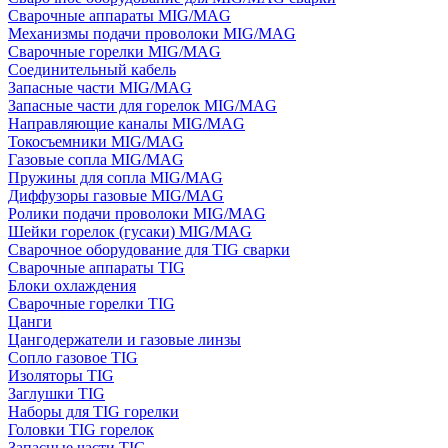
Сварочные аппараты MIG/MAG
Механизмы подачи проволоки MIG/MAG
Сварочные горелки MIG/MAG
Соединительный кабель
Запасные части MIG/MAG
Запасные части для горелок MIG/MAG
Направляющие каналы MIG/MAG
Токосъемники MIG/MAG
Газовые сопла MIG/MAG
Пружины для сопла MIG/MAG
Диффузоры газовые MIG/MAG
Ролики подачи проволоки MIG/MAG
Шейки горелок (гусаки) MIG/MAG
Сварочное оборудование для TIG сварки
Сварочные аппараты TIG
Блоки охлаждения
Сварочные горелки TIG
Цанги
Цангодержатели и газовые линзы
Сопло газовое TIG
Изоляторы TIG
Заглушки TIG
Наборы для TIG горелки
Головки TIG горелок
Запасные части TIG