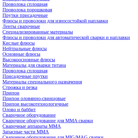
Проволока сплошная
Проволока порошковая
Прутки присадочные
Флюсы и проволоки для износостойкой наплавки
Ленты сварочные
Специализированные материалы
Флюсы и проволоки для автоматической сварки и наплавки
Кислые флюсы
Нейтральные флюсы
Основные флюсы
Высокоосновные флюсы
Материалы для сварки титана
Проволока сплошная
Присадочные прутки
Материалы специального назначения
Строжка и резка
Припои
Припои оловянно-свинцовые
Припои высокотехнологичные
Олово и баббит
Сварочное оборудование
Сварочное оборудование для MMA сварки
Сварочные аппараты MMA
Запасные части MMA
Сварочное оборудование для MIG/MAG сварки