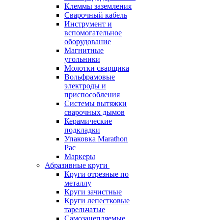
Клеммы заземления
Сварочный кабель
Инструмент и
вспомогательное
оборудование
Магнитные
угольники
Молотки сварщика
Вольфрамовые
электроды и
приспособления
Системы вытяжки
сварочных дымов
Керамические
подкладки
Упаковка Marathon
Pac
Маркеры
Абразивные круги
Круги отрезные по
металлу
Круги зачистные
Круги лепестковые
тарельчатые
Самозацепляемые