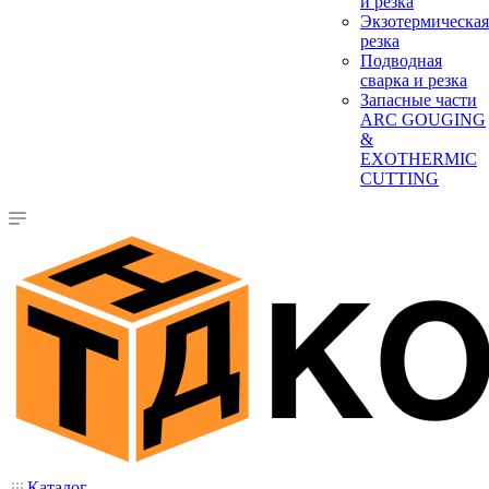
и резка
Экзотермическая
резка
Подводная
сварка и резка
Запасные части
ARC GOUGING
&
EXOTHERMIC
CUTTING
Каталог