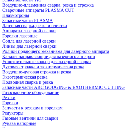
Воздушно-плазменная сварка, резка и строжка
Сварочные аппараты PLASMA CUT
Плазмотроны
Запасные части PLASMA
Лазерная сварка, резка и очистка
Аппараты лазерной сварки
Горелки лазерные
Сопла для лазерной сварки
Линзы для лазерной сварки
Ролики подающего механизма для лазерного аппарата
Каналы направляющие для лазерного аппарата
Уплотнительные кольца для лазерной сварки
Дуговая строжка и экзотермическая резка
Воздушно-дуговая строжка и резка
Экзотермическая резка
Подводная сварка и резка
Запасные части ARC GOUGING & EXOTHERMIC CUTTING
Газосварочное оборудование
Резаки
Горелки
Запчасти к резакам и горелкам
Редукторы
Газовые вентили для сварки
Рукава напорные