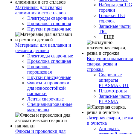
Наборы для TIG
Материалы для сварки
горелки
алюминия и его сплавов
Головки TIG
Электроды сварочные
горелок
Проволока сплошная
Запасные части
Прутки присадочные
TIG
+ ЕЩЕ
Материалы для наплавки и
ремонта деталей
Электроды сварочные
Воздушно-плазменная
Проволока сплошная
сварка, резка и
Проволока
строжка
порошковая
Сварочные
Прутки присадочные
аппараты
Флюсы и проволоки
PLASMA CUT
для износостойкой
Плазмотроны
наплавки
Запасные части
Ленты сварочные
PLASMA
Специализированные
материалы
Лазерная сварка, резка
и очистка
Аппараты
Флюсы и проволоки для
лазерной сварки