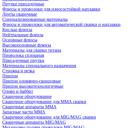
Прутки присадочные
Флюсы и проволоки для износостойкой наплавки
Ленты сварочные
Специализированные материалы
Флюсы и проволоки для автоматической сварки и наплавки
Кислые флюсы
Нейтральные флюсы
Основные флюсы
Высокоосновные флюсы
Материалы для сварки титана
Проволока сплошная
Присадочные прутки
Материалы специального назначения
Строжка и резка
Припои
Припои оловянно-свинцовые
Припои высокотехнологичные
Олово и баббит
Сварочное оборудование
Сварочное оборудование для MMA сварки
Сварочные аппараты MMA
Запасные части MMA
Сварочное оборудование для MIG/MAG сварки
Сварочные аппараты MIG/MAG
Механизмы подачи проволоки MIG/MAG