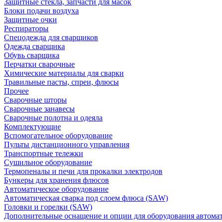
Защитные стекла, запчасти для масок
Блоки подачи воздуха
Защитные очки
Респираторы
Спецодежда для сварщиков
Одежда сварщика
Обувь сварщика
Перчатки сварочные
Химические материалы для сварки
Травильные пасты, спреи, флюсы
Прочее
Сварочные шторы
Сварочные занавесы
Сварочные полотна и одеяла
Комплектующие
Вспомогательное оборудование
Пульты дистанционного управления
Транспортные тележки
Сушильное оборудование
Термопеналы и печи для прокалки электродов
Бункеры для хранения флюсов
Автоматическое оборудование
Автоматическая сварка под слоем флюса (SAW)
Головки и горелки (SAW)
Дополнительные оснащение и опции для оборудования автома