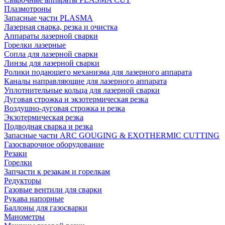
Плазмотроны
Запасные части PLASMA
Лазерная сварка, резка и очистка
Аппараты лазерной сварки
Горелки лазерные
Сопла для лазерной сварки
Линзы для лазерной сварки
Ролики подающего механизма для лазерного аппарата
Каналы направляющие для лазерного аппарата
Уплотнительные кольца для лазерной сварки
Дуговая строжка и экзотермическая резка
Воздушно-дуговая строжка и резка
Экзотермическая резка
Подводная сварка и резка
Запасные части ARC GOUGING & EXOTHERMIC CUTTING
Газосварочное оборудование
Резаки
Горелки
Запчасти к резакам и горелкам
Редукторы
Газовые вентили для сварки
Рукава напорные
Баллоны для газосварки
Манометры