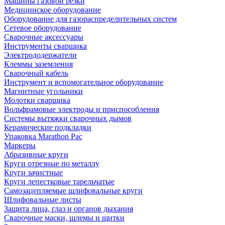
Машины газовой резки
Медицинское оборудование
Оборудование для газораспределительных систем
Сетевое оборудование
Сварочные аксессуары
Инструменты сварщика
Электрододержатели
Клеммы заземления
Сварочный кабель
Инструмент и вспомогательное оборудование
Магнитные угольники
Молотки сварщика
Вольфрамовые электроды и приспособления
Системы вытяжки сварочных дымов
Керамические подкладки
Упаковка Marathon Pac
Маркеры
Абразивные круги
Круги отрезные по металлу
Круги зачистные
Круги лепестковые тарельчатые
Самозацепляемые шлифовальные круги
Шлифовальные листы
Защита лица, глаз и органов дыхания
Сварочные маски, шлемы и щитки