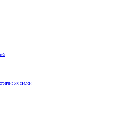
лей
стойчивых сталей