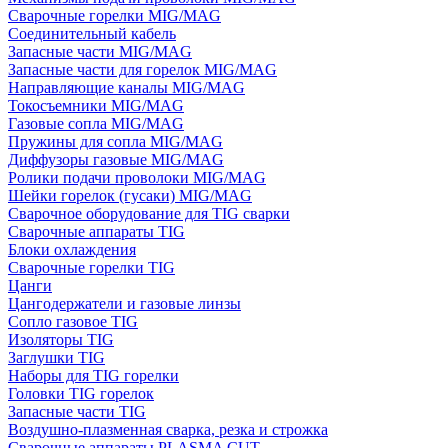
Сварочные горелки MIG/MAG
Соединительный кабель
Запасные части MIG/MAG
Запасные части для горелок MIG/MAG
Направляющие каналы MIG/MAG
Токосъемники MIG/MAG
Газовые сопла MIG/MAG
Пружины для сопла MIG/MAG
Диффузоры газовые MIG/MAG
Ролики подачи проволоки MIG/MAG
Шейки горелок (гусаки) MIG/MAG
Сварочное оборудование для TIG сварки
Сварочные аппараты TIG
Блоки охлаждения
Сварочные горелки TIG
Цанги
Цангодержатели и газовые линзы
Сопло газовое TIG
Изоляторы TIG
Заглушки TIG
Наборы для TIG горелки
Головки TIG горелок
Запасные части TIG
Воздушно-плазменная сварка, резка и строжка
Сварочные аппараты PLASMA CUT