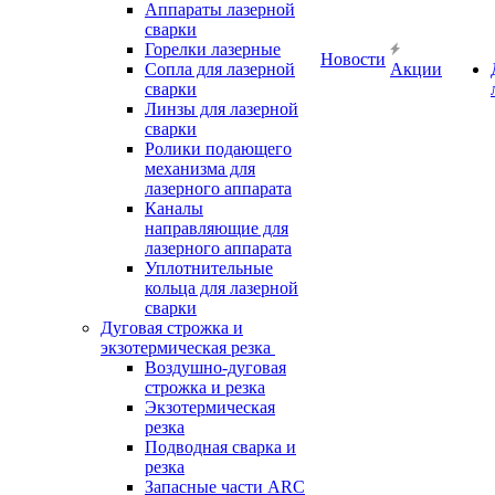
Аппараты лазерной
сварки
Горелки лазерные
Новости
Сопла для лазерной
Акции
сварки
Линзы для лазерной
сварки
Ролики подающего
механизма для
лазерного аппарата
Каналы
направляющие для
лазерного аппарата
Уплотнительные
кольца для лазерной
сварки
Дуговая строжка и
экзотермическая резка
Воздушно-дуговая
строжка и резка
Экзотермическая
резка
Подводная сварка и
резка
Запасные части ARC