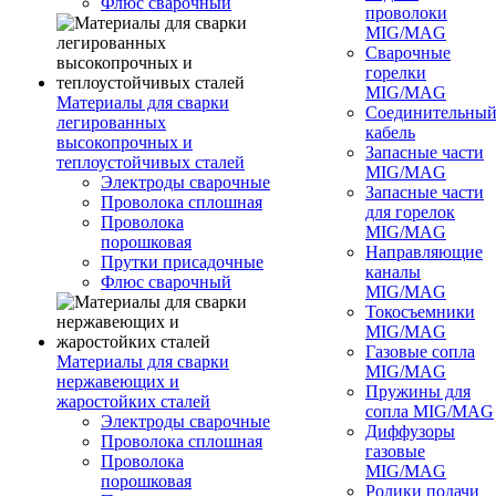
Флюс сварочный
проволоки
MIG/MAG
Сварочные
горелки
MIG/MAG
Материалы для сварки
Соединительны
легированных
кабель
высокопрочных и
Запасные части
теплоустойчивых сталей
MIG/MAG
Электроды сварочные
Запасные части
Проволока сплошная
для горелок
Проволока
MIG/MAG
порошковая
Направляющие
Прутки присадочные
каналы
Флюс сварочный
MIG/MAG
Токосъемники
MIG/MAG
Газовые сопла
Материалы для сварки
MIG/MAG
нержавеющих и
Пружины для
жаростойких сталей
сопла MIG/MAG
Электроды сварочные
Диффузоры
Проволока сплошная
газовые
Проволока
MIG/MAG
порошковая
Ролики подачи