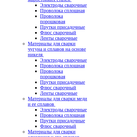
Электроды сварочные
Проволока сплошная
Проволока
порошковая
Прутки присадочные
Флюс сварочный
Ленты сварочные
Материалы для сварки
чугуна и сплавов на основе
никеля
Электроды сварочные
Проволока сплошная
Проволока
порошковая
Прутки присадочные
Флюс сварочный
Ленты сварочные
Материалы для сварки меди
и ее сплавов
Электроды сварочные
Проволока сплошная
Прутки присадочные
Флюс сварочный
Материалы для сварки