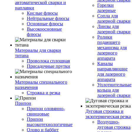
автоматической сварки и
Горелки
наплавки
лазерные
Кислые флюсы
Сопла для
Нейтральные флюсы
лазерной сварки
Основные флюсы
Линзы для
Высокоосновные
лазерной сварки
флюсы
Ролики
подающего
механизма для
Материалы для сварки
лазерного
титана
аппарата
Проволока сплошная
Каналы
Присадочные прутки
направляющие
для лазерного
аппарата
Материалы специального
Уплотнительные
назначения
кольца для
Строжка и резка
лазерной сварки
Припои
Припои оловянно-
Дуговая строжка и
свинцовые
экзотермическая резка
Припои
Воздушно-
высокотехнологичные
дуговая строжка
Олово и баббит