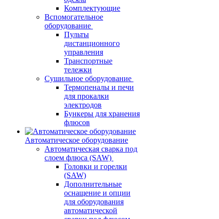
Комплектующие
Вспомогательное
оборудование
Пульты
дистанционного
управления
Транспортные
тележки
Сушильное оборудование
Термопеналы и печи
для прокалки
электродов
Бункеры для хранения
флюсов
Автоматическое оборудование
Автоматическая сварка под
слоем флюса (SAW)
Головки и горелки
(SAW)
Дополнительные
оснащение и опции
для оборудования
автоматической