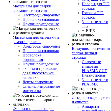
Наборы для TIG
Материалы для сварки
горелки
алюминия и его сплавов
Головки TIG
Электроды сварочные
горелок
Проволока сплошная
Запасные части
Прутки присадочные
TIG
+ ЕЩЕ
Материалы для наплавки и
ремонта деталей
Электроды сварочные
Воздушно-плазменная
Проволока сплошная
сварка, резка и
Проволока
строжка
порошковая
Сварочные
Прутки присадочные
аппараты
Флюсы и проволоки
PLASMA CUT
для износостойкой
Плазмотроны
наплавки
Запасные части
Ленты сварочные
PLASMA
Специализированные
материалы
Лазерная сварка, резка
и очистка
Аппараты
Флюсы и проволоки для
лазерной сварки