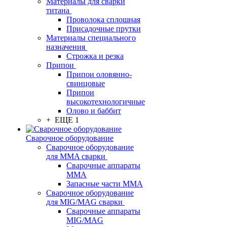
Материалы для сварки
титана
Проволока сплошная
Присадочные прутки
Материалы специального
назначения
Строжка и резка
Припои
Припои оловянно-
свинцовые
Припои
высокотехнологичные
Олово и баббит
+ ЕЩЕ 1
Сварочное оборудование
Сварочное оборудование
для MMA сварки
Сварочные аппараты
MMA
Запасные части MMA
Сварочное оборудование
для MIG/MAG сварки
Сварочные аппараты
MIG/MAG