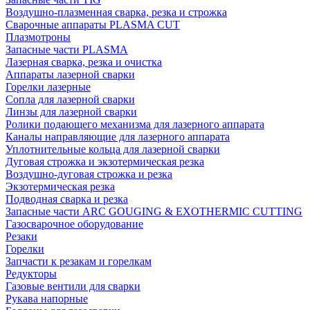
Воздушно-плазменная сварка, резка и строжка
Сварочные аппараты PLASMA CUT
Плазмотроны
Запасные части PLASMA
Лазерная сварка, резка и очистка
Аппараты лазерной сварки
Горелки лазерные
Сопла для лазерной сварки
Линзы для лазерной сварки
Ролики подающего механизма для лазерного аппарата
Каналы направляющие для лазерного аппарата
Уплотнительные кольца для лазерной сварки
Дуговая строжка и экзотермическая резка
Воздушно-дуговая строжка и резка
Экзотермическая резка
Подводная сварка и резка
Запасные части ARC GOUGING & EXOTHERMIC CUTTING
Газосварочное оборудование
Резаки
Горелки
Запчасти к резакам и горелкам
Редукторы
Газовые вентили для сварки
Рукава напорные