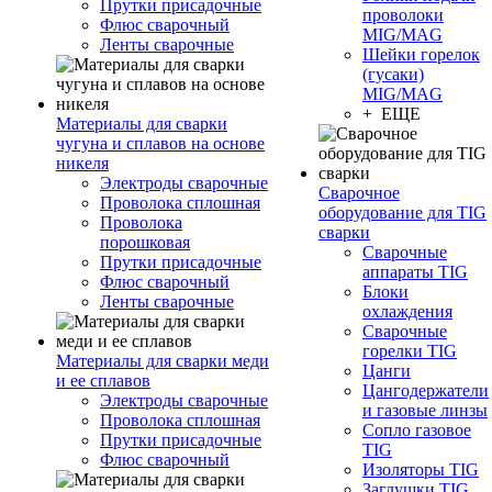
Прутки присадочные
проволоки
Флюс сварочный
MIG/MAG
Ленты сварочные
Шейки горелок
(гусаки)
MIG/MAG
+ ЕЩЕ
Материалы для сварки
чугуна и сплавов на основе
никеля
Электроды сварочные
Сварочное
Проволока сплошная
оборудование для TIG
Проволока
сварки
порошковая
Сварочные
Прутки присадочные
аппараты TIG
Флюс сварочный
Блоки
Ленты сварочные
охлаждения
Сварочные
горелки TIG
Материалы для сварки меди
Цанги
и ее сплавов
Цангодержатели
Электроды сварочные
и газовые линзы
Проволока сплошная
Сопло газовое
Прутки присадочные
TIG
Флюс сварочный
Изоляторы TIG
Заглушки TIG