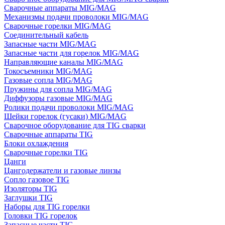
Сварочные аппараты MIG/MAG
Механизмы подачи проволоки MIG/MAG
Сварочные горелки MIG/MAG
Соединительный кабель
Запасные части MIG/MAG
Запасные части для горелок MIG/MAG
Направляющие каналы MIG/MAG
Токосъемники MIG/MAG
Газовые сопла MIG/MAG
Пружины для сопла MIG/MAG
Диффузоры газовые MIG/MAG
Ролики подачи проволоки MIG/MAG
Шейки горелок (гусаки) MIG/MAG
Сварочное оборудование для TIG сварки
Сварочные аппараты TIG
Блоки охлаждения
Сварочные горелки TIG
Цанги
Цангодержатели и газовые линзы
Сопло газовое TIG
Изоляторы TIG
Заглушки TIG
Наборы для TIG горелки
Головки TIG горелок
Запасные части TIG