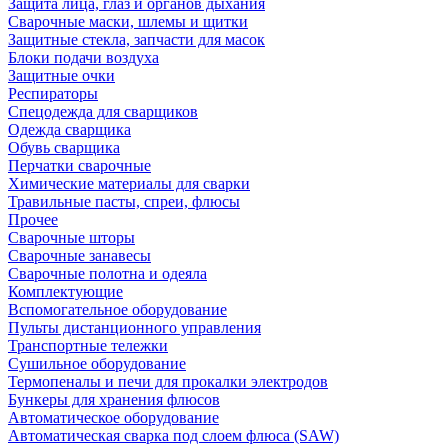
Защита лица, глаз и органов дыхания
Сварочные маски, шлемы и щитки
Защитные стекла, запчасти для масок
Блоки подачи воздуха
Защитные очки
Респираторы
Спецодежда для сварщиков
Одежда сварщика
Обувь сварщика
Перчатки сварочные
Химические материалы для сварки
Травильные пасты, спреи, флюсы
Прочее
Сварочные шторы
Сварочные занавесы
Сварочные полотна и одеяла
Комплектующие
Вспомогательное оборудование
Пульты дистанционного управления
Транспортные тележки
Сушильное оборудование
Термопеналы и печи для прокалки электродов
Бункеры для хранения флюсов
Автоматическое оборудование
Автоматическая сварка под слоем флюса (SAW)