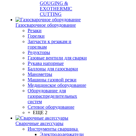
GOUGING &
EXOTHERMIC
CUTTING
Газосварочное оборудование
Резаки
Горелки
Запчасти к резакам и
горелкам
Редукторы
Газовые вентили для сварки
Рукава напорные
Баллоны для газосварки
Манометры
Машины газовой резки
Медицинское оборудование
Оборудование для
газораспределительных
систем
Сетевое оборудование
+ ЕЩЕ 2
Сварочные аксессуары
Инструменты сварщика
Электрододержатели