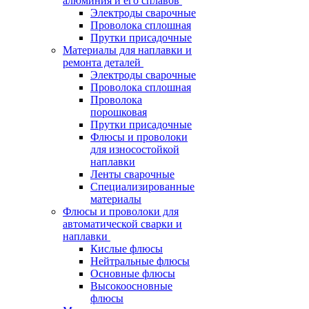
алюминия и его сплавов
Электроды сварочные
Проволока сплошная
Прутки присадочные
Материалы для наплавки и
ремонта деталей
Электроды сварочные
Проволока сплошная
Проволока
порошковая
Прутки присадочные
Флюсы и проволоки
для износостойкой
наплавки
Ленты сварочные
Специализированные
материалы
Флюсы и проволоки для
автоматической сварки и
наплавки
Кислые флюсы
Нейтральные флюсы
Основные флюсы
Высокоосновные
флюсы