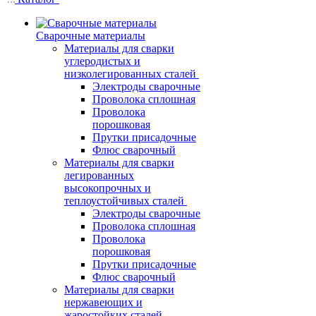
Сварочные материалы
Материалы для сварки
углеродистых и
низколегированных сталей
Электроды сварочные
Проволока сплошная
Проволока
порошковая
Прутки присадочные
Флюс сварочный
Материалы для сварки
легированных
высокопрочных и
теплоустойчивых сталей
Электроды сварочные
Проволока сплошная
Проволока
порошковая
Прутки присадочные
Флюс сварочный
Материалы для сварки
нержавеющих и
жаростойких сталей