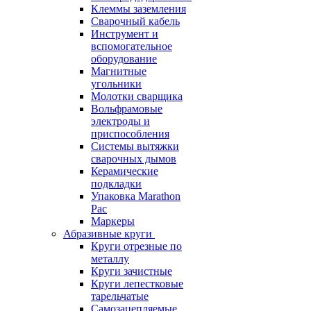
Клеммы заземления
Сварочный кабель
Инструмент и
вспомогательное
оборудование
Магнитные
угольники
Молотки сварщика
Вольфрамовые
электроды и
приспособления
Системы вытяжки
сварочных дымов
Керамические
подкладки
Упаковка Marathon
Pac
Маркеры
Абразивные круги
Круги отрезные по
металлу
Круги зачистные
Круги лепестковые
тарельчатые
Самозацепляемые