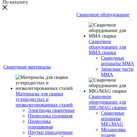
По каталогу
Сварочное оборудование
Сварочное
оборудование для
MMA сварки
Сварочные
аппараты MMA
Сварочные материалы
Запасные части
MMA
Материалы для сварки
Сварочное
углеродистых и
оборудование для
низколегированных сталей
MIG/MAG сварки
Электроды сварочные
Сварочные
Проволока сплошная
аппараты
Проволока
MIG/MAG
порошковая
Механизмы
Прутки присадочные
подачи