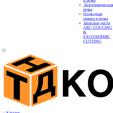
и резка
Экзотермическая
резка
Подводная
сварка и резка
Запасные части
ARC GOUGING
&
EXOTHERMIC
CUTTING
Каталог