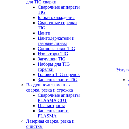
для TIG сварки
Сварочные аппараты
TIG
Блоки охлаждения
Сварочные горелки
TIG
Цанги
Цангодержатели и
газовые линзы
Сопло газовое TIG
Изоляторы TIG
Заглушки TIG
Наборы для TIG
горелки
Услуг
Головки TIG горелок
Запасные части TIG
Воздушно-плазменная
сварка, резка и строжка
Сварочные аппараты
PLASMA CUT
Плазмотроны
Запасные части
PLASMA
Лазерная сварка, резка и
очистка