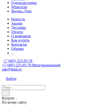
Одноклассники
WhatsApp
Яндекс.Дзен
Новости
Акции
Доставка
Оплата
О компании
Как купить
Контакты
Обзоры
...
+7 (495) 225-95-78
+7 (495) 225-95-78
Многоканальный
sale@ktnd.ru
Войти
Каталог
По всему сайту