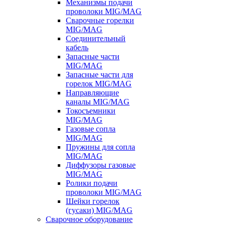
Механизмы подачи
проволоки MIG/MAG
Сварочные горелки
MIG/MAG
Соединительный
кабель
Запасные части
MIG/MAG
Запасные части для
горелок MIG/MAG
Направляющие
каналы MIG/MAG
Токосъемники
MIG/MAG
Газовые сопла
MIG/MAG
Пружины для сопла
MIG/MAG
Диффузоры газовые
MIG/MAG
Ролики подачи
проволоки MIG/MAG
Шейки горелок
(гусаки) MIG/MAG
Сварочное оборудование