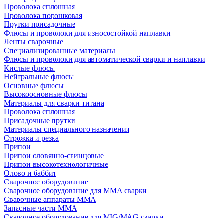
Проволока сплошная
Проволока порошковая
Прутки присадочные
Флюсы и проволоки для износостойкой наплавки
Ленты сварочные
Специализированные материалы
Флюсы и проволоки для автоматической сварки и наплавки
Кислые флюсы
Нейтральные флюсы
Основные флюсы
Высокоосновные флюсы
Материалы для сварки титана
Проволока сплошная
Присадочные прутки
Материалы специального назначения
Строжка и резка
Припои
Припои оловянно-свинцовые
Припои высокотехнологичные
Олово и баббит
Сварочное оборудование
Сварочное оборудование для MMA сварки
Сварочные аппараты MMA
Запасные части MMA
Сварочное оборудование для MIG/MAG сварки