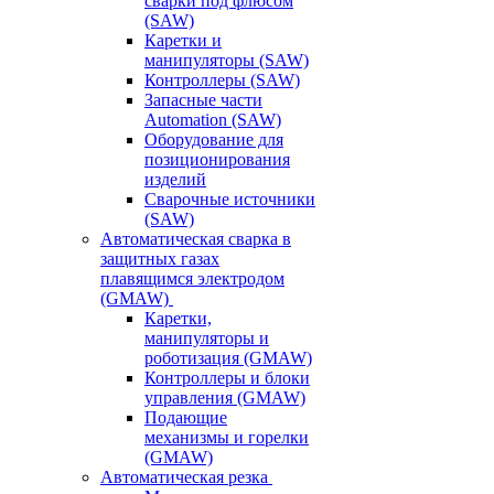
сварки под флюсом
(SAW)
Каретки и
манипуляторы (SAW)
Контроллеры (SAW)
Запасные части
Automation (SAW)
Оборудование для
позиционирования
изделий
Сварочные источники
(SAW)
Автоматическая сварка в
защитных газах
плавящимся электродом
(GMAW)
Каретки,
манипуляторы и
роботизация (GMAW)
Контроллеры и блоки
управления (GMAW)
Подающие
механизмы и горелки
(GMAW)
Автоматическая резка