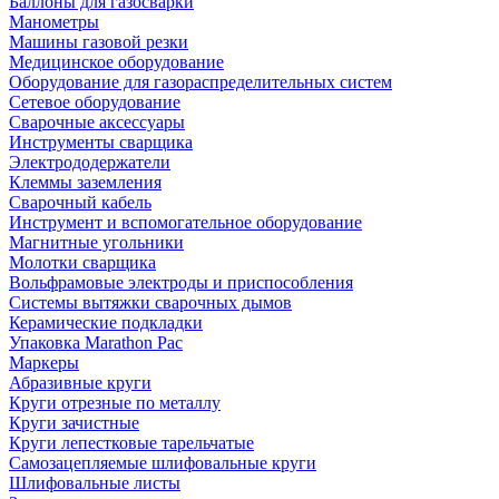
Баллоны для газосварки
Манометры
Машины газовой резки
Медицинское оборудование
Оборудование для газораспределительных систем
Сетевое оборудование
Сварочные аксессуары
Инструменты сварщика
Электрододержатели
Клеммы заземления
Сварочный кабель
Инструмент и вспомогательное оборудование
Магнитные угольники
Молотки сварщика
Вольфрамовые электроды и приспособления
Системы вытяжки сварочных дымов
Керамические подкладки
Упаковка Marathon Pac
Маркеры
Абразивные круги
Круги отрезные по металлу
Круги зачистные
Круги лепестковые тарельчатые
Самозацепляемые шлифовальные круги
Шлифовальные листы