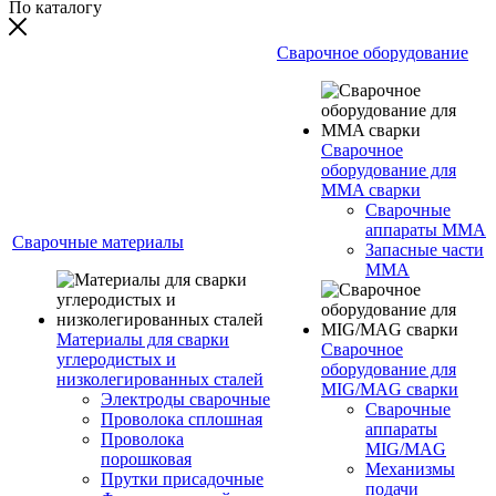
По каталогу
Сварочное оборудование
Сварочное
оборудование для
MMA сварки
Сварочные
аппараты MMA
Сварочные материалы
Запасные части
MMA
Материалы для сварки
Сварочное
углеродистых и
оборудование для
низколегированных сталей
MIG/MAG сварки
Электроды сварочные
Сварочные
Проволока сплошная
аппараты
Проволока
MIG/MAG
порошковая
Механизмы
Прутки присадочные
подачи