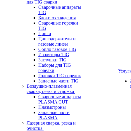
для TIG сварки
Сварочные аппараты
TIG
Блоки охлаждения
Сварочные горелки
TIG
Цанги
Цангодержатели и
газовые линзы
Сопло газовое TIG
Изоляторы TIG
Заглушки TIG
Наборы для TIG
горелки
Услуг
Головки TIG горелок
Запасные части TIG
Воздушно-плазменная
сварка, резка и строжка
Сварочные аппараты
PLASMA CUT
Плазмотроны
Запасные части
PLASMA
Лазерная сварка, резка и
очистка