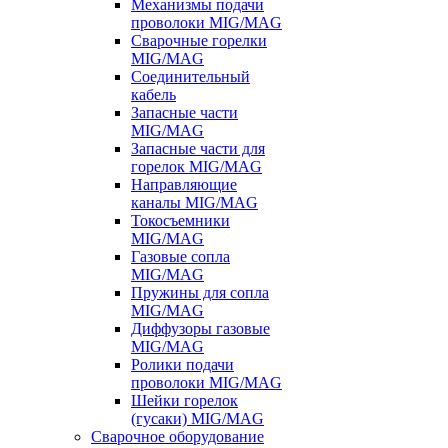
Механизмы подачи
проволоки MIG/MAG
Сварочные горелки
MIG/MAG
Соединительный
кабель
Запасные части
MIG/MAG
Запасные части для
горелок MIG/MAG
Направляющие
каналы MIG/MAG
Токосъемники
MIG/MAG
Газовые сопла
MIG/MAG
Пружины для сопла
MIG/MAG
Диффузоры газовые
MIG/MAG
Ролики подачи
проволоки MIG/MAG
Шейки горелок
(гусаки) MIG/MAG
Сварочное оборудование