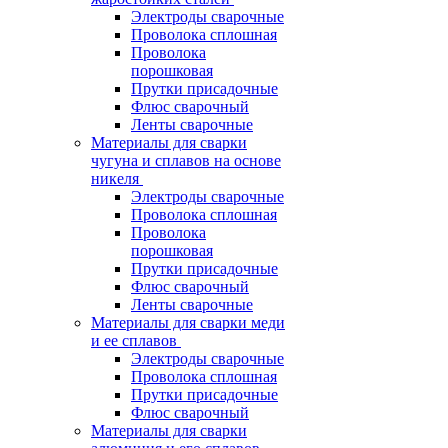
Электроды сварочные
Проволока сплошная
Проволока
порошковая
Прутки присадочные
Флюс сварочный
Ленты сварочные
Материалы для сварки
чугуна и сплавов на основе
никеля
Электроды сварочные
Проволока сплошная
Проволока
порошковая
Прутки присадочные
Флюс сварочный
Ленты сварочные
Материалы для сварки меди
и ее сплавов
Электроды сварочные
Проволока сплошная
Прутки присадочные
Флюс сварочный
Материалы для сварки