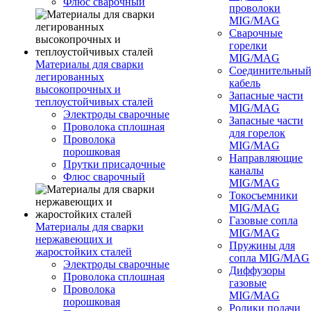
Флюс сварочный
проволоки
MIG/MAG
Сварочные
горелки
MIG/MAG
Материалы для сварки
Соединительны
легированных
кабель
высокопрочных и
Запасные части
теплоустойчивых сталей
MIG/MAG
Электроды сварочные
Запасные части
Проволока сплошная
для горелок
Проволока
MIG/MAG
порошковая
Направляющие
Прутки присадочные
каналы
Флюс сварочный
MIG/MAG
Токосъемники
MIG/MAG
Газовые сопла
Материалы для сварки
MIG/MAG
нержавеющих и
Пружины для
жаростойких сталей
сопла MIG/MAG
Электроды сварочные
Диффузоры
Проволока сплошная
газовые
Проволока
MIG/MAG
порошковая
Ролики подачи