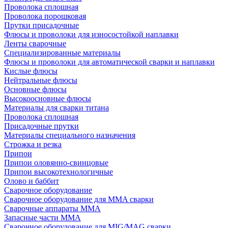
Проволока сплошная
Проволока порошковая
Прутки присадочные
Флюсы и проволоки для износостойкой наплавки
Ленты сварочные
Специализированные материалы
Флюсы и проволоки для автоматической сварки и наплавки
Кислые флюсы
Нейтральные флюсы
Основные флюсы
Высокоосновные флюсы
Материалы для сварки титана
Проволока сплошная
Присадочные прутки
Материалы специального назначения
Строжка и резка
Припои
Припои оловянно-свинцовые
Припои высокотехнологичные
Олово и баббит
Сварочное оборудование
Сварочное оборудование для MMA сварки
Сварочные аппараты MMA
Запасные части MMA
Сварочное оборудование для MIG/MAG сварки