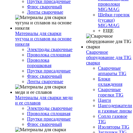
Прутки присадочные
проволоки
Флюс сварочный
MIG/MAG
Ленты сварочные
Шейки горелок
(гусаки)
MIG/MAG
+ ЕЩЕ
Материалы для сварки
чугуна и сплавов на основе
никеля
Электроды сварочные
Сварочное
Проволока сплошная
оборудование для TIG
Проволока
сварки
порошковая
Сварочные
Прутки присадочные
аппараты TIG
Флюс сварочный
Блоки
Ленты сварочные
охлаждения
Сварочные
горелки TIG
Материалы для сварки меди
Цанги
и ее сплавов
Цангодержатели
Электроды сварочные
и газовые линзы
Проволока сплошная
Сопло газовое
Прутки присадочные
TIG
Флюс сварочный
Изоляторы TIG
Заглушки TIG