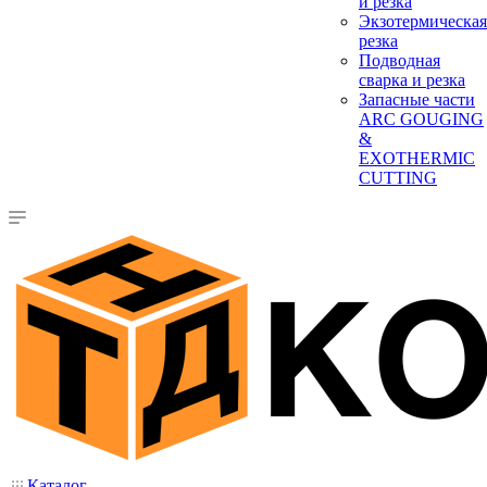
и резка
Экзотермическая
резка
Подводная
сварка и резка
Запасные части
ARC GOUGING
&
EXOTHERMIC
CUTTING
Каталог