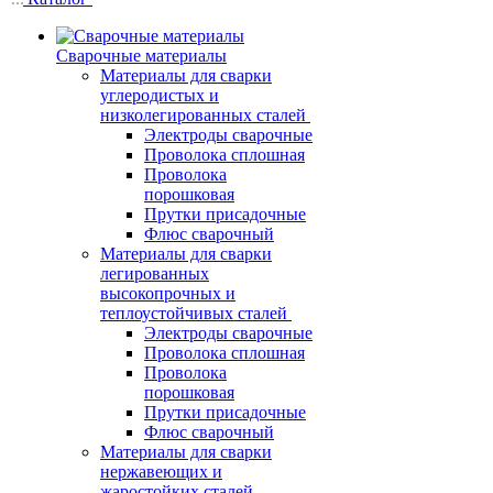
Сварочные материалы
Материалы для сварки
углеродистых и
низколегированных сталей
Электроды сварочные
Проволока сплошная
Проволока
порошковая
Прутки присадочные
Флюс сварочный
Материалы для сварки
легированных
высокопрочных и
теплоустойчивых сталей
Электроды сварочные
Проволока сплошная
Проволока
порошковая
Прутки присадочные
Флюс сварочный
Материалы для сварки
нержавеющих и
жаростойких сталей