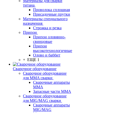
Материалы для сварки
титана
Проволока сплошная
Присадочные прутки
Материалы специального
назначения
Строжка и резка
Припои
Припои оловянно-
свинцовые
Припои
высокотехнологичные
Олово и баббит
+ ЕЩЕ 1
Сварочное оборудование
Сварочное оборудование
для MMA сварки
Сварочные аппараты
MMA
Запасные части MMA
Сварочное оборудование
для MIG/MAG сварки
Сварочные аппараты
MIG/MAG