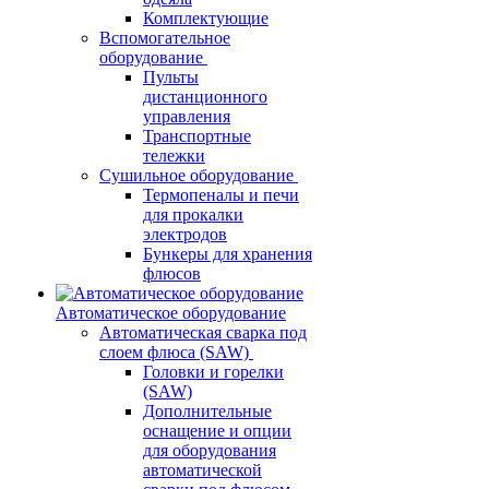
Комплектующие
Вспомогательное
оборудование
Пульты
дистанционного
управления
Транспортные
тележки
Сушильное оборудование
Термопеналы и печи
для прокалки
электродов
Бункеры для хранения
флюсов
Автоматическое оборудование
Автоматическая сварка под
слоем флюса (SAW)
Головки и горелки
(SAW)
Дополнительные
оснащение и опции
для оборудования
автоматической