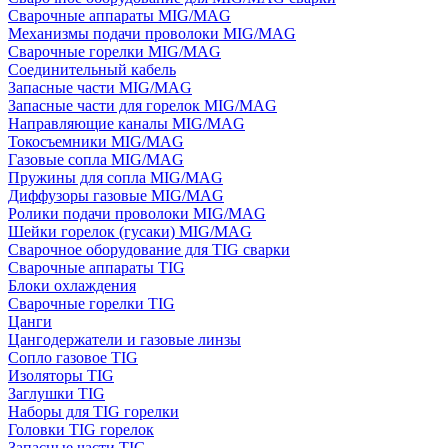
Сварочные аппараты MIG/MAG
Механизмы подачи проволоки MIG/MAG
Сварочные горелки MIG/MAG
Соединительный кабель
Запасные части MIG/MAG
Запасные части для горелок MIG/MAG
Направляющие каналы MIG/MAG
Токосъемники MIG/MAG
Газовые сопла MIG/MAG
Пружины для сопла MIG/MAG
Диффузоры газовые MIG/MAG
Ролики подачи проволоки MIG/MAG
Шейки горелок (гусаки) MIG/MAG
Сварочное оборудование для TIG сварки
Сварочные аппараты TIG
Блоки охлаждения
Сварочные горелки TIG
Цанги
Цангодержатели и газовые линзы
Сопло газовое TIG
Изоляторы TIG
Заглушки TIG
Наборы для TIG горелки
Головки TIG горелок
Запасные части TIG