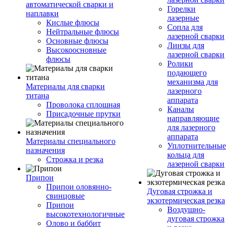
автоматической сварки и
Горелки
наплавки
лазерные
Кислые флюсы
Сопла для
Нейтральные флюсы
лазерной сварки
Основные флюсы
Линзы для
Высокоосновные
лазерной сварки
флюсы
Ролики
подающего
механизма для
Материалы для сварки
лазерного
титана
аппарата
Проволока сплошная
Каналы
Присадочные прутки
направляющие
для лазерного
аппарата
Материалы специального
Уплотнительные
назначения
кольца для
Строжка и резка
лазерной сварки
Припои
Припои оловянно-
Дуговая строжка и
свинцовые
экзотермическая резка
Припои
Воздушно-
высокотехнологичные
дуговая строжка
Олово и баббит