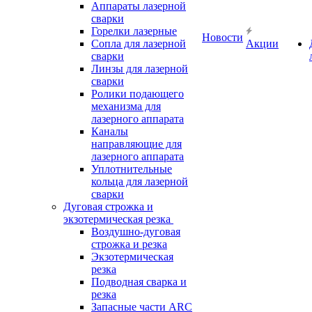
Аппараты лазерной
сварки
Горелки лазерные
Новости
Сопла для лазерной
Акции
сварки
Линзы для лазерной
сварки
Ролики подающего
механизма для
лазерного аппарата
Каналы
направляющие для
лазерного аппарата
Уплотнительные
кольца для лазерной
сварки
Дуговая строжка и
экзотермическая резка
Воздушно-дуговая
строжка и резка
Экзотермическая
резка
Подводная сварка и
резка
Запасные части ARC