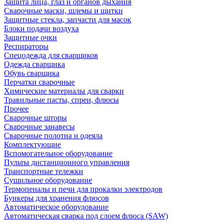
Защита лица, глаз и органов дыхания
Сварочные маски, шлемы и щитки
Защитные стекла, запчасти для масок
Блоки подачи воздуха
Защитные очки
Респираторы
Спецодежда для сварщиков
Одежда сварщика
Обувь сварщика
Перчатки сварочные
Химические материалы для сварки
Травильные пасты, спреи, флюсы
Прочее
Сварочные шторы
Сварочные занавесы
Сварочные полотна и одеяла
Комплектующие
Вспомогательное оборудование
Пульты дистанционного управления
Транспортные тележки
Сушильное оборудование
Термопеналы и печи для прокалки электродов
Бункеры для хранения флюсов
Автоматическое оборудование
Автоматическая сварка под слоем флюса (SAW)