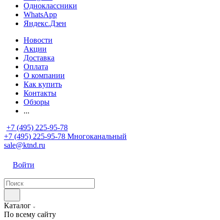
Одноклассники
WhatsApp
Яндекс.Дзен
Новости
Акции
Доставка
Оплата
О компании
Как купить
Контакты
Обзоры
...
+7 (495) 225-95-78
+7 (495) 225-95-78
Многоканальный
sale@ktnd.ru
Войти
Каталог
По всему сайту