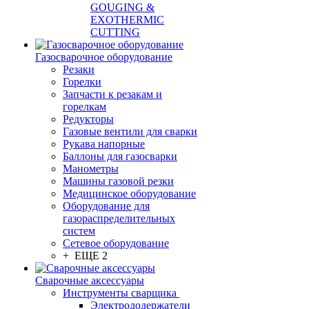
GOUGING &
EXOTHERMIC
CUTTING
Газосварочное оборудование
Резаки
Горелки
Запчасти к резакам и
горелкам
Редукторы
Газовые вентили для сварки
Рукава напорные
Баллоны для газосварки
Манометры
Машины газовой резки
Медицинское оборудование
Оборудование для
газораспределительных
систем
Сетевое оборудование
+ ЕЩЕ 2
Сварочные аксессуары
Инструменты сварщика
Электрододержатели