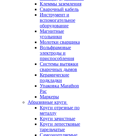
Клеммы заземления
Сварочный кабель
Инструмент и
вспомогательное
оборудование
Магнитные
угольники
Молотки сварщика
Вольфрамовые
электроды и
приспособления
Системы вытяжки
сварочных дымов
Керамические
подкладки
Упаковка Marathon
Pac
Маркеры
Абразивные круги
Круги отрезные по
металлу
Круги зачистные
Круги лепестковые
тарельчатые
Самозацепляемые