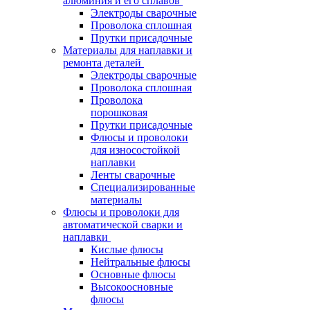
алюминия и его сплавов
Электроды сварочные
Проволока сплошная
Прутки присадочные
Материалы для наплавки и
ремонта деталей
Электроды сварочные
Проволока сплошная
Проволока
порошковая
Прутки присадочные
Флюсы и проволоки
для износостойкой
наплавки
Ленты сварочные
Специализированные
материалы
Флюсы и проволоки для
автоматической сварки и
наплавки
Кислые флюсы
Нейтральные флюсы
Основные флюсы
Высокоосновные
флюсы