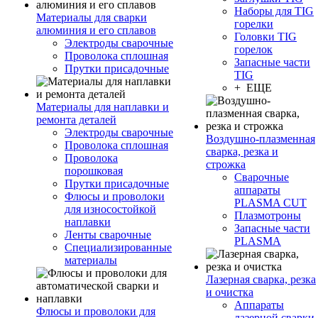
Наборы для TIG
Материалы для сварки
горелки
алюминия и его сплавов
Головки TIG
Электроды сварочные
горелок
Проволока сплошная
Запасные части
Прутки присадочные
TIG
+ ЕЩЕ
Материалы для наплавки и
ремонта деталей
Электроды сварочные
Воздушно-плазменная
Проволока сплошная
сварка, резка и
Проволока
строжка
порошковая
Сварочные
Прутки присадочные
аппараты
Флюсы и проволоки
PLASMA CUT
для износостойкой
Плазмотроны
наплавки
Запасные части
Ленты сварочные
PLASMA
Специализированные
материалы
Лазерная сварка, резка
и очистка
Аппараты
Флюсы и проволоки для
лазерной сварки