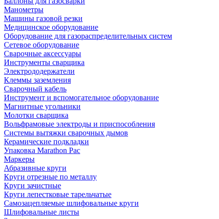
Баллоны для газосварки
Манометры
Машины газовой резки
Медицинское оборудование
Оборудование для газораспределительных систем
Сетевое оборудование
Сварочные аксессуары
Инструменты сварщика
Электрододержатели
Клеммы заземления
Сварочный кабель
Инструмент и вспомогательное оборудование
Магнитные угольники
Молотки сварщика
Вольфрамовые электроды и приспособления
Системы вытяжки сварочных дымов
Керамические подкладки
Упаковка Marathon Pac
Маркеры
Абразивные круги
Круги отрезные по металлу
Круги зачистные
Круги лепестковые тарельчатые
Самозацепляемые шлифовальные круги
Шлифовальные листы