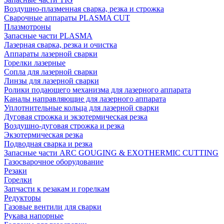
Воздушно-плазменная сварка, резка и строжка
Сварочные аппараты PLASMA CUT
Плазмотроны
Запасные части PLASMA
Лазерная сварка, резка и очистка
Аппараты лазерной сварки
Горелки лазерные
Сопла для лазерной сварки
Линзы для лазерной сварки
Ролики подающего механизма для лазерного аппарата
Каналы направляющие для лазерного аппарата
Уплотнительные кольца для лазерной сварки
Дуговая строжка и экзотермическая резка
Воздушно-дуговая строжка и резка
Экзотермическая резка
Подводная сварка и резка
Запасные части ARC GOUGING & EXOTHERMIC CUTTING
Газосварочное оборудование
Резаки
Горелки
Запчасти к резакам и горелкам
Редукторы
Газовые вентили для сварки
Рукава напорные