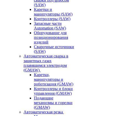
сварки под флюсом
(SAW)
Каретки и
манипуляторы (SAW)
Контроллеры (SAW)
Запасные части
Automation (SAW)
Оборудование для
позиционирования
изделий
Сварочные источники
(SAW)
Автоматическая сварка в
защитных газах
плавящимся электродом
(GMAW)
Каретки,
манипуляторы и
роботизация (GMAW)
Контроллеры и блоки
управления (GMAW)
Подающие
механизмы и горелки
(GMAW)
Автоматическая резка