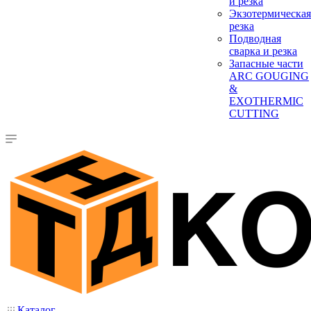
и резка
Экзотермическая
резка
Подводная
сварка и резка
Запасные части
ARC GOUGING
&
EXOTHERMIC
CUTTING
Каталог