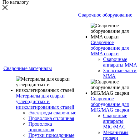
По каталогу
Сварочное оборудование
Сварочное
оборудование для
MMA сварки
Сварочные
аппараты MMA
Сварочные материалы
Запасные части
MMA
Материалы для сварки
Сварочное
углеродистых и
оборудование для
низколегированных сталей
MIG/MAG сварки
Электроды сварочные
Сварочные
Проволока сплошная
аппараты
Проволока
MIG/MAG
порошковая
Механизмы
Прутки присадочные
подачи