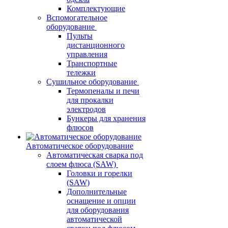
Комплектующие
Вспомогательное
оборудование
Пульты
дистанционного
управления
Транспортные
тележки
Сушильное оборудование
Термопеналы и печи
для прокалки
электродов
Бункеры для хранения
флюсов
Автоматическое оборудование
Автоматическая сварка под
слоем флюса (SAW)
Головки и горелки
(SAW)
Дополнительные
оснащение и опции
для оборудования
автоматической