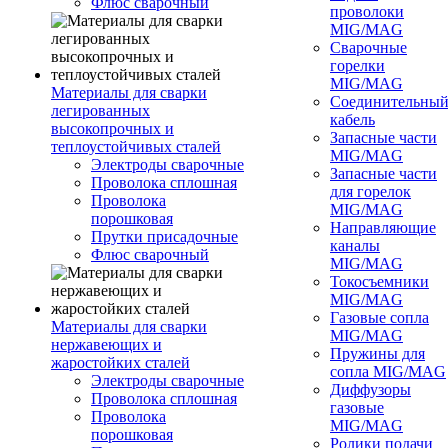
Флюс сварочный
проволоки
MIG/MAG
Сварочные
горелки
MIG/MAG
Материалы для сварки
Соединительны
легированных
кабель
высокопрочных и
Запасные части
теплоустойчивых сталей
MIG/MAG
Электроды сварочные
Запасные части
Проволока сплошная
для горелок
Проволока
MIG/MAG
порошковая
Направляющие
Прутки присадочные
каналы
Флюс сварочный
MIG/MAG
Токосъемники
MIG/MAG
Газовые сопла
Материалы для сварки
MIG/MAG
нержавеющих и
Пружины для
жаростойких сталей
сопла MIG/MAG
Электроды сварочные
Диффузоры
Проволока сплошная
газовые
Проволока
MIG/MAG
порошковая
Ролики подачи