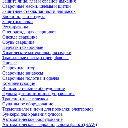
Защита лица, глаз и органов дыхания
Сварочные маски, шлемы и щитки
Защитные стекла, запчасти для масок
Блоки подачи воздуха
Защитные очки
Респираторы
Спецодежда для сварщиков
Одежда сварщика
Обувь сварщика
Перчатки сварочные
Химические материалы для сварки
Травильные пасты, спреи, флюсы
Прочее
Сварочные шторы
Сварочные занавесы
Сварочные полотна и одеяла
Комплектующие
Вспомогательное оборудование
Пульты дистанционного управления
Транспортные тележки
Сушильное оборудование
Термопеналы и печи для прокалки электродов
Бункеры для хранения флюсов
Автоматическое оборудование
Автоматическая сварка под слоем флюса (SAW)