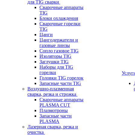
для TIG сварки
Сварочные аппараты
TIG
Блоки охлаждения
Сварочные горелки
TIG
Цанги
Цангодержатели и
газовые линзы
Сопло газовое TIG
Изоляторы TIG
Заглушки TIG
Наборы для TIG
горелки
Услуг
Головки TIG горелок
Запасные части TIG
Воздушно-плазменная
сварка, резка и строжка
Сварочные аппараты
PLASMA CUT
Плазмотроны
Запасные части
PLASMA
Лазерная сварка, резка и
очистка