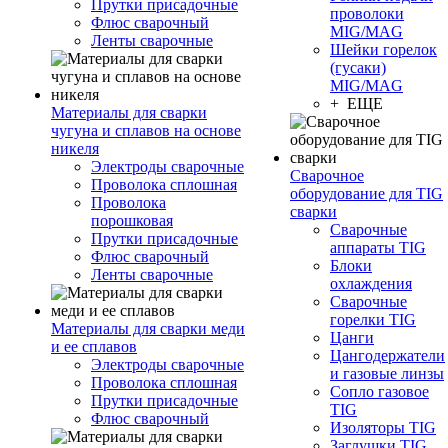
Прутки присадочные
проволоки
Флюс сварочный
MIG/MAG
Ленты сварочные
Шейки горелок
(гусаки)
MIG/MAG
+ ЕЩЕ
Материалы для сварки
чугуна и сплавов на основе
никеля
Электроды сварочные
Сварочное
Проволока сплошная
оборудование для TIG
Проволока
сварки
порошковая
Сварочные
Прутки присадочные
аппараты TIG
Флюс сварочный
Блоки
Ленты сварочные
охлаждения
Сварочные
горелки TIG
Материалы для сварки меди
Цанги
и ее сплавов
Цангодержатели
Электроды сварочные
и газовые линзы
Проволока сплошная
Сопло газовое
Прутки присадочные
TIG
Флюс сварочный
Изоляторы TIG
Заглушки TIG