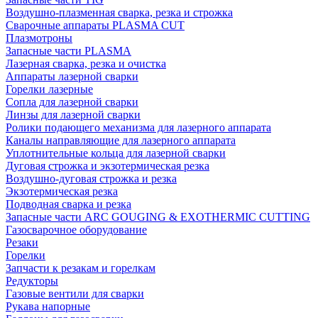
Воздушно-плазменная сварка, резка и строжка
Сварочные аппараты PLASMA CUT
Плазмотроны
Запасные части PLASMA
Лазерная сварка, резка и очистка
Аппараты лазерной сварки
Горелки лазерные
Сопла для лазерной сварки
Линзы для лазерной сварки
Ролики подающего механизма для лазерного аппарата
Каналы направляющие для лазерного аппарата
Уплотнительные кольца для лазерной сварки
Дуговая строжка и экзотермическая резка
Воздушно-дуговая строжка и резка
Экзотермическая резка
Подводная сварка и резка
Запасные части ARC GOUGING & EXOTHERMIC CUTTING
Газосварочное оборудование
Резаки
Горелки
Запчасти к резакам и горелкам
Редукторы
Газовые вентили для сварки
Рукава напорные