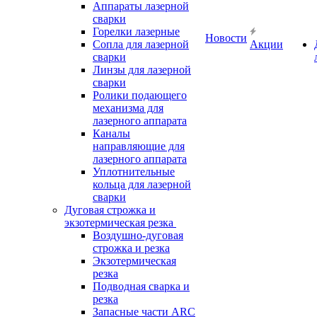
Аппараты лазерной
сварки
Горелки лазерные
Новости
Сопла для лазерной
Акции
сварки
Линзы для лазерной
сварки
Ролики подающего
механизма для
лазерного аппарата
Каналы
направляющие для
лазерного аппарата
Уплотнительные
кольца для лазерной
сварки
Дуговая строжка и
экзотермическая резка
Воздушно-дуговая
строжка и резка
Экзотермическая
резка
Подводная сварка и
резка
Запасные части ARC