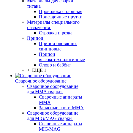
Материалы для сварки
титана
Проволока сплошная
Присадочные прутки
Материалы специального
назначения
Строжка и резка
Припои
Припои оловянно-
свинцовые
Припои
высокотехнологичные
Олово и баббит
+ ЕЩЕ 1
Сварочное оборудование
Сварочное оборудование
для MMA сварки
Сварочные аппараты
MMA
Запасные части MMA
Сварочное оборудование
для MIG/MAG сварки
Сварочные аппараты
MIG/MAG