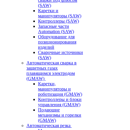
сварки под флюсом
(SAW)
Каретки и
манипуляторы (SAW)
Контроллеры (SAW)
Запасные части
Automation (SAW)
Оборудование для
позиционирования
изделий
Сварочные источники
(SAW)
Автоматическая сварка в
защитных газах
плавящимся электродом
(GMAW)
Каретки,
манипуляторы и
роботизация (GMAW)
Контроллеры и блоки
управления (GMAW)
Подающие
механизмы и горелки
(GMAW)
Автоматическая резка