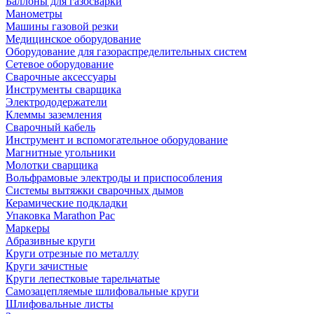
Баллоны для газосварки
Манометры
Машины газовой резки
Медицинское оборудование
Оборудование для газораспределительных систем
Сетевое оборудование
Сварочные аксессуары
Инструменты сварщика
Электрододержатели
Клеммы заземления
Сварочный кабель
Инструмент и вспомогательное оборудование
Магнитные угольники
Молотки сварщика
Вольфрамовые электроды и приспособления
Системы вытяжки сварочных дымов
Керамические подкладки
Упаковка Marathon Pac
Маркеры
Абразивные круги
Круги отрезные по металлу
Круги зачистные
Круги лепестковые тарельчатые
Самозацепляемые шлифовальные круги
Шлифовальные листы