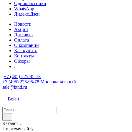
Одноклассники
WhatsApp
Яндекс.Дзен
Новости
Акции
Доставка
Оплата
О компании
Как купить
Контакты
Обзоры
...
+7 (495) 225-95-78
+7 (495) 225-95-78
Многоканальный
sale@ktnd.ru
Войти
Каталог
По всему сайту