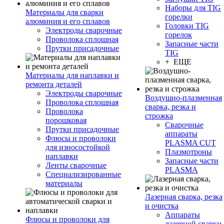
Наборы для TIG
Материалы для сварки
горелки
алюминия и его сплавов
Головки TIG
Электроды сварочные
горелок
Проволока сплошная
Запасные части
Прутки присадочные
TIG
+ ЕЩЕ
Материалы для наплавки и
ремонта деталей
Электроды сварочные
Воздушно-плазменная
Проволока сплошная
сварка, резка и
Проволока
строжка
порошковая
Сварочные
Прутки присадочные
аппараты
Флюсы и проволоки
PLASMA CUT
для износостойкой
Плазмотроны
наплавки
Запасные части
Ленты сварочные
PLASMA
Специализированные
материалы
Лазерная сварка, резка
и очистка
Аппараты
Флюсы и проволоки для
лазерной сварки