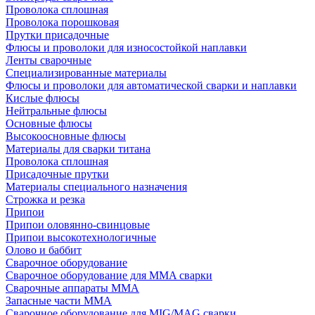
Проволока сплошная
Проволока порошковая
Прутки присадочные
Флюсы и проволоки для износостойкой наплавки
Ленты сварочные
Специализированные материалы
Флюсы и проволоки для автоматической сварки и наплавки
Кислые флюсы
Нейтральные флюсы
Основные флюсы
Высокоосновные флюсы
Материалы для сварки титана
Проволока сплошная
Присадочные прутки
Материалы специального назначения
Строжка и резка
Припои
Припои оловянно-свинцовые
Припои высокотехнологичные
Олово и баббит
Сварочное оборудование
Сварочное оборудование для MMA сварки
Сварочные аппараты MMA
Запасные части MMA
Сварочное оборудование для MIG/MAG сварки