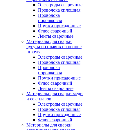
Электроды сварочные
Проволока сплошная
Проволока
порошковая
Прутки присадочные
Флюс сварочный
Ленты сварочные
Материалы для сварки
чугуна и сплавов на основе
никеля
Электроды сварочные
Проволока сплошная
Проволока
порошковая
Прутки присадочные
Флюс сварочный
Ленты сварочные
Материалы для сварки меди
и ее сплавов
Электроды сварочные
Проволока сплошная
Прутки присадочные
Флюс сварочный
Материалы для сварки