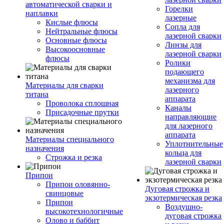
автоматической сварки и
Горелки
наплавки
лазерные
Кислые флюсы
Сопла для
Нейтральные флюсы
лазерной сварки
Основные флюсы
Линзы для
Высокоосновные
лазерной сварки
флюсы
Ролики
подающего
механизма для
Материалы для сварки
лазерного
титана
аппарата
Проволока сплошная
Каналы
Присадочные прутки
направляющие
для лазерного
аппарата
Материалы специального
Уплотнительные
назначения
кольца для
Строжка и резка
лазерной сварки
Припои
Припои оловянно-
Дуговая строжка и
свинцовые
экзотермическая резка
Припои
Воздушно-
высокотехнологичные
дуговая строжка
Олово и баббит