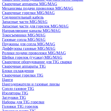
Сварочные аппараты MIG/MAG
Механизмы подачи проволоки MIG/MAG
Сварочные горелки MIG/MAG
Соединительный кабель
Запасные части MIG/MAG
Запасные части для горелок MIG/MAG
Направляющие каналы MIG/MAG
Токосъемники MIG/MAG
Газовые сопла MIG/MAG
Пружины для сопла MIG/MAG
Диффузоры газовые MIG/MAG
Ролики подачи проволоки MIG/MAG
Шейки горелок (гусаки) MIG/MAG
Сварочное оборудование для TIG сварки
Сварочные аппараты TIG
Блоки охлаждения
Сварочные горелки TIG
Цанги
Цангодержатели и газовые линзы
Сопло газовое TIG
Изоляторы TIG
Заглушки TIG
Наборы для TIG горелки
Головки TIG горелок
Запасные части TIG