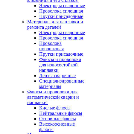
алюминия и его сплавов
Электроды сварочные
Проволока сплошная
Прутки присадочные
Материалы для наплавки и
ремонта деталей
Электроды сварочные
Проволока сплошная
Проволока
порошковая
Прутки присадочные
Флюсы и проволоки
для износостойкой
наплавки
Ленты сварочные
Специализированные
материалы
Флюсы и проволоки для
автоматической сварки и
наплавки
Кислые флюсы
Нейтральные флюсы
Основные флюсы
Высокоосновные
флюсы