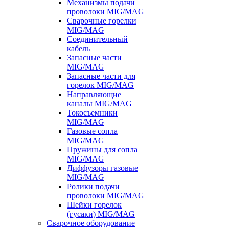
Механизмы подачи
проволоки MIG/MAG
Сварочные горелки
MIG/MAG
Соединительный
кабель
Запасные части
MIG/MAG
Запасные части для
горелок MIG/MAG
Направляющие
каналы MIG/MAG
Токосъемники
MIG/MAG
Газовые сопла
MIG/MAG
Пружины для сопла
MIG/MAG
Диффузоры газовые
MIG/MAG
Ролики подачи
проволоки MIG/MAG
Шейки горелок
(гусаки) MIG/MAG
Сварочное оборудование