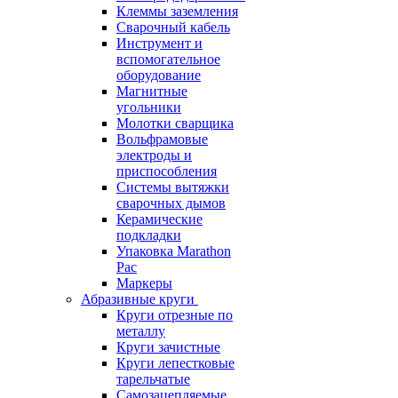
Клеммы заземления
Сварочный кабель
Инструмент и
вспомогательное
оборудование
Магнитные
угольники
Молотки сварщика
Вольфрамовые
электроды и
приспособления
Системы вытяжки
сварочных дымов
Керамические
подкладки
Упаковка Marathon
Pac
Маркеры
Абразивные круги
Круги отрезные по
металлу
Круги зачистные
Круги лепестковые
тарельчатые
Самозацепляемые