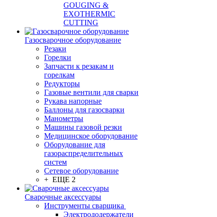
GOUGING &
EXOTHERMIC
CUTTING
Газосварочное оборудование
Резаки
Горелки
Запчасти к резакам и
горелкам
Редукторы
Газовые вентили для сварки
Рукава напорные
Баллоны для газосварки
Манометры
Машины газовой резки
Медицинское оборудование
Оборудование для
газораспределительных
систем
Сетевое оборудование
+ ЕЩЕ 2
Сварочные аксессуары
Инструменты сварщика
Электрододержатели