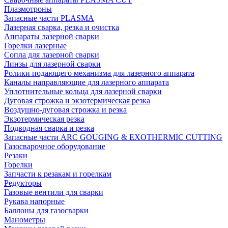
Плазмотроны
Запасные части PLASMA
Лазерная сварка, резка и очистка
Аппараты лазерной сварки
Горелки лазерные
Сопла для лазерной сварки
Линзы для лазерной сварки
Ролики подающего механизма для лазерного аппарата
Каналы направляющие для лазерного аппарата
Уплотнительные кольца для лазерной сварки
Дуговая строжка и экзотермическая резка
Воздушно-дуговая строжка и резка
Экзотермическая резка
Подводная сварка и резка
Запасные части ARC GOUGING & EXOTHERMIC CUTTING
Газосварочное оборудование
Резаки
Горелки
Запчасти к резакам и горелкам
Редукторы
Газовые вентили для сварки
Рукава напорные
Баллоны для газосварки
Манометры