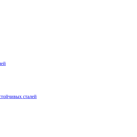
лей
стойчивых сталей