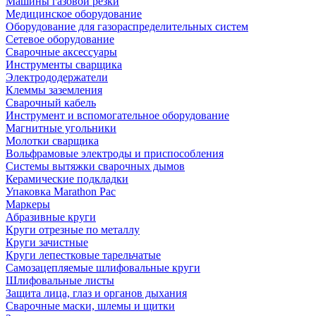
Машины газовой резки
Медицинское оборудование
Оборудование для газораспределительных систем
Сетевое оборудование
Сварочные аксессуары
Инструменты сварщика
Электрододержатели
Клеммы заземления
Сварочный кабель
Инструмент и вспомогательное оборудование
Магнитные угольники
Молотки сварщика
Вольфрамовые электроды и приспособления
Системы вытяжки сварочных дымов
Керамические подкладки
Упаковка Marathon Pac
Маркеры
Абразивные круги
Круги отрезные по металлу
Круги зачистные
Круги лепестковые тарельчатые
Самозацепляемые шлифовальные круги
Шлифовальные листы
Защита лица, глаз и органов дыхания
Сварочные маски, шлемы и щитки