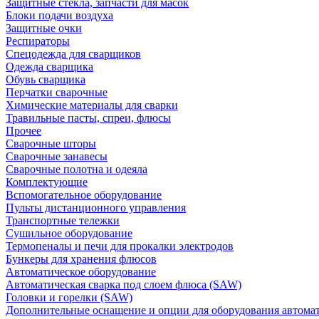
Защитные стекла, запчасти для масок
Блоки подачи воздуха
Защитные очки
Респираторы
Спецодежда для сварщиков
Одежда сварщика
Обувь сварщика
Перчатки сварочные
Химические материалы для сварки
Травильные пасты, спреи, флюсы
Прочее
Сварочные шторы
Сварочные занавесы
Сварочные полотна и одеяла
Комплектующие
Вспомогательное оборудование
Пульты дистанционного управления
Транспортные тележки
Сушильное оборудование
Термопеналы и печи для прокалки электродов
Бункеры для хранения флюсов
Автоматическое оборудование
Автоматическая сварка под слоем флюса (SAW)
Головки и горелки (SAW)
Дополнительные оснащение и опции для оборудования автома