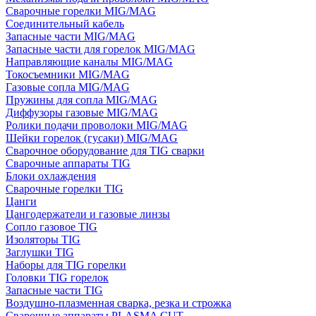
Сварочные горелки MIG/MAG
Соединительный кабель
Запасные части MIG/MAG
Запасные части для горелок MIG/MAG
Направляющие каналы MIG/MAG
Токосъемники MIG/MAG
Газовые сопла MIG/MAG
Пружины для сопла MIG/MAG
Диффузоры газовые MIG/MAG
Ролики подачи проволоки MIG/MAG
Шейки горелок (гусаки) MIG/MAG
Сварочное оборудование для TIG сварки
Сварочные аппараты TIG
Блоки охлаждения
Сварочные горелки TIG
Цанги
Цангодержатели и газовые линзы
Сопло газовое TIG
Изоляторы TIG
Заглушки TIG
Наборы для TIG горелки
Головки TIG горелок
Запасные части TIG
Воздушно-плазменная сварка, резка и строжка
Сварочные аппараты PLASMA CUT