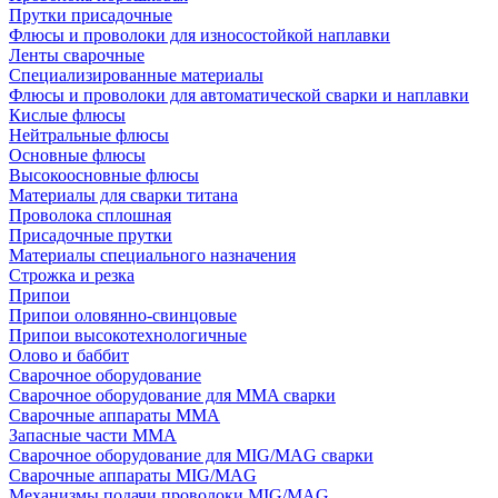
Прутки присадочные
Флюсы и проволоки для износостойкой наплавки
Ленты сварочные
Специализированные материалы
Флюсы и проволоки для автоматической сварки и наплавки
Кислые флюсы
Нейтральные флюсы
Основные флюсы
Высокоосновные флюсы
Материалы для сварки титана
Проволока сплошная
Присадочные прутки
Материалы специального назначения
Строжка и резка
Припои
Припои оловянно-свинцовые
Припои высокотехнологичные
Олово и баббит
Сварочное оборудование
Сварочное оборудование для MMA сварки
Сварочные аппараты MMA
Запасные части MMA
Сварочное оборудование для MIG/MAG сварки
Сварочные аппараты MIG/MAG
Механизмы подачи проволоки MIG/MAG