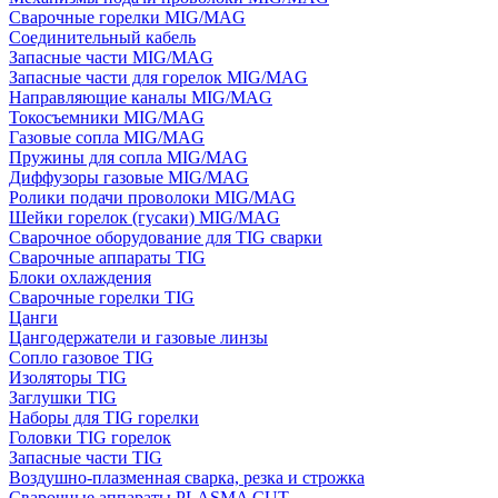
Сварочные горелки MIG/MAG
Соединительный кабель
Запасные части MIG/MAG
Запасные части для горелок MIG/MAG
Направляющие каналы MIG/MAG
Токосъемники MIG/MAG
Газовые сопла MIG/MAG
Пружины для сопла MIG/MAG
Диффузоры газовые MIG/MAG
Ролики подачи проволоки MIG/MAG
Шейки горелок (гусаки) MIG/MAG
Сварочное оборудование для TIG сварки
Сварочные аппараты TIG
Блоки охлаждения
Сварочные горелки TIG
Цанги
Цангодержатели и газовые линзы
Сопло газовое TIG
Изоляторы TIG
Заглушки TIG
Наборы для TIG горелки
Головки TIG горелок
Запасные части TIG
Воздушно-плазменная сварка, резка и строжка
Сварочные аппараты PLASMA CUT