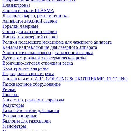
Плазмотроны
Запасные части PLASMA
Лазерная сварка, резка и очистка
Аппараты лазерной сварки
Горелки лазерные
Сопла для лазерной сварки
Линзы для лазерной сварки
Ролики подающего механизма для лазерного аппарата
Каналы направляющие для лазерного аппарата
Уплотнительные кольца для лазерной сварки
Дуговая строжка и экзотермическая резка
Воздушно-дуговая строжка и резка
Экзотермическая резка
Подводная сварка и резка
Запасные части ARC GOUGING & EXOTHERMIC CUTTING
Газосварочное оборудование
Резаки
Горелки
Запчасти к резакам и горелкам
Редукторы
Газовые вентили для сварки
Рукава напорные
Баллоны для газосварки
Манометры