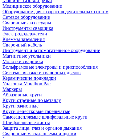
Машины газовой резки
Медицинское оборудование
Оборудование для газораспределительных систем
Сетевое оборудование
Сварочные аксессуары
Инструменты сварщика
Электрододержатели
Клеммы заземления
Сварочный кабель
Инструмент и вспомогательное оборудование
Магнитные угольники
Молотки сварщика
Вольфрамовые электроды и приспособления
Системы вытяжки сварочных дымов
Керамические подкладки
Упаковка Marathon Pac
Маркеры
Абразивные круги
Круги отрезные по металлу
Круги зачистные
Круги лепестковые тарельчатые
Самозацепляемые шлифовальные круги
Шлифовальные листы
Защита лица, глаз и органов дыхания
Сварочные маски, шлемы и щитки