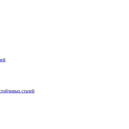
лей
стойчивых сталей