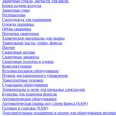
Защитные стекла, запчасти для масок
Блоки подачи воздуха
Защитные очки
Респираторы
Спецодежда для сварщиков
Одежда сварщика
Обувь сварщика
Перчатки сварочные
Химические материалы для сварки
Травильные пасты, спреи, флюсы
Прочее
Сварочные шторы
Сварочные занавесы
Сварочные полотна и одеяла
Комплектующие
Вспомогательное оборудование
Пульты дистанционного управления
Транспортные тележки
Сушильное оборудование
Термопеналы и печи для прокалки электродов
Бункеры для хранения флюсов
Автоматическое оборудование
Автоматическая сварка под слоем флюса (SAW)
Головки и горелки (SAW)
Дополнительные оснащение и опции для оборудования автома