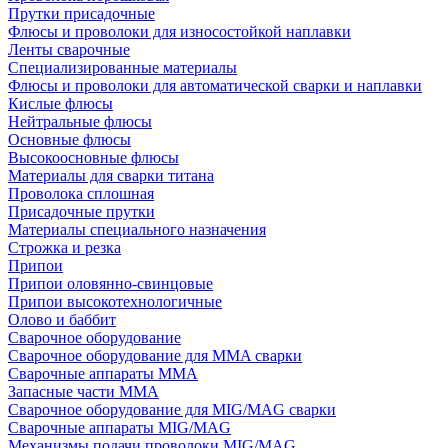
Прутки присадочные
Флюсы и проволоки для износостойкой наплавки
Ленты сварочные
Специализированные материалы
Флюсы и проволоки для автоматической сварки и наплавки
Кислые флюсы
Нейтральные флюсы
Основные флюсы
Высокоосновные флюсы
Материалы для сварки титана
Проволока сплошная
Присадочные прутки
Материалы специального назначения
Строжка и резка
Припои
Припои оловянно-свинцовые
Припои высокотехнологичные
Олово и баббит
Сварочное оборудование
Сварочное оборудование для MMA сварки
Сварочные аппараты MMA
Запасные части MMA
Сварочное оборудование для MIG/MAG сварки
Сварочные аппараты MIG/MAG
Механизмы подачи проволоки MIG/MAG