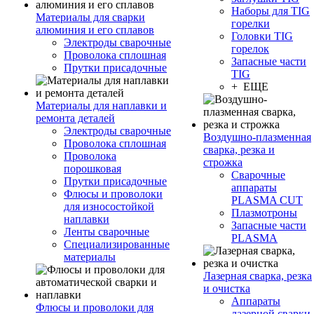
Наборы для TIG
Материалы для сварки
горелки
алюминия и его сплавов
Головки TIG
Электроды сварочные
горелок
Проволока сплошная
Запасные части
Прутки присадочные
TIG
+ ЕЩЕ
Материалы для наплавки и
ремонта деталей
Электроды сварочные
Воздушно-плазменная
Проволока сплошная
сварка, резка и
Проволока
строжка
порошковая
Сварочные
Прутки присадочные
аппараты
Флюсы и проволоки
PLASMA CUT
для износостойкой
Плазмотроны
наплавки
Запасные части
Ленты сварочные
PLASMA
Специализированные
материалы
Лазерная сварка, резка
и очистка
Аппараты
Флюсы и проволоки для
лазерной сварки