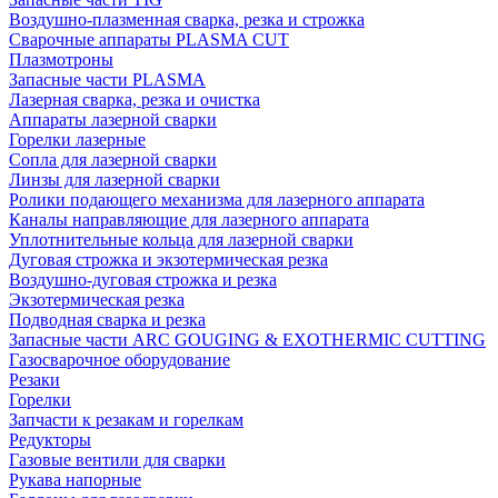
Воздушно-плазменная сварка, резка и строжка
Сварочные аппараты PLASMA CUT
Плазмотроны
Запасные части PLASMA
Лазерная сварка, резка и очистка
Аппараты лазерной сварки
Горелки лазерные
Сопла для лазерной сварки
Линзы для лазерной сварки
Ролики подающего механизма для лазерного аппарата
Каналы направляющие для лазерного аппарата
Уплотнительные кольца для лазерной сварки
Дуговая строжка и экзотермическая резка
Воздушно-дуговая строжка и резка
Экзотермическая резка
Подводная сварка и резка
Запасные части ARC GOUGING & EXOTHERMIC CUTTING
Газосварочное оборудование
Резаки
Горелки
Запчасти к резакам и горелкам
Редукторы
Газовые вентили для сварки
Рукава напорные