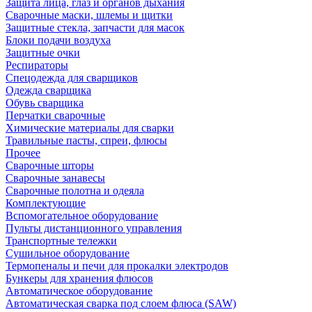
Защита лица, глаз и органов дыхания
Сварочные маски, шлемы и щитки
Защитные стекла, запчасти для масок
Блоки подачи воздуха
Защитные очки
Респираторы
Спецодежда для сварщиков
Одежда сварщика
Обувь сварщика
Перчатки сварочные
Химические материалы для сварки
Травильные пасты, спреи, флюсы
Прочее
Сварочные шторы
Сварочные занавесы
Сварочные полотна и одеяла
Комплектующие
Вспомогательное оборудование
Пульты дистанционного управления
Транспортные тележки
Сушильное оборудование
Термопеналы и печи для прокалки электродов
Бункеры для хранения флюсов
Автоматическое оборудование
Автоматическая сварка под слоем флюса (SAW)