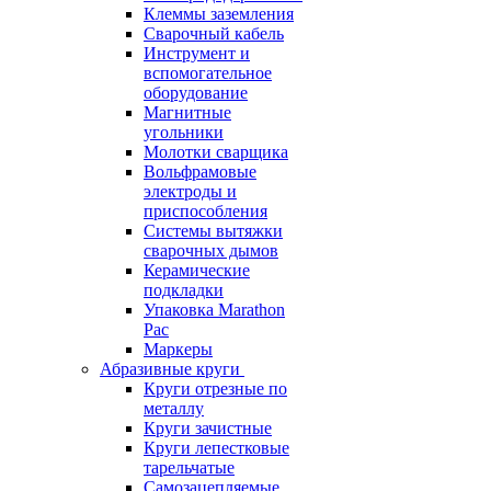
Клеммы заземления
Сварочный кабель
Инструмент и
вспомогательное
оборудование
Магнитные
угольники
Молотки сварщика
Вольфрамовые
электроды и
приспособления
Системы вытяжки
сварочных дымов
Керамические
подкладки
Упаковка Marathon
Pac
Маркеры
Абразивные круги
Круги отрезные по
металлу
Круги зачистные
Круги лепестковые
тарельчатые
Самозацепляемые