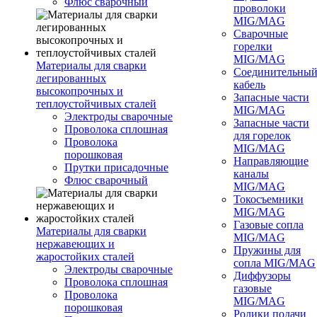
Флюс сварочный
проволоки
MIG/MAG
Сварочные
горелки
MIG/MAG
Материалы для сварки
Соединительны
легированных
кабель
высокопрочных и
Запасные части
теплоустойчивых сталей
MIG/MAG
Электроды сварочные
Запасные части
Проволока сплошная
для горелок
Проволока
MIG/MAG
порошковая
Направляющие
Прутки присадочные
каналы
Флюс сварочный
MIG/MAG
Токосъемники
MIG/MAG
Газовые сопла
Материалы для сварки
MIG/MAG
нержавеющих и
Пружины для
жаростойких сталей
сопла MIG/MAG
Электроды сварочные
Диффузоры
Проволока сплошная
газовые
Проволока
MIG/MAG
порошковая
Ролики подачи