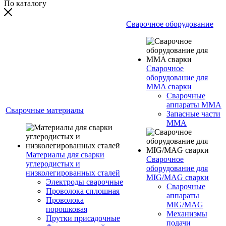
По каталогу
Сварочное оборудование
Сварочное
оборудование для
MMA сварки
Сварочные
аппараты MMA
Сварочные материалы
Запасные части
MMA
Материалы для сварки
Сварочное
углеродистых и
оборудование для
низколегированных сталей
MIG/MAG сварки
Электроды сварочные
Сварочные
Проволока сплошная
аппараты
Проволока
MIG/MAG
порошковая
Механизмы
Прутки присадочные
подачи