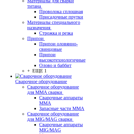
Материалы для сварки
титана
Проволока сплошная
Присадочные прутки
Материалы специального
назначения
Строжка и резка
Припои
Припои оловянно-
свинцовые
Припои
высокотехнологичные
Олово и баббит
+ ЕЩЕ 1
Сварочное оборудование
Сварочное оборудование
для MMA сварки
Сварочные аппараты
MMA
Запасные части MMA
Сварочное оборудование
для MIG/MAG сварки
Сварочные аппараты
MIG/MAG