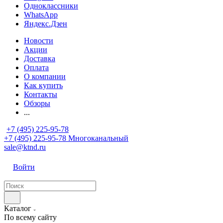
Одноклассники
WhatsApp
Яндекс.Дзен
Новости
Акции
Доставка
Оплата
О компании
Как купить
Контакты
Обзоры
...
+7 (495) 225-95-78
+7 (495) 225-95-78
Многоканальный
sale@ktnd.ru
Войти
Каталог
По всему сайту