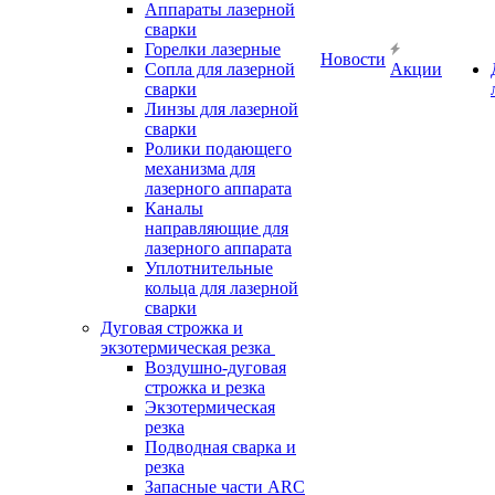
Аппараты лазерной
сварки
Горелки лазерные
Новости
Сопла для лазерной
Акции
сварки
Линзы для лазерной
сварки
Ролики подающего
механизма для
лазерного аппарата
Каналы
направляющие для
лазерного аппарата
Уплотнительные
кольца для лазерной
сварки
Дуговая строжка и
экзотермическая резка
Воздушно-дуговая
строжка и резка
Экзотермическая
резка
Подводная сварка и
резка
Запасные части ARC