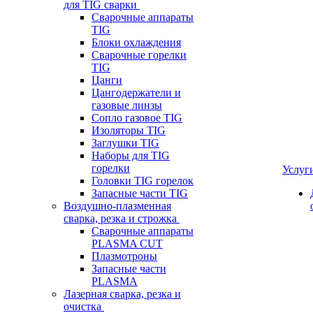
для TIG сварки
Сварочные аппараты
TIG
Блоки охлаждения
Сварочные горелки
TIG
Цанги
Цангодержатели и
газовые линзы
Сопло газовое TIG
Изоляторы TIG
Заглушки TIG
Наборы для TIG
горелки
Услуг
Головки TIG горелок
Запасные части TIG
Воздушно-плазменная
сварка, резка и строжка
Сварочные аппараты
PLASMA CUT
Плазмотроны
Запасные части
PLASMA
Лазерная сварка, резка и
очистка