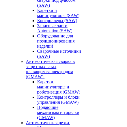
сварки под флюсом
(SAW)
Каретки и
манипуляторы (SAW)
Контроллеры (SAW)
Запасные части
Automation (SAW)
Оборудование для
позиционирования
изделий
Сварочные источники
(SAW)
Автоматическая сварка в
защитных газах
плавящимся электродом
(GMAW)
Каретки,
манипуляторы и
роботизация (GMAW)
Контроллеры и блоки
управления (GMAW)
Подающие
механизмы и горелки
(GMAW)
Автоматическая резка