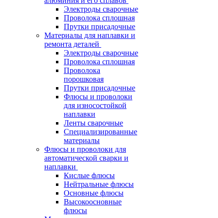
алюминия и его сплавов
Электроды сварочные
Проволока сплошная
Прутки присадочные
Материалы для наплавки и
ремонта деталей
Электроды сварочные
Проволока сплошная
Проволока
порошковая
Прутки присадочные
Флюсы и проволоки
для износостойкой
наплавки
Ленты сварочные
Специализированные
материалы
Флюсы и проволоки для
автоматической сварки и
наплавки
Кислые флюсы
Нейтральные флюсы
Основные флюсы
Высокоосновные
флюсы