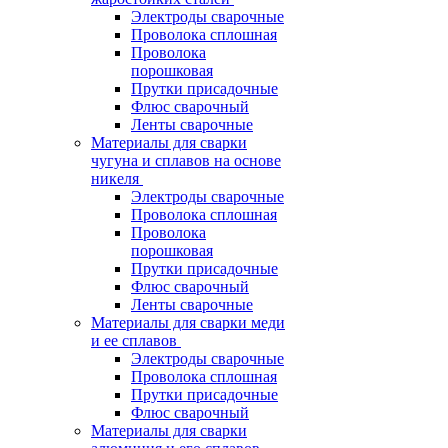
Электроды сварочные
Проволока сплошная
Проволока
порошковая
Прутки присадочные
Флюс сварочный
Ленты сварочные
Материалы для сварки
чугуна и сплавов на основе
никеля
Электроды сварочные
Проволока сплошная
Проволока
порошковая
Прутки присадочные
Флюс сварочный
Ленты сварочные
Материалы для сварки меди
и ее сплавов
Электроды сварочные
Проволока сплошная
Прутки присадочные
Флюс сварочный
Материалы для сварки