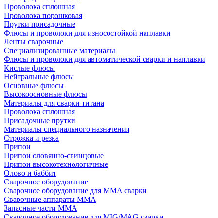
Проволока сплошная
Проволока порошковая
Прутки присадочные
Флюсы и проволоки для износостойкой наплавки
Ленты сварочные
Специализированные материалы
Флюсы и проволоки для автоматической сварки и наплавки
Кислые флюсы
Нейтральные флюсы
Основные флюсы
Высокоосновные флюсы
Материалы для сварки титана
Проволока сплошная
Присадочные прутки
Материалы специального назначения
Строжка и резка
Припои
Припои оловянно-свинцовые
Припои высокотехнологичные
Олово и баббит
Сварочное оборудование
Сварочное оборудование для MMA сварки
Сварочные аппараты MMA
Запасные части MMA
Сварочное оборудование для MIG/MAG сварки