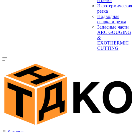
и резка
Экзотермическая
резка
Подводная
сварка и резка
Запасные части
ARC GOUGING
&
EXOTHERMIC
CUTTING
Каталог