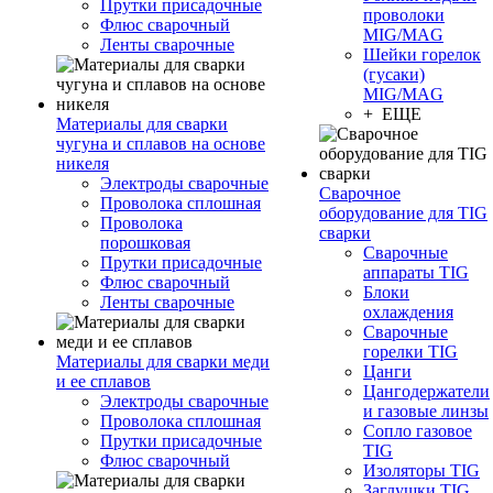
Прутки присадочные
проволоки
Флюс сварочный
MIG/MAG
Ленты сварочные
Шейки горелок
(гусаки)
MIG/MAG
+ ЕЩЕ
Материалы для сварки
чугуна и сплавов на основе
никеля
Электроды сварочные
Сварочное
Проволока сплошная
оборудование для TIG
Проволока
сварки
порошковая
Сварочные
Прутки присадочные
аппараты TIG
Флюс сварочный
Блоки
Ленты сварочные
охлаждения
Сварочные
горелки TIG
Материалы для сварки меди
Цанги
и ее сплавов
Цангодержатели
Электроды сварочные
и газовые линзы
Проволока сплошная
Сопло газовое
Прутки присадочные
TIG
Флюс сварочный
Изоляторы TIG
Заглушки TIG