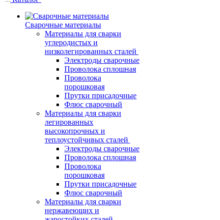
Сварочные материалы
Материалы для сварки
углеродистых и
низколегированных сталей
Электроды сварочные
Проволока сплошная
Проволока
порошковая
Прутки присадочные
Флюс сварочный
Материалы для сварки
легированных
высокопрочных и
теплоустойчивых сталей
Электроды сварочные
Проволока сплошная
Проволока
порошковая
Прутки присадочные
Флюс сварочный
Материалы для сварки
нержавеющих и
жаростойких сталей