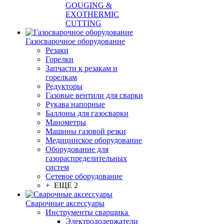
GOUGING &
EXOTHERMIC
CUTTING
Газосварочное оборудование
Резаки
Горелки
Запчасти к резакам и
горелкам
Редукторы
Газовые вентили для сварки
Рукава напорные
Баллоны для газосварки
Манометры
Машины газовой резки
Медицинское оборудование
Оборудование для
газораспределительных
систем
Сетевое оборудование
+ ЕЩЕ 2
Сварочные аксессуары
Инструменты сварщика
Электрододержатели