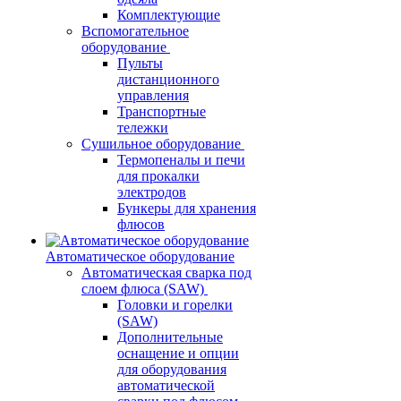
Комплектующие
Вспомогательное
оборудование
Пульты
дистанционного
управления
Транспортные
тележки
Сушильное оборудование
Термопеналы и печи
для прокалки
электродов
Бункеры для хранения
флюсов
Автоматическое оборудование
Автоматическая сварка под
слоем флюса (SAW)
Головки и горелки
(SAW)
Дополнительные
оснащение и опции
для оборудования
автоматической