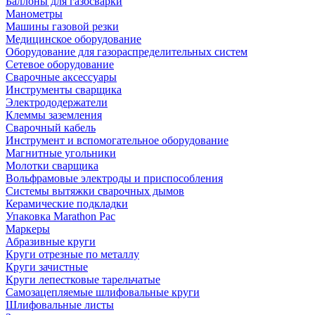
Баллоны для газосварки
Манометры
Машины газовой резки
Медицинское оборудование
Оборудование для газораспределительных систем
Сетевое оборудование
Сварочные аксессуары
Инструменты сварщика
Электрододержатели
Клеммы заземления
Сварочный кабель
Инструмент и вспомогательное оборудование
Магнитные угольники
Молотки сварщика
Вольфрамовые электроды и приспособления
Системы вытяжки сварочных дымов
Керамические подкладки
Упаковка Marathon Pac
Маркеры
Абразивные круги
Круги отрезные по металлу
Круги зачистные
Круги лепестковые тарельчатые
Самозацепляемые шлифовальные круги
Шлифовальные листы