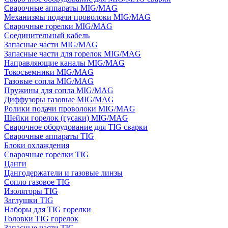
Сварочные аппараты MIG/MAG
Механизмы подачи проволоки MIG/MAG
Сварочные горелки MIG/MAG
Соединительный кабель
Запасные части MIG/MAG
Запасные части для горелок MIG/MAG
Направляющие каналы MIG/MAG
Токосъемники MIG/MAG
Газовые сопла MIG/MAG
Пружины для сопла MIG/MAG
Диффузоры газовые MIG/MAG
Ролики подачи проволоки MIG/MAG
Шейки горелок (гусаки) MIG/MAG
Сварочное оборудование для TIG сварки
Сварочные аппараты TIG
Блоки охлаждения
Сварочные горелки TIG
Цанги
Цангодержатели и газовые линзы
Сопло газовое TIG
Изоляторы TIG
Заглушки TIG
Наборы для TIG горелки
Головки TIG горелок
Запасные части TIG