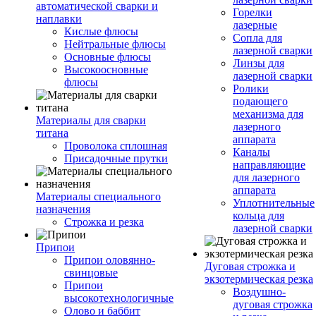
автоматической сварки и
Горелки
наплавки
лазерные
Кислые флюсы
Сопла для
Нейтральные флюсы
лазерной сварки
Основные флюсы
Линзы для
Высокоосновные
лазерной сварки
флюсы
Ролики
подающего
механизма для
Материалы для сварки
лазерного
титана
аппарата
Проволока сплошная
Каналы
Присадочные прутки
направляющие
для лазерного
аппарата
Материалы специального
Уплотнительные
назначения
кольца для
Строжка и резка
лазерной сварки
Припои
Припои оловянно-
Дуговая строжка и
свинцовые
экзотермическая резка
Припои
Воздушно-
высокотехнологичные
дуговая строжка
Олово и баббит