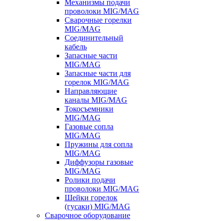
Механизмы подачи
проволоки MIG/MAG
Сварочные горелки
MIG/MAG
Соединительный
кабель
Запасные части
MIG/MAG
Запасные части для
горелок MIG/MAG
Направляющие
каналы MIG/MAG
Токосъемники
MIG/MAG
Газовые сопла
MIG/MAG
Пружины для сопла
MIG/MAG
Диффузоры газовые
MIG/MAG
Ролики подачи
проволоки MIG/MAG
Шейки горелок
(гусаки) MIG/MAG
Сварочное оборудование