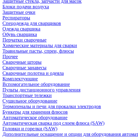
Защитные стекла, запчасти для масок
Блоки подачи воздуха
Защитные очки
Респираторы
Спецодежда для сварщиков
Одежда сварщика
Обувь сварщика
Перчатки сварочные
Химические материалы для сварки
Травильные пасты, спреи, флюсы
Прочее
Сварочные шторы
Сварочные занавесы
Сварочные полотна и одеяла
Комплектующие
Вспомогательное оборудование
Пульты дистанционного управления
Транспортные тележки
Сушильное оборудование
Термопеналы и печи для прокалки электродов
Бункеры для хранения флюсов
Автоматическое оборудование
Автоматическая сварка под слоем флюса (SAW)
Головки и горелки (SAW)
Дополнительные оснащение и опции для оборудования автома