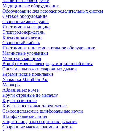
Машины газовой резки
Медицинское оборудование
Оборудование для газораспределительных систем
Сетевое оборудование
Сварочные аксессуары
Инструменты сварщика
Электрододержатели
Клеммы заземления
Сварочный кабель
Инструмент и вспомогательное оборудование
Магнитные угольники
Молотки сварщика
Вольфрамовые электроды и приспособления
Системы вытяжки сварочных дымов
Керамические подкладки
Упаковка Marathon Pac
Маркеры
Абразивные круги
Круги отрезные по металлу
Круги зачистные
Круги лепестковые тарельчатые
Самозацепляемые шлифовальные круги
Шлифовальные листы
Защита лица, глаз и органов дыхания
Сварочные маски, шлемы и щитки