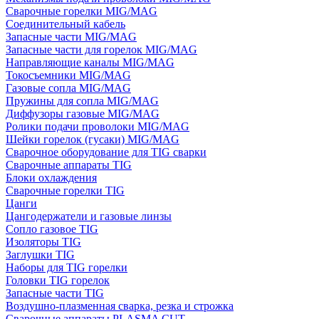
Сварочные горелки MIG/MAG
Соединительный кабель
Запасные части MIG/MAG
Запасные части для горелок MIG/MAG
Направляющие каналы MIG/MAG
Токосъемники MIG/MAG
Газовые сопла MIG/MAG
Пружины для сопла MIG/MAG
Диффузоры газовые MIG/MAG
Ролики подачи проволоки MIG/MAG
Шейки горелок (гусаки) MIG/MAG
Сварочное оборудование для TIG сварки
Сварочные аппараты TIG
Блоки охлаждения
Сварочные горелки TIG
Цанги
Цангодержатели и газовые линзы
Сопло газовое TIG
Изоляторы TIG
Заглушки TIG
Наборы для TIG горелки
Головки TIG горелок
Запасные части TIG
Воздушно-плазменная сварка, резка и строжка
Сварочные аппараты PLASMA CUT