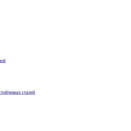
лей
стойчивых сталей