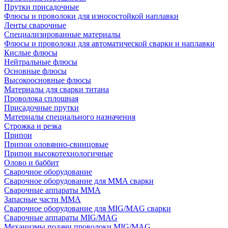
Прутки присадочные
Флюсы и проволоки для износостойкой наплавки
Ленты сварочные
Специализированные материалы
Флюсы и проволоки для автоматической сварки и наплавки
Кислые флюсы
Нейтральные флюсы
Основные флюсы
Высокоосновные флюсы
Материалы для сварки титана
Проволока сплошная
Присадочные прутки
Материалы специального назначения
Строжка и резка
Припои
Припои оловянно-свинцовые
Припои высокотехнологичные
Олово и баббит
Сварочное оборудование
Сварочное оборудование для MMA сварки
Сварочные аппараты MMA
Запасные части MMA
Сварочное оборудование для MIG/MAG сварки
Сварочные аппараты MIG/MAG
Механизмы подачи проволоки MIG/MAG