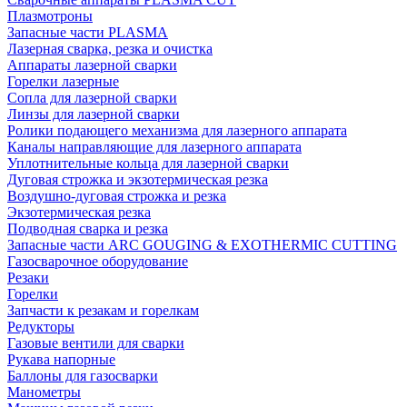
Плазмотроны
Запасные части PLASMA
Лазерная сварка, резка и очистка
Аппараты лазерной сварки
Горелки лазерные
Сопла для лазерной сварки
Линзы для лазерной сварки
Ролики подающего механизма для лазерного аппарата
Каналы направляющие для лазерного аппарата
Уплотнительные кольца для лазерной сварки
Дуговая строжка и экзотермическая резка
Воздушно-дуговая строжка и резка
Экзотермическая резка
Подводная сварка и резка
Запасные части ARC GOUGING & EXOTHERMIC CUTTING
Газосварочное оборудование
Резаки
Горелки
Запчасти к резакам и горелкам
Редукторы
Газовые вентили для сварки
Рукава напорные
Баллоны для газосварки
Манометры