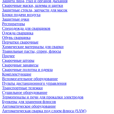
Защита лица, глаз и органов дыхания
Сварочные маски, шлемы и щитки
Защитные стекла, запчасти для масок
Блоки подачи воздуха
Защитные очки
Респираторы
Спецодежда для сварщиков
Одежда сварщика
Обувь сварщика
Перчатки сварочные
Химические материалы для сварки
Травильные пасты, спреи, флюсы
Прочее
Сварочные шторы
Сварочные занавесы
Сварочные полотна и одеяла
Комплектующие
Вспомогательное оборудование
Пульты дистанционного управления
Транспортные тележки
Сушильное оборудование
Термопеналы и печи для прокалки электродов
Бункеры для хранения флюсов
Автоматическое оборудование
Автоматическая сварка под слоем флюса (SAW)