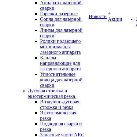
Аппараты лазерной
сварки
Горелки лазерные
Новости
Сопла для лазерной
Акции
сварки
Линзы для лазерной
сварки
Ролики подающего
механизма для
лазерного аппарата
Каналы
направляющие для
лазерного аппарата
Уплотнительные
кольца для лазерной
сварки
Дуговая строжка и
экзотермическая резка
Воздушно-дуговая
строжка и резка
Экзотермическая
резка
Подводная сварка и
резка
Запасные части ARC