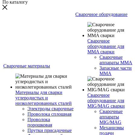
По каталогу
Сварочное оборудование
Сварочное
оборудование для
MMA сварки
Сварочные
аппараты MMA
Сварочные материалы
Запасные части
MMA
Материалы для сварки
Сварочное
углеродистых и
оборудование для
низколегированных сталей
MIG/MAG сварки
Электроды сварочные
Сварочные
Проволока сплошная
аппараты
Проволока
MIG/MAG
порошковая
Механизмы
Прутки присадочные
подачи