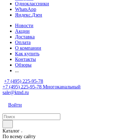
Одноклассники
WhatsApp
Яндекс.Дзен
Новости
Акции
Доставка
Оплата
О компании
Как купить
Контакты
Обзоры
...
+7 (495) 225-95-78
+7 (495) 225-95-78
Многоканальный
sale@ktnd.ru
Войти
Каталог
По всему сайту