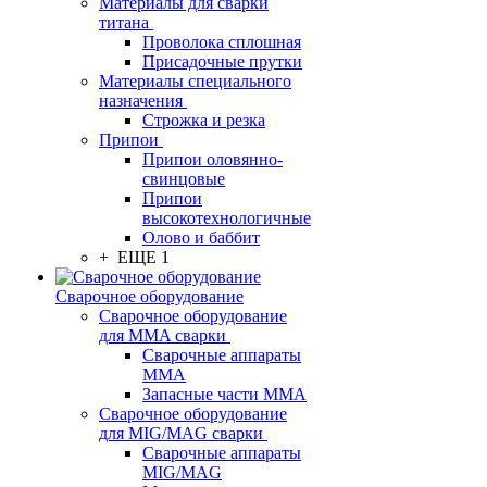
Материалы для сварки
титана
Проволока сплошная
Присадочные прутки
Материалы специального
назначения
Строжка и резка
Припои
Припои оловянно-
свинцовые
Припои
высокотехнологичные
Олово и баббит
+ ЕЩЕ 1
Сварочное оборудование
Сварочное оборудование
для MMA сварки
Сварочные аппараты
MMA
Запасные части MMA
Сварочное оборудование
для MIG/MAG сварки
Сварочные аппараты
MIG/MAG