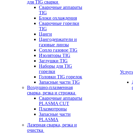
для TIG сварки
Сварочные аппараты
TIG
Блоки охлаждения
Сварочные горелки
TIG
Цанги
Цангодержатели и
газовые линзы
Сопло газовое TIG
Изоляторы TIG
Заглушки TIG
Наборы для TIG
горелки
Услуг
Головки TIG горелок
Запасные части TIG
Воздушно-плазменная
сварка, резка и строжка
Сварочные аппараты
PLASMA CUT
Плазмотроны
Запасные части
PLASMA
Лазерная сварка, резка и
очистка