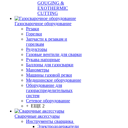
GOUGING &
EXOTHERMIC
CUTTING
Газосварочное оборудование
Резаки
Горелки
Запчасти к резакам и
горелкам
Редукторы
Газовые вентили для сварки
Рукава напорные
Баллоны для газосварки
Манометры
Машины газовой резки
Медицинское оборудование
Оборудование для
газораспределительных
систем
Сетевое оборудование
+ ЕЩЕ 2
Сварочные аксессуары
Инструменты сварщика
Электрододержатели