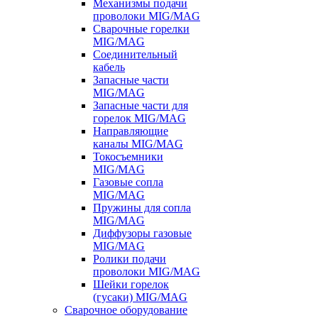
Механизмы подачи
проволоки MIG/MAG
Сварочные горелки
MIG/MAG
Соединительный
кабель
Запасные части
MIG/MAG
Запасные части для
горелок MIG/MAG
Направляющие
каналы MIG/MAG
Токосъемники
MIG/MAG
Газовые сопла
MIG/MAG
Пружины для сопла
MIG/MAG
Диффузоры газовые
MIG/MAG
Ролики подачи
проволоки MIG/MAG
Шейки горелок
(гусаки) MIG/MAG
Сварочное оборудование