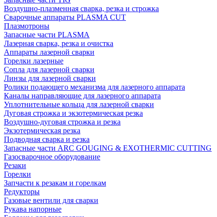
Воздушно-плазменная сварка, резка и строжка
Сварочные аппараты PLASMA CUT
Плазмотроны
Запасные части PLASMA
Лазерная сварка, резка и очистка
Аппараты лазерной сварки
Горелки лазерные
Сопла для лазерной сварки
Линзы для лазерной сварки
Ролики подающего механизма для лазерного аппарата
Каналы направляющие для лазерного аппарата
Уплотнительные кольца для лазерной сварки
Дуговая строжка и экзотермическая резка
Воздушно-дуговая строжка и резка
Экзотермическая резка
Подводная сварка и резка
Запасные части ARC GOUGING & EXOTHERMIC CUTTING
Газосварочное оборудование
Резаки
Горелки
Запчасти к резакам и горелкам
Редукторы
Газовые вентили для сварки
Рукава напорные