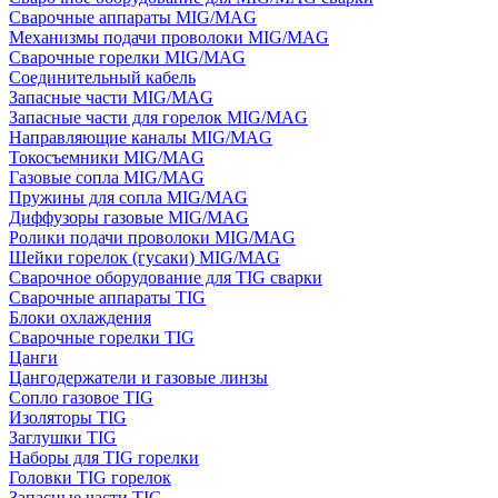
Сварочные аппараты MIG/MAG
Механизмы подачи проволоки MIG/MAG
Сварочные горелки MIG/MAG
Соединительный кабель
Запасные части MIG/MAG
Запасные части для горелок MIG/MAG
Направляющие каналы MIG/MAG
Токосъемники MIG/MAG
Газовые сопла MIG/MAG
Пружины для сопла MIG/MAG
Диффузоры газовые MIG/MAG
Ролики подачи проволоки MIG/MAG
Шейки горелок (гусаки) MIG/MAG
Сварочное оборудование для TIG сварки
Сварочные аппараты TIG
Блоки охлаждения
Сварочные горелки TIG
Цанги
Цангодержатели и газовые линзы
Сопло газовое TIG
Изоляторы TIG
Заглушки TIG
Наборы для TIG горелки
Головки TIG горелок
Запасные части TIG