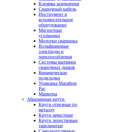
Клеммы заземления
Сварочный кабель
Инструмент и
вспомогательное
оборудование
Магнитные
угольники
Молотки сварщика
Вольфрамовые
электроды и
приспособления
Системы вытяжки
сварочных дымов
Керамические
подкладки
Упаковка Marathon
Pac
Маркеры
Абразивные круги
Круги отрезные по
металлу
Круги зачистные
Круги лепестковые
тарельчатые
Самозацепляемые