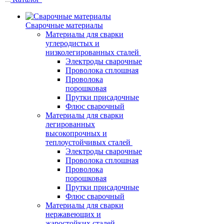
Сварочные материалы
Материалы для сварки
углеродистых и
низколегированных сталей
Электроды сварочные
Проволока сплошная
Проволока
порошковая
Прутки присадочные
Флюс сварочный
Материалы для сварки
легированных
высокопрочных и
теплоустойчивых сталей
Электроды сварочные
Проволока сплошная
Проволока
порошковая
Прутки присадочные
Флюс сварочный
Материалы для сварки
нержавеющих и
жаростойких сталей