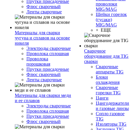
Прутки присадочные
проволоки
Флюс сварочный
MIG/MAG
Ленты сварочные
Шейки горелок
(гусаки)
MIG/MAG
+ ЕЩЕ
Материалы для сварки
чугуна и сплавов на основе
никеля
Электроды сварочные
Сварочное
Проволока сплошная
оборудование для TIG
Проволока
сварки
порошковая
Сварочные
Прутки присадочные
аппараты TIG
Флюс сварочный
Блоки
Ленты сварочные
охлаждения
Сварочные
горелки TIG
Материалы для сварки меди
Цанги
и ее сплавов
Цангодержатели
Электроды сварочные
и газовые линзы
Проволока сплошная
Сопло газовое
Прутки присадочные
TIG
Флюс сварочный
Изоляторы TIG
Заглушки TIG