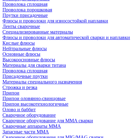
Проволока сплошная
Проволока порошковая
Прутки присадочные
Флюсы и проволоки для износостойкой наплавки
Ленты сварочные
Специализированные материалы
Флюсы и проволоки для автоматической сварки и наплавки
Кислые флюсы
Нейтральные флюсы
Основные флюсы
Высокоосновные флюсы
Материалы для сварки титана
Проволока сплошная
Присадочные прутки
Материалы специального назначения
Строжка и резка
Припои
Припои оловянно-свинцовые
Припои высокотехнологичные
Олово и баббит
Сварочное оборудование
Сварочное оборудование для MMA сварки
Сварочные аппараты MMA
Запасные части MMA
Сварочное оборудование для MIG/MAG сварки