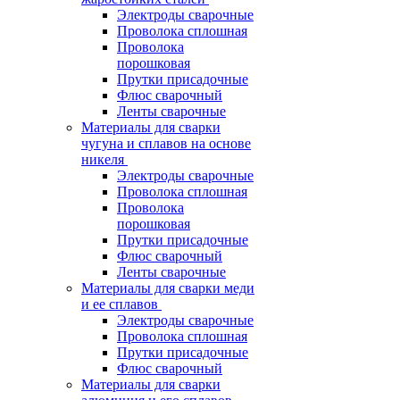
Электроды сварочные
Проволока сплошная
Проволока
порошковая
Прутки присадочные
Флюс сварочный
Ленты сварочные
Материалы для сварки
чугуна и сплавов на основе
никеля
Электроды сварочные
Проволока сплошная
Проволока
порошковая
Прутки присадочные
Флюс сварочный
Ленты сварочные
Материалы для сварки меди
и ее сплавов
Электроды сварочные
Проволока сплошная
Прутки присадочные
Флюс сварочный
Материалы для сварки