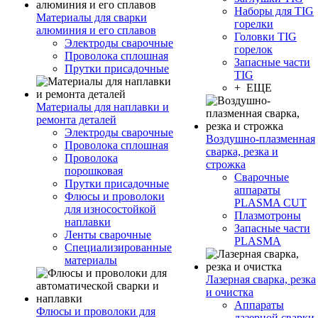
Наборы для TIG
Материалы для сварки
горелки
алюминия и его сплавов
Головки TIG
Электроды сварочные
горелок
Проволока сплошная
Запасные части
Прутки присадочные
TIG
+ ЕЩЕ
Материалы для наплавки и
ремонта деталей
Электроды сварочные
Воздушно-плазменная
Проволока сплошная
сварка, резка и
Проволока
строжка
порошковая
Сварочные
Прутки присадочные
аппараты
Флюсы и проволоки
PLASMA CUT
для износостойкой
Плазмотроны
наплавки
Запасные части
Ленты сварочные
PLASMA
Специализированные
материалы
Лазерная сварка, резка
и очистка
Аппараты
Флюсы и проволоки для
лазерной сварки