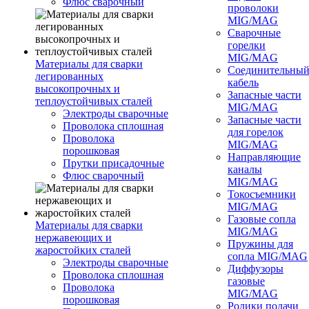
Флюс сварочный
проволоки
MIG/MAG
Сварочные
горелки
MIG/MAG
Материалы для сварки
Соединительны
легированных
кабель
высокопрочных и
Запасные части
теплоустойчивых сталей
MIG/MAG
Электроды сварочные
Запасные части
Проволока сплошная
для горелок
Проволока
MIG/MAG
порошковая
Направляющие
Прутки присадочные
каналы
Флюс сварочный
MIG/MAG
Токосъемники
MIG/MAG
Газовые сопла
Материалы для сварки
MIG/MAG
нержавеющих и
Пружины для
жаростойких сталей
сопла MIG/MAG
Электроды сварочные
Диффузоры
Проволока сплошная
газовые
Проволока
MIG/MAG
порошковая
Ролики подачи