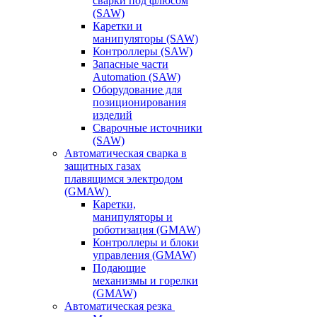
сварки под флюсом
(SAW)
Каретки и
манипуляторы (SAW)
Контроллеры (SAW)
Запасные части
Automation (SAW)
Оборудование для
позиционирования
изделий
Сварочные источники
(SAW)
Автоматическая сварка в
защитных газах
плавящимся электродом
(GMAW)
Каретки,
манипуляторы и
роботизация (GMAW)
Контроллеры и блоки
управления (GMAW)
Подающие
механизмы и горелки
(GMAW)
Автоматическая резка