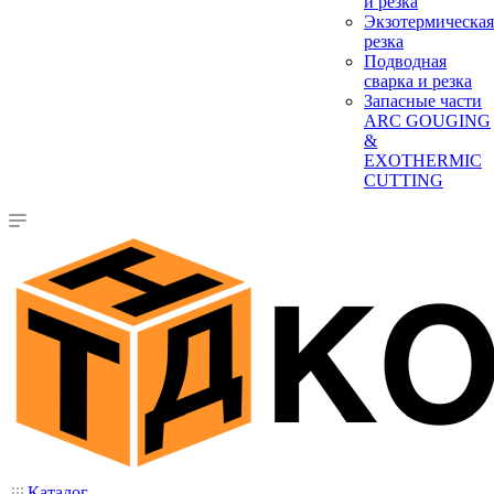
и резка
Экзотермическая
резка
Подводная
сварка и резка
Запасные части
ARC GOUGING
&
EXOTHERMIC
CUTTING
Каталог