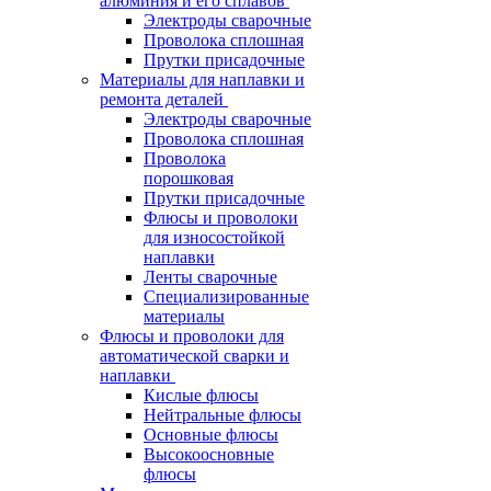
алюминия и его сплавов
Электроды сварочные
Проволока сплошная
Прутки присадочные
Материалы для наплавки и
ремонта деталей
Электроды сварочные
Проволока сплошная
Проволока
порошковая
Прутки присадочные
Флюсы и проволоки
для износостойкой
наплавки
Ленты сварочные
Специализированные
материалы
Флюсы и проволоки для
автоматической сварки и
наплавки
Кислые флюсы
Нейтральные флюсы
Основные флюсы
Высокоосновные
флюсы