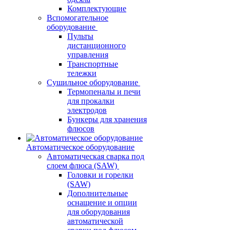
Комплектующие
Вспомогательное
оборудование
Пульты
дистанционного
управления
Транспортные
тележки
Сушильное оборудование
Термопеналы и печи
для прокалки
электродов
Бункеры для хранения
флюсов
Автоматическое оборудование
Автоматическая сварка под
слоем флюса (SAW)
Головки и горелки
(SAW)
Дополнительные
оснащение и опции
для оборудования
автоматической