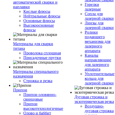
автоматической сварки и
Горелки
наплавки
лазерные
Кислые флюсы
Сопла для
Нейтральные флюсы
лазерной сварки
Основные флюсы
Линзы для
Высокоосновные
лазерной сварки
флюсы
Ролики
подающего
механизма для
Материалы для сварки
лазерного
титана
аппарата
Проволока сплошная
Каналы
Присадочные прутки
направляющие
для лазерного
аппарата
Материалы специального
Уплотнительные
назначения
кольца для
Строжка и резка
лазерной сварки
Припои
Припои оловянно-
Дуговая строжка и
свинцовые
экзотермическая резка
Припои
Воздушно-
высокотехнологичные
дуговая строжка
Олово и баббит