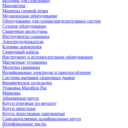
Баллоны для газосварки
Манометры
Машины газовой резки
Медицинское оборудование
Оборудование для газораспределительных систем
Сетевое оборудование
Сварочные аксессуары
Инструменты сварщика
Электрододержатели
Клеммы заземления
Сварочный кабель
Инструмент и вспомогательное оборудование
Магнитные угольники
Молотки сварщика
Вольфрамовые электроды и приспособления
Системы вытяжки сварочных дымов
Керамические подкладки
Упаковка Marathon Pac
Маркеры
Абразивные круги
Круги отрезные по металлу
Круги зачистные
Круги лепестковые тарельчатые
Самозацепляемые шлифовальные круги
Шлифовальные листы