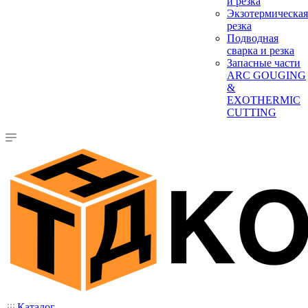
и резка
Экзотермическая
резка
Подводная
сварка и резка
Запасные части
ARC GOUGING
&
EXOTHERMIC
CUTTING
Каталог