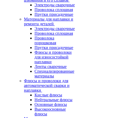
алюминия и его сплавов
Электроды сварочные
Проволока сплошная
Прутки присадочные
Материалы для наплавки и
ремонта деталей
Электроды сварочные
Проволока сплошная
Проволока
порошковая
Прутки присадочные
Флюсы и проволоки
для износостойкой
наплавки
Ленты сварочные
Специализированные
материалы
Флюсы и проволоки для
автоматической сварки и
наплавки
Кислые флюсы
Нейтральные флюсы
Основные флюсы
Высокоосновные
флюсы