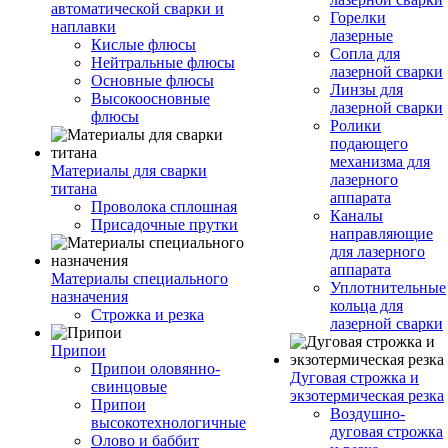
автоматической сварки и
Горелки
наплавки
лазерные
Кислые флюсы
Сопла для
Нейтральные флюсы
лазерной сварки
Основные флюсы
Линзы для
Высокоосновные
лазерной сварки
флюсы
Ролики
подающего
механизма для
Материалы для сварки
лазерного
титана
аппарата
Проволока сплошная
Каналы
Присадочные прутки
направляющие
для лазерного
аппарата
Материалы специального
Уплотнительные
назначения
кольца для
Строжка и резка
лазерной сварки
Припои
Припои оловянно-
Дуговая строжка и
свинцовые
экзотермическая резка
Припои
Воздушно-
высокотехнологичные
дуговая строжка
Олово и баббит