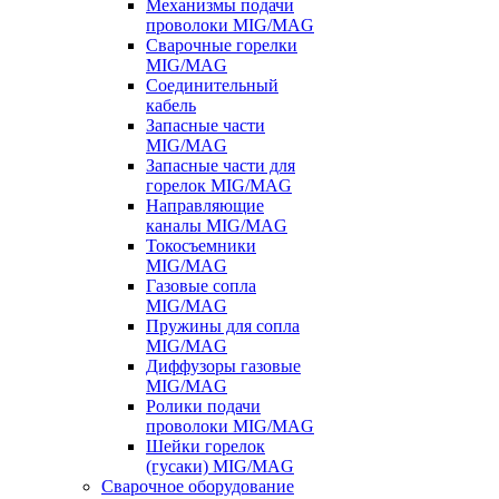
Механизмы подачи
проволоки MIG/MAG
Сварочные горелки
MIG/MAG
Соединительный
кабель
Запасные части
MIG/MAG
Запасные части для
горелок MIG/MAG
Направляющие
каналы MIG/MAG
Токосъемники
MIG/MAG
Газовые сопла
MIG/MAG
Пружины для сопла
MIG/MAG
Диффузоры газовые
MIG/MAG
Ролики подачи
проволоки MIG/MAG
Шейки горелок
(гусаки) MIG/MAG
Сварочное оборудование