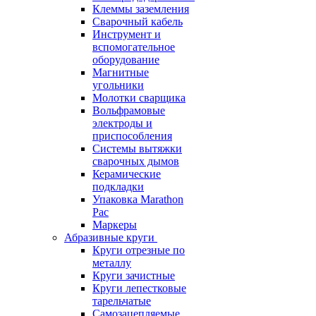
Клеммы заземления
Сварочный кабель
Инструмент и
вспомогательное
оборудование
Магнитные
угольники
Молотки сварщика
Вольфрамовые
электроды и
приспособления
Системы вытяжки
сварочных дымов
Керамические
подкладки
Упаковка Marathon
Pac
Маркеры
Абразивные круги
Круги отрезные по
металлу
Круги зачистные
Круги лепестковые
тарельчатые
Самозацепляемые