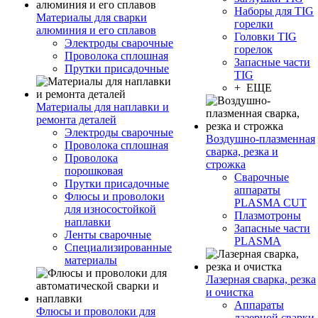
Наборы для TIG
Материалы для сварки
горелки
алюминия и его сплавов
Головки TIG
Электроды сварочные
горелок
Проволока сплошная
Запасные части
Прутки присадочные
TIG
+ ЕЩЕ
Материалы для наплавки и
ремонта деталей
Электроды сварочные
Воздушно-плазменная
Проволока сплошная
сварка, резка и
Проволока
строжка
порошковая
Сварочные
Прутки присадочные
аппараты
Флюсы и проволоки
PLASMA CUT
для износостойкой
Плазмотроны
наплавки
Запасные части
Ленты сварочные
PLASMA
Специализированные
материалы
Лазерная сварка, резка
и очистка
Аппараты
Флюсы и проволоки для
лазерной сварки