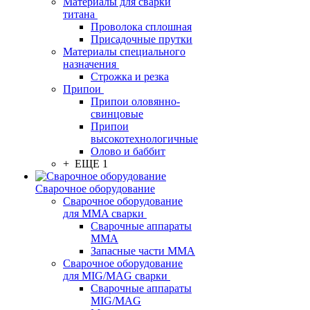
Материалы для сварки
титана
Проволока сплошная
Присадочные прутки
Материалы специального
назначения
Строжка и резка
Припои
Припои оловянно-
свинцовые
Припои
высокотехнологичные
Олово и баббит
+ ЕЩЕ 1
Сварочное оборудование
Сварочное оборудование
для MMA сварки
Сварочные аппараты
MMA
Запасные части MMA
Сварочное оборудование
для MIG/MAG сварки
Сварочные аппараты
MIG/MAG