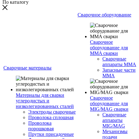
По каталогу
Сварочное оборудование
Сварочное
оборудование для
MMA сварки
Сварочные
аппараты MMA
Сварочные материалы
Запасные части
MMA
Материалы для сварки
Сварочное
углеродистых и
оборудование для
низколегированных сталей
MIG/MAG сварки
Электроды сварочные
Сварочные
Проволока сплошная
аппараты
Проволока
MIG/MAG
порошковая
Механизмы
Прутки присадочные
подачи