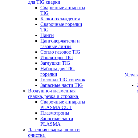
для TIG сварки
Сварочные аппараты
TIG
Блоки охлаждения
Сварочные горелки
TIG
Цанги
Цангодержатели и
газовые линзы
Сопло газовое TIG
Изоляторы TIG
Заглушки TIG
Наборы для TIG
горелки
Услуг
Головки TIG горелок
Запасные части TIG
Воздушно-плазменная
сварка, резка и строжка
Сварочные аппараты
PLASMA CUT
Плазмотроны
Запасные части
PLASMA
Лазерная сварка, резка и
очистка