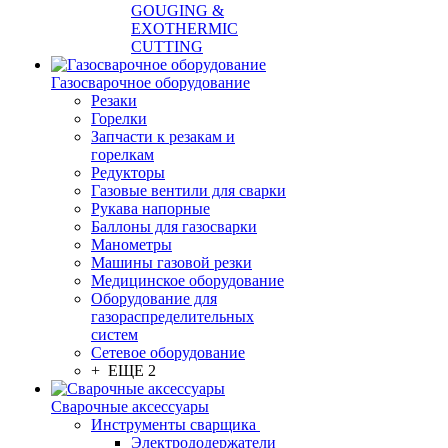
GOUGING &
EXOTHERMIC
CUTTING
Газосварочное оборудование
Резаки
Горелки
Запчасти к резакам и
горелкам
Редукторы
Газовые вентили для сварки
Рукава напорные
Баллоны для газосварки
Манометры
Машины газовой резки
Медицинское оборудование
Оборудование для
газораспределительных
систем
Сетевое оборудование
+ ЕЩЕ 2
Сварочные аксессуары
Инструменты сварщика
Электрододержатели