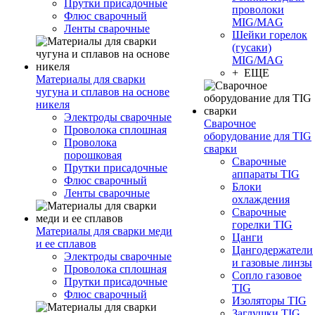
Прутки присадочные
проволоки
Флюс сварочный
MIG/MAG
Ленты сварочные
Шейки горелок
(гусаки)
MIG/MAG
+ ЕЩЕ
Материалы для сварки
чугуна и сплавов на основе
никеля
Электроды сварочные
Сварочное
Проволока сплошная
оборудование для TIG
Проволока
сварки
порошковая
Сварочные
Прутки присадочные
аппараты TIG
Флюс сварочный
Блоки
Ленты сварочные
охлаждения
Сварочные
горелки TIG
Материалы для сварки меди
Цанги
и ее сплавов
Цангодержатели
Электроды сварочные
и газовые линзы
Проволока сплошная
Сопло газовое
Прутки присадочные
TIG
Флюс сварочный
Изоляторы TIG
Заглушки TIG