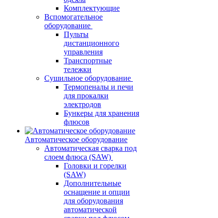
Комплектующие
Вспомогательное
оборудование
Пульты
дистанционного
управления
Транспортные
тележки
Сушильное оборудование
Термопеналы и печи
для прокалки
электродов
Бункеры для хранения
флюсов
Автоматическое оборудование
Автоматическая сварка под
слоем флюса (SAW)
Головки и горелки
(SAW)
Дополнительные
оснащение и опции
для оборудования
автоматической