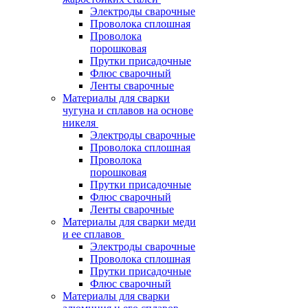
Электроды сварочные
Проволока сплошная
Проволока
порошковая
Прутки присадочные
Флюс сварочный
Ленты сварочные
Материалы для сварки
чугуна и сплавов на основе
никеля
Электроды сварочные
Проволока сплошная
Проволока
порошковая
Прутки присадочные
Флюс сварочный
Ленты сварочные
Материалы для сварки меди
и ее сплавов
Электроды сварочные
Проволока сплошная
Прутки присадочные
Флюс сварочный
Материалы для сварки