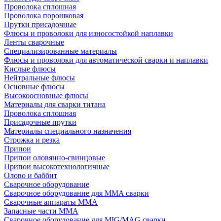
Проволока сплошная
Проволока порошковая
Прутки присадочные
Флюсы и проволоки для износостойкой наплавки
Ленты сварочные
Специализированные материалы
Флюсы и проволоки для автоматической сварки и наплавки
Кислые флюсы
Нейтральные флюсы
Основные флюсы
Высокоосновные флюсы
Материалы для сварки титана
Проволока сплошная
Присадочные прутки
Материалы специального назначения
Строжка и резка
Припои
Припои оловянно-свинцовые
Припои высокотехнологичные
Олово и баббит
Сварочное оборудование
Сварочное оборудование для MMA сварки
Сварочные аппараты MMA
Запасные части MMA
Сварочное оборудование для MIG/MAG сварки