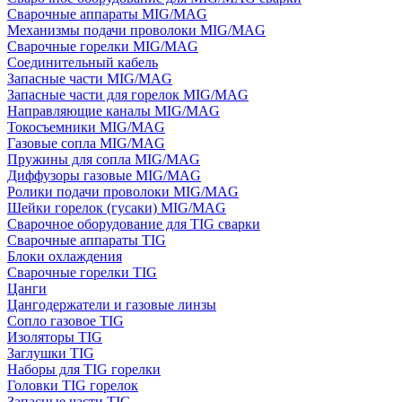
Сварочные аппараты MIG/MAG
Механизмы подачи проволоки MIG/MAG
Сварочные горелки MIG/MAG
Соединительный кабель
Запасные части MIG/MAG
Запасные части для горелок MIG/MAG
Направляющие каналы MIG/MAG
Токосъемники MIG/MAG
Газовые сопла MIG/MAG
Пружины для сопла MIG/MAG
Диффузоры газовые MIG/MAG
Ролики подачи проволоки MIG/MAG
Шейки горелок (гусаки) MIG/MAG
Сварочное оборудование для TIG сварки
Сварочные аппараты TIG
Блоки охлаждения
Сварочные горелки TIG
Цанги
Цангодержатели и газовые линзы
Сопло газовое TIG
Изоляторы TIG
Заглушки TIG
Наборы для TIG горелки
Головки TIG горелок
Запасные части TIG