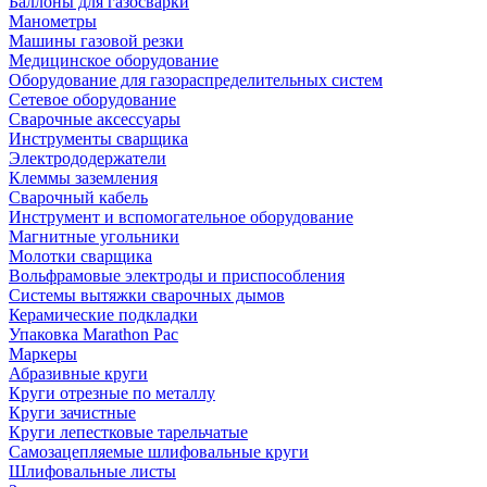
Баллоны для газосварки
Манометры
Машины газовой резки
Медицинское оборудование
Оборудование для газораспределительных систем
Сетевое оборудование
Сварочные аксессуары
Инструменты сварщика
Электрододержатели
Клеммы заземления
Сварочный кабель
Инструмент и вспомогательное оборудование
Магнитные угольники
Молотки сварщика
Вольфрамовые электроды и приспособления
Системы вытяжки сварочных дымов
Керамические подкладки
Упаковка Marathon Pac
Маркеры
Абразивные круги
Круги отрезные по металлу
Круги зачистные
Круги лепестковые тарельчатые
Самозацепляемые шлифовальные круги
Шлифовальные листы