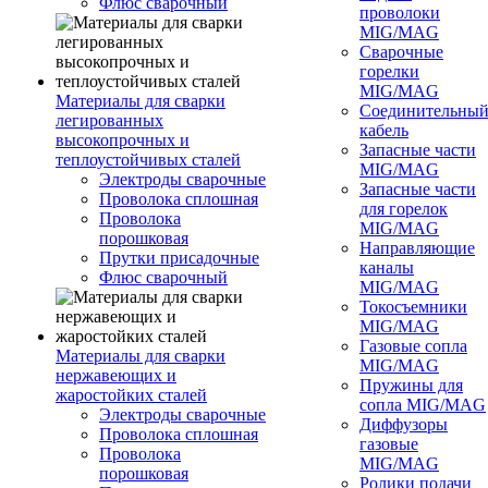
Флюс сварочный
проволоки
MIG/MAG
Сварочные
горелки
MIG/MAG
Материалы для сварки
Соединительны
легированных
кабель
высокопрочных и
Запасные части
теплоустойчивых сталей
MIG/MAG
Электроды сварочные
Запасные части
Проволока сплошная
для горелок
Проволока
MIG/MAG
порошковая
Направляющие
Прутки присадочные
каналы
Флюс сварочный
MIG/MAG
Токосъемники
MIG/MAG
Газовые сопла
Материалы для сварки
MIG/MAG
нержавеющих и
Пружины для
жаростойких сталей
сопла MIG/MAG
Электроды сварочные
Диффузоры
Проволока сплошная
газовые
Проволока
MIG/MAG
порошковая
Ролики подачи