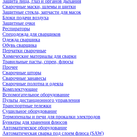
Защита лица, глаз и органов дыхания
Сварочные маски, шлемы и щитки
Защитные стекла, запчасти для масок
Блоки подачи воздуха
Защитные очки
Респираторы
Спецодежда для сварщиков
Одежда сварщика
Обувь сварщика
Перчатки сварочные
Химические материалы для сварки
Травильные пасты, спреи, флюсы
Прочее
Сварочные шторы
Сварочные занавесы
Сварочные полотна и одеяла
Комплектующие
Вспомогательное оборудование
Пульты дистанционного управления
Транспортные тележки
Сушильное оборудование
Термопеналы и печи для прокалки электродов
Бункеры для хранения флюсов
Автоматическое оборудование
Автоматическая сварка под слоем флюса (SAW)