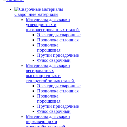
Сварочные материалы
Материалы для сварки
углеродистых и
низколегированных сталей
Электроды сварочные
Проволока сплошная
Проволока
порошковая
Прутки присадочные
Флюс сварочный
Материалы для сварки
легированных
высокопрочных и
теплоустойчивых сталей
Электроды сварочные
Проволока сплошная
Проволока
порошковая
Прутки присадочные
Флюс сварочный
Материалы для сварки
нержавеющих и
жаростойких сталей