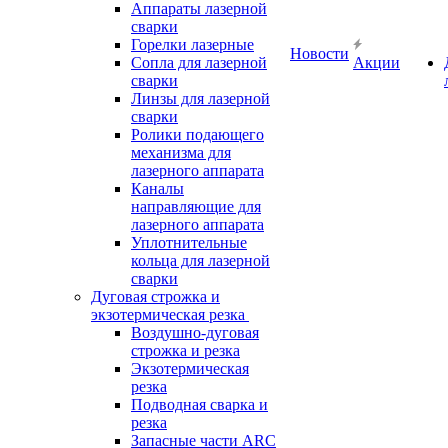
Аппараты лазерной
сварки
Горелки лазерные
Новости
Сопла для лазерной
Акции
сварки
Линзы для лазерной
сварки
Ролики подающего
механизма для
лазерного аппарата
Каналы
направляющие для
лазерного аппарата
Уплотнительные
кольца для лазерной
сварки
Дуговая строжка и
экзотермическая резка
Воздушно-дуговая
строжка и резка
Экзотермическая
резка
Подводная сварка и
резка
Запасные части ARC