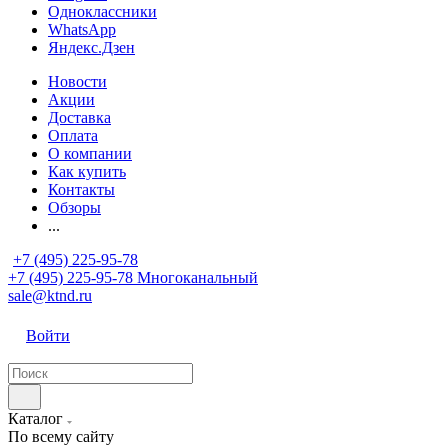
Одноклассники
WhatsApp
Яндекс.Дзен
Новости
Акции
Доставка
Оплата
О компании
Как купить
Контакты
Обзоры
...
+7 (495) 225-95-78
+7 (495) 225-95-78
Многоканальный
sale@ktnd.ru
Войти
Каталог
По всему сайту