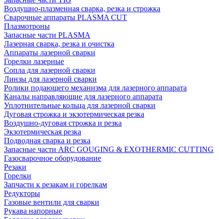
Воздушно-плазменная сварка, резка и строжка
Сварочные аппараты PLASMA CUT
Плазмотроны
Запасные части PLASMA
Лазерная сварка, резка и очистка
Аппараты лазерной сварки
Горелки лазерные
Сопла для лазерной сварки
Линзы для лазерной сварки
Ролики подающего механизма для лазерного аппарата
Каналы направляющие для лазерного аппарата
Уплотнительные кольца для лазерной сварки
Дуговая строжка и экзотермическая резка
Воздушно-дуговая строжка и резка
Экзотермическая резка
Подводная сварка и резка
Запасные части ARC GOUGING & EXOTHERMIC CUTTING
Газосварочное оборудование
Резаки
Горелки
Запчасти к резакам и горелкам
Редукторы
Газовые вентили для сварки
Рукава напорные