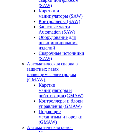
сварки под флюсом
(SAW)
Каретки и
манипуляторы (SAW)
Контроллеры (SAW)
Запасные части
Automation (SAW)
Оборудование для
позиционирования
изделий
Сварочные источники
(SAW)
Автоматическая сварка в
защитных газах
плавящимся электродом
(GMAW)
Каретки,
манипуляторы и
роботизация (GMAW)
Контроллеры и блоки
управления (GMAW)
Подающие
механизмы и горелки
(GMAW)
Автоматическая резка