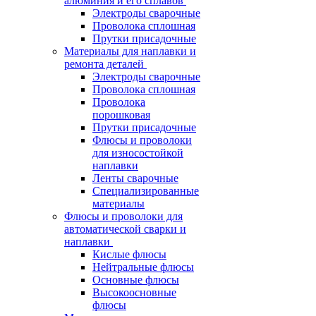
алюминия и его сплавов
Электроды сварочные
Проволока сплошная
Прутки присадочные
Материалы для наплавки и
ремонта деталей
Электроды сварочные
Проволока сплошная
Проволока
порошковая
Прутки присадочные
Флюсы и проволоки
для износостойкой
наплавки
Ленты сварочные
Специализированные
материалы
Флюсы и проволоки для
автоматической сварки и
наплавки
Кислые флюсы
Нейтральные флюсы
Основные флюсы
Высокоосновные
флюсы