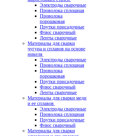
Электроды сварочные
Проволока сплошная
Проволока
порошковая
Прутки присадочные
Флюс сварочный
Ленты сварочные
Материалы для сварки
чугуна и сплавов на основе
никеля
Электроды сварочные
Проволока сплошная
Проволока
порошковая
Прутки присадочные
Флюс сварочный
Ленты сварочные
Материалы для сварки меди
и ее сплавов
Электроды сварочные
Проволока сплошная
Прутки присадочные
Флюс сварочный
Материалы для сварки