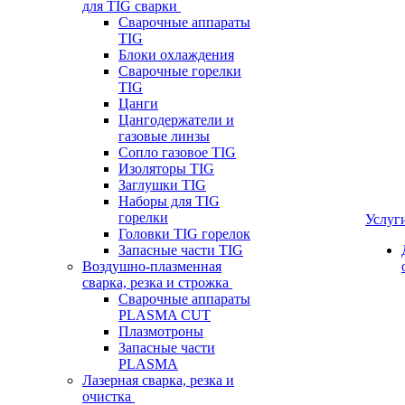
для TIG сварки
Сварочные аппараты
TIG
Блоки охлаждения
Сварочные горелки
TIG
Цанги
Цангодержатели и
газовые линзы
Сопло газовое TIG
Изоляторы TIG
Заглушки TIG
Наборы для TIG
горелки
Услуг
Головки TIG горелок
Запасные части TIG
Воздушно-плазменная
сварка, резка и строжка
Сварочные аппараты
PLASMA CUT
Плазмотроны
Запасные части
PLASMA
Лазерная сварка, резка и
очистка