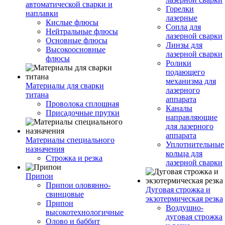
автоматической сварки и
Горелки
наплавки
лазерные
Кислые флюсы
Сопла для
Нейтральные флюсы
лазерной сварки
Основные флюсы
Линзы для
Высокоосновные
лазерной сварки
флюсы
Ролики
подающего
механизма для
Материалы для сварки
лазерного
титана
аппарата
Проволока сплошная
Каналы
Присадочные прутки
направляющие
для лазерного
аппарата
Материалы специального
Уплотнительные
назначения
кольца для
Строжка и резка
лазерной сварки
Припои
Припои оловянно-
Дуговая строжка и
свинцовые
экзотермическая резка
Припои
Воздушно-
высокотехнологичные
дуговая строжка
Олово и баббит