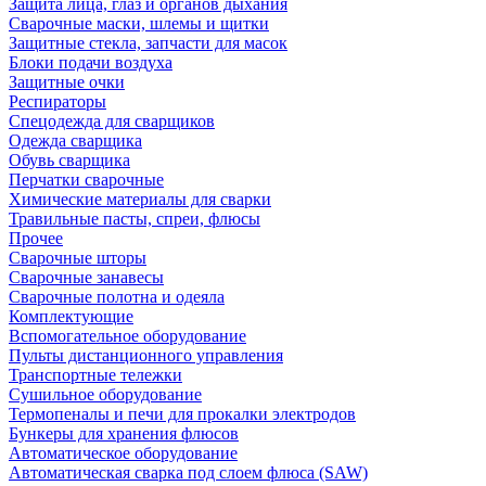
Защита лица, глаз и органов дыхания
Сварочные маски, шлемы и щитки
Защитные стекла, запчасти для масок
Блоки подачи воздуха
Защитные очки
Респираторы
Спецодежда для сварщиков
Одежда сварщика
Обувь сварщика
Перчатки сварочные
Химические материалы для сварки
Травильные пасты, спреи, флюсы
Прочее
Сварочные шторы
Сварочные занавесы
Сварочные полотна и одеяла
Комплектующие
Вспомогательное оборудование
Пульты дистанционного управления
Транспортные тележки
Сушильное оборудование
Термопеналы и печи для прокалки электродов
Бункеры для хранения флюсов
Автоматическое оборудование
Автоматическая сварка под слоем флюса (SAW)