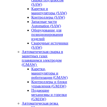
сварки под флюсом
(SAW)
Каретки и
манипуляторы (SAW)
Контроллеры (SAW)
Запасные части
Automation (SAW)
Оборудование для
позиционирования
изделий
Сварочные источники
(SAW)
Автоматическая сварка в
защитных газах
плавящимся электродом
(GMAW)
Каретки,
манипуляторы и
роботизация (GMAW)
Контроллеры и блоки
управления (GMAW)
Подающие
механизмы и горелки
(GMAW)
Автоматическая резка