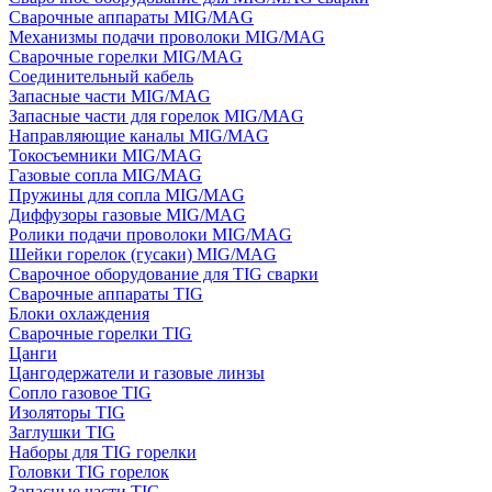
Сварочные аппараты MIG/MAG
Механизмы подачи проволоки MIG/MAG
Сварочные горелки MIG/MAG
Соединительный кабель
Запасные части MIG/MAG
Запасные части для горелок MIG/MAG
Направляющие каналы MIG/MAG
Токосъемники MIG/MAG
Газовые сопла MIG/MAG
Пружины для сопла MIG/MAG
Диффузоры газовые MIG/MAG
Ролики подачи проволоки MIG/MAG
Шейки горелок (гусаки) MIG/MAG
Сварочное оборудование для TIG сварки
Сварочные аппараты TIG
Блоки охлаждения
Сварочные горелки TIG
Цанги
Цангодержатели и газовые линзы
Сопло газовое TIG
Изоляторы TIG
Заглушки TIG
Наборы для TIG горелки
Головки TIG горелок
Запасные части TIG