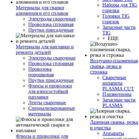
Наборы для TIG
Материалы для сварки
горелки
алюминия и его сплавов
Головки TIG
Электроды сварочные
горелок
Проволока сплошная
Запасные части
Прутки присадочные
TIG
+ ЕЩЕ
Материалы для наплавки и
ремонта деталей
Электроды сварочные
Воздушно-плазменная
Проволока сплошная
сварка, резка и
Проволока
строжка
порошковая
Сварочные
Прутки присадочные
аппараты
Флюсы и проволоки
PLASMA CUT
для износостойкой
Плазмотроны
наплавки
Запасные части
Ленты сварочные
PLASMA
Специализированные
материалы
Лазерная сварка, резка
и очистка
Аппараты
Флюсы и проволоки для
лазерной сварки