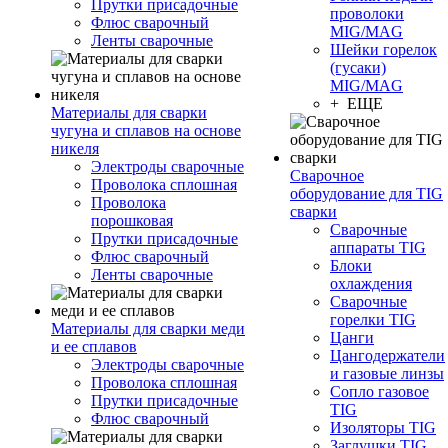
Прутки присадочные
проволоки
Флюс сварочный
MIG/MAG
Ленты сварочные
Шейки горелок
(гусаки)
MIG/MAG
+ ЕЩЕ
Материалы для сварки
чугуна и сплавов на основе
никеля
Электроды сварочные
Сварочное
Проволока сплошная
оборудование для TIG
Проволока
сварки
порошковая
Сварочные
Прутки присадочные
аппараты TIG
Флюс сварочный
Блоки
Ленты сварочные
охлаждения
Сварочные
горелки TIG
Материалы для сварки меди
Цанги
и ее сплавов
Цангодержатели
Электроды сварочные
и газовые линзы
Проволока сплошная
Сопло газовое
Прутки присадочные
TIG
Флюс сварочный
Изоляторы TIG
Заглушки TIG