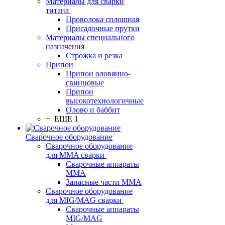
Материалы для сварки
титана
Проволока сплошная
Присадочные прутки
Материалы специального
назначения
Строжка и резка
Припои
Припои оловянно-
свинцовые
Припои
высокотехнологичные
Олово и баббит
+ ЕЩЕ 1
Сварочное оборудование
Сварочное оборудование
для MMA сварки
Сварочные аппараты
MMA
Запасные части MMA
Сварочное оборудование
для MIG/MAG сварки
Сварочные аппараты
MIG/MAG