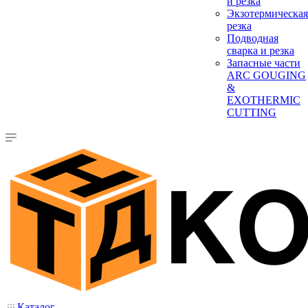
и резка
Экзотермическая
резка
Подводная
сварка и резка
Запасные части
ARC GOUGING
&
EXOTHERMIC
CUTTING
Каталог