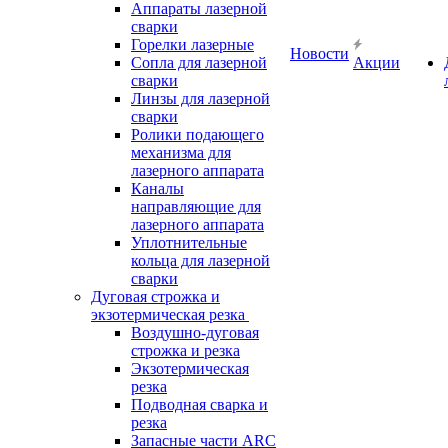
Аппараты лазерной
сварки
Горелки лазерные
Новости
Сопла для лазерной
Акции
сварки
Линзы для лазерной
сварки
Ролики подающего
механизма для
лазерного аппарата
Каналы
направляющие для
лазерного аппарата
Уплотнительные
кольца для лазерной
сварки
Дуговая строжка и
экзотермическая резка
Воздушно-дуговая
строжка и резка
Экзотермическая
резка
Подводная сварка и
резка
Запасные части ARC