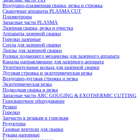
Воздушно-плазменная сварка, резка и строжка
Сварочные аппараты PLASMA CUT
Плазмотроны
Запасные части PLASMA
Лазерная сварка, резка и очистка
Аппараты лазерной сварки
Горелки лазерные
Сопла для лазерной сварки
Линзы для лазерной сварки
Ролики подающего механизма для лазерного аппарата
Каналы направляющие для лазерного аппарата
Уплотнительные кольца для лазерной сварки
Дуговая строжка и экзотермическая резка
Воздушно-дуговая строжка и резка
Экзотермическая резка
Подводная сварка и резка
Запасные части ARC GOUGING & EXOTHERMIC CUTTING
Газосварочное оборудование
Резаки
Горелки
Запчасти к резакам и горелкам
Редукторы
Газовые вентили для сварки
Рукава напорные