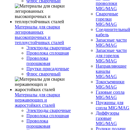
Флюс сварочный
проволоки
MIG/MAG
Сварочные
горелки
MIG/MAG
Материалы для сварки
Соединительны
легированных
кабель
высокопрочных и
Запасные части
теплоустойчивых сталей
MIG/MAG
Электроды сварочные
Запасные части
Проволока сплошная
для горелок
Проволока
MIG/MAG
порошковая
Направляющие
Прутки присадочные
каналы
Флюс сварочный
MIG/MAG
Токосъемники
MIG/MAG
Газовые сопла
Материалы для сварки
MIG/MAG
нержавеющих и
Пружины для
жаростойких сталей
сопла MIG/MAG
Электроды сварочные
Диффузоры
Проволока сплошная
газовые
Проволока
MIG/MAG
порошковая
Ролики подачи