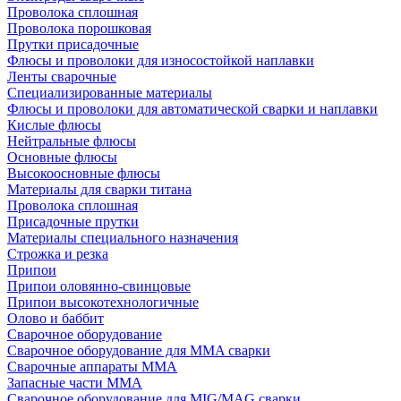
Проволока сплошная
Проволока порошковая
Прутки присадочные
Флюсы и проволоки для износостойкой наплавки
Ленты сварочные
Специализированные материалы
Флюсы и проволоки для автоматической сварки и наплавки
Кислые флюсы
Нейтральные флюсы
Основные флюсы
Высокоосновные флюсы
Материалы для сварки титана
Проволока сплошная
Присадочные прутки
Материалы специального назначения
Строжка и резка
Припои
Припои оловянно-свинцовые
Припои высокотехнологичные
Олово и баббит
Сварочное оборудование
Сварочное оборудование для MMA сварки
Сварочные аппараты MMA
Запасные части MMA
Сварочное оборудование для MIG/MAG сварки