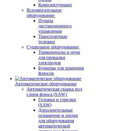
Комплектующие
Вспомогательное
оборудование
Пульты
дистанционного
управления
Транспортные
тележки
Сушильное оборудование
Термопеналы и печи
для прокалки
электродов
Бункеры для хранения
флюсов
Автоматическое оборудование
Автоматическая сварка под
слоем флюса (SAW)
Головки и горелки
(SAW)
Дополнительные
оснащение и опции
для оборудования
автоматической