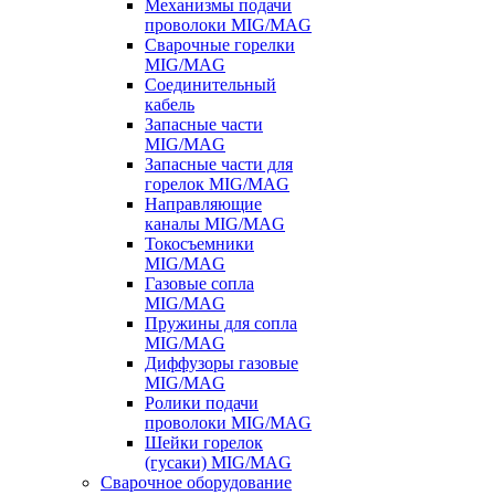
Механизмы подачи
проволоки MIG/MAG
Сварочные горелки
MIG/MAG
Соединительный
кабель
Запасные части
MIG/MAG
Запасные части для
горелок MIG/MAG
Направляющие
каналы MIG/MAG
Токосъемники
MIG/MAG
Газовые сопла
MIG/MAG
Пружины для сопла
MIG/MAG
Диффузоры газовые
MIG/MAG
Ролики подачи
проволоки MIG/MAG
Шейки горелок
(гусаки) MIG/MAG
Сварочное оборудование