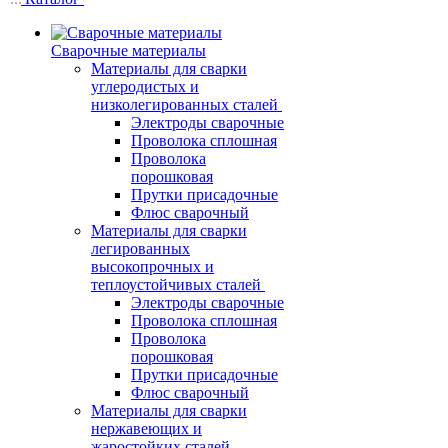
Сварочные материалы
Материалы для сварки
углеродистых и
низколегированных сталей
Электроды сварочные
Проволока сплошная
Проволока
порошковая
Прутки присадочные
Флюс сварочный
Материалы для сварки
легированных
высокопрочных и
теплоустойчивых сталей
Электроды сварочные
Проволока сплошная
Проволока
порошковая
Прутки присадочные
Флюс сварочный
Материалы для сварки
нержавеющих и
жаростойких сталей