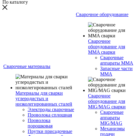
По каталогу
Сварочное оборудование
Сварочное
оборудование для
MMA сварки
Сварочные
аппараты MMA
Сварочные материалы
Запасные части
MMA
Материалы для сварки
Сварочное
углеродистых и
оборудование для
низколегированных сталей
MIG/MAG сварки
Электроды сварочные
Сварочные
Проволока сплошная
аппараты
Проволока
MIG/MAG
порошковая
Механизмы
Прутки присадочные
подачи