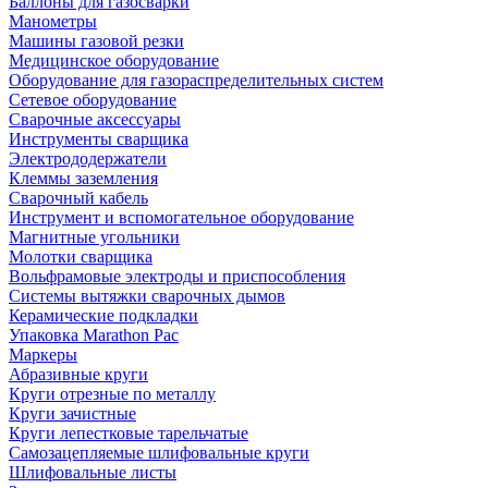
Баллоны для газосварки
Манометры
Машины газовой резки
Медицинское оборудование
Оборудование для газораспределительных систем
Сетевое оборудование
Сварочные аксессуары
Инструменты сварщика
Электрододержатели
Клеммы заземления
Сварочный кабель
Инструмент и вспомогательное оборудование
Магнитные угольники
Молотки сварщика
Вольфрамовые электроды и приспособления
Системы вытяжки сварочных дымов
Керамические подкладки
Упаковка Marathon Pac
Маркеры
Абразивные круги
Круги отрезные по металлу
Круги зачистные
Круги лепестковые тарельчатые
Самозацепляемые шлифовальные круги
Шлифовальные листы