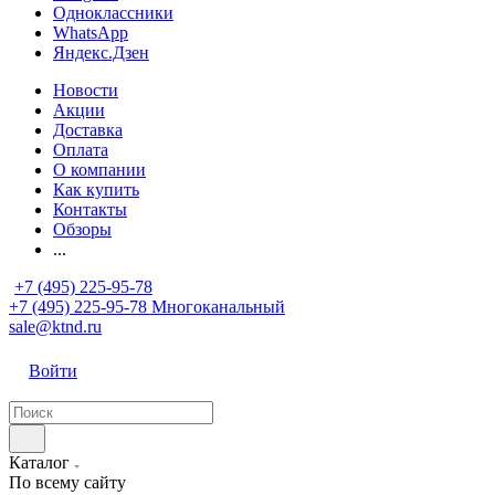
Одноклассники
WhatsApp
Яндекс.Дзен
Новости
Акции
Доставка
Оплата
О компании
Как купить
Контакты
Обзоры
...
+7 (495) 225-95-78
+7 (495) 225-95-78
Многоканальный
sale@ktnd.ru
Войти
Каталог
По всему сайту