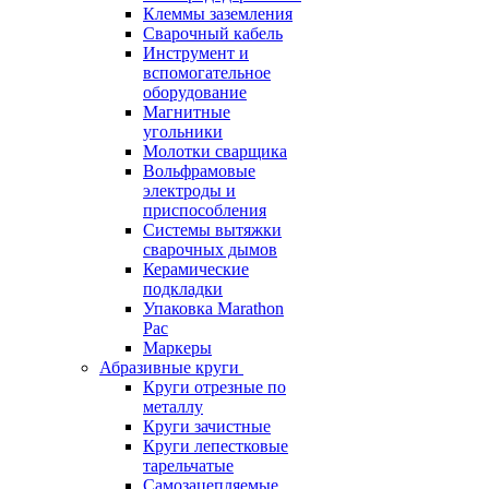
Клеммы заземления
Сварочный кабель
Инструмент и
вспомогательное
оборудование
Магнитные
угольники
Молотки сварщика
Вольфрамовые
электроды и
приспособления
Системы вытяжки
сварочных дымов
Керамические
подкладки
Упаковка Marathon
Pac
Маркеры
Абразивные круги
Круги отрезные по
металлу
Круги зачистные
Круги лепестковые
тарельчатые
Самозацепляемые