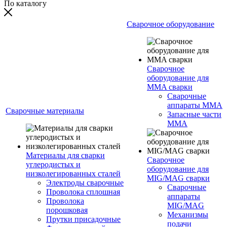
По каталогу
Сварочное оборудование
Сварочное
оборудование для
MMA сварки
Сварочные
аппараты MMA
Сварочные материалы
Запасные части
MMA
Материалы для сварки
Сварочное
углеродистых и
оборудование для
низколегированных сталей
MIG/MAG сварки
Электроды сварочные
Сварочные
Проволока сплошная
аппараты
Проволока
MIG/MAG
порошковая
Механизмы
Прутки присадочные
подачи