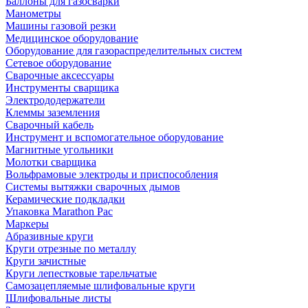
Баллоны для газосварки
Манометры
Машины газовой резки
Медицинское оборудование
Оборудование для газораспределительных систем
Сетевое оборудование
Сварочные аксессуары
Инструменты сварщика
Электрододержатели
Клеммы заземления
Сварочный кабель
Инструмент и вспомогательное оборудование
Магнитные угольники
Молотки сварщика
Вольфрамовые электроды и приспособления
Системы вытяжки сварочных дымов
Керамические подкладки
Упаковка Marathon Pac
Маркеры
Абразивные круги
Круги отрезные по металлу
Круги зачистные
Круги лепестковые тарельчатые
Самозацепляемые шлифовальные круги
Шлифовальные листы