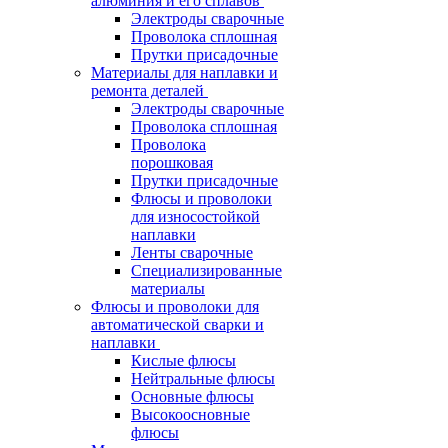
алюминия и его сплавов
Электроды сварочные
Проволока сплошная
Прутки присадочные
Материалы для наплавки и
ремонта деталей
Электроды сварочные
Проволока сплошная
Проволока
порошковая
Прутки присадочные
Флюсы и проволоки
для износостойкой
наплавки
Ленты сварочные
Специализированные
материалы
Флюсы и проволоки для
автоматической сварки и
наплавки
Кислые флюсы
Нейтральные флюсы
Основные флюсы
Высокоосновные
флюсы