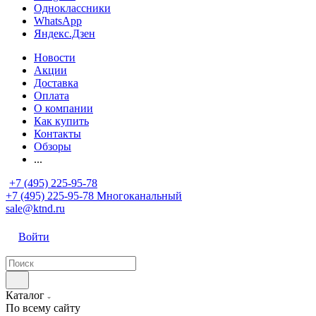
Одноклассники
WhatsApp
Яндекс.Дзен
Новости
Акции
Доставка
Оплата
О компании
Как купить
Контакты
Обзоры
...
+7 (495) 225-95-78
+7 (495) 225-95-78
Многоканальный
sale@ktnd.ru
Войти
Каталог
По всему сайту