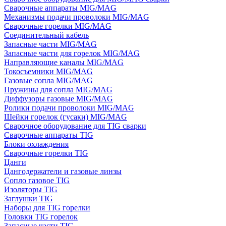
Сварочные аппараты MIG/MAG
Механизмы подачи проволоки MIG/MAG
Сварочные горелки MIG/MAG
Соединительный кабель
Запасные части MIG/MAG
Запасные части для горелок MIG/MAG
Направляющие каналы MIG/MAG
Токосъемники MIG/MAG
Газовые сопла MIG/MAG
Пружины для сопла MIG/MAG
Диффузоры газовые MIG/MAG
Ролики подачи проволоки MIG/MAG
Шейки горелок (гусаки) MIG/MAG
Сварочное оборудование для TIG сварки
Сварочные аппараты TIG
Блоки охлаждения
Сварочные горелки TIG
Цанги
Цангодержатели и газовые линзы
Сопло газовое TIG
Изоляторы TIG
Заглушки TIG
Наборы для TIG горелки
Головки TIG горелок
Запасные части TIG