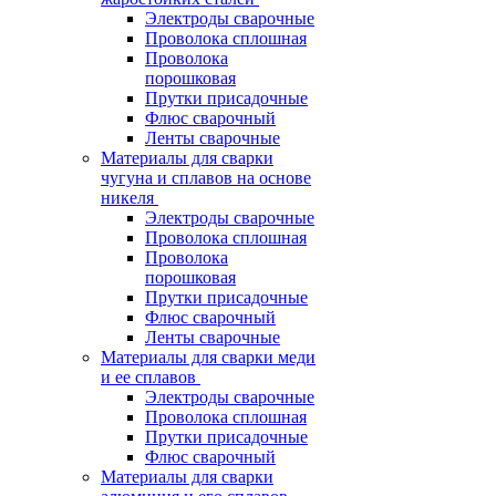
Электроды сварочные
Проволока сплошная
Проволока
порошковая
Прутки присадочные
Флюс сварочный
Ленты сварочные
Материалы для сварки
чугуна и сплавов на основе
никеля
Электроды сварочные
Проволока сплошная
Проволока
порошковая
Прутки присадочные
Флюс сварочный
Ленты сварочные
Материалы для сварки меди
и ее сплавов
Электроды сварочные
Проволока сплошная
Прутки присадочные
Флюс сварочный
Материалы для сварки