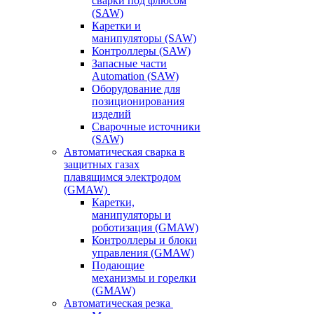
сварки под флюсом
(SAW)
Каретки и
манипуляторы (SAW)
Контроллеры (SAW)
Запасные части
Automation (SAW)
Оборудование для
позиционирования
изделий
Сварочные источники
(SAW)
Автоматическая сварка в
защитных газах
плавящимся электродом
(GMAW)
Каретки,
манипуляторы и
роботизация (GMAW)
Контроллеры и блоки
управления (GMAW)
Подающие
механизмы и горелки
(GMAW)
Автоматическая резка