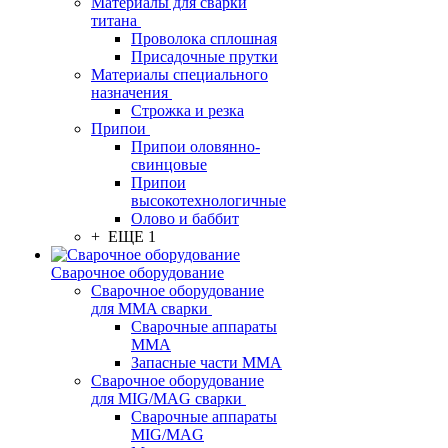
Материалы для сварки
титана
Проволока сплошная
Присадочные прутки
Материалы специального
назначения
Строжка и резка
Припои
Припои оловянно-
свинцовые
Припои
высокотехнологичные
Олово и баббит
+ ЕЩЕ 1
Сварочное оборудование
Сварочное оборудование
для MMA сварки
Сварочные аппараты
MMA
Запасные части MMA
Сварочное оборудование
для MIG/MAG сварки
Сварочные аппараты
MIG/MAG