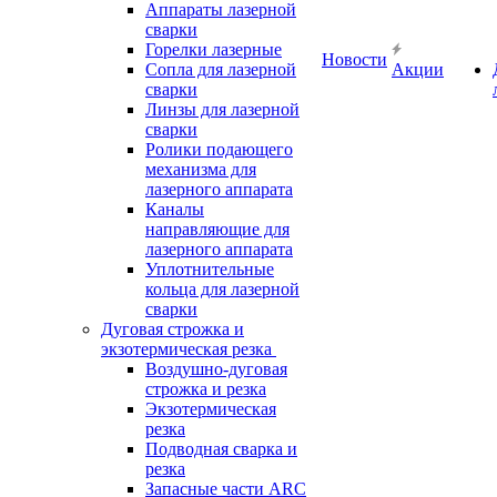
Аппараты лазерной
сварки
Горелки лазерные
Новости
Сопла для лазерной
Акции
сварки
Линзы для лазерной
сварки
Ролики подающего
механизма для
лазерного аппарата
Каналы
направляющие для
лазерного аппарата
Уплотнительные
кольца для лазерной
сварки
Дуговая строжка и
экзотермическая резка
Воздушно-дуговая
строжка и резка
Экзотермическая
резка
Подводная сварка и
резка
Запасные части ARC