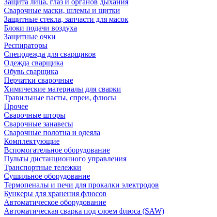
Защита лица, глаз и органов дыхания
Сварочные маски, шлемы и щитки
Защитные стекла, запчасти для масок
Блоки подачи воздуха
Защитные очки
Респираторы
Спецодежда для сварщиков
Одежда сварщика
Обувь сварщика
Перчатки сварочные
Химические материалы для сварки
Травильные пасты, спреи, флюсы
Прочее
Сварочные шторы
Сварочные занавесы
Сварочные полотна и одеяла
Комплектующие
Вспомогательное оборудование
Пульты дистанционного управления
Транспортные тележки
Сушильное оборудование
Термопеналы и печи для прокалки электродов
Бункеры для хранения флюсов
Автоматическое оборудование
Автоматическая сварка под слоем флюса (SAW)