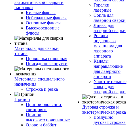
автоматической сварки и
Горелки
наплавки
лазерные
Кислые флюсы
Сопла для
Нейтральные флюсы
лазерной сварки
Основные флюсы
Линзы для
Высокоосновные
лазерной сварки
флюсы
Ролики
подающего
механизма для
Материалы для сварки
лазерного
титана
аппарата
Проволока сплошная
Каналы
Присадочные прутки
направляющие
для лазерного
аппарата
Материалы специального
Уплотнительные
назначения
кольца для
Строжка и резка
лазерной сварки
Припои
Припои оловянно-
Дуговая строжка и
свинцовые
экзотермическая резка
Припои
Воздушно-
высокотехнологичные
дуговая строжка
Олово и баббит