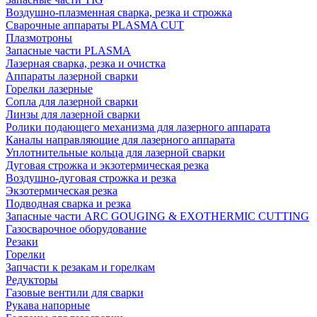
Воздушно-плазменная сварка, резка и строжка
Сварочные аппараты PLASMA CUT
Плазмотроны
Запасные части PLASMA
Лазерная сварка, резка и очистка
Аппараты лазерной сварки
Горелки лазерные
Сопла для лазерной сварки
Линзы для лазерной сварки
Ролики подающего механизма для лазерного аппарата
Каналы направляющие для лазерного аппарата
Уплотнительные кольца для лазерной сварки
Дуговая строжка и экзотермическая резка
Воздушно-дуговая строжка и резка
Экзотермическая резка
Подводная сварка и резка
Запасные части ARC GOUGING & EXOTHERMIC CUTTING
Газосварочное оборудование
Резаки
Горелки
Запчасти к резакам и горелкам
Редукторы
Газовые вентили для сварки
Рукава напорные