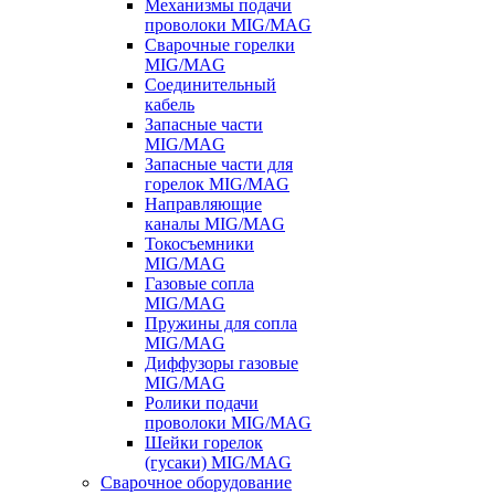
Механизмы подачи
проволоки MIG/MAG
Сварочные горелки
MIG/MAG
Соединительный
кабель
Запасные части
MIG/MAG
Запасные части для
горелок MIG/MAG
Направляющие
каналы MIG/MAG
Токосъемники
MIG/MAG
Газовые сопла
MIG/MAG
Пружины для сопла
MIG/MAG
Диффузоры газовые
MIG/MAG
Ролики подачи
проволоки MIG/MAG
Шейки горелок
(гусаки) MIG/MAG
Сварочное оборудование