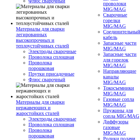
Флюс сварочный
проволоки
MIG/MAG
Сварочные
горелки
MIG/MAG
Материалы для сварки
Соединительны
легированных
кабель
высокопрочных и
Запасные части
теплоустойчивых сталей
MIG/MAG
Электроды сварочные
Запасные части
Проволока сплошная
для горелок
Проволока
MIG/MAG
порошковая
Направляющие
Прутки присадочные
каналы
Флюс сварочный
MIG/MAG
Токосъемники
MIG/MAG
Газовые сопла
Материалы для сварки
MIG/MAG
нержавеющих и
Пружины для
жаростойких сталей
сопла MIG/MAG
Электроды сварочные
Диффузоры
Проволока сплошная
газовые
Проволока
MIG/MAG
порошковая
Ролики подачи