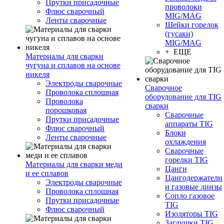
Прутки присадочные
проволоки
Флюс сварочный
MIG/MAG
Ленты сварочные
Шейки горелок
(гусаки)
MIG/MAG
+ ЕЩЕ
Материалы для сварки
чугуна и сплавов на основе
никеля
Электроды сварочные
Сварочное
Проволока сплошная
оборудование для TIG
Проволока
сварки
порошковая
Сварочные
Прутки присадочные
аппараты TIG
Флюс сварочный
Блоки
Ленты сварочные
охлаждения
Сварочные
горелки TIG
Материалы для сварки меди
Цанги
и ее сплавов
Цангодержатели
Электроды сварочные
и газовые линзы
Проволока сплошная
Сопло газовое
Прутки присадочные
TIG
Флюс сварочный
Изоляторы TIG
Заглушки TIG