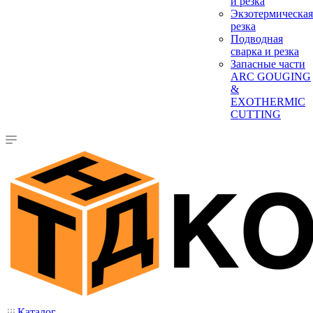
и резка
Экзотермическая
резка
Подводная
сварка и резка
Запасные части
ARC GOUGING
&
EXOTHERMIC
CUTTING
Каталог