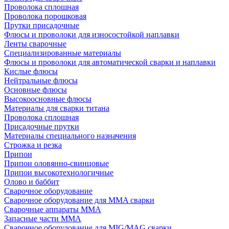
Проволока сплошная
Проволока порошковая
Прутки присадочные
Флюсы и проволоки для износостойкой наплавки
Ленты сварочные
Специализированные материалы
Флюсы и проволоки для автоматической сварки и наплавки
Кислые флюсы
Нейтральные флюсы
Основные флюсы
Высокоосновные флюсы
Материалы для сварки титана
Проволока сплошная
Присадочные прутки
Материалы специального назначения
Строжка и резка
Припои
Припои оловянно-свинцовые
Припои высокотехнологичные
Олово и баббит
Сварочное оборудование
Сварочное оборудование для MMA сварки
Сварочные аппараты MMA
Запасные части MMA
Сварочное оборудование для MIG/MAG сварки