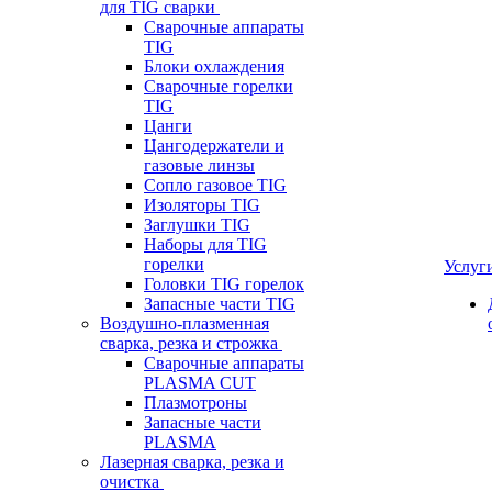
для TIG сварки
Сварочные аппараты
TIG
Блоки охлаждения
Сварочные горелки
TIG
Цанги
Цангодержатели и
газовые линзы
Сопло газовое TIG
Изоляторы TIG
Заглушки TIG
Наборы для TIG
горелки
Услуг
Головки TIG горелок
Запасные части TIG
Воздушно-плазменная
сварка, резка и строжка
Сварочные аппараты
PLASMA CUT
Плазмотроны
Запасные части
PLASMA
Лазерная сварка, резка и
очистка