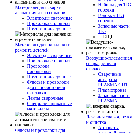
Наборы для TIG
Материалы для сварки
горелки
алюминия и его сплавов
Головки TIG
Электроды сварочные
горелок
Проволока сплошная
Запасные части
Прутки присадочные
TIG
+ ЕЩЕ
Материалы для наплавки и
ремонта деталей
Электроды сварочные
Воздушно-плазменная
Проволока сплошная
сварка, резка и
Проволока
строжка
порошковая
Сварочные
Прутки присадочные
аппараты
Флюсы и проволоки
PLASMA CUT
для износостойкой
Плазмотроны
наплавки
Запасные части
Ленты сварочные
PLASMA
Специализированные
материалы
Лазерная сварка, резка
и очистка
Аппараты
Флюсы и проволоки для
лазерной сварки