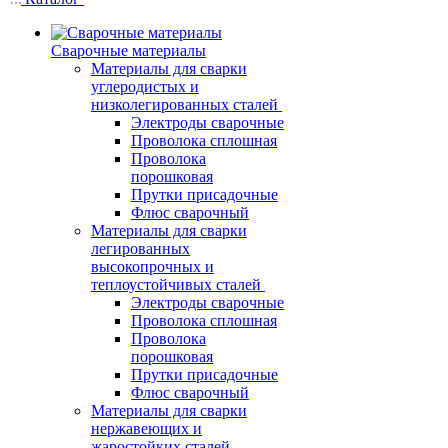
Сварочные материалы
Материалы для сварки
углеродистых и
низколегированных сталей
Электроды сварочные
Проволока сплошная
Проволока
порошковая
Прутки присадочные
Флюс сварочный
Материалы для сварки
легированных
высокопрочных и
теплоустойчивых сталей
Электроды сварочные
Проволока сплошная
Проволока
порошковая
Прутки присадочные
Флюс сварочный
Материалы для сварки
нержавеющих и
жаростойких сталей