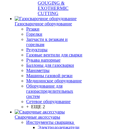
GOUGING &
EXOTHERMIC
CUTTING
Газосварочное оборудование
Резаки
Горелки
Запчасти к резакам и
горелкам
Редукторы
Газовые вентили для сварки
Рукава напорные
Баллоны для газосварки
Манометры
Машины газовой резки
Медицинское оборудование
Оборудование для
газораспределительных
систем
Сетевое оборудование
+ ЕЩЕ 2
Сварочные аксессуары
Инструменты сварщика
Электрододержатели