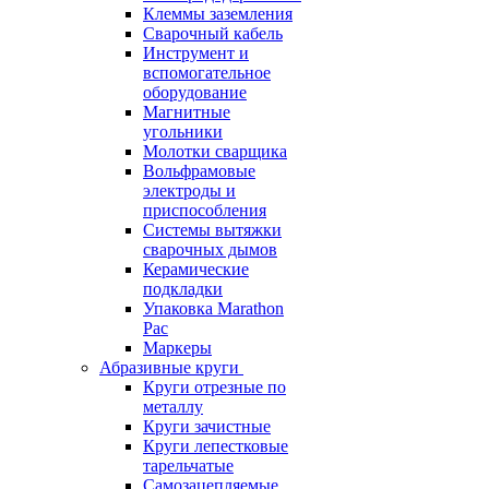
Клеммы заземления
Сварочный кабель
Инструмент и
вспомогательное
оборудование
Магнитные
угольники
Молотки сварщика
Вольфрамовые
электроды и
приспособления
Системы вытяжки
сварочных дымов
Керамические
подкладки
Упаковка Marathon
Pac
Маркеры
Абразивные круги
Круги отрезные по
металлу
Круги зачистные
Круги лепестковые
тарельчатые
Самозацепляемые