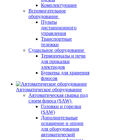
Комплектующие
Вспомогательное
оборудование
Пульты
дистанционного
управления
Транспортные
тележки
Сушильное оборудование
Термопеналы и печи
для прокалки
электродов
Бункеры для хранения
флюсов
Автоматическое оборудование
Автоматическая сварка под
слоем флюса (SAW)
Головки и горелки
(SAW)
Дополнительные
оснащение и опции
для оборудования
автоматической