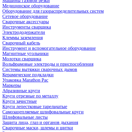
Машины газовой резки
Медицинское оборудование
Оборудование для газораспределительных систем
Сетевое оборудование
Сварочные аксессуары
Инструменты сварщика
Электрододержатели
Клеммы заземления
Сварочный кабель
Инструмент и вспомогательное оборудование
Магнитные угольники
Молотки сварщика
Вольфрамовые электроды и приспособления
Системы вытяжки сварочных дымов
Керамические подкладки
Упаковка Marathon Pac
Маркеры
Абразивные круги
Круги отрезные по металлу
Круги зачистные
Круги лепестковые тарельчатые
Самозацепляемые шлифовальные круги
Шлифовальные листы
Защита лица, глаз и органов дыхания
Сварочные маски, шлемы и щитки