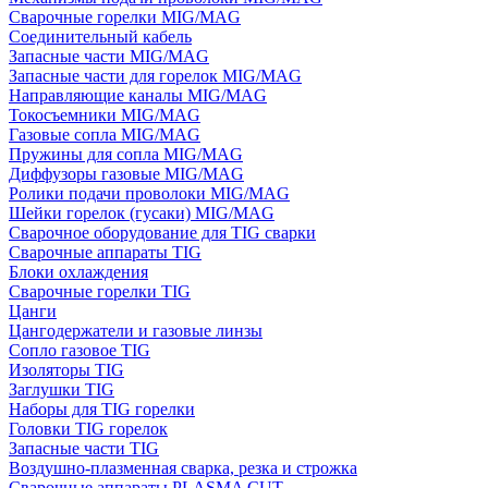
Сварочные горелки MIG/MAG
Соединительный кабель
Запасные части MIG/MAG
Запасные части для горелок MIG/MAG
Направляющие каналы MIG/MAG
Токосъемники MIG/MAG
Газовые сопла MIG/MAG
Пружины для сопла MIG/MAG
Диффузоры газовые MIG/MAG
Ролики подачи проволоки MIG/MAG
Шейки горелок (гусаки) MIG/MAG
Сварочное оборудование для TIG сварки
Сварочные аппараты TIG
Блоки охлаждения
Сварочные горелки TIG
Цанги
Цангодержатели и газовые линзы
Сопло газовое TIG
Изоляторы TIG
Заглушки TIG
Наборы для TIG горелки
Головки TIG горелок
Запасные части TIG
Воздушно-плазменная сварка, резка и строжка
Сварочные аппараты PLASMA CUT