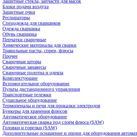
Защитные стекла, запчасти для масок
Блоки подачи воздуха
Защитные очки
Респираторы
Спецодежда для сварщиков
Одежда сварщика
Обувь сварщика
Перчатки сварочные
Химические материалы для сварки
Травильные пасты, спреи, флюсы
Прочее
Сварочные шторы
Сварочные занавесы
Сварочные полотна и одеяла
Комплектующие
Вспомогательное оборудование
Пульты дистанционного управления
Транспортные тележки
Сушильное оборудование
Термопеналы и печи для прокалки электродов
Бункеры для хранения флюсов
Автоматическое оборудование
Автоматическая сварка под слоем флюса (SAW)
Головки и горелки (SAW)
Дополнительные оснащение и опции для оборудования автома