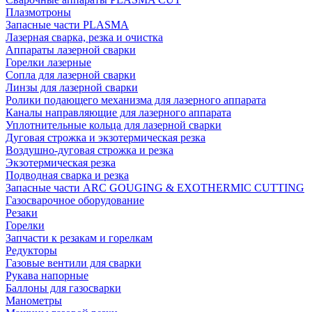
Плазмотроны
Запасные части PLASMA
Лазерная сварка, резка и очистка
Аппараты лазерной сварки
Горелки лазерные
Сопла для лазерной сварки
Линзы для лазерной сварки
Ролики подающего механизма для лазерного аппарата
Каналы направляющие для лазерного аппарата
Уплотнительные кольца для лазерной сварки
Дуговая строжка и экзотермическая резка
Воздушно-дуговая строжка и резка
Экзотермическая резка
Подводная сварка и резка
Запасные части ARC GOUGING & EXOTHERMIC CUTTING
Газосварочное оборудование
Резаки
Горелки
Запчасти к резакам и горелкам
Редукторы
Газовые вентили для сварки
Рукава напорные
Баллоны для газосварки
Манометры