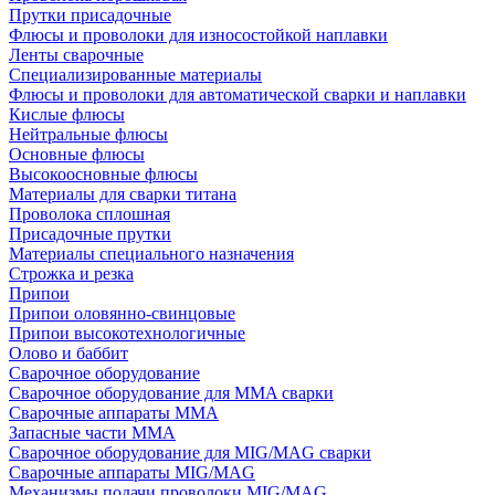
Прутки присадочные
Флюсы и проволоки для износостойкой наплавки
Ленты сварочные
Специализированные материалы
Флюсы и проволоки для автоматической сварки и наплавки
Кислые флюсы
Нейтральные флюсы
Основные флюсы
Высокоосновные флюсы
Материалы для сварки титана
Проволока сплошная
Присадочные прутки
Материалы специального назначения
Строжка и резка
Припои
Припои оловянно-свинцовые
Припои высокотехнологичные
Олово и баббит
Сварочное оборудование
Сварочное оборудование для MMA сварки
Сварочные аппараты MMA
Запасные части MMA
Сварочное оборудование для MIG/MAG сварки
Сварочные аппараты MIG/MAG
Механизмы подачи проволоки MIG/MAG