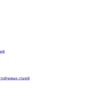
лей
стойчивых сталей