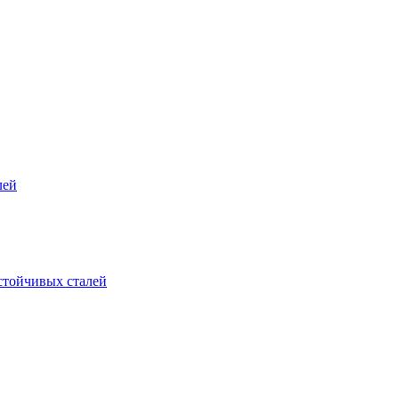
лей
стойчивых сталей