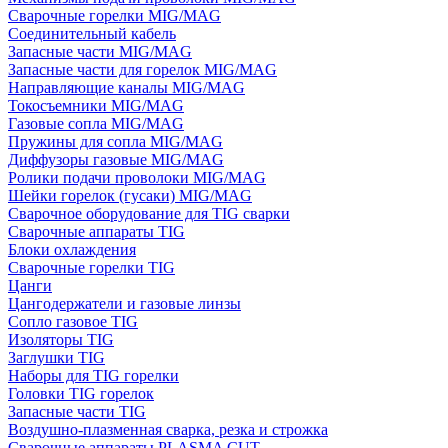
Сварочные горелки MIG/MAG
Соединительный кабель
Запасные части MIG/MAG
Запасные части для горелок MIG/MAG
Направляющие каналы MIG/MAG
Токосъемники MIG/MAG
Газовые сопла MIG/MAG
Пружины для сопла MIG/MAG
Диффузоры газовые MIG/MAG
Ролики подачи проволоки MIG/MAG
Шейки горелок (гусаки) MIG/MAG
Сварочное оборудование для TIG сварки
Сварочные аппараты TIG
Блоки охлаждения
Сварочные горелки TIG
Цанги
Цангодержатели и газовые линзы
Сопло газовое TIG
Изоляторы TIG
Заглушки TIG
Наборы для TIG горелки
Головки TIG горелок
Запасные части TIG
Воздушно-плазменная сварка, резка и строжка
Сварочные аппараты PLASMA CUT