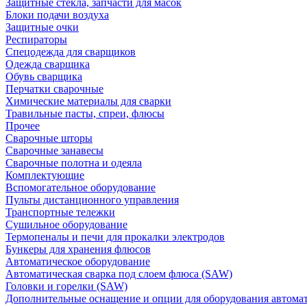
Защитные стекла, запчасти для масок
Блоки подачи воздуха
Защитные очки
Респираторы
Спецодежда для сварщиков
Одежда сварщика
Обувь сварщика
Перчатки сварочные
Химические материалы для сварки
Травильные пасты, спреи, флюсы
Прочее
Сварочные шторы
Сварочные занавесы
Сварочные полотна и одеяла
Комплектующие
Вспомогательное оборудование
Пульты дистанционного управления
Транспортные тележки
Сушильное оборудование
Термопеналы и печи для прокалки электродов
Бункеры для хранения флюсов
Автоматическое оборудование
Автоматическая сварка под слоем флюса (SAW)
Головки и горелки (SAW)
Дополнительные оснащение и опции для оборудования автома