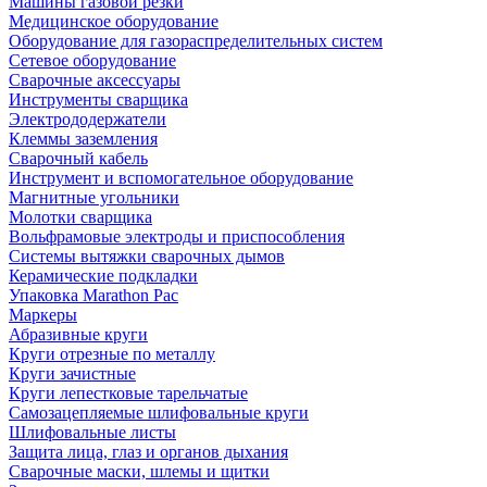
Машины газовой резки
Медицинское оборудование
Оборудование для газораспределительных систем
Сетевое оборудование
Сварочные аксессуары
Инструменты сварщика
Электрододержатели
Клеммы заземления
Сварочный кабель
Инструмент и вспомогательное оборудование
Магнитные угольники
Молотки сварщика
Вольфрамовые электроды и приспособления
Системы вытяжки сварочных дымов
Керамические подкладки
Упаковка Marathon Pac
Маркеры
Абразивные круги
Круги отрезные по металлу
Круги зачистные
Круги лепестковые тарельчатые
Самозацепляемые шлифовальные круги
Шлифовальные листы
Защита лица, глаз и органов дыхания
Сварочные маски, шлемы и щитки