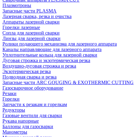
Плазмотроны
Запасные части PLASMA
Лазерная сварка, резка и очистка
Аппараты лазерной сварки
Горелки лазерные
Сопла для лазерной сварки
Линзы для лазерной сварки
Ролики подающего механизма для лазерного аппарата
Каналы направляющие для лазерного аппарата
Уплотнительные кольца для лазерной сварки
Дуговая строжка и экзотермическая резка
Воздушно-дуговая строжка и резка
Экзотермическая резка
Подводная сварка и резка
Запасные части ARC GOUGING & EXOTHERMIC CUTTING
Газосварочное оборудование
Резаки
Горелки
Запчасти к резакам и горелкам
Редукторы
Газовые вентили для сварки
Рукава напорные
Баллоны для газосварки
Манометры