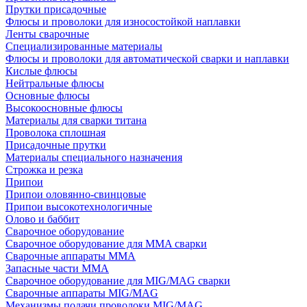
Прутки присадочные
Флюсы и проволоки для износостойкой наплавки
Ленты сварочные
Специализированные материалы
Флюсы и проволоки для автоматической сварки и наплавки
Кислые флюсы
Нейтральные флюсы
Основные флюсы
Высокоосновные флюсы
Материалы для сварки титана
Проволока сплошная
Присадочные прутки
Материалы специального назначения
Строжка и резка
Припои
Припои оловянно-свинцовые
Припои высокотехнологичные
Олово и баббит
Сварочное оборудование
Сварочное оборудование для MMA сварки
Сварочные аппараты MMA
Запасные части MMA
Сварочное оборудование для MIG/MAG сварки
Сварочные аппараты MIG/MAG
Механизмы подачи проволоки MIG/MAG