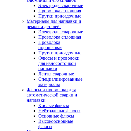
алюминия и его сплавов
Электроды сварочные
Проволока сплошная
Прутки присадочные
Материалы для наплавки и
ремонта деталей
Электроды сварочные
Проволока сплошная
Проволока
порошковая
Прутки присадочные
Флюсы и проволоки
для износостойкой
наплавки
Ленты сварочные
Специализированные
материалы
Флюсы и проволоки для
автоматической сварки и
наплавки
Кислые флюсы
Нейтральные флюсы
Основные флюсы
Высокоосновные
флюсы