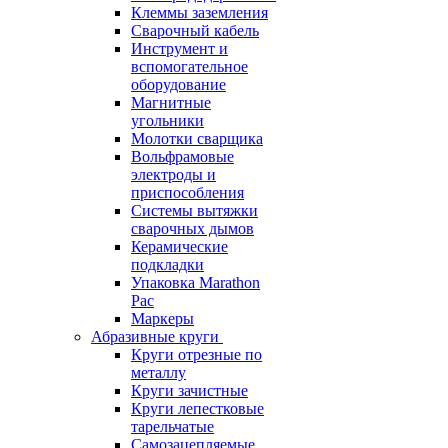
Клеммы заземления
Сварочный кабель
Инструмент и
вспомогательное
оборудование
Магнитные
угольники
Молотки сварщика
Вольфрамовые
электроды и
приспособления
Системы вытяжки
сварочных дымов
Керамические
подкладки
Упаковка Marathon
Pac
Маркеры
Абразивные круги
Круги отрезные по
металлу
Круги зачистные
Круги лепестковые
тарельчатые
Самозацепляемые