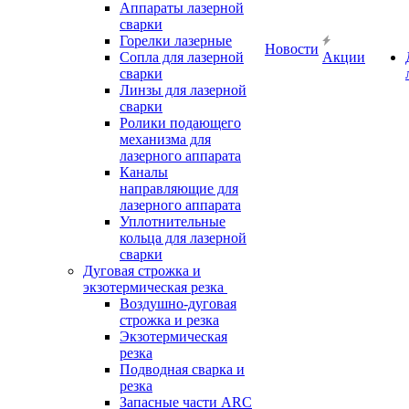
Аппараты лазерной
сварки
Горелки лазерные
Новости
Сопла для лазерной
Акции
сварки
Линзы для лазерной
сварки
Ролики подающего
механизма для
лазерного аппарата
Каналы
направляющие для
лазерного аппарата
Уплотнительные
кольца для лазерной
сварки
Дуговая строжка и
экзотермическая резка
Воздушно-дуговая
строжка и резка
Экзотермическая
резка
Подводная сварка и
резка
Запасные части ARC