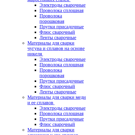
Электроды сварочные
Проволока сплошная
Проволока
порошковая
Прутки присадочные
Флюс сварочный
Ленты сварочные
Материалы для сварки
чугуна и сплавов на основе
никеля
Электроды сварочные
Проволока сплошная
Проволока
порошковая
Прутки присадочные
Флюс сварочный
Ленты сварочные
Материалы для сварки меди
и ее сплавов
Электроды сварочные
Проволока сплошная
Прутки присадочные
Флюс сварочный
Материалы для сварки