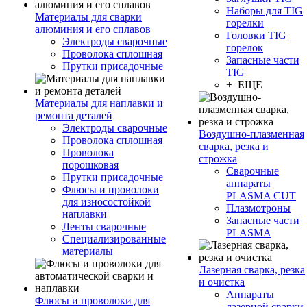
Наборы для TIG
Материалы для сварки
горелки
алюминия и его сплавов
Головки TIG
Электроды сварочные
горелок
Проволока сплошная
Запасные части
Прутки присадочные
TIG
+ ЕЩЕ
Материалы для наплавки и
ремонта деталей
Электроды сварочные
Воздушно-плазменная
Проволока сплошная
сварка, резка и
Проволока
строжка
порошковая
Сварочные
Прутки присадочные
аппараты
Флюсы и проволоки
PLASMA CUT
для износостойкой
Плазмотроны
наплавки
Запасные части
Ленты сварочные
PLASMA
Специализированные
материалы
Лазерная сварка, резка
и очистка
Аппараты
Флюсы и проволоки для
лазерной сварки