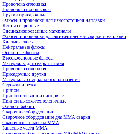
Проволока сплошная
Проволока порошковая
Прутки присадочные
Флюсы и проволоки для износостойкой наплавки
Ленты сварочные
Специализированные материалы
Флюсы и проволоки для автоматической сварки и наплавки
Кислые флюсы
Нейтральные флюсы
Основные флюсы
Высокоосновные флюсы
Материалы для сварки титана
Проволока сплошная
Присадочные прутки
Материалы специального назначения
Строжка и резка
Припои
Припои оловянно-свинцовые
Припои высокотехнологичные
Олово и баббит
Сварочное оборудование
Сварочное оборудование для MMA сварки
Сварочные аппараты MMA
Запасные части MMA
Сварочное оборудование для MIG/MAG сварки