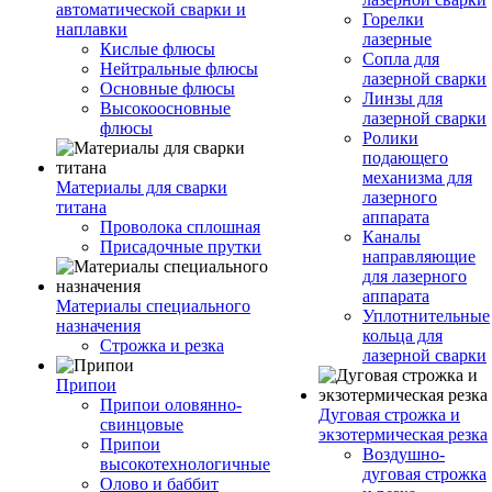
автоматической сварки и
Горелки
наплавки
лазерные
Кислые флюсы
Сопла для
Нейтральные флюсы
лазерной сварки
Основные флюсы
Линзы для
Высокоосновные
лазерной сварки
флюсы
Ролики
подающего
механизма для
Материалы для сварки
лазерного
титана
аппарата
Проволока сплошная
Каналы
Присадочные прутки
направляющие
для лазерного
аппарата
Материалы специального
Уплотнительные
назначения
кольца для
Строжка и резка
лазерной сварки
Припои
Припои оловянно-
Дуговая строжка и
свинцовые
экзотермическая резка
Припои
Воздушно-
высокотехнологичные
дуговая строжка
Олово и баббит