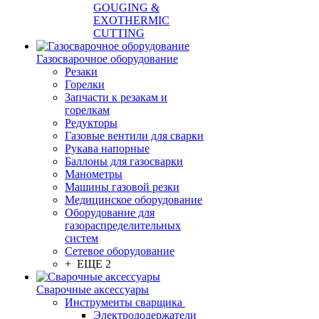
GOUGING &
EXOTHERMIC
CUTTING
Газосварочное оборудование
Резаки
Горелки
Запчасти к резакам и
горелкам
Редукторы
Газовые вентили для сварки
Рукава напорные
Баллоны для газосварки
Манометры
Машины газовой резки
Медицинское оборудование
Оборудование для
газораспределительных
систем
Сетевое оборудование
+ ЕЩЕ 2
Сварочные аксессуары
Инструменты сварщика
Электрододержатели