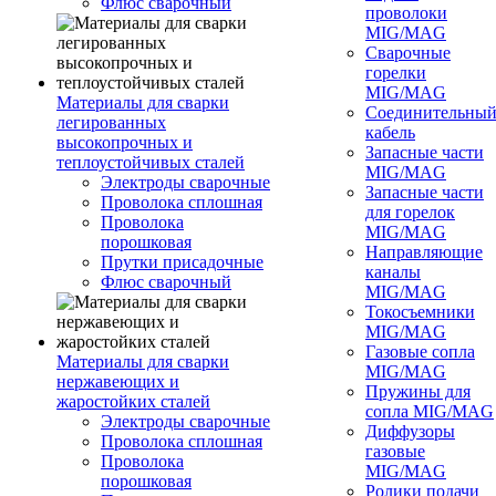
Флюс сварочный
проволоки
MIG/MAG
Сварочные
горелки
MIG/MAG
Материалы для сварки
Соединительны
легированных
кабель
высокопрочных и
Запасные части
теплоустойчивых сталей
MIG/MAG
Электроды сварочные
Запасные части
Проволока сплошная
для горелок
Проволока
MIG/MAG
порошковая
Направляющие
Прутки присадочные
каналы
Флюс сварочный
MIG/MAG
Токосъемники
MIG/MAG
Газовые сопла
Материалы для сварки
MIG/MAG
нержавеющих и
Пружины для
жаростойких сталей
сопла MIG/MAG
Электроды сварочные
Диффузоры
Проволока сплошная
газовые
Проволока
MIG/MAG
порошковая
Ролики подачи