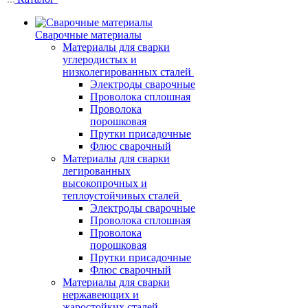
Сварочные материалы
Материалы для сварки
углеродистых и
низколегированных сталей
Электроды сварочные
Проволока сплошная
Проволока
порошковая
Прутки присадочные
Флюс сварочный
Материалы для сварки
легированных
высокопрочных и
теплоустойчивых сталей
Электроды сварочные
Проволока сплошная
Проволока
порошковая
Прутки присадочные
Флюс сварочный
Материалы для сварки
нержавеющих и
жаростойких сталей