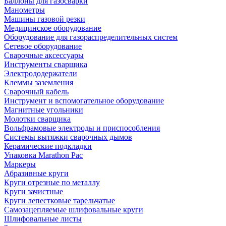
Баллоны для газосварки
Манометры
Машины газовой резки
Медицинское оборудование
Оборудование для газораспределительных систем
Сетевое оборудование
Сварочные аксессуары
Инструменты сварщика
Электрододержатели
Клеммы заземления
Сварочный кабель
Инструмент и вспомогательное оборудование
Магнитные угольники
Молотки сварщика
Вольфрамовые электроды и приспособления
Системы вытяжки сварочных дымов
Керамические подкладки
Упаковка Marathon Pac
Маркеры
Абразивные круги
Круги отрезные по металлу
Круги зачистные
Круги лепестковые тарельчатые
Самозацепляемые шлифовальные круги
Шлифовальные листы