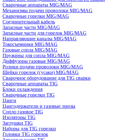
Сварочные аппараты MIG/MAG
Механизмы подачи проволоки MIG/MAG
Сварочные горелки MIG/MAG
Соединительный кабель
Запасные части MIG/MAG
Запасные части для горелок MIG/MAG
Направляющие каналы MIG/MAG
Токосъемники MIG/MAG
Газовые сопла MIG/MAG
Пружины для сопла MIG/MAG
Диффузоры газовые MIG/MAG
Ролики подачи проволоки MIG/MAG
Шейки горелок (гусаки) MIG/MAG
Сварочное оборудование для TIG сварки
Сварочные аппараты TIG
Блоки охлаждения
Сварочные горелки TIG
Цанги
Цангодержатели и газовые линзы
Сопло газовое TIG
Изоляторы TIG
Заглушки TIG
Наборы для TIG горелки
Головки TIG горелок
Запасные части TIG