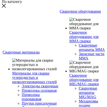
По каталогу
Сварочное оборудование
Сварочное
оборудование для
MMA сварки
Сварочные
аппараты MMA
Сварочные материалы
Запасные части
MMA
Материалы для сварки
Сварочное
углеродистых и
оборудование для
низколегированных сталей
MIG/MAG сварки
Электроды сварочные
Сварочные
Проволока сплошная
аппараты
Проволока
MIG/MAG
порошковая
Механизмы
Прутки присадочные
подачи