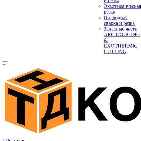
и резка
Экзотермическая
резка
Подводная
сварка и резка
Запасные части
ARC GOUGING
&
EXOTHERMIC
CUTTING
Каталог