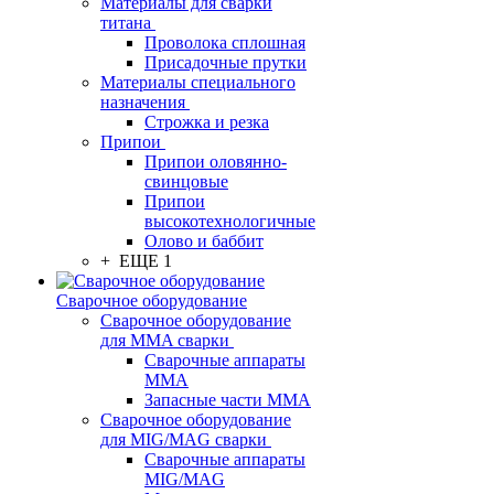
Материалы для сварки
титана
Проволока сплошная
Присадочные прутки
Материалы специального
назначения
Строжка и резка
Припои
Припои оловянно-
свинцовые
Припои
высокотехнологичные
Олово и баббит
+ ЕЩЕ 1
Сварочное оборудование
Сварочное оборудование
для MMA сварки
Сварочные аппараты
MMA
Запасные части MMA
Сварочное оборудование
для MIG/MAG сварки
Сварочные аппараты
MIG/MAG