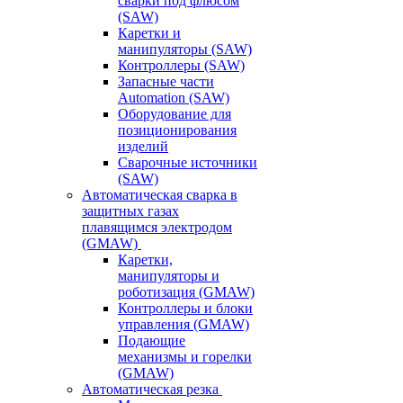
сварки под флюсом
(SAW)
Каретки и
манипуляторы (SAW)
Контроллеры (SAW)
Запасные части
Automation (SAW)
Оборудование для
позиционирования
изделий
Сварочные источники
(SAW)
Автоматическая сварка в
защитных газах
плавящимся электродом
(GMAW)
Каретки,
манипуляторы и
роботизация (GMAW)
Контроллеры и блоки
управления (GMAW)
Подающие
механизмы и горелки
(GMAW)
Автоматическая резка