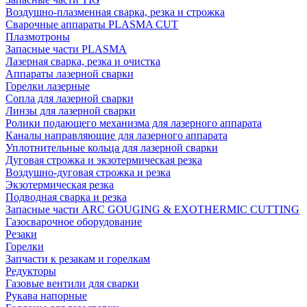
Воздушно-плазменная сварка, резка и строжка
Сварочные аппараты PLASMA CUT
Плазмотроны
Запасные части PLASMA
Лазерная сварка, резка и очистка
Аппараты лазерной сварки
Горелки лазерные
Сопла для лазерной сварки
Линзы для лазерной сварки
Ролики подающего механизма для лазерного аппарата
Каналы направляющие для лазерного аппарата
Уплотнительные кольца для лазерной сварки
Дуговая строжка и экзотермическая резка
Воздушно-дуговая строжка и резка
Экзотермическая резка
Подводная сварка и резка
Запасные части ARC GOUGING & EXOTHERMIC CUTTING
Газосварочное оборудование
Резаки
Горелки
Запчасти к резакам и горелкам
Редукторы
Газовые вентили для сварки
Рукава напорные