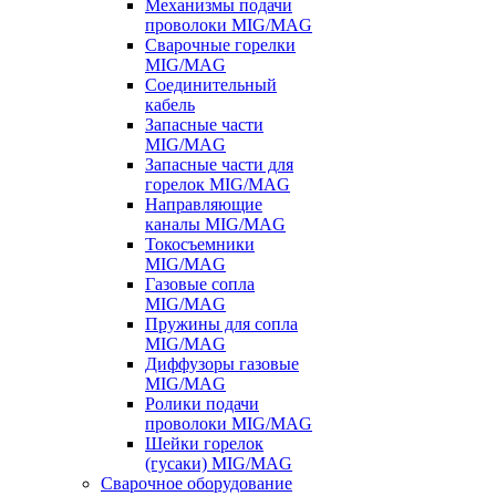
Механизмы подачи
проволоки MIG/MAG
Сварочные горелки
MIG/MAG
Соединительный
кабель
Запасные части
MIG/MAG
Запасные части для
горелок MIG/MAG
Направляющие
каналы MIG/MAG
Токосъемники
MIG/MAG
Газовые сопла
MIG/MAG
Пружины для сопла
MIG/MAG
Диффузоры газовые
MIG/MAG
Ролики подачи
проволоки MIG/MAG
Шейки горелок
(гусаки) MIG/MAG
Сварочное оборудование