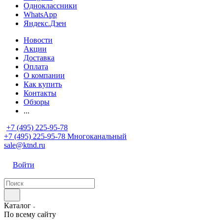
Одноклассники
WhatsApp
Яндекс.Дзен
Новости
Акции
Доставка
Оплата
О компании
Как купить
Контакты
Обзоры
...
+7 (495) 225-95-78
+7 (495) 225-95-78
Многоканальный
sale@ktnd.ru
Войти
Каталог
По всему сайту