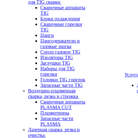
для TIG сварки
Сварочные аппараты
TIG
Блоки охлаждения
Сварочные горелки
TIG
Цанги
Цангодержатели и
газовые линзы
Сопло газовое TIG
Изоляторы TIG
Заглушки TIG
Наборы для TIG
горелки
Услуг
Головки TIG горелок
Запасные части TIG
Воздушно-плазменная
сварка, резка и строжка
Сварочные аппараты
PLASMA CUT
Плазмотроны
Запасные части
PLASMA
Лазерная сварка, резка и
очистка