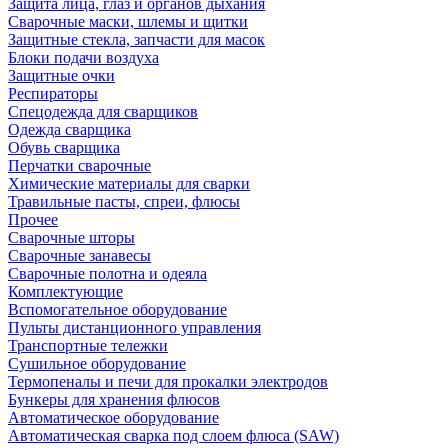
Защита лица, глаз и органов дыхания
Сварочные маски, шлемы и щитки
Защитные стекла, запчасти для масок
Блоки подачи воздуха
Защитные очки
Респираторы
Спецодежда для сварщиков
Одежда сварщика
Обувь сварщика
Перчатки сварочные
Химические материалы для сварки
Травильные пасты, спреи, флюсы
Прочее
Сварочные шторы
Сварочные занавесы
Сварочные полотна и одеяла
Комплектующие
Вспомогательное оборудование
Пульты дистанционного управления
Транспортные тележки
Сушильное оборудование
Термопеналы и печи для прокалки электродов
Бункеры для хранения флюсов
Автоматическое оборудование
Автоматическая сварка под слоем флюса (SAW)