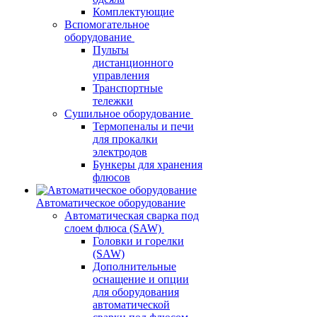
Комплектующие
Вспомогательное
оборудование
Пульты
дистанционного
управления
Транспортные
тележки
Сушильное оборудование
Термопеналы и печи
для прокалки
электродов
Бункеры для хранения
флюсов
Автоматическое оборудование
Автоматическая сварка под
слоем флюса (SAW)
Головки и горелки
(SAW)
Дополнительные
оснащение и опции
для оборудования
автоматической