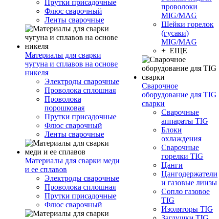
Прутки присадочные
проволоки
Флюс сварочный
MIG/MAG
Ленты сварочные
Шейки горелок
(гусаки)
MIG/MAG
+ ЕЩЕ
Материалы для сварки
чугуна и сплавов на основе
никеля
Электроды сварочные
Сварочное
Проволока сплошная
оборудование для TIG
Проволока
сварки
порошковая
Сварочные
Прутки присадочные
аппараты TIG
Флюс сварочный
Блоки
Ленты сварочные
охлаждения
Сварочные
горелки TIG
Материалы для сварки меди
Цанги
и ее сплавов
Цангодержатели
Электроды сварочные
и газовые линзы
Проволока сплошная
Сопло газовое
Прутки присадочные
TIG
Флюс сварочный
Изоляторы TIG
Заглушки TIG