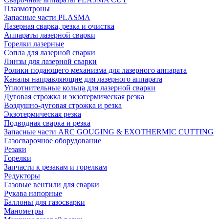
Плазмотроны
Запасные части PLASMA
Лазерная сварка, резка и очистка
Аппараты лазерной сварки
Горелки лазерные
Сопла для лазерной сварки
Линзы для лазерной сварки
Ролики подающего механизма для лазерного аппарата
Каналы направляющие для лазерного аппарата
Уплотнительные кольца для лазерной сварки
Дуговая строжка и экзотермическая резка
Воздушно-дуговая строжка и резка
Экзотермическая резка
Подводная сварка и резка
Запасные части ARC GOUGING & EXOTHERMIC CUTTING
Газосварочное оборудование
Резаки
Горелки
Запчасти к резакам и горелкам
Редукторы
Газовые вентили для сварки
Рукава напорные
Баллоны для газосварки
Манометры