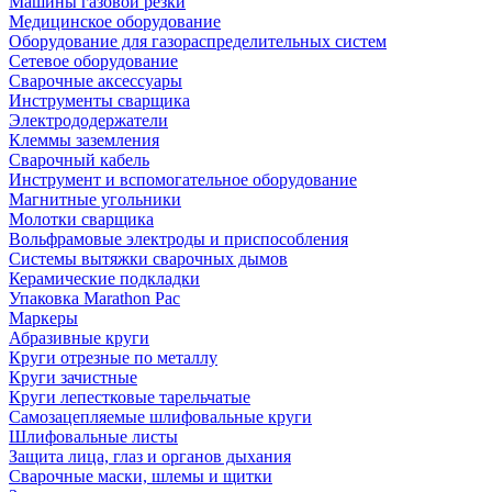
Машины газовой резки
Медицинское оборудование
Оборудование для газораспределительных систем
Сетевое оборудование
Сварочные аксессуары
Инструменты сварщика
Электрододержатели
Клеммы заземления
Сварочный кабель
Инструмент и вспомогательное оборудование
Магнитные угольники
Молотки сварщика
Вольфрамовые электроды и приспособления
Системы вытяжки сварочных дымов
Керамические подкладки
Упаковка Marathon Pac
Маркеры
Абразивные круги
Круги отрезные по металлу
Круги зачистные
Круги лепестковые тарельчатые
Самозацепляемые шлифовальные круги
Шлифовальные листы
Защита лица, глаз и органов дыхания
Сварочные маски, шлемы и щитки