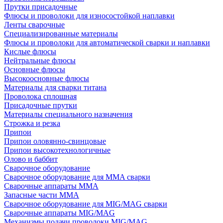
Прутки присадочные
Флюсы и проволоки для износостойкой наплавки
Ленты сварочные
Специализированные материалы
Флюсы и проволоки для автоматической сварки и наплавки
Кислые флюсы
Нейтральные флюсы
Основные флюсы
Высокоосновные флюсы
Материалы для сварки титана
Проволока сплошная
Присадочные прутки
Материалы специального назначения
Строжка и резка
Припои
Припои оловянно-свинцовые
Припои высокотехнологичные
Олово и баббит
Сварочное оборудование
Сварочное оборудование для MMA сварки
Сварочные аппараты MMA
Запасные части MMA
Сварочное оборудование для MIG/MAG сварки
Сварочные аппараты MIG/MAG
Механизмы подачи проволоки MIG/MAG