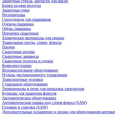
Защитные стекла, запчасти для масок
Блоки подачи воздуха
Защитные очки
Респираторы
Спецодежда для сварщиков
Одежда сварщика
Обувь сварщика
Перчатки сварочные
Химические материалы для сварки
Травильные пасты, спреи, флюсы
Прочее
Сварочные шторы
Сварочные занавесы
Сварочные полотна и одеяла
Комплектующие
Вспомогательное оборудование
Пульты дистанционного управления
Транспортные тележки
Сушильное оборудование
Термопеналы и печи для прокалки электродов
Бункеры для хранения флюсов
Автоматическое оборудование
Автоматическая сварка под слоем флюса (SAW)
Головки и горелки (SAW)
Дополнительные оснащение и опции для оборудования автома