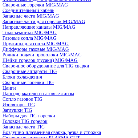
Сварочные горелки MIG/MAG
Соединительный кабель
Запасные части MIG/MAG
Запасные части для горелок MIG/MAG
Направляющие каналы MIG/MAG
Токосъемники MIG/MAG
Газовые сопла MIG/MAG
Пружины для сопла MIG/MAG
Диффузоры газовые MIG/MAG
Ролики подачи проволоки MIG/MAG
Шейки горелок (гусаки) MIG/MAG
Сварочное оборудование для TIG сварки
Сварочные аппараты TIG
Блоки охлаждения
Сварочные горелки TIG
Цанги
Цангодержатели и газовые линзы
Сопло газовое TIG
Изоляторы TIG
Заглушки TIG
Наборы для TIG горелки
Головки TIG горелок
Запасные части TIG
Воздушно-плазменная сварка, резка и строжка
Сварочные аппараты PLASMA CUT