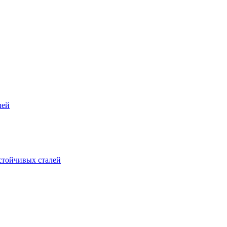
лей
стойчивых сталей