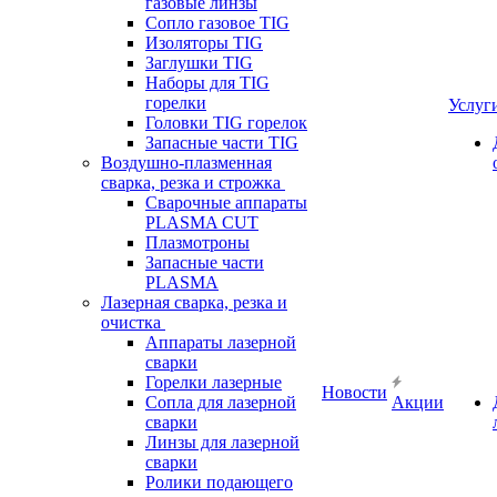
газовые линзы
Сопло газовое TIG
Изоляторы TIG
Заглушки TIG
Наборы для TIG
горелки
Услуг
Головки TIG горелок
Запасные части TIG
Воздушно-плазменная
сварка, резка и строжка
Сварочные аппараты
PLASMA CUT
Плазмотроны
Запасные части
PLASMA
Лазерная сварка, резка и
очистка
Аппараты лазерной
сварки
Горелки лазерные
Новости
Сопла для лазерной
Акции
сварки
Линзы для лазерной
сварки
Ролики подающего