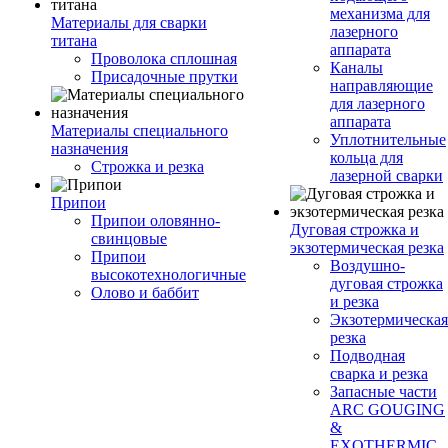
механизма для
Материалы для сварки
лазерного
титана
аппарата
Проволока сплошная
Каналы
Присадочные прутки
направляющие
для лазерного
аппарата
Материалы специального
Уплотнительные
назначения
кольца для
Строжка и резка
лазерной сварки
Припои
Припои оловянно-
Дуговая строжка и
свинцовые
экзотермическая резка
Припои
Воздушно-
высокотехнологичные
дуговая строжка
Олово и баббит
и резка
Экзотермическая
резка
Подводная
сварка и резка
Запасные части
ARC GOUGING
&
EXOTHERMIC