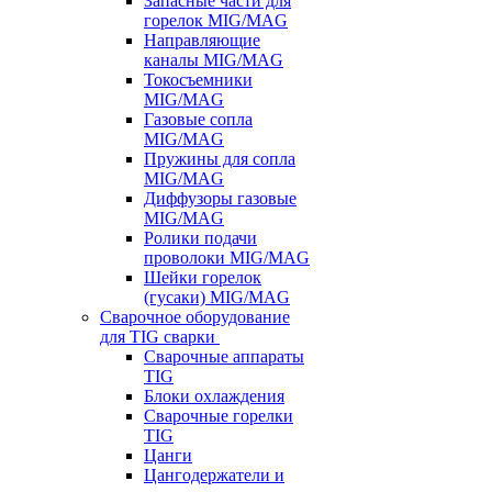
Запасные части для
горелок MIG/MAG
Направляющие
каналы MIG/MAG
Токосъемники
MIG/MAG
Газовые сопла
MIG/MAG
Пружины для сопла
MIG/MAG
Диффузоры газовые
MIG/MAG
Ролики подачи
проволоки MIG/MAG
Шейки горелок
(гусаки) MIG/MAG
Сварочное оборудование
для TIG сварки
Сварочные аппараты
TIG
Блоки охлаждения
Сварочные горелки
TIG
Цанги
Цангодержатели и