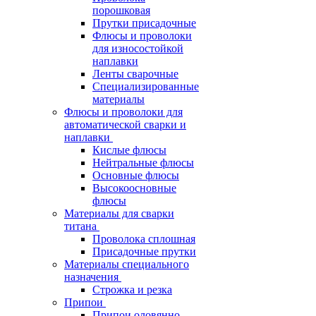
порошковая
Прутки присадочные
Флюсы и проволоки
для износостойкой
наплавки
Ленты сварочные
Специализированные
материалы
Флюсы и проволоки для
автоматической сварки и
наплавки
Кислые флюсы
Нейтральные флюсы
Основные флюсы
Высокоосновные
флюсы
Материалы для сварки
титана
Проволока сплошная
Присадочные прутки
Материалы специального
назначения
Строжка и резка
Припои
Припои оловянно-