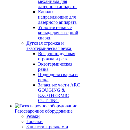
механизма для
лазерного аппарата
Каналы
направляющие для
лазерного аппарата
Уплотнительные
кольца для лазерной
сварки
Дуговая строжка и
экзотермическая резка
Воздушно-дуговая
строжка и резка
Экзотермическая
резка
Подводная сварка и
резка
Запасные части ARC
GOUGING &
EXOTHERMIC
CUTTING
Газосварочное оборудование
Резаки
Горелки
Запчасти к резакам и