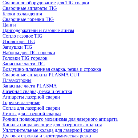
Сварочное оборудование для TIG сварки
Сварочные аппараты TIG
Блоки охлаждения
Сварочные горелки TIG
Цанги
Цангодержатели и газовые линзы
Сопло газовое TIG
Изоляторы TIG
Заглушки TIG
Наборы для TIG горелки
Головки TIG горелок
Запасные части TIG
Воздушно-плазменная сварка, резка и строжка
Сварочные аппараты PLASMA CUT
Плазмотроны
Запасные части PLASMA
Лазерная сварка, резка и очистка
Аппараты лазерной сварки
Горелки лазерные
Сопла для лазерной сварки
Линзы для лазерной сварки
Ролики подающего механизма для лазерного аппарата
Каналы направляющие для лазерного аппарата
Уплотнительные кольца для лазерной сварки
Дуговая строжка и экзотермическая резка