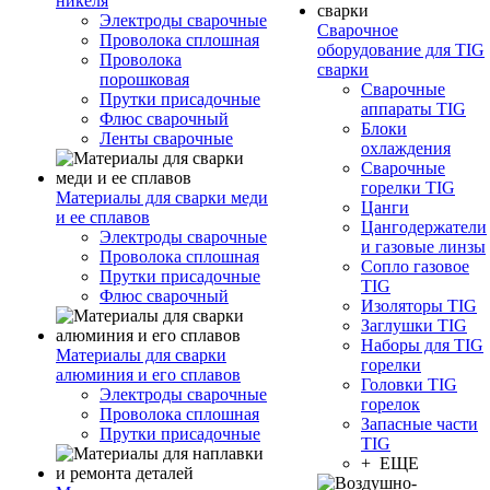
никеля
Электроды сварочные
Сварочное
Проволока сплошная
оборудование для TIG
Проволока
сварки
порошковая
Сварочные
Прутки присадочные
аппараты TIG
Флюс сварочный
Блоки
Ленты сварочные
охлаждения
Сварочные
горелки TIG
Материалы для сварки меди
Цанги
и ее сплавов
Цангодержатели
Электроды сварочные
и газовые линзы
Проволока сплошная
Сопло газовое
Прутки присадочные
TIG
Флюс сварочный
Изоляторы TIG
Заглушки TIG
Наборы для TIG
Материалы для сварки
горелки
алюминия и его сплавов
Головки TIG
Электроды сварочные
горелок
Проволока сплошная
Запасные части
Прутки присадочные
TIG
+ ЕЩЕ