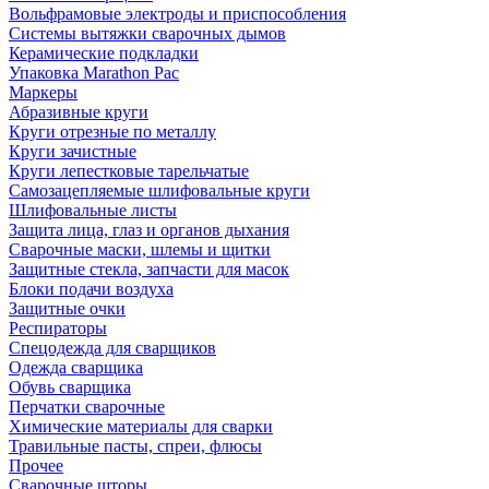
Вольфрамовые электроды и приспособления
Системы вытяжки сварочных дымов
Керамические подкладки
Упаковка Marathon Pac
Маркеры
Абразивные круги
Круги отрезные по металлу
Круги зачистные
Круги лепестковые тарельчатые
Самозацепляемые шлифовальные круги
Шлифовальные листы
Защита лица, глаз и органов дыхания
Сварочные маски, шлемы и щитки
Защитные стекла, запчасти для масок
Блоки подачи воздуха
Защитные очки
Респираторы
Спецодежда для сварщиков
Одежда сварщика
Обувь сварщика
Перчатки сварочные
Химические материалы для сварки
Травильные пасты, спреи, флюсы
Прочее
Сварочные шторы