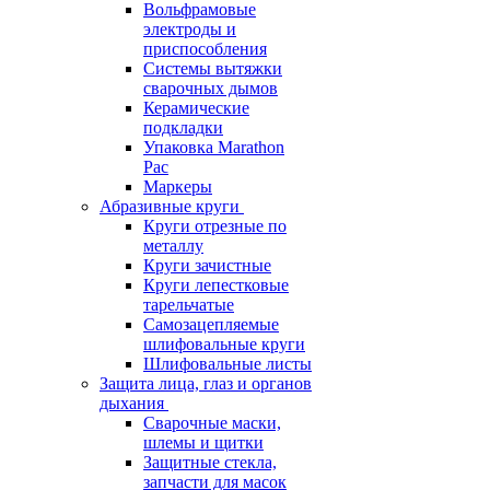
Вольфрамовые
электроды и
приспособления
Системы вытяжки
сварочных дымов
Керамические
подкладки
Упаковка Marathon
Pac
Маркеры
Абразивные круги
Круги отрезные по
металлу
Круги зачистные
Круги лепестковые
тарельчатые
Самозацепляемые
шлифовальные круги
Шлифовальные листы
Защита лица, глаз и органов
дыхания
Сварочные маски,
шлемы и щитки
Защитные стекла,
запчасти для масок