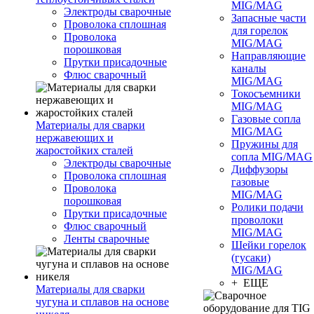
MIG/MAG
Электроды сварочные
Запасные части
Проволока сплошная
для горелок
Проволока
MIG/MAG
порошковая
Направляющие
Прутки присадочные
каналы
Флюс сварочный
MIG/MAG
Токосъемники
MIG/MAG
Газовые сопла
Материалы для сварки
MIG/MAG
нержавеющих и
Пружины для
жаростойких сталей
сопла MIG/MAG
Электроды сварочные
Диффузоры
Проволока сплошная
газовые
Проволока
MIG/MAG
порошковая
Ролики подачи
Прутки присадочные
проволоки
Флюс сварочный
MIG/MAG
Ленты сварочные
Шейки горелок
(гусаки)
MIG/MAG
+ ЕЩЕ
Материалы для сварки
чугуна и сплавов на основе