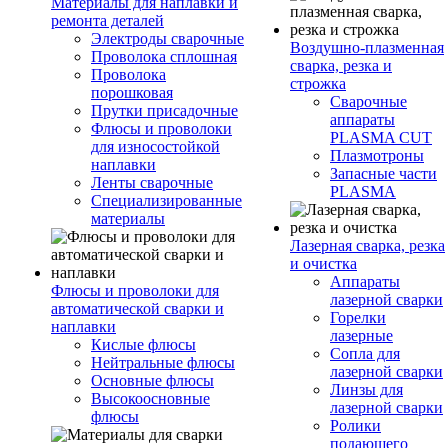
Материалы для наплавки и
ремонта деталей
Электроды сварочные
Воздушно-плазменная
Проволока сплошная
сварка, резка и
Проволока
строжка
порошковая
Сварочные
Прутки присадочные
аппараты
Флюсы и проволоки
PLASMA CUT
для износостойкой
Плазмотроны
наплавки
Запасные части
Ленты сварочные
PLASMA
Специализированные
материалы
Лазерная сварка, резка
и очистка
Аппараты
Флюсы и проволоки для
лазерной сварки
автоматической сварки и
Горелки
наплавки
лазерные
Кислые флюсы
Сопла для
Нейтральные флюсы
лазерной сварки
Основные флюсы
Линзы для
Высокоосновные
лазерной сварки
флюсы
Ролики
подающего