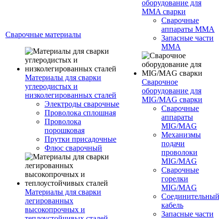
оборудование для
MMA сварки
Сварочные
аппараты MMA
Сварочные материалы
Запасные части
MMA
Материалы для сварки
Сварочное
углеродистых и
оборудование для
низколегированных сталей
MIG/MAG сварки
Электроды сварочные
Сварочные
Проволока сплошная
аппараты
Проволока
MIG/MAG
порошковая
Механизмы
Прутки присадочные
подачи
Флюс сварочный
проволоки
MIG/MAG
Сварочные
горелки
MIG/MAG
Материалы для сварки
Соединительны
легированных
кабель
высокопрочных и
Запасные части
теплоустойчивых сталей