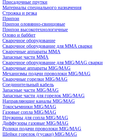
Присадочные прутки
Материалы специального назначения
Строжка и резка
Припои
Припои оловянно-свинцовые
Припои высокотехнологичные
Олово и баббит
Сварочное оборудование
Сварочное оборудование для MMA сварки
Сварочные аппараты MMA
Запасные части MMA
Сварочное оборудование для MIG/MAG сварки
Сварочные аппараты MIG/MAG
Механизмы подачи проволоки MIG/MAG
Сварочные горелки MIG/MAG
Соединительный кабель
Запасные части MIG/MAG
Запасные части для горелок MIG/MAG
Направляющие каналы MIG/MAG
Токосъемники MIG/MAG
Газовые сопла MIG/MAG
Пружины для сопла MIG/MAG
Диффузоры газовые MIG/MAG
Ролики подачи проволоки MIG/MAG
Шейки горелок (гусаки) MIG/MAG