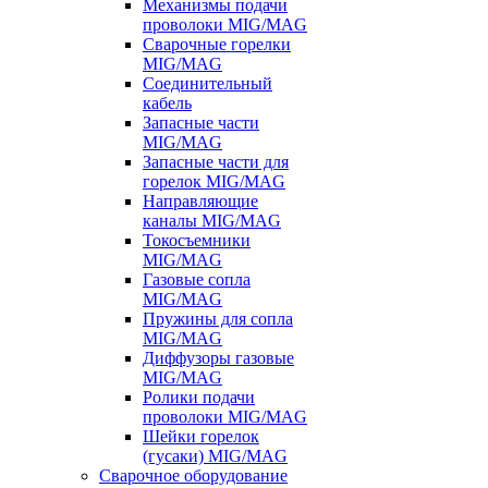
Механизмы подачи
проволоки MIG/MAG
Сварочные горелки
MIG/MAG
Соединительный
кабель
Запасные части
MIG/MAG
Запасные части для
горелок MIG/MAG
Направляющие
каналы MIG/MAG
Токосъемники
MIG/MAG
Газовые сопла
MIG/MAG
Пружины для сопла
MIG/MAG
Диффузоры газовые
MIG/MAG
Ролики подачи
проволоки MIG/MAG
Шейки горелок
(гусаки) MIG/MAG
Сварочное оборудование