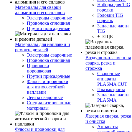
Наборы для TIG
Материалы для сварки
горелки
алюминия и его сплавов
Головки TIG
Электроды сварочные
горелок
Проволока сплошная
Запасные части
Прутки присадочные
TIG
+ ЕЩЕ
Материалы для наплавки и
ремонта деталей
Электроды сварочные
Воздушно-плазменная
Проволока сплошная
сварка, резка и
Проволока
строжка
порошковая
Сварочные
Прутки присадочные
аппараты
Флюсы и проволоки
PLASMA CUT
для износостойкой
Плазмотроны
наплавки
Запасные части
Ленты сварочные
PLASMA
Специализированные
материалы
Лазерная сварка, резка
и очистка
Аппараты
Флюсы и проволоки для
лазерной сварки