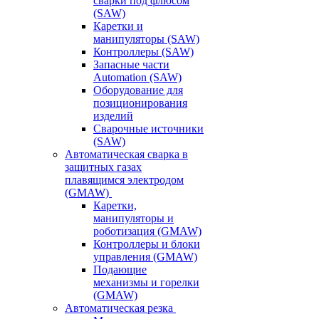
сварки под флюсом
(SAW)
Каретки и
манипуляторы (SAW)
Контроллеры (SAW)
Запасные части
Automation (SAW)
Оборудование для
позиционирования
изделий
Сварочные источники
(SAW)
Автоматическая сварка в
защитных газах
плавящимся электродом
(GMAW)
Каретки,
манипуляторы и
роботизация (GMAW)
Контроллеры и блоки
управления (GMAW)
Подающие
механизмы и горелки
(GMAW)
Автоматическая резка