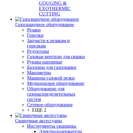
GOUGING &
EXOTHERMIC
CUTTING
Газосварочное оборудование
Резаки
Горелки
Запчасти к резакам и
горелкам
Редукторы
Газовые вентили для сварки
Рукава напорные
Баллоны для газосварки
Манометры
Машины газовой резки
Медицинское оборудование
Оборудование для
газораспределительных
систем
Сетевое оборудование
+ ЕЩЕ 2
Сварочные аксессуары
Инструменты сварщика
Электрододержатели