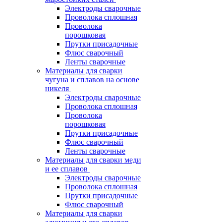
Электроды сварочные
Проволока сплошная
Проволока
порошковая
Прутки присадочные
Флюс сварочный
Ленты сварочные
Материалы для сварки
чугуна и сплавов на основе
никеля
Электроды сварочные
Проволока сплошная
Проволока
порошковая
Прутки присадочные
Флюс сварочный
Ленты сварочные
Материалы для сварки меди
и ее сплавов
Электроды сварочные
Проволока сплошная
Прутки присадочные
Флюс сварочный
Материалы для сварки