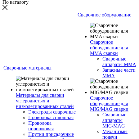
По каталогу
Сварочное оборудование
Сварочное
оборудование для
MMA сварки
Сварочные
аппараты MMA
Сварочные материалы
Запасные части
MMA
Материалы для сварки
Сварочное
углеродистых и
оборудование для
низколегированных сталей
MIG/MAG сварки
Электроды сварочные
Сварочные
Проволока сплошная
аппараты
Проволока
MIG/MAG
порошковая
Механизмы
Прутки присадочные
подачи