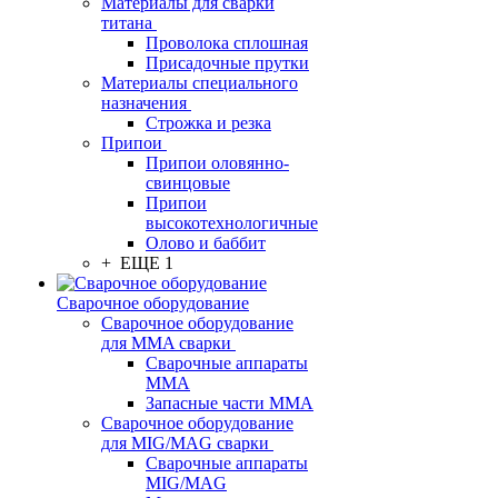
Материалы для сварки
титана
Проволока сплошная
Присадочные прутки
Материалы специального
назначения
Строжка и резка
Припои
Припои оловянно-
свинцовые
Припои
высокотехнологичные
Олово и баббит
+ ЕЩЕ 1
Сварочное оборудование
Сварочное оборудование
для MMA сварки
Сварочные аппараты
MMA
Запасные части MMA
Сварочное оборудование
для MIG/MAG сварки
Сварочные аппараты
MIG/MAG