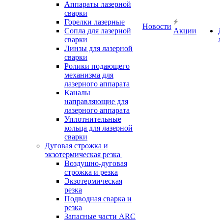
Аппараты лазерной
сварки
Горелки лазерные
Новости
Сопла для лазерной
Акции
сварки
Линзы для лазерной
сварки
Ролики подающего
механизма для
лазерного аппарата
Каналы
направляющие для
лазерного аппарата
Уплотнительные
кольца для лазерной
сварки
Дуговая строжка и
экзотермическая резка
Воздушно-дуговая
строжка и резка
Экзотермическая
резка
Подводная сварка и
резка
Запасные части ARC