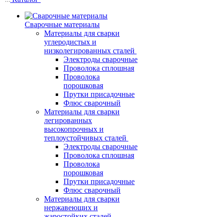
Сварочные материалы
Материалы для сварки
углеродистых и
низколегированных сталей
Электроды сварочные
Проволока сплошная
Проволока
порошковая
Прутки присадочные
Флюс сварочный
Материалы для сварки
легированных
высокопрочных и
теплоустойчивых сталей
Электроды сварочные
Проволока сплошная
Проволока
порошковая
Прутки присадочные
Флюс сварочный
Материалы для сварки
нержавеющих и
жаростойких сталей