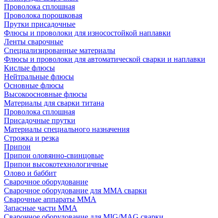
Проволока сплошная
Проволока порошковая
Прутки присадочные
Флюсы и проволоки для износостойкой наплавки
Ленты сварочные
Специализированные материалы
Флюсы и проволоки для автоматической сварки и наплавки
Кислые флюсы
Нейтральные флюсы
Основные флюсы
Высокоосновные флюсы
Материалы для сварки титана
Проволока сплошная
Присадочные прутки
Материалы специального назначения
Строжка и резка
Припои
Припои оловянно-свинцовые
Припои высокотехнологичные
Олово и баббит
Сварочное оборудование
Сварочное оборудование для MMA сварки
Сварочные аппараты MMA
Запасные части MMA
Сварочное оборудование для MIG/MAG сварки