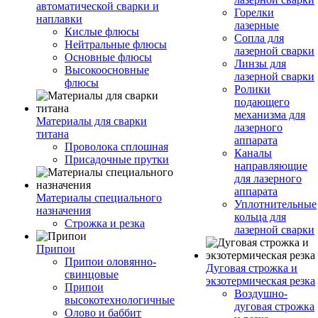
автоматической сварки и
Горелки
наплавки
лазерные
Кислые флюсы
Сопла для
Нейтральные флюсы
лазерной сварки
Основные флюсы
Линзы для
Высокоосновные
лазерной сварки
флюсы
Ролики
подающего
механизма для
Материалы для сварки
лазерного
титана
аппарата
Проволока сплошная
Каналы
Присадочные прутки
направляющие
для лазерного
аппарата
Материалы специального
Уплотнительные
назначения
кольца для
Строжка и резка
лазерной сварки
Припои
Припои оловянно-
Дуговая строжка и
свинцовые
экзотермическая резка
Припои
Воздушно-
высокотехнологичные
дуговая строжка
Олово и баббит