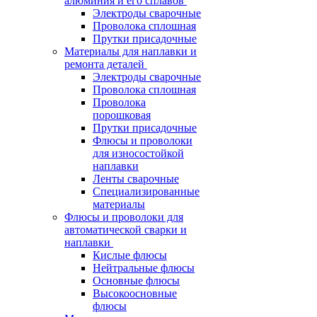
алюминия и его сплавов
Электроды сварочные
Проволока сплошная
Прутки присадочные
Материалы для наплавки и
ремонта деталей
Электроды сварочные
Проволока сплошная
Проволока
порошковая
Прутки присадочные
Флюсы и проволоки
для износостойкой
наплавки
Ленты сварочные
Специализированные
материалы
Флюсы и проволоки для
автоматической сварки и
наплавки
Кислые флюсы
Нейтральные флюсы
Основные флюсы
Высокоосновные
флюсы