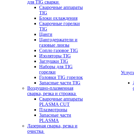
для TIG сварки
Сварочные аппараты
TIG
Блоки охлаждения
Сварочные горелки
TIG
Цанги
Цангодержатели и
газовые линзы
Сопло газовое TIG
Изоляторы TIG
Заглушки TIG
Наборы для TIG
горелки
Услуг
Головки TIG горелок
Запасные части TIG
Воздушно-плазменная
сварка, резка и строжка
Сварочные аппараты
PLASMA CUT
Плазмотроны
Запасные части
PLASMA
Лазерная сварка, резка и
очистка