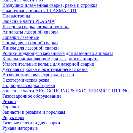
Воздушно-плазменная сварка, резка и строжка
Сварочные аппараты PLASMA CUT
Плазмотроны
Запасные части PLASMA
Лазерная сварка, резка и очистка
Аппараты лазерной сварки
Горелки лазерные
Сопла для лазерной сварки
Линзы для лазерной сварки
Ролики подающего механизма для лазерного аппарата
Каналы направляющие для лазерного аппарата
Уплотнительные кольца для лазерной сварки
Дуговая строжка и экзотермическая резка
Воздушно-дуговая строжка и резка
Экзотермическая резка
Подводная сварка и резка
Запасные части ARC GOUGING & EXOTHERMIC CUTTING
Газосварочное оборудование
Резаки
Горелки
Запчасти к резакам и горелкам
Редукторы
Газовые вентили для сварки
Рукава напорные