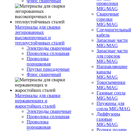
Флюс сварочный
проволоки
MIG/MAG
Сварочные
горелки
MIG/MAG
Материалы для сварки
Соединительны
легированных
кабель
высокопрочных и
Запасные части
теплоустойчивых сталей
MIG/MAG
Электроды сварочные
Запасные части
Проволока сплошная
для горелок
Проволока
MIG/MAG
порошковая
Направляющие
Прутки присадочные
каналы
Флюс сварочный
MIG/MAG
Токосъемники
MIG/MAG
Газовые сопла
Материалы для сварки
MIG/MAG
нержавеющих и
Пружины для
жаростойких сталей
сопла MIG/MAG
Электроды сварочные
Диффузоры
Проволока сплошная
газовые
Проволока
MIG/MAG
порошковая
Ролики подачи