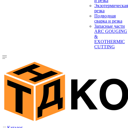
и резка
Экзотермическая
резка
Подводная
сварка и резка
Запасные части
ARC GOUGING
&
EXOTHERMIC
CUTTING
Каталог