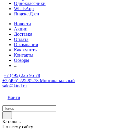
Одноклассники
WhatsApp
Яндекс.Дзен
Новости
Акции
Доставка
Оплата
О компании
Как купить
Контакты
Обзоры
...
+7 (495) 225-95-78
+7 (495) 225-95-78
Многоканальный
sale@ktnd.ru
Войти
Каталог
По всему сайту