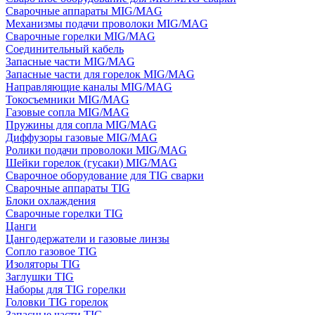
Сварочные аппараты MIG/MAG
Механизмы подачи проволоки MIG/MAG
Сварочные горелки MIG/MAG
Соединительный кабель
Запасные части MIG/MAG
Запасные части для горелок MIG/MAG
Направляющие каналы MIG/MAG
Токосъемники MIG/MAG
Газовые сопла MIG/MAG
Пружины для сопла MIG/MAG
Диффузоры газовые MIG/MAG
Ролики подачи проволоки MIG/MAG
Шейки горелок (гусаки) MIG/MAG
Сварочное оборудование для TIG сварки
Сварочные аппараты TIG
Блоки охлаждения
Сварочные горелки TIG
Цанги
Цангодержатели и газовые линзы
Сопло газовое TIG
Изоляторы TIG
Заглушки TIG
Наборы для TIG горелки
Головки TIG горелок
Запасные части TIG