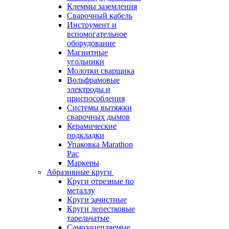
Клеммы заземления
Сварочный кабель
Инструмент и
вспомогательное
оборудование
Магнитные
угольники
Молотки сварщика
Вольфрамовые
электроды и
приспособления
Системы вытяжки
сварочных дымов
Керамические
подкладки
Упаковка Marathon
Pac
Маркеры
Абразивные круги
Круги отрезные по
металлу
Круги зачистные
Круги лепестковые
тарельчатые
Самозацепляемые