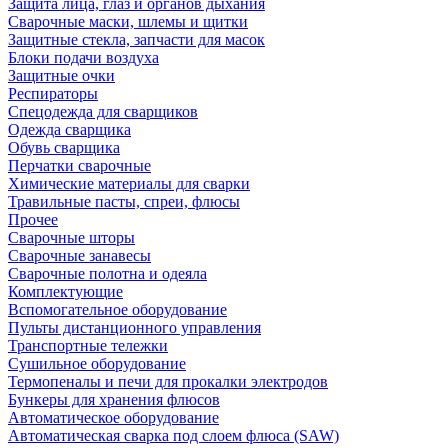
Защита лица, глаз и органов дыхания
Сварочные маски, шлемы и щитки
Защитные стекла, запчасти для масок
Блоки подачи воздуха
Защитные очки
Респираторы
Спецодежда для сварщиков
Одежда сварщика
Обувь сварщика
Перчатки сварочные
Химические материалы для сварки
Травильные пасты, спреи, флюсы
Прочее
Сварочные шторы
Сварочные занавесы
Сварочные полотна и одеяла
Комплектующие
Вспомогательное оборудование
Пульты дистанционного управления
Транспортные тележки
Сушильное оборудование
Термопеналы и печи для прокалки электродов
Бункеры для хранения флюсов
Автоматическое оборудование
Автоматическая сварка под слоем флюса (SAW)