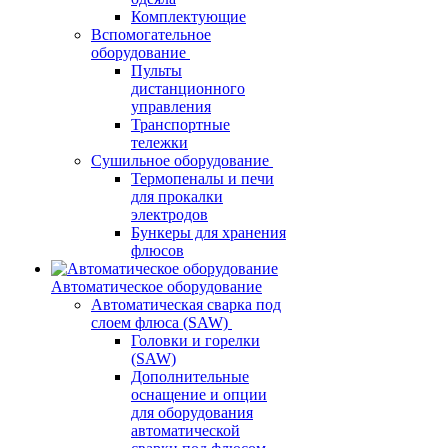
Комплектующие
Вспомогательное
оборудование
Пульты
дистанционного
управления
Транспортные
тележки
Сушильное оборудование
Термопеналы и печи
для прокалки
электродов
Бункеры для хранения
флюсов
Автоматическое оборудование
Автоматическая сварка под
слоем флюса (SAW)
Головки и горелки
(SAW)
Дополнительные
оснащение и опции
для оборудования
автоматической