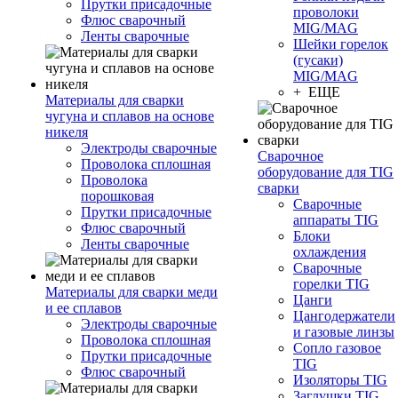
Прутки присадочные
проволоки
Флюс сварочный
MIG/MAG
Ленты сварочные
Шейки горелок
(гусаки)
MIG/MAG
+ ЕЩЕ
Материалы для сварки
чугуна и сплавов на основе
никеля
Электроды сварочные
Сварочное
Проволока сплошная
оборудование для TIG
Проволока
сварки
порошковая
Сварочные
Прутки присадочные
аппараты TIG
Флюс сварочный
Блоки
Ленты сварочные
охлаждения
Сварочные
горелки TIG
Материалы для сварки меди
Цанги
и ее сплавов
Цангодержатели
Электроды сварочные
и газовые линзы
Проволока сплошная
Сопло газовое
Прутки присадочные
TIG
Флюс сварочный
Изоляторы TIG
Заглушки TIG