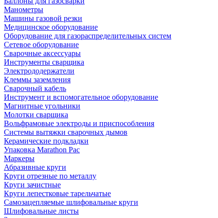
Баллоны для газосварки
Манометры
Машины газовой резки
Медицинское оборудование
Оборудование для газораспределительных систем
Сетевое оборудование
Сварочные аксессуары
Инструменты сварщика
Электрододержатели
Клеммы заземления
Сварочный кабель
Инструмент и вспомогательное оборудование
Магнитные угольники
Молотки сварщика
Вольфрамовые электроды и приспособления
Системы вытяжки сварочных дымов
Керамические подкладки
Упаковка Marathon Pac
Маркеры
Абразивные круги
Круги отрезные по металлу
Круги зачистные
Круги лепестковые тарельчатые
Самозацепляемые шлифовальные круги
Шлифовальные листы