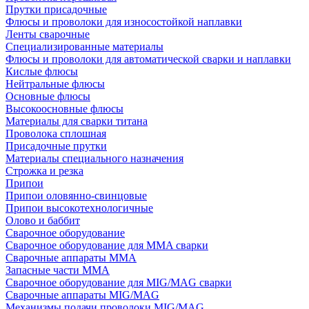
Прутки присадочные
Флюсы и проволоки для износостойкой наплавки
Ленты сварочные
Специализированные материалы
Флюсы и проволоки для автоматической сварки и наплавки
Кислые флюсы
Нейтральные флюсы
Основные флюсы
Высокоосновные флюсы
Материалы для сварки титана
Проволока сплошная
Присадочные прутки
Материалы специального назначения
Строжка и резка
Припои
Припои оловянно-свинцовые
Припои высокотехнологичные
Олово и баббит
Сварочное оборудование
Сварочное оборудование для MMA сварки
Сварочные аппараты MMA
Запасные части MMA
Сварочное оборудование для MIG/MAG сварки
Сварочные аппараты MIG/MAG
Механизмы подачи проволоки MIG/MAG