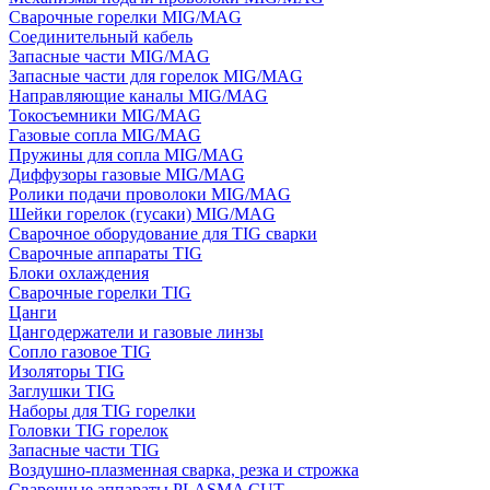
Сварочные горелки MIG/MAG
Соединительный кабель
Запасные части MIG/MAG
Запасные части для горелок MIG/MAG
Направляющие каналы MIG/MAG
Токосъемники MIG/MAG
Газовые сопла MIG/MAG
Пружины для сопла MIG/MAG
Диффузоры газовые MIG/MAG
Ролики подачи проволоки MIG/MAG
Шейки горелок (гусаки) MIG/MAG
Сварочное оборудование для TIG сварки
Сварочные аппараты TIG
Блоки охлаждения
Сварочные горелки TIG
Цанги
Цангодержатели и газовые линзы
Сопло газовое TIG
Изоляторы TIG
Заглушки TIG
Наборы для TIG горелки
Головки TIG горелок
Запасные части TIG
Воздушно-плазменная сварка, резка и строжка
Сварочные аппараты PLASMA CUT