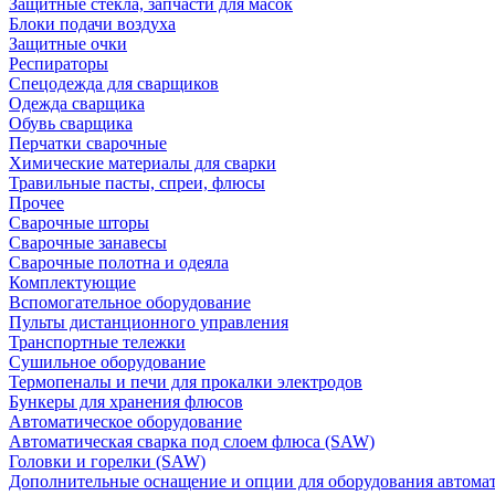
Защитные стекла, запчасти для масок
Блоки подачи воздуха
Защитные очки
Респираторы
Спецодежда для сварщиков
Одежда сварщика
Обувь сварщика
Перчатки сварочные
Химические материалы для сварки
Травильные пасты, спреи, флюсы
Прочее
Сварочные шторы
Сварочные занавесы
Сварочные полотна и одеяла
Комплектующие
Вспомогательное оборудование
Пульты дистанционного управления
Транспортные тележки
Сушильное оборудование
Термопеналы и печи для прокалки электродов
Бункеры для хранения флюсов
Автоматическое оборудование
Автоматическая сварка под слоем флюса (SAW)
Головки и горелки (SAW)
Дополнительные оснащение и опции для оборудования автома