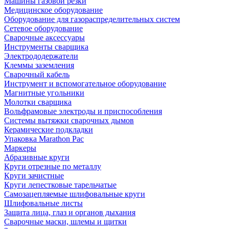
Машины газовой резки
Медицинское оборудование
Оборудование для газораспределительных систем
Сетевое оборудование
Сварочные аксессуары
Инструменты сварщика
Электрододержатели
Клеммы заземления
Сварочный кабель
Инструмент и вспомогательное оборудование
Магнитные угольники
Молотки сварщика
Вольфрамовые электроды и приспособления
Системы вытяжки сварочных дымов
Керамические подкладки
Упаковка Marathon Pac
Маркеры
Абразивные круги
Круги отрезные по металлу
Круги зачистные
Круги лепестковые тарельчатые
Самозацепляемые шлифовальные круги
Шлифовальные листы
Защита лица, глаз и органов дыхания
Сварочные маски, шлемы и щитки