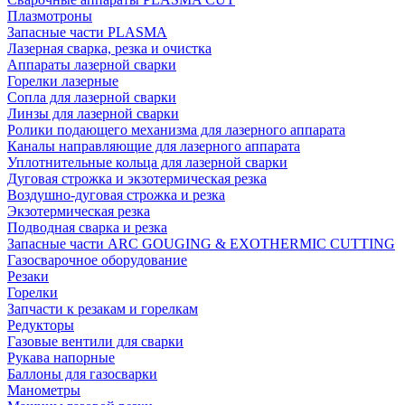
Плазмотроны
Запасные части PLASMA
Лазерная сварка, резка и очистка
Аппараты лазерной сварки
Горелки лазерные
Сопла для лазерной сварки
Линзы для лазерной сварки
Ролики подающего механизма для лазерного аппарата
Каналы направляющие для лазерного аппарата
Уплотнительные кольца для лазерной сварки
Дуговая строжка и экзотермическая резка
Воздушно-дуговая строжка и резка
Экзотермическая резка
Подводная сварка и резка
Запасные части ARC GOUGING & EXOTHERMIC CUTTING
Газосварочное оборудование
Резаки
Горелки
Запчасти к резакам и горелкам
Редукторы
Газовые вентили для сварки
Рукава напорные
Баллоны для газосварки
Манометры