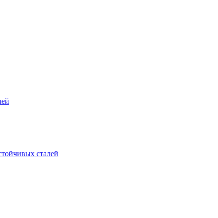
лей
стойчивых сталей