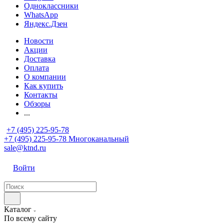
Одноклассники
WhatsApp
Яндекс.Дзен
Новости
Акции
Доставка
Оплата
О компании
Как купить
Контакты
Обзоры
...
+7 (495) 225-95-78
+7 (495) 225-95-78
Многоканальный
sale@ktnd.ru
Войти
Каталог
По всему сайту