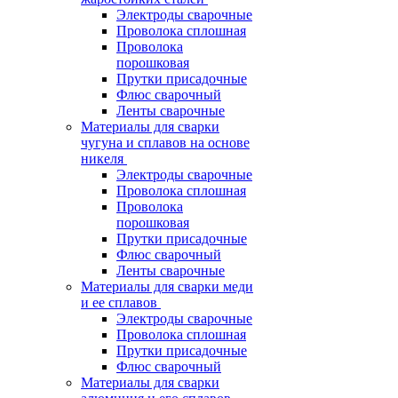
Электроды сварочные
Проволока сплошная
Проволока
порошковая
Прутки присадочные
Флюс сварочный
Ленты сварочные
Материалы для сварки
чугуна и сплавов на основе
никеля
Электроды сварочные
Проволока сплошная
Проволока
порошковая
Прутки присадочные
Флюс сварочный
Ленты сварочные
Материалы для сварки меди
и ее сплавов
Электроды сварочные
Проволока сплошная
Прутки присадочные
Флюс сварочный
Материалы для сварки