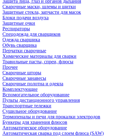
Защита лица, глаз и органов дыхания
Сварочные маски, шлемы и щитки
Защитные стекла, запчасти для масок
Блоки подачи воздуха
Защитные очки
Респираторы
Спецодежда для сварщиков
Одежда сварщика
Обувь сварщика
Перчатки сварочные
Химические материалы для сварки
Травильные пасты, спреи, флюсы
Прочее
Сварочные шторы
Сварочные занавесы
Сварочные полотна и одеяла
Комплектующие
Вспомогательное оборудование
Пульты дистанционного управления
Транспортные тележки
Сушильное оборудование
Термопеналы и печи для прокалки электродов
Бункеры для хранения флюсов
Автоматическое оборудование
Автоматическая сварка под слоем флюса (SAW)