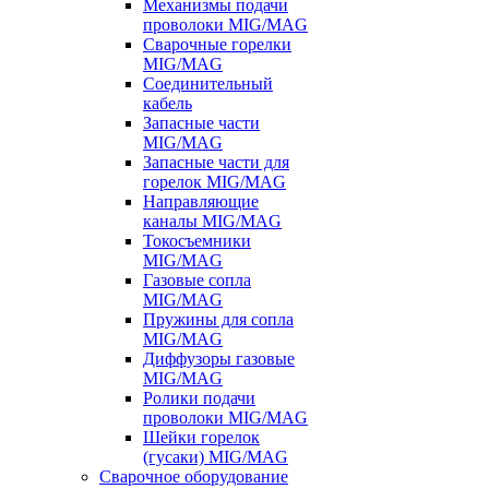
Механизмы подачи
проволоки MIG/MAG
Сварочные горелки
MIG/MAG
Соединительный
кабель
Запасные части
MIG/MAG
Запасные части для
горелок MIG/MAG
Направляющие
каналы MIG/MAG
Токосъемники
MIG/MAG
Газовые сопла
MIG/MAG
Пружины для сопла
MIG/MAG
Диффузоры газовые
MIG/MAG
Ролики подачи
проволоки MIG/MAG
Шейки горелок
(гусаки) MIG/MAG
Сварочное оборудование