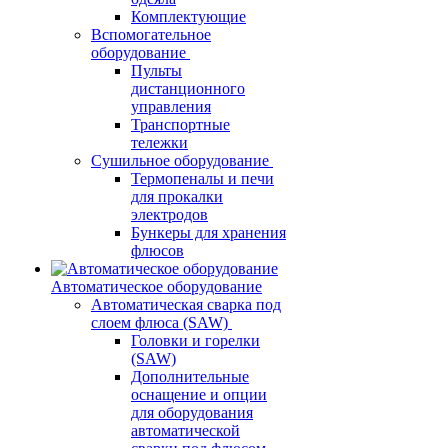
Комплектующие
Вспомогательное
оборудование
Пульты
дистанционного
управления
Транспортные
тележки
Сушильное оборудование
Термопеналы и печи
для прокалки
электродов
Бункеры для хранения
флюсов
Автоматическое оборудование
Автоматическая сварка под
слоем флюса (SAW)
Головки и горелки
(SAW)
Дополнительные
оснащение и опции
для оборудования
автоматической