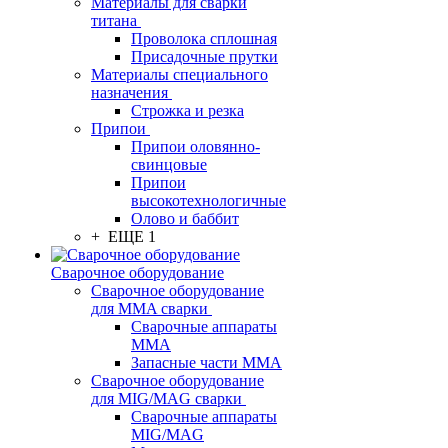
Материалы для сварки
титана
Проволока сплошная
Присадочные прутки
Материалы специального
назначения
Строжка и резка
Припои
Припои оловянно-
свинцовые
Припои
высокотехнологичные
Олово и баббит
+ ЕЩЕ 1
Сварочное оборудование
Сварочное оборудование
для MMA сварки
Сварочные аппараты
MMA
Запасные части MMA
Сварочное оборудование
для MIG/MAG сварки
Сварочные аппараты
MIG/MAG