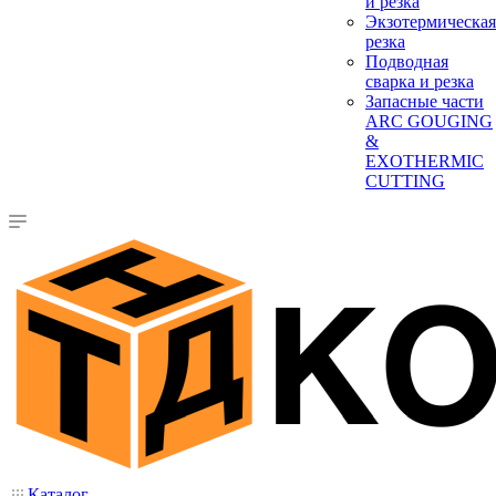
и резка
Экзотермическая
резка
Подводная
сварка и резка
Запасные части
ARC GOUGING
&
EXOTHERMIC
CUTTING
Каталог