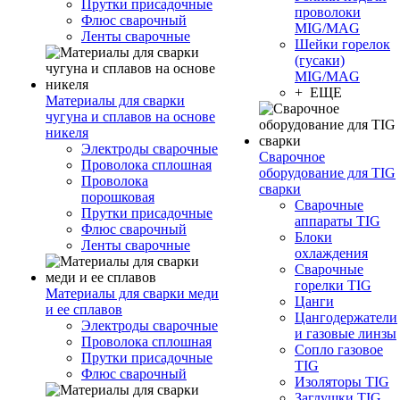
Прутки присадочные
проволоки
Флюс сварочный
MIG/MAG
Ленты сварочные
Шейки горелок
(гусаки)
MIG/MAG
+ ЕЩЕ
Материалы для сварки
чугуна и сплавов на основе
никеля
Электроды сварочные
Сварочное
Проволока сплошная
оборудование для TIG
Проволока
сварки
порошковая
Сварочные
Прутки присадочные
аппараты TIG
Флюс сварочный
Блоки
Ленты сварочные
охлаждения
Сварочные
горелки TIG
Материалы для сварки меди
Цанги
и ее сплавов
Цангодержатели
Электроды сварочные
и газовые линзы
Проволока сплошная
Сопло газовое
Прутки присадочные
TIG
Флюс сварочный
Изоляторы TIG
Заглушки TIG