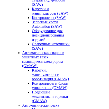
сварки под флюсом
(SAW)
Каретки и
манипуляторы (SAW)
Контроллеры (SAW)
Запасные части
Automation (SAW)
Оборудование для
позиционирования
изделий
Сварочные источники
(SAW)
Автоматическая сварка в
защитных газах
плавящимся электродом
(GMAW)
Каретки,
манипуляторы и
роботизация (GMAW)
Контроллеры и блоки
управления (GMAW)
Подающие
механизмы и горелки
(GMAW)
Автоматическая резка