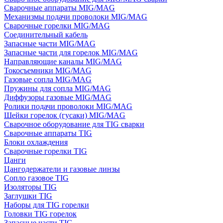
Сварочные аппараты MIG/MAG
Механизмы подачи проволоки MIG/MAG
Сварочные горелки MIG/MAG
Соединительный кабель
Запасные части MIG/MAG
Запасные части для горелок MIG/MAG
Направляющие каналы MIG/MAG
Токосъемники MIG/MAG
Газовые сопла MIG/MAG
Пружины для сопла MIG/MAG
Диффузоры газовые MIG/MAG
Ролики подачи проволоки MIG/MAG
Шейки горелок (гусаки) MIG/MAG
Сварочное оборудование для TIG сварки
Сварочные аппараты TIG
Блоки охлаждения
Сварочные горелки TIG
Цанги
Цангодержатели и газовые линзы
Сопло газовое TIG
Изоляторы TIG
Заглушки TIG
Наборы для TIG горелки
Головки TIG горелок
Запасные части TIG