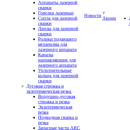
Аппараты лазерной
сварки
Горелки лазерные
Новости
Сопла для лазерной
Акции
сварки
Линзы для лазерной
сварки
Ролики подающего
механизма для
лазерного аппарата
Каналы
направляющие для
лазерного аппарата
Уплотнительные
кольца для лазерной
сварки
Дуговая строжка и
экзотермическая резка
Воздушно-дуговая
строжка и резка
Экзотермическая
резка
Подводная сварка и
резка
Запасные части ARC