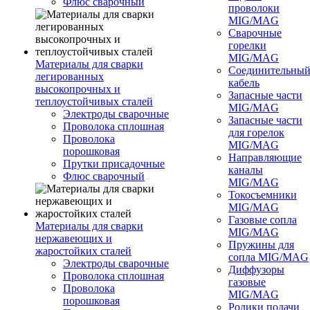
Флюс сварочный
проволоки
MIG/MAG
Сварочные
горелки
MIG/MAG
Материалы для сварки
Соединительны
легированных
кабель
высокопрочных и
Запасные части
теплоустойчивых сталей
MIG/MAG
Электроды сварочные
Запасные части
Проволока сплошная
для горелок
Проволока
MIG/MAG
порошковая
Направляющие
Прутки присадочные
каналы
Флюс сварочный
MIG/MAG
Токосъемники
MIG/MAG
Газовые сопла
Материалы для сварки
MIG/MAG
нержавеющих и
Пружины для
жаростойких сталей
сопла MIG/MAG
Электроды сварочные
Диффузоры
Проволока сплошная
газовые
Проволока
MIG/MAG
порошковая
Ролики подачи