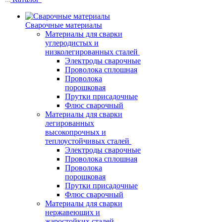
Сварочные материалы
Материалы для сварки
углеродистых и
низколегированных сталей
Электроды сварочные
Проволока сплошная
Проволока
порошковая
Прутки присадочные
Флюс сварочный
Материалы для сварки
легированных
высокопрочных и
теплоустойчивых сталей
Электроды сварочные
Проволока сплошная
Проволока
порошковая
Прутки присадочные
Флюс сварочный
Материалы для сварки
нержавеющих и
жаростойких сталей