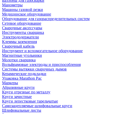
Баллоны для газосварки
Манометры
Машины газовой резки
Медицинское оборудование
Оборудование для газораспределительных систем
Сетевое оборудование
Сварочные аксессуары
Инструменты сварщика
Электрододержатели
Клеммы заземления
Сварочный кабель
Инструмент и вспомогательное оборудование
Магнитные угольники
Молотки сварщика
Вольфрамовые электроды и приспособления
Системы вытяжки сварочных дымов
Керамические подкладки
Упаковка Marathon Pac
Маркеры
Абразивные круги
Круги отрезные по металлу
Круги зачистные
Круги лепестковые тарельчатые
Самозацепляемые шлифовальные круги
Шлифовальные листы