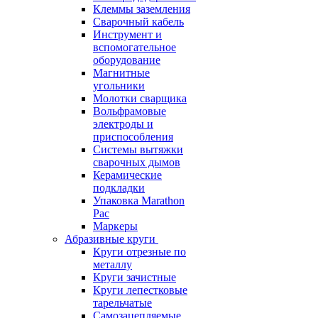
Клеммы заземления
Сварочный кабель
Инструмент и
вспомогательное
оборудование
Магнитные
угольники
Молотки сварщика
Вольфрамовые
электроды и
приспособления
Системы вытяжки
сварочных дымов
Керамические
подкладки
Упаковка Marathon
Pac
Маркеры
Абразивные круги
Круги отрезные по
металлу
Круги зачистные
Круги лепестковые
тарельчатые
Самозацепляемые