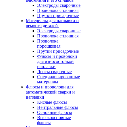
алюминия и его сплавов
Электроды сварочные
Проволока сплошная
Прутки присадочные
Материалы для наплавки и
ремонта деталей
Электроды сварочные
Проволока сплошная
Проволока
порошковая
Прутки присадочные
Флюсы и проволоки
для износостойкой
наплавки
Ленты сварочные
Специализированные
материалы
Флюсы и проволоки для
автоматической сварки и
наплавки
Кислые флюсы
Нейтральные флюсы
Основные флюсы
Высокоосновные
флюсы