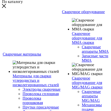
По каталогу
Сварочное оборудование
Сварочное
оборудование для
MMA сварки
Сварочные
аппараты MMA
Сварочные материалы
Запасные части
MMA
Материалы для сварки
Сварочное
углеродистых и
оборудование для
низколегированных сталей
MIG/MAG сварки
Электроды сварочные
Сварочные
Проволока сплошная
аппараты
Проволока
MIG/MAG
порошковая
Механизмы
Прутки присадочные
подачи