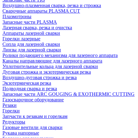
Воздушно-плазменная сварка, резка и строжка
Сварочные аппараты PLASMA CUT
Плазмотроны
Запасные части PLASMA
Лазерная сварка, резка и очистка
Аппараты лазерной сварки
Горелки лазерные
Сопла для лазерной сварки
Линзы для лазерной сварки
Ролики подающего механизма для лазерного аппарата
Каналы направляющие для лазерного аппарата
Уплотнительные кольца для лазерной сварки
Дуговая строжка и экзотермическая резка
Воздушно-дуговая строжка и резка
Экзотермическая резка
Подводная сварка и резка
Запасные части ARC GOUGING & EXOTHERMIC CUTTING
Газосварочное оборудование
Резаки
Горелки
Запчасти к резакам и горелкам
Редукторы
Газовые вентили для сварки
Рукава напорные