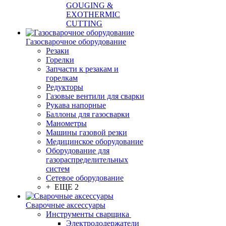
GOUGING &
EXOTHERMIC
CUTTING
Газосварочное оборудование
Резаки
Горелки
Запчасти к резакам и
горелкам
Редукторы
Газовые вентили для сварки
Рукава напорные
Баллоны для газосварки
Манометры
Машины газовой резки
Медицинское оборудование
Оборудование для
газораспределительных
систем
Сетевое оборудование
+ ЕЩЕ 2
Сварочные аксессуары
Инструменты сварщика
Электрододержатели