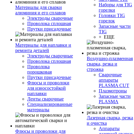
Наборы для TIG
Материалы для сварки
горелки
алюминия и его сплавов
Головки TIG
Электроды сварочные
горелок
Проволока сплошная
Запасные части
Прутки присадочные
TIG
+ ЕЩЕ
Материалы для наплавки и
ремонта деталей
Электроды сварочные
Воздушно-плазменная
Проволока сплошная
сварка, резка и
Проволока
строжка
порошковая
Сварочные
Прутки присадочные
аппараты
Флюсы и проволоки
PLASMA CUT
для износостойкой
Плазмотроны
наплавки
Запасные части
Ленты сварочные
PLASMA
Специализированные
материалы
Лазерная сварка, резка
и очистка
Аппараты
Флюсы и проволоки для
лазерной сварки