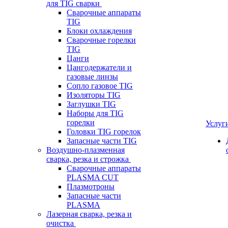
для TIG сварки
Сварочные аппараты
TIG
Блоки охлаждения
Сварочные горелки
TIG
Цанги
Цангодержатели и
газовые линзы
Сопло газовое TIG
Изоляторы TIG
Заглушки TIG
Наборы для TIG
горелки
Услуг
Головки TIG горелок
Запасные части TIG
Воздушно-плазменная
сварка, резка и строжка
Сварочные аппараты
PLASMA CUT
Плазмотроны
Запасные части
PLASMA
Лазерная сварка, резка и
очистка