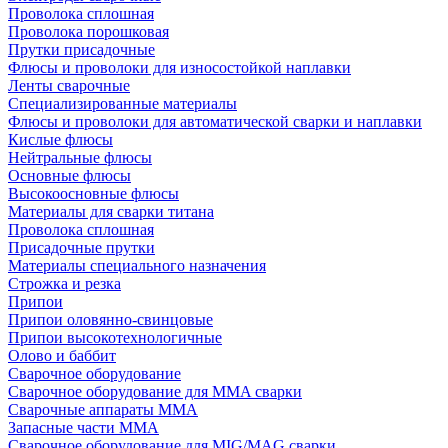
Проволока сплошная
Проволока порошковая
Прутки присадочные
Флюсы и проволоки для износостойкой наплавки
Ленты сварочные
Специализированные материалы
Флюсы и проволоки для автоматической сварки и наплавки
Кислые флюсы
Нейтральные флюсы
Основные флюсы
Высокоосновные флюсы
Материалы для сварки титана
Проволока сплошная
Присадочные прутки
Материалы специального назначения
Строжка и резка
Припои
Припои оловянно-свинцовые
Припои высокотехнологичные
Олово и баббит
Сварочное оборудование
Сварочное оборудование для MMA сварки
Сварочные аппараты MMA
Запасные части MMA
Сварочное оборудование для MIG/MAG сварки