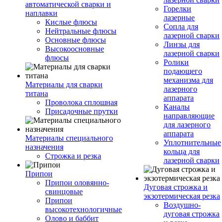
автоматической сварки и
Горелки
наплавки
лазерные
Кислые флюсы
Сопла для
Нейтральные флюсы
лазерной сварки
Основные флюсы
Линзы для
Высокоосновные
лазерной сварки
флюсы
Ролики
подающего
механизма для
Материалы для сварки
лазерного
титана
аппарата
Проволока сплошная
Каналы
Присадочные прутки
направляющие
для лазерного
аппарата
Материалы специального
Уплотнительные
назначения
кольца для
Строжка и резка
лазерной сварки
Припои
Припои оловянно-
Дуговая строжка и
свинцовые
экзотермическая резка
Припои
Воздушно-
высокотехнологичные
дуговая строжка
Олово и баббит